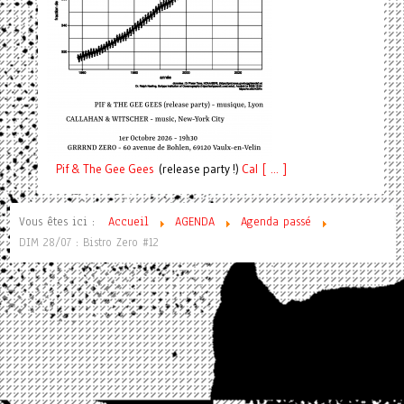
Pif
& The Gee Gees
(release party !)
C
a
l [ ... ]
Vous êtes ici :
Accueil
AGENDA
Agenda passé
DIM 28/07 : Bistro Zero #12