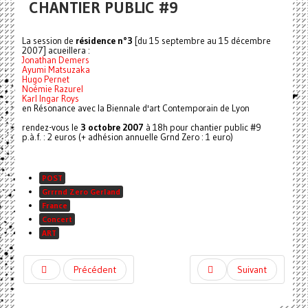
CHANTIER PUBLIC #9
La session de
résidence n°3
[du 15 septembre au 15 décembre
2007] acueillera :
Jonathan Demers
Ayumi Matsuzaka
Hugo Pernet
Noémie Razurel
Karl Ingar Roys
en Résonance avec la Biennale d'art Contemporain de Lyon
rendez-vous le
3 octobre 2007
à 18h pour chantier public #9
p.à.f. : 2 euros (+ adhésion annuelle Grnd Zero : 1 euro)
POST
Grrrnd Zero Gerland
France
Concert
ART
Précédent
Suivant