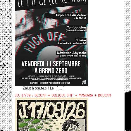
Zalut à tou.te.s ! Le [ ... ]
JEU 17/09 : BEZOAR + OBLIQUE SHIT + MASKARA + BOUCAN