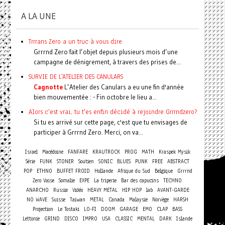
A LA UNE
Trrrans Zero a un truc à vous dire
Grrrnd Zero fait l’objet depuis plusieurs mois d’une
campagne de dénigrement, à travers des prises de...
SURVIE DE L'ATELIER DES CANULARS
Cagnotte
L’Atelier des Canulars a eu une fin d'année
bien mouvementée : - Fin octobre le lieu a...
Alors c'est vrai, tu t'es enfin décidé à rejoindre Grrrndzero?
Si tu es arrivé sur cette page, c'est que tu envisages de
participer à Grrrnd Zero. Merci, on va...
Israel
Macédoine
FANFARE
KRAUTROCK
PROG
MATH
Kraspek Mysik
Série
FUNK
STONER
Soutien
SONIC
BLUES
PUNK
FREE
ABSTRACT
POP
ETHNO
BUFFET FROID
Hollande
Afrique du Sud
Belgique
Grrrnd
Zero Vaise
Somalie
EXPE
La triperie
Bar des capucins
TECHNO
ANARCHO
Russie
Vidéo
HEAVY METAL
HIP HOP
lab
AVANT-GARDE
NO WAVE
Suisse
Taiwan
METAL
Canada
Malaysie
Norvège
HARSH
Projection
Le Tostaki
LO-FI
DOOM
GARAGE
EMO
CLAP
BASS
Lettonie
GRIND
DISCO
IMPRO
USA
CLASSIC
MENTAL
DARK
Islande