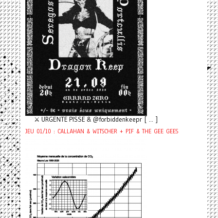
⚔️ URGENTE PISSE & @forbiddenkeepr [ ... ]
JEU 01/10 : CALLAHAN & WITSCHER + PIF & THE GEE GEES