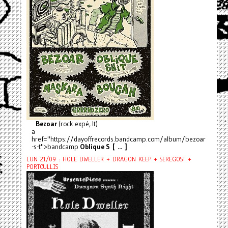
Bezoar
(rock expé, It)
a
href="https://dayoffrecords.bandcamp.com/album/bezoar
-s-t">bandcamp
Oblique S [ ... ]
LUN 21/09 : HOLE DWELLER + DRAGON KEEP + SEREGOST +
PORTCULLIS