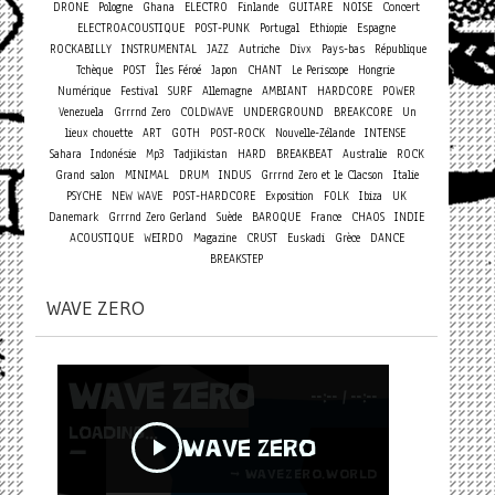
Concert
DRONE
Pologne
Ghana
ELECTRO
Finlande
GUITARE
NOISE
ELECTROACOUSTIQUE
POST-PUNK
Portugal
Ethiopie
Espagne
ROCKABILLY
INSTRUMENTAL
JAZZ
Autriche
Divx
Pays-bas
République
Tchèque
POST
Îles Féroé
Japon
CHANT
Le Periscope
Hongrie
Numérique
Festival
SURF
Allemagne
AMBIANT
HARDCORE
POWER
Venezuela
Grrrnd Zero
COLDWAVE
UNDERGROUND
BREAKCORE
Un
lieux chouette
ART
GOTH
POST-ROCK
Nouvelle-Zélande
INTENSE
Sahara
Indonésie
Mp3
Tadjikistan
HARD
BREAKBEAT
Australie
ROCK
Grand salon
MINIMAL
DRUM
INDUS
Grrrnd Zero et le Clacson
Italie
PSYCHE
NEW WAVE
POST-HARDCORE
Exposition
FOLK
Ibiza
UK
Danemark
Grrrnd Zero Gerland
Suède
BAROQUE
France
CHAOS
INDIE
ACOUSTIQUE
WEIRDO
Magazine
CRUST
Euskadi
Grèce
DANCE
BREAKSTEP
WAVE ZERO