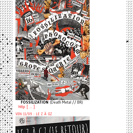
FOSSILIZATION
(Death Metal // BR)
http [ ... ]
VEN 11/09 : LE Z À GZ