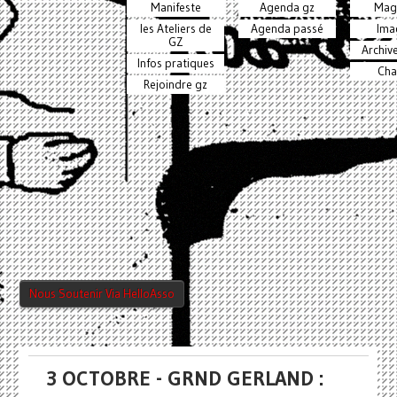
Manifeste
Agenda gz
Mag
les Ateliers de
Agenda passé
Ima
GZ
Archiv
Infos pratiques
Cha
Rejoindre gz
Nous Soutenir Via HelloAsso
3 OCTOBRE - GRND GERLAND :