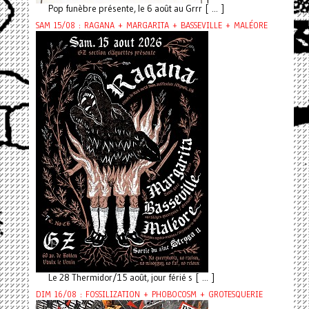
Pop funèbre présente, le 6 août au Grrr [ ... ]
SAM 15/08 : RAGANA + MARGARITA + BASSEVILLE + MALÉORE
Le 28 Thermidor/15 août, jour férié s [ ... ]
DIM 16/08 : FOSSILIZATION + PHOBOCOSM + GROTESQUERIE