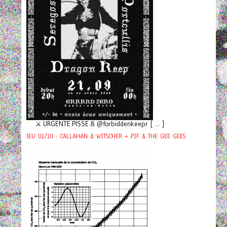
⚔️ URGENTE PISSE & @forbiddenkeepr [ ... ]
JEU 01/10 : CALLAHAN & WITSCHER + PIF & THE GEE GEES