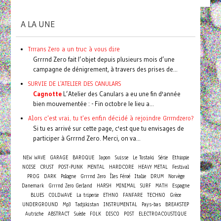
A LA UNE
Trrrans Zero a un truc à vous dire
Grrrnd Zero fait l’objet depuis plusieurs mois d’une
campagne de dénigrement, à travers des prises de...
SURVIE DE L'ATELIER DES CANULARS
Cagnotte
L’Atelier des Canulars a eu une fin d'année
bien mouvementée : - Fin octobre le lieu a...
Alors c'est vrai, tu t'es enfin décidé à rejoindre Grrrndzero?
Si tu es arrivé sur cette page, c'est que tu envisages de
participer à Grrrnd Zero. Merci, on va...
NEW WAVE
GARAGE
BAROQUE
Japon
Suisse
Le Tostaki
Série
Ethiopie
NOISE
CRUST
POST-PUNK
MENTAL
HARDCORE
HEAVY METAL
Festival
PROG
DARK
Pologne
Grrrnd Zero
Îles Féroé
Italie
DRUM
Norvège
Danemark
Grrrnd Zero Gerland
HARSH
MINIMAL
SURF
MATH
Espagne
BLUES
COLDWAVE
La triperie
ETHNO
FANFARE
TECHNO
Grèce
UNDERGROUND
Mp3
Tadjikistan
INSTRUMENTAL
Pays-bas
BREAKSTEP
Autriche
ABSTRACT
Suède
FOLK
DISCO
POST
ELECTROACOUSTIQUE