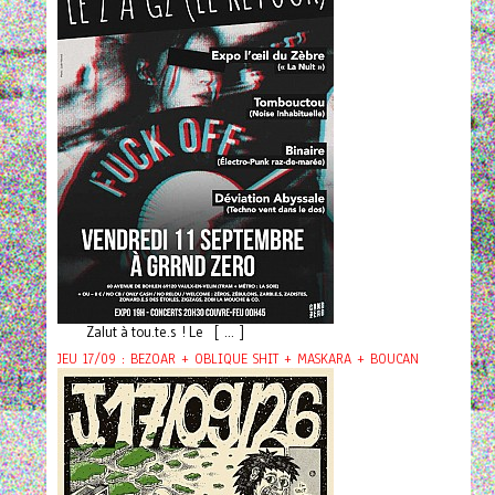
Zalut à tou.te.s ! Le [ ... ]
JEU 17/09 : BEZOAR + OBLIQUE SHIT + MASKARA + BOUCAN