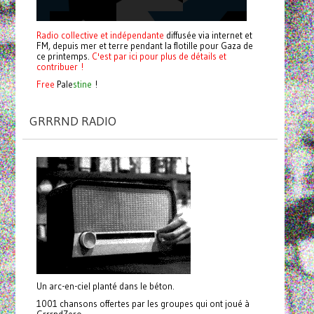
Radio collective et indépendante
diffusée via internet et
FM, depuis mer et terre pendant la flotille pour Gaza de
ce printemps.
C'est par ici pour plus de détails et
contribuer !
Free
Pale
stine
!
GRRRND RADIO
Un arc-en-ciel planté dans le béton.
1001 chansons offertes par les groupes qui ont joué à
GrrrndZero.