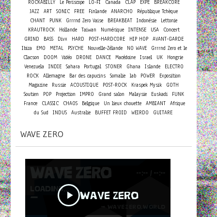
ROCKABILLY
Le Periscope
LO-FI
Canada
CLAP
EXPE
BREAKCORE
JAZZ
ART
SONIC
FREE
Finlande
ANARCHO
République Tchèque
CHANT
PUNK
Grrrnd Zero Vaise
BREAKBEAT
Indonésie
Lettonie
Concert
KRAUTROCK
Hollande
Taiwan
Numérique
INTENSE
USA
GRIND
BASS
Divx
HARD
POST-HARDCORE
HIP HOP
AVANT-GARDE
Ibiza
EMO
METAL
PSYCHE
Nouvelle-Zélande
NO WAVE
Grrrnd Zero et le
Clacson
DOOM
Vidéo
DRONE
DANCE
Macédoine
Israel
UK
Hongrie
Venezuela
INDIE
Sahara
Portugal
STONER
Ghana
Islande
ELECTRO
ROCK
Allemagne
Bar des capucins
Somalie
lab
POWER
Exposition
Magazine
Russie
ACOUSTIQUE
POST-ROCK
Kraspek Mysik
GOTH
Soutien
POP
Projection
IMPRO
Grand salon
Malaysie
Euskadi
FUNK
France
CLASSIC
CHAOS
Belgique
Un lieux chouette
AMBIANT
Afrique
du Sud
INDUS
Australie
BUFFET FROID
WEIRDO
GUITARE
WAVE ZERO