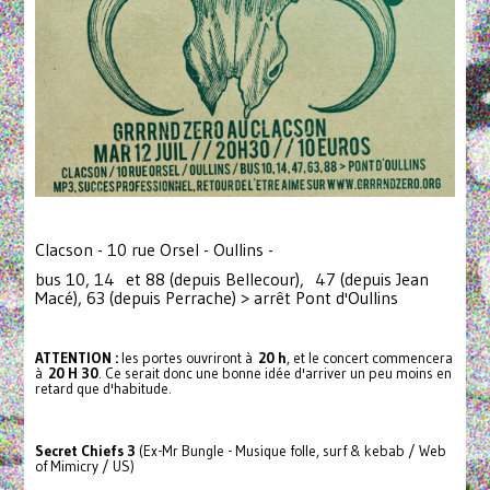
Clacson - 10 rue Orsel - Oullins -
bus 10, 14 et 88 (depuis Bellecour), 47 (depuis Jean
Macé), 63 (depuis Perrache) > arrêt Pont d'Oullins
ATTENTION :
les portes ouvriront à
20 h
, et le concert commencera
à
20 H 30
. Ce serait donc une bonne idée d'arriver un peu moins en
retard que d'habitude.
Secret Chiefs 3
(Ex-Mr Bungle - Musique folle, surf & kebab / Web
of Mimicry / US)