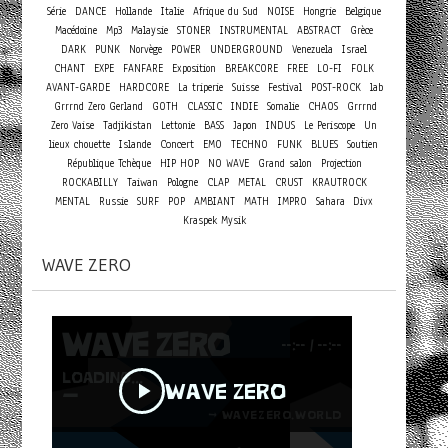
Série
DANCE
Hollande
Italie
Afrique du Sud
NOISE
Hongrie
Belgique
Macédoine
Mp3
Malaysie
STONER
INSTRUMENTAL
ABSTRACT
Grèce
DARK
PUNK
Norvège
POWER
UNDERGROUND
Venezuela
Israel
CHANT
EXPE
FANFARE
Exposition
BREAKCORE
FREE
LO-FI
FOLK
AVANT-GARDE
HARDCORE
La triperie
Suisse
Festival
POST-ROCK
lab
Grrrnd Zero Gerland
GOTH
CLASSIC
INDIE
Somalie
CHAOS
Grrrnd
Zero Vaise
Tadjikistan
Lettonie
BASS
Japon
INDUS
Le Periscope
Un
Concert
lieux chouette
Islande
EMO
TECHNO
FUNK
BLUES
Soutien
République Tchèque
HIP HOP
NO WAVE
Grand salon
Projection
ROCKABILLY
Taiwan
Pologne
CLAP
METAL
CRUST
KRAUTROCK
MENTAL
Russie
SURF
POP
AMBIANT
MATH
IMPRO
Sahara
Divx
Kraspek Mysik
WAVE ZERO