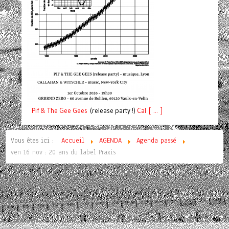
Pif
& The Gee Gees
(release party !)
C
a
l [ ... ]
Vous êtes ici :
Accueil
AGENDA
Agenda passé
ven 16 nov : 20 ans du label Praxis