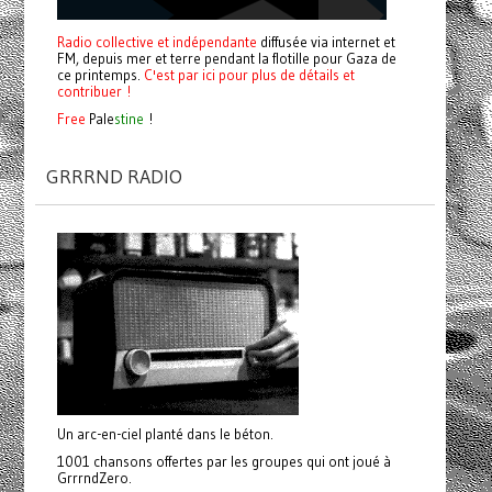
Radio collective et indépendante
diffusée via internet et
FM, depuis mer et terre pendant la flotille pour Gaza de
ce printemps.
C'est par ici pour plus de détails et
contribuer !
Free
Pale
stine
!
GRRRND RADIO
Un arc-en-ciel planté dans le béton.
1001 chansons offertes par les groupes qui ont joué à
GrrrndZero.