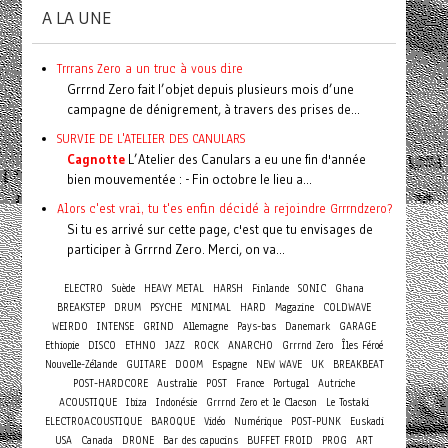
A LA UNE
Trrrans Zero a un truc à vous dire
Grrrnd Zero fait l’objet depuis plusieurs mois d’une
campagne de dénigrement, à travers des prises de...
SURVIE DE L'ATELIER DES CANULARS
Cagnotte
L’Atelier des Canulars a eu une fin d'année
bien mouvementée : - Fin octobre le lieu a...
Alors c'est vrai, tu t'es enfin décidé à rejoindre Grrrndzero?
Si tu es arrivé sur cette page, c'est que tu envisages de
participer à Grrrnd Zero. Merci, on va...
ELECTRO
Suède
HEAVY METAL
HARSH
Finlande
SONIC
Ghana
BREAKSTEP
DRUM
PSYCHE
MINIMAL
HARD
Magazine
COLDWAVE
WEIRDO
INTENSE
GRIND
Allemagne
Pays-bas
Danemark
GARAGE
Ethiopie
DISCO
ETHNO
JAZZ
ROCK
ANARCHO
Grrrnd Zero
Îles Féroé
Nouvelle-Zélande
GUITARE
DOOM
Espagne
NEW WAVE
UK
BREAKBEAT
POST-HARDCORE
Australie
POST
France
Portugal
Autriche
ACOUSTIQUE
Ibiza
Indonésie
Grrrnd Zero et le Clacson
Le Tostaki
ELECTROACOUSTIQUE
BAROQUE
Vidéo
Numérique
POST-PUNK
Euskadi
USA
Canada
DRONE
Bar des capucins
BUFFET FROID
PROG
ART