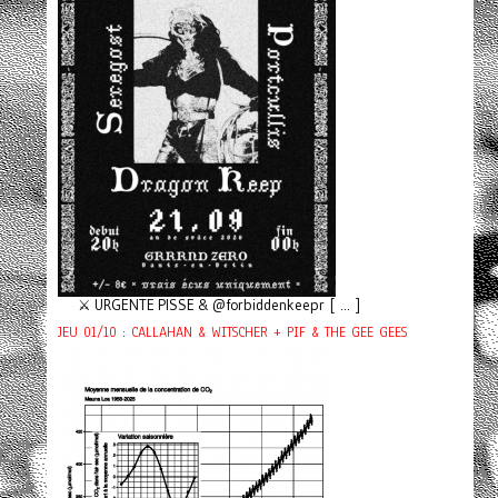
⚔️ URGENTE PISSE & @forbiddenkeepr [ ... ]
JEU 01/10 : CALLAHAN & WITSCHER + PIF & THE GEE GEES