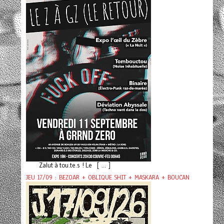
Zalut à tou.te.s ! Le [ ... ]
JEU 17/09 : BEZOAR + OBLIQUE SHIT + MASKARA + BOUCAN