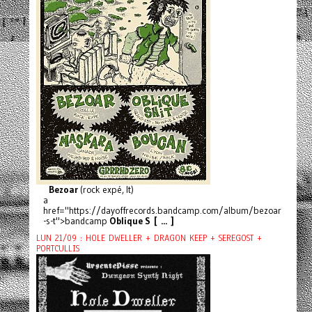
Bezoar
(rock expé, It)
a
href="https://dayoffrecords.bandcamp.com/album/bezoar
-s-t">bandcamp
Oblique S [ ... ]
LUN 21/09 : HOLE DWELLER + DRAGON KEEP + SEREGOST +
PORTCULLIS