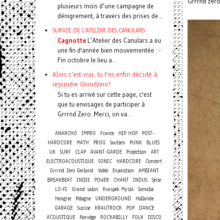
Grrrnd zero
plusieurs mois d’une campagne de
dénigrement, à travers des prises de...
SURVIE DE L'ATELIER DES CANULARS
Cagnotte
L’Atelier des Canulars a eu
une fin d'année bien mouvementée : -
Fin octobre le lieu a...
Alors c'est vrai, tu t'es enfin décidé à
rejoindre Grrrndzero?
Si tu es arrivé sur cette page, c'est
que tu envisages de participer à
Grrrnd Zero. Merci, on va...
ANARCHO
IMPRO
France
HIP HOP
POST-
HARDCORE
MATH
PROG
Soutien
PUNK
BLUES
UK
SURF
CLAP
AVANT-GARDE
Projection
ART
Concert
ELECTROACOUSTIQUE
SONIC
HARDCORE
Grrrnd Zero Gerland
Vidéo
Exposition
AMBIANT
BREAKBEAT
INDIE
POWER
CHANT
INDUS
Série
LO-FI
Grand salon
Kraspek Mysik
Somalie
Hongrie
Pologne
UNDERGROUND
Hollande
GARAGE
Suisse
KRAUTROCK
POP
DANCE
ACOUSTIQUE
Norvège
ROCKABILLY
FOLK
DISCO