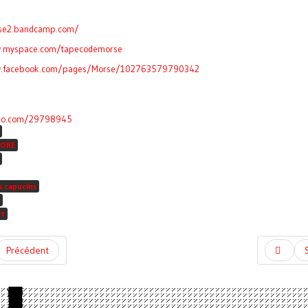
rse2.bandcamp.com/
w.myspace.com/tapecodemorse
w.facebook.com/pages/Morse/102763579790342
meo.com/29798945
ORE
s capucins
rt
Précédent