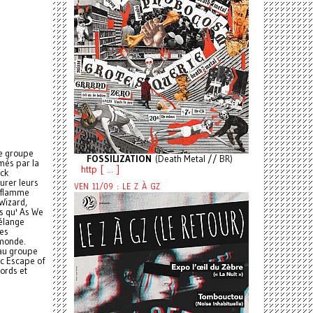
le groupe
FOSSILIZATION
(Death Metal // BR)
més par la
http [ ... ]
ack
urer leurs
VEN 11/09 : LE Z À GZ
a flamme
 Wizard,
s qu' As We
mélange
ies
 monde.
au groupe
ic Escape of
ords et