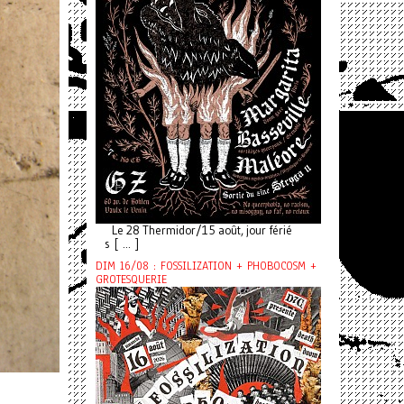
Le 28 Thermidor/15 août, jour férié
s [ ... ]
DIM 16/08 : FOSSILIZATION + PHOBOCOSM +
GROTESQUERIE