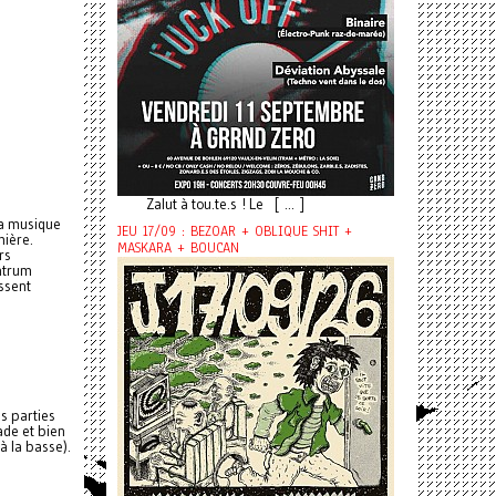
Zalut à tou.te.s ! Le [ ... ]
 la musique
JEU 17/09 : BEZOAR + OBLIQUE SHIT +
mière.
MASKARA + BOUCAN
rs
ntrum
ssent
s parties
ade et bien
à la basse).