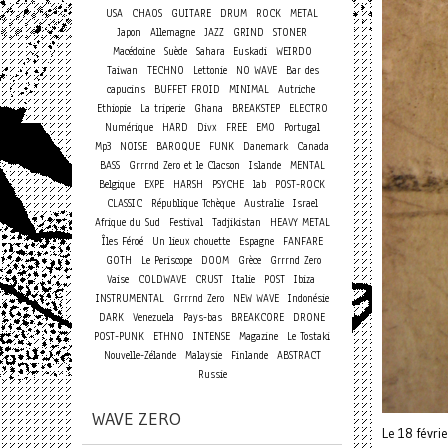
USA
CHAOS
GUITARE
DRUM
ROCK
METAL
Japon
Allemagne
JAZZ
GRIND
STONER
Macédoine
Suède
Sahara
Euskadi
WEIRDO
Taiwan
TECHNO
Lettonie
NO WAVE
Bar des
capucins
BUFFET FROID
MINIMAL
Autriche
Ethiopie
La triperie
Ghana
BREAKSTEP
ELECTRO
Numérique
HARD
Divx
FREE
EMO
Portugal
Mp3
NOISE
BAROQUE
FUNK
Danemark
Canada
BASS
Grrrnd Zero et le Clacson
Islande
MENTAL
Belgique
EXPE
HARSH
PSYCHE
lab
POST-ROCK
CLASSIC
République Tchèque
Australie
Israel
Afrique du Sud
Festival
Tadjikistan
HEAVY METAL
Îles Féroé
Un lieux chouette
Espagne
FANFARE
GOTH
Le Periscope
DOOM
Grèce
Grrrnd Zero
Vaise
COLDWAVE
CRUST
Italie
POST
Ibiza
INSTRUMENTAL
Grrrnd Zero
NEW WAVE
Indonésie
DARK
Venezuela
Pays-bas
BREAKCORE
DRONE
POST-PUNK
ETHNO
INTENSE
Magazine
Le Tostaki
Nouvelle-Zélande
Malaysie
Finlande
ABSTRACT
Russie
WAVE ZERO
Le 18 févri