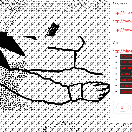
Ecouter :
http://mo
http://ww
http://ww
Voir :
http://vi
DOOM
HARDC
METAL
NOISE
Bar de
France
Conce