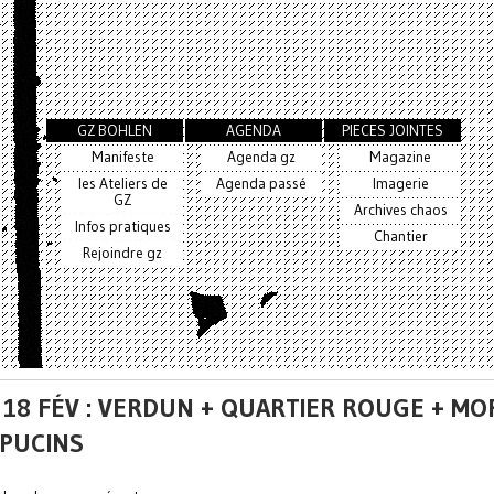
GZ BOHLEN
AGENDA
PIECES JOINTES
Manifeste
Agenda gz
Magazine
les Ateliers de
Agenda passé
Imagerie
GZ
Archives chaos
Infos pratiques
Chantier
Rejoindre gz
 18 FÉV : VERDUN + QUARTIER ROUGE + MO
PUCINS