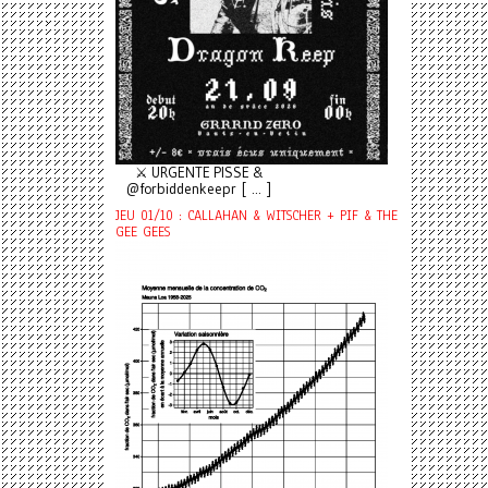
⚔️ URGENTE PISSE &
@forbiddenkeepr [ ... ]
JEU 01/10 : CALLAHAN & WITSCHER + PIF & THE
GEE GEES