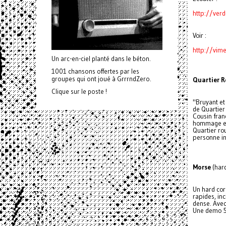
http://ver
Voir :
http://vi
Un arc-en-ciel planté dans le béton.
1001 chansons offertes par les
groupes qui ont joué à GrrrndZero.
Quartier 
Clique sur le poste !
"Bruyant et 
de Quartier 
Cousin fran
hommage en 
Quartier ro
personne in
Morse
(hard
Un hard cor
rapides, in
dense. Avec
Une demo 5 