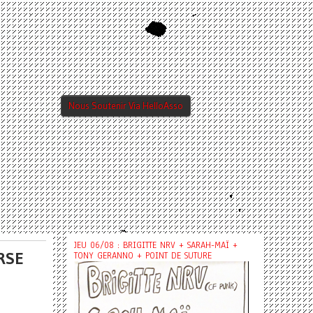
Nous Soutenir Via HelloAsso
JEU 06/08 : BRIGITTE NRV + SARAH-MAÏ +
RSE
TONY GERANNO + POINT DE SUTURE