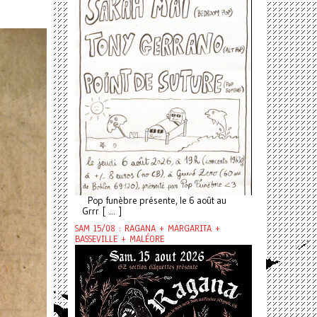
Pop funèbre présente, le 6 août au
Grrr [ ... ]
SAM 15/08 : RAGANA + MARGARITA +
BASSEVILLE + MALÉORE