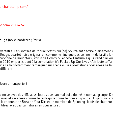
dun.bandcamp.com/
meo.com/29734741
Rouge
(noise hardcore ; Paris)
versatile. Tels sont les deux qualificatifs qui (ne) pourraient décrire pleinement
Rouge, quartet noise originaire - comme ne l'indique pas son nom - de la ville lu
cophone de Daughters!, voisin de Comity ou encore Tantrum à qui il rend d'ailleu
2010 en participant à la compilation We Fucked Up Our Lives - A tribute to Ta
uge se fait notamment remarquer sur scène où ses prestations possédées ne lai
différent
core ; montpellier)
e noise avec des riffs aussi lourds que l'animal qui a donné le nom au groupe. De
cisives et sacadées comme le code qui a donné le nom au groupe. Un gros son cr
 le chanteur de Breathe Your Dirt et un membre de Spinning Heads (le chanteur 
titres avec des cannibales en couverture ...