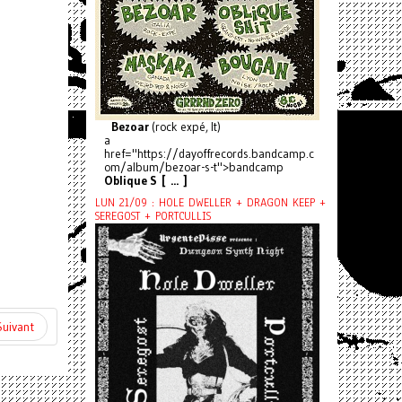
Bezoar
(rock expé, It)
a
href="https://dayoffrecords.bandcamp.c
om/album/bezoar-s-t">bandcamp
Oblique S [ ... ]
LUN 21/09 : HOLE DWELLER + DRAGON KEEP +
SEREGOST + PORTCULLIS
Suivant