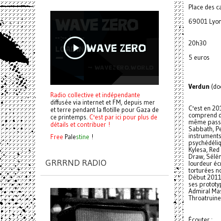
Place des c
69001 Lyo
20h30
5 euros
Verdun
(do
Radio collective et indépendante
diffusée via internet et FM, depuis mer
C'est en 20
et terre pendant la flotille pour Gaza de
comprend de
ce printemps.
C'est par ici pour plus de
même passio
détails et contribuer !
Sabbath, Pe
instruments
Free
Pale
stine
!
psychédéliqu
Kylesa, Red
Draw, Sélén
GRRRND RADIO
lourdeur éc
torturées n
Début 2011
ses prototy
Admiral Mas
Throatruine
Écouter :