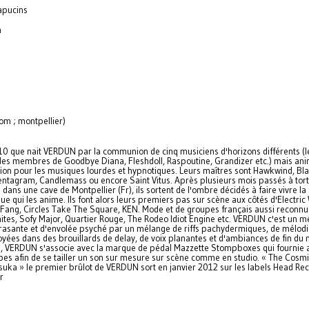
apucins
n
om ; montpellier)
10 que nait VERDUN par la communion de cinq musiciens d'horizons différents (
s membres de Goodbye Diana, Fleshdoll, Raspoutine, Grandizer etc.) mais ani
n pour les musiques lourdes et hypnotiques. Leurs maîtres sont Hawkwind, Bl
ntagram, Candlemass ou encore Saint Vitus. Après plusieurs mois passés à tort
 dans une cave de Montpellier (Fr), ils sortent de l'ombre décidés à faire vivre l
e qui les anime. Ils font alors leurs premiers pas sur scène aux côtés d'Electric
 Fang, Circles Take The Square, KEN. Mode et de groupes français aussi reconnu
ites, Sofy Major, Quartier Rouge, The Rodeo Idiot Engine etc. VERDUN c'est un 
rasante et d'envolée psyché par un mélange de riffs pachydermiques, de mélod
oyées dans des brouillards de delay, de voix planantes et d'ambiances de fin du
, VERDUN s'associe avec la marque de pédal Mazzette Stompboxes qui fournie 
pes afin de se tailler un son sur mesure sur scène comme en studio. « The Cosm
uka » le premier brûlot de VERDUN sort en janvier 2012 sur les labels Head Rec
r