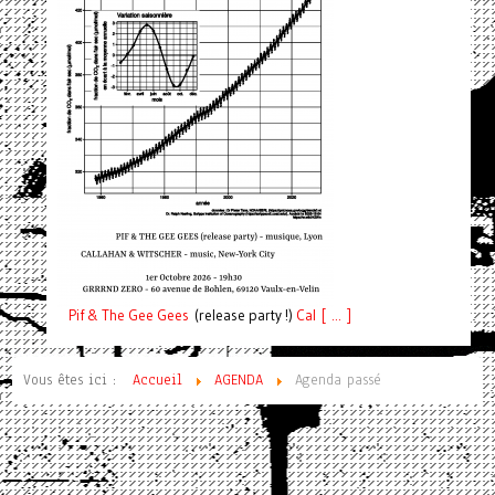
Pif
& The Gee Gees
(release party !)
C
a
l [ ... ]
Vous êtes ici :
Accueil
AGENDA
Agenda passé