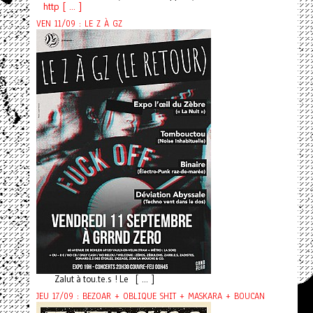
http [ ... ]
VEN 11/09 : LE Z À GZ
Zalut à tou.te.s ! Le [ ... ]
JEU 17/09 : BEZOAR + OBLIQUE SHIT + MASKARA + BOUCAN