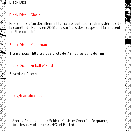
Black Dice.
Black Dice – Glazin
Prisonniers d’un déraillement temporel suite au crash mystérieux de
la comète de Halley en 2061, les surfeurs des plages de Bali mutent
en être collectif.
Black Dice – Manoman
Transcription littérale des effets de 72 heures sans dormir.
Black Dice – Pinball Wizard
Slivovitz + flipper.
http://blackdice.net
Andrea Parkins + Ignaz Schick (Musique Concrète Poignante,
Souffles et Frottements, NYC et Berlin)