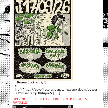
Bezoar
(rock expé, It)
a
href="https://dayoffrecords.bandcamp.com/album/bezoar
-s-t">bandcamp
Oblique S [ ... ]
LUN 21/09 : HOLE DWELLER + DRAGON KEEP + SEREGOST +
PORTCULLIS