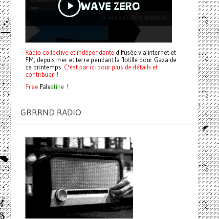
Radio collective et indépendante
diffusée via internet et
FM, depuis mer et terre pendant la flotille pour Gaza de
ce printemps.
C'est par ici pour plus de détails et
contribuer !
Free
Pale
stine
!
GRRRND RADIO