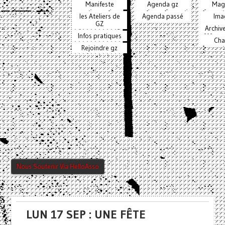
Manifeste
Agenda gz
Mag
les Ateliers de
Agenda passé
Ima
GZ
Archiv
Infos pratiques
Cha
Rejoindre gz
Nous Soutenir Via HelloAsso
LUN 17 SEP : UNE FÊTE