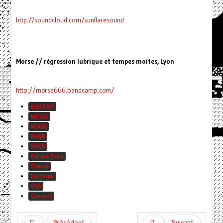
http://soundcloud.com/sunflaresound
Morse // régression lubrique et tempes moites, Lyon
http://morse666.bandcamp.com/
ELECTRO
METAL
NOISE
PUNK
ROCK
Grrrnd Zero
France
Portugal
USA
Concert
Précédent
Suivant