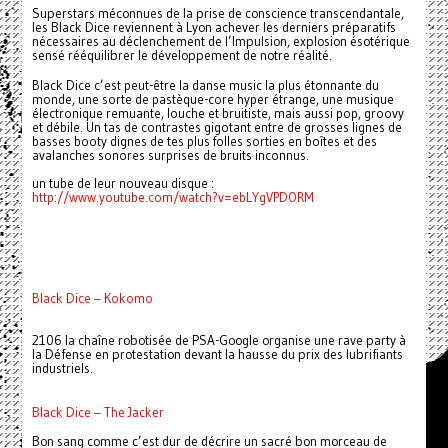
Superstars méconnues de la prise de conscience transcendantale,
les Black Dice reviennent à Lyon achever les derniers préparatifs
nécessaires au déclenchement de l’Impulsion, explosion ésotérique
sensé rééquilibrer le développement de notre réalité.
Black Dice c’est peut-être la danse music la plus étonnante du
monde, une sorte de pastèque-core hyper étrange, une musique
électronique remuante, louche et bruitiste, mais aussi pop, groovy
et débile. Un tas de contrastes gigotant entre de grosses lignes de
basses booty dignes de tes plus folles sorties en boîtes et des
avalanches sonores surprises de bruits inconnus.
un tube de leur nouveau disque :
http://www.youtube.com/watch?v=ebLYgVPDORM
Black Dice – Kokomo
2106 la chaîne robotisée de PSA-Google organise une rave party à
la Défense en protestation devant la hausse du prix des lubrifiants
industriels.
Black Dice – The Jacker
Bon sang comme c’est dur de décrire un sacré bon morceau de