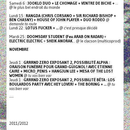
Samedi 6 :
JOOKLO DUO + LE CHOMAGE + VENTRE DE BICHE +
...
@ le plus bel endroit du monde
Lundi 15 :
RANGDA (CHRIS CORSANO + SIR RICHARD BISHOP +
BEN CHASNY) + HOUSE OF JOHN PLAYER + DUO RODEO
@
demande ta route
Lundi 22 :
LOTUS FUCKER + ...
@ c'est presque décidé
Mardi 25 :
DOOMSDAY STUDENT (Feu ARAB ON RADAR)
+
ELECTRIC ELECTRIC
+
SHEIK ANORAK
... @ le clacson (multicoprod)
NOVEMBRE
Jeudi 1 :
GRRRND ZERO EXPOSANT 2, POSSIBILITÉ ALPHA :
ORAISON FUNÈBRE POUR GRAND-GUIGNOL ! AVEC ETIENNE
CAIRE + MICRO_PENIS + HANGJUN LEE + MESA OF THE LOST
WOMEN
@
tu vas bien voir
Jeudi 1 :
GRRRND ZERO EXPOSANT 2, POSSIBILITÉ BÊTA : LOS
BOULARDOS PARTY AVEC HEY LOVER! + THE BORING + ...
@
tu
vas bien voir
---
2011/2012