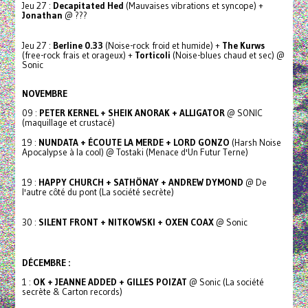
Jeu 27 :
Decapitated Hed
(Mauvaises vibrations et syncope) +
Jonathan
@ ???
Jeu 27 :
Berline 0.33
(Noise-rock froid et humide) +
The Kurws
(free-rock frais et orageux) +
Torticoli
(Noise-blues chaud et sec) @
Sonic
NOVEMBRE
09 :
PETER KERNEL + SHEIK ANORAK + ALLIGATOR
@ SONIC
(maquillage et crustacé)
19 :
NUNDATA + ÉCOUTE LA MERDE + LORD GONZO
(Harsh Noise
Apocalypse à la cool) @ Tostaki (Menace d'Un Futur Terne)
19 :
HAPPY CHURCH + SATHÖNAY + ANDREW DYMOND
@ De
l'autre côté du pont (La société secrète)
30 :
SILENT FRONT + NITKOWSKI + OXEN COAX
@ Sonic
DÉCEMBRE :
1 :
OK + JEANNE ADDED + GILLES POIZAT
@ Sonic (La société
secrète & Carton records)