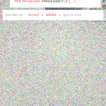
Pif
& The Gee Gees
(release party !)
C
a
l [ ... ]
Vous êtes ici :
Accueil
AGENDA
Agenda passé