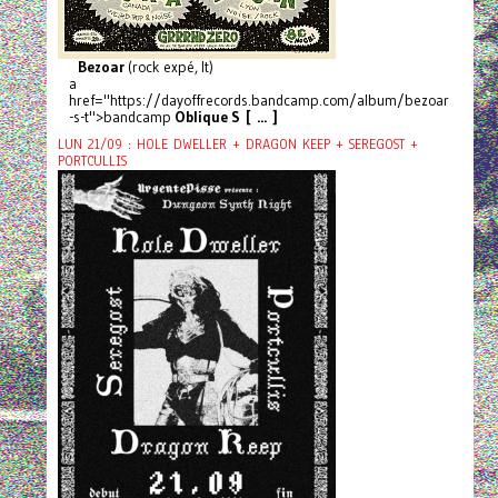
Bezoar
(rock expé, It)
a
href="https://dayoffrecords.bandcamp.com/album/bezoar
-s-t">bandcamp
Oblique S [ ... ]
LUN 21/09 : HOLE DWELLER + DRAGON KEEP + SEREGOST +
PORTCULLIS