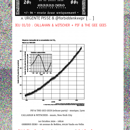
⚔️ URGENTE PISSE & @forbiddenkeepr [ ... ]
JEU 01/10 : CALLAHAN & WITSCHER + PIF & THE GEE GEES