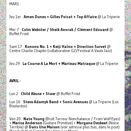
MARS :
Jeu 1er :
Amen Dunes + Gilles Poizat + Top Affaire
@ La Triperie
Mer 7 :
Colin Webster / Sheik Anorak / Clément Edouard
@
Buffet Froid
Sam 17 :
Konono No. 1 + Keiji Haïno + Direction Survet
@
Centre Charlie Chaplin (collaboration GZ/Festival A Vaulx Jazz)
Jeu 29 :
La Course A La Mort + Marteau Matraque
@ La Triperie
AVRIL :
Lun 2 :
Child Abuse + Staer
@ Buffet Froid
Lun 16 :
Steve Adamyk Band + Sonic Avenues
@ La Triperie (Los
Boulardos)
Ven 20 :
Nate Young
(Bruit Terreur Nonchalance / From Wolf Eyes)
+
Marisa Anderson
(Guitare Primitive) +
Morgane Desbeet
(Noise
Terrible) @
Dans Une Maison
(voir adresse plus bas, dans le post)