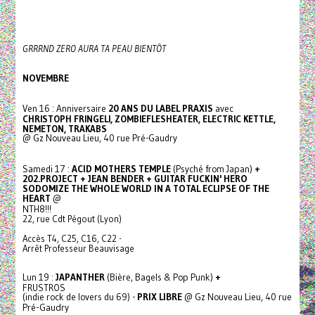
GRRRND ZERO AURA TA PEAU BIENTÔT
NOVEMBRE
Ven 16 : Anniversaire
20 ANS DU LABEL PRAXIS
avec
CHRISTOPH FRINGELI, ZOMBIEFLESHEATER, ELECTRIC KETTLE,
NEMETON, TRAKABS
@ Gz Nouveau Lieu, 40 rue Pré-Gaudry
Samedi 17 :
ACID MOTHERS TEMPLE
(Psyché from Japan)
+
202.PROJECT + JEAN BENDER + GUITAR FUCKIN' HERO
SODOMIZE THE WHOLE WORLD IN A TOTAL ECLIPSE OF THE
HEART
@
NTH8!!!
22, rue Cdt Pégout (Lyon)
Accès T4, C25, C16, C22 -
Arrêt Professeur Beauvisage
Lun 19 :
JAPANTHER
(Bière, Bagels & Pop Punk)
+
FRUSTROS
(indie rock de lovers du 69) -
PRIX LIBRE
@ Gz Nouveau Lieu, 40 rue
Pré-Gaudry