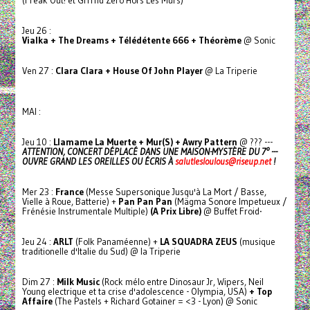
(Freak Out! et Grrrnd Zero Hors Les Murs)
Jeu 26 :
Vialka + The Dreams + Télédétente 666 + Théorème
@ Sonic
Ven 27 :
Clara Clara + House Of John Player
@ La Triperie
MAI :
Jeu 10 :
Llamame La Muerte + Mur(S) + Awry Pattern
@ ??? ---
ATTENTION, CONCERT DÉPLACÉ DANS UNE MAISON-MYSTÈRE DU 7° ---
OUVRE GRAND LES OREILLES OU ÉCRIS À
salutlesloulous@riseup.net
!
Mer 23 :
France
(Messe Supersonique Jusqu'à La Mort / Basse,
Vielle à Roue, Batterie) +
Pan Pan Pan
(Mägma Sonore Impetueux /
Frénésie Instrumentale Multiple)
(A Prix Libre)
@ Buffet Froid
·
Jeu 24 :
ARLT
(Folk Panaméenne) +
LA SQUADRA ZEUS
(musique
traditionelle d'Italie du Sud) @ la Triperie
Dim 27 :
Milk Music
(Rock mélo entre Dinosaur Jr, Wipers, Neil
Young electrique et ta crise d'adolescence - Olympia, USA)
+ Top
Affaire
(The Pastels + Richard Gotainer = <3 - Lyon) @ Sonic