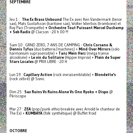
SEPTEMBRE
Jeu 1 :
The Ex Brass Unbound
The Ex avec Ken Vandermark (tenor
sax), Mats Gustafsson (baritone sax), Wolter Wierbos (trombone) et
Roy Paci (Trompette)
+ Orchestre Tout Puissant Marcel Duchamp
+ Seb Radix
@ Clacson - 20 h 00 !!!
Sam 10 : GRND ZERO, 7 ANS DE CAMPING -
Chris Corsano &
Dennis Tyfus
(duo batterie/machines) +
Mind Over Mirrors
(solo
harmonium suprasensible) +
Tanz Mein Herz
(méga transe
alcoolisée) +
Le vin du Solitaire
(Hippie Improv) +
Plein de Super
Stars Locales
@ PRIX LIBRE - 20 H
Lun 19 :
Capillary Action
(rock invraisemblable) +
Blondette's
(rock zébré) @ Sonic
Dim 25 :
Sax Ruins Vs Ruins Alone Vs Ono Ryoko + Dispo
@
Périscope
Mar 27 :
ZEA
(pop/punk ethio breakée avec Arnold le chanteur de
The Ex) +
KUMBAYA
(folk synthétique) @ Buffet froid
OCTOBRE