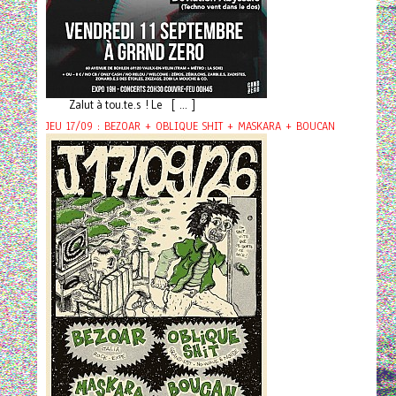
Zalut à tou.te.s ! Le [ ... ]
JEU 17/09 : BEZOAR + OBLIQUE SHIT + MASKARA + BOUCAN