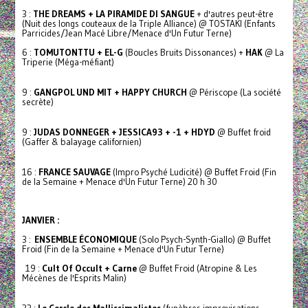
3 :
THE DREAMS + LA PIRAMIDE DI SANGUE
+ d'autres peut-être
(Nuit des longs couteaux de la Triple Alliance) @ TOSTAKI (Enfants
Parricides/Jean Macé Libre/Menace d'Un Futur Terne)
6 :
TOMUTONTTU + EL-G
(Boucles Bruits Dissonances) +
HAK
@ La
Triperie (Méga-méfiant)
9 :
GANGPOL UND MIT + HAPPY CHURCH
@ Périscope (La société
secrète)
9 :
JUDAS DONNEGER + JESSICA93 + -1 + HDYD
@ Buffet froid
(Gaffer & balayage californien)
16 :
FRANCE SAUVAGE
(Impro Psyché Ludicité) @ Buffet Froid (Fin
de la Semaine + Menace d'Un Futur Terne) 20 h 30
JANVIER :
3 :
ENSEMBLE ÉCONOMIQUE
(Solo Psych-Synth-Giallo) @ Buffet
Froid (Fin de la Semaine + Menace d'Un Futur Terne)
19 :
Cult Of Occult + Carne
@ Buffet Froid (Atropine & Les
Mécènes de l'Esprits Malin)