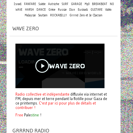
Israel
FANFARE
Suède
Autriche
SURF
GARAGE
Mp3
BREAKBEAT
NO
WAVE
HARSH
DANCE
Grèce
Russie
Divx
Euskadi
GUITARE
Vidéo
Malaysie
Soutien
ROCKABILLY
Grrrnd Zero et le Clacson
WAVE ZERO
Radio collective et indépendante
diffusée via internet et
FM, depuis mer et terre pendant la flotille pour Gaza de
ce printemps.
C'est par ici pour plus de détails et
contribuer !
Free
Pale
stine
!
GRRRND RADIO