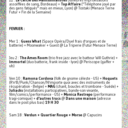
22 :
Le Cercle des Mallissimalistes
(funèbres improvisations
assoiffées de sang, Bordeaux) +
Top Affaire
("Téléphone joué par
des gens fatigués" mais en mieux, Lyon) @ Tostaki (Menace Terne
Futur + Fin de la Semaine)
FEVRIER :
Mer 1 :
Guess What
(Space Opéra/Duel frais d'orgues et de
batterie) + Moonwaker + Guest @ La Triperie (Futur Menace Terne)
Jeu 2 :
The Ames Room
(trio free jazz avec le batteur Will Guthrie) +
Immortel
(duo batterie, frank inside - lyon) @ Periscope (gaffer +
ub)
Ven 10 :
Ramona Cordova
(folk de gnome céleste - US) +
Hoquets
(R'n'B/Punk/Chanson/N'importe quoi avec des instruments de
récupération - Belgie) +
MAG
(chant, boucles et trombone - Suède) +
Juliacks
(installations participatives, bande-son vivante,
film/comics/performance - US) +
Monica Restrepo
(performance
tragi-comique) +
d'autres trucs
@
Dans une maison
(adresse
dans le post plus bas)
19 H 30
Sam 18 :
Verdun + Quartier Rouge + Morse
@ Capucins