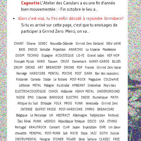
Cagnotte
L’Atelier des Canulars a eu une fin d'année
bien mouvementée : - Fin octobre le lieu a...
Alors c'est vrai, tu t'es enfin décidé à rejoindre Grrrndzero?
Si tu es arrivé sur cette page, c'est que tu envisages de
participer à Grrrnd Zero. Merci, on va...
CHANT
Ghana
SONIC
Nouvelle-Zélande
Grrrnd Zero Gerland
NEW WAVE
BASS
INDUS
Somalie
Projection
ANARCHO
La triperie
Macédoine
DOOM
TECHNO
Espagne
ACOUSTIQUE
LO-FI
Grand salon
HIP HOP
Kraspek Mysik
HARD
Taiwan
CRUST
Danemark
AVANT-GARDE
BLUES
DRUM
GRIND
ART
BREAKSTEP
DRONE
POP
France
Grrrnd Zero Vaise
Norvège
HARDCORE
MENTAL
PSYCHE
POST
DARK
Bar des capucins
Finlande
Canada
Italie
Le Tostaki
POST-ROCK
Magazine
COLDWAVE
Lettonie
METAL
Pologne
Australie
AMBIANT
Indonésie
Pays-bas
ELECTROACOUSTIQUE
CHAOS
Hollande
HEAVY METAL
UNDERGROUND
NOISE
EMO
Islande
BAROQUE
ELECTRO
INDIE
Numérique
MATH
Afrique du Sud
Ethiopie
FOLK
PROG
FUNK
Venezuela
Grrrnd Zero
INTENSE
BUFFET FROID
POST-HARDCORE
IMPRO
BREAKCORE
Belgique
Le Periscope
UK
ABSTRACT
Allemagne
Tadjikistan
Festival
Îles Féroé
PUNK
WEIRDO
République Tchèque
DISCO
USA
ETHNO
Concert
Portugal
KRAUTROCK
CLAP
Japon
Exposition
EXPE
Un lieux
chouette
MINIMAL
POST-PUNK
lab
ROCK
Ibiza
JAZZ
GOTH
Suisse
INSTRUMENTAL
Hongrie
STONER
POWER
Série
Sahara
CLASSIC
FREE