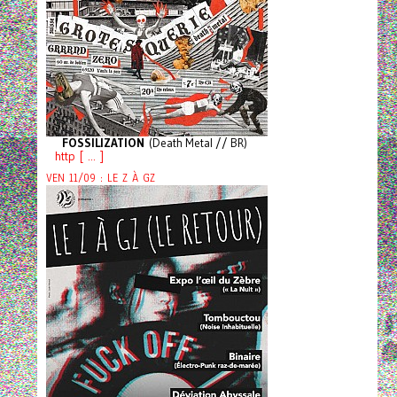
FOSSILIZATION
(Death Metal // BR)
http [ ... ]
VEN 11/09 : LE Z À GZ