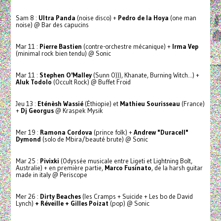
Sam 8 :
Ultra Panda
(noise disco) +
Pedro de la Hoya
(one man
noise) @ Bar des capucins
Mar 11 :
Pierre Bastien
(contre-orchestre mécanique) +
Irma Vep
(minimal rock bien tendu) @ Sonic
Mar 11 :
Stephen O'Malley
(Sunn O))), Khanate, Burning Witch...) +
Aluk Todolo
(Occult Rock) @ Buffet Froid
Jeu 13 :
Eténèsh Wassié
(Éthiopie) et
Mathieu Sourisseau
(France)
+
Dj Georgus
@ Kraspek Mysik
Mer 19 :
Ramona Cordova
(prince folk) +
Andrew "Duracell"
Dymond
(solo de Mbira/beauté brute) @ Sonic
Mar 25 :
Pivixki
(Odyssée musicale entre Ligeti et Lightning Bolt,
Australie) + en première partie,
Marco Fusinato
, de la harsh guitar
made in italy @ Periscope
Mer 26 :
Dirty Beaches
(les Cramps + Suicide + Les bo de David
Lynch)
+ Réveille + Gilles Poizat
(pop) @ Sonic