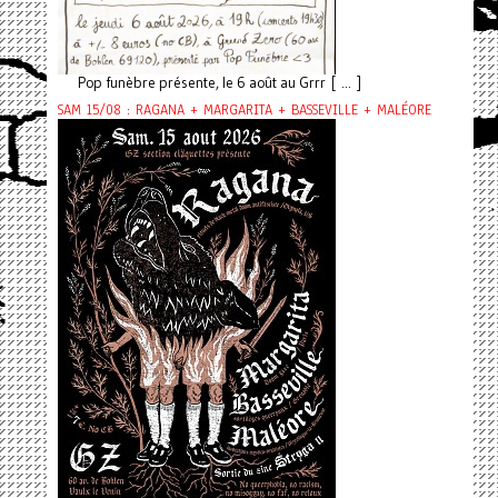
Pop funèbre présente, le 6 août au Grrr [ ... ]
SAM 15/08 : RAGANA + MARGARITA + BASSEVILLE + MALÉORE