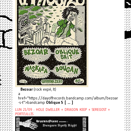
Bezoar
(rock expé, It)
a
href="https://dayoffrecords.bandcamp.com/album/bezoar
-s-t">bandcamp
Oblique S [ ... ]
LUN 21/09 : HOLE DWELLER + DRAGON KEEP + SEREGOST +
PORTCULLIS