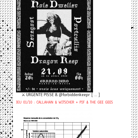
⚔️ URGENTE PISSE & @forbiddenkeepr [ ... ]
JEU 01/10 : CALLAHAN & WITSCHER + PIF & THE GEE GEES