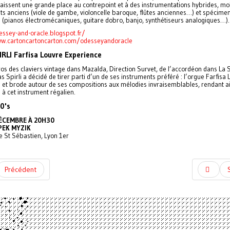
laissent une grande place au contrepoint et à des instrumentations hybrides, mo
ts anciens (viole de gambe, violoncelle baroque, flûtes anciennes…) et spécime
(pianos électromécaniques, guitare dobro, banjo, synthétiseurs analogiques…).
essey-and-oracle.blogspot.fr/
ww.cartoncartoncarton.com/odesseyandoracle
RLI Farfisa Louvre Experience
os des claviers vintage dans Mazalda, Direction Survet, de l’accordéon dans La
s Spirli a décidé de tirer parti d’un de ses instruments préféré : l’orgue Farfisa L
e et brode autour de ses compositions aux mélodies invraisemblables, rendant ai
 cet instrument régalien.
0's
DÉCEMBRE À 20H30
PEK MYZIK
 St Sébastien, Lyon 1er
Précédent