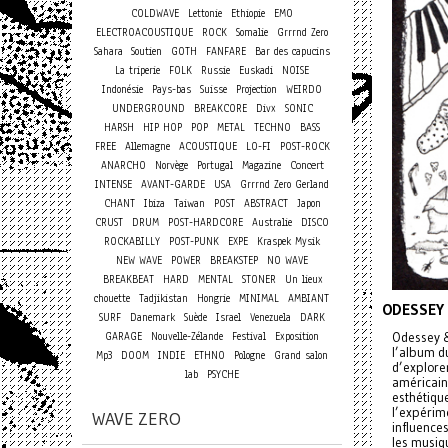
COLDWAVE
Lettonie
Ethiopie
EMO
ELECTROACOUSTIQUE
ROCK
Somalie
Grrrnd Zero
Sahara
Soutien
GOTH
FANFARE
Bar des capucins
La triperie
FOLK
Russie
Euskadi
NOISE
Indonésie
Pays-bas
Suisse
Projection
WEIRDO
UNDERGROUND
BREAKCORE
Divx
SONIC
HARSH
HIP HOP
POP
METAL
TECHNO
BASS
FREE
Allemagne
ACOUSTIQUE
LO-FI
POST-ROCK
Concert
ANARCHO
Norvège
Portugal
Magazine
INTENSE
AVANT-GARDE
USA
Grrrnd Zero Gerland
CHANT
Ibiza
Taiwan
POST
ABSTRACT
Japon
CRUST
DRUM
POST-HARDCORE
Australie
DISCO
ROCKABILLY
POST-PUNK
EXPE
Kraspek Mysik
NEW WAVE
POWER
BREAKSTEP
NO WAVE
BREAKBEAT
HARD
MENTAL
STONER
Un lieux
chouette
Tadjikistan
Hongrie
MINIMAL
AMBIANT
ODESSEY
SURF
Danemark
Suède
Israel
Venezuela
DARK
GARAGE
Nouvelle-Zélande
Festival
Exposition
Odessey &
l’album d
Mp3
DOOM
INDIE
ETHNO
Pologne
Grand salon
d’explore
lab
PSYCHE
américains
esthétique
l’expérime
WAVE ZERO
influence
les musiq