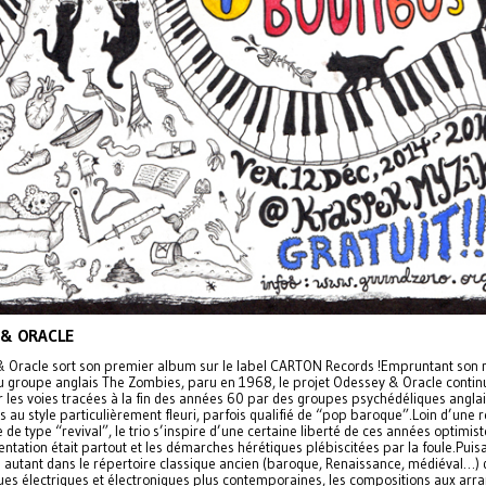
 & ORACLE
 Oracle sort son premier album sur le label CARTON Records !Empruntant son
u groupe anglais The Zombies, paru en 1968, le projet Odessey & Oracle contin
r les voies tracées à la fin des années 60 par des groupes psychédéliques anglai
 au style particulièrement fleuri, parfois qualifié de “pop baroque”.Loin d’une 
 de type “revival”, le trio s’inspire d’une certaine liberté de ces années optimis
ntation était partout et les démarches hérétiques plébiscitées par la foule.Puisa
s autant dans le répertoire classique ancien (baroque, Renaissance, médiéval…)
ues électriques et électroniques plus contemporaines, les compositions aux ar