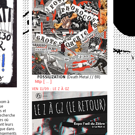
FOSSILIZATION
(Death Metal // BR)
http [ ... ]
VEN 11/09 : LE Z À GZ
 nom à
ue
s et
recherche
tes où
nt leurs
 que dans
rangements