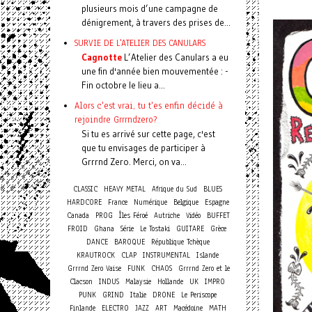
plusieurs mois d’une campagne de
dénigrement, à travers des prises de...
SURVIE DE L'ATELIER DES CANULARS
Cagnotte
L’Atelier des Canulars a eu
une fin d'année bien mouvementée : -
Fin octobre le lieu a...
Alors c'est vrai, tu t'es enfin décidé à
rejoindre Grrrndzero?
Si tu es arrivé sur cette page, c'est
que tu envisages de participer à
Grrrnd Zero. Merci, on va...
CLASSIC
HEAVY METAL
Afrique du Sud
BLUES
HARDCORE
France
Numérique
Belgique
Espagne
Canada
PROG
Îles Féroé
Autriche
Vidéo
BUFFET
FROID
Ghana
Série
Le Tostaki
GUITARE
Grèce
DANCE
BAROQUE
République Tchèque
KRAUTROCK
CLAP
INSTRUMENTAL
Islande
Grrrnd Zero Vaise
FUNK
CHAOS
Grrrnd Zero et le
Clacson
INDUS
Malaysie
Hollande
UK
IMPRO
PUNK
GRIND
Italie
DRONE
Le Periscope
Finlande
ELECTRO
JAZZ
ART
Macédoine
MATH