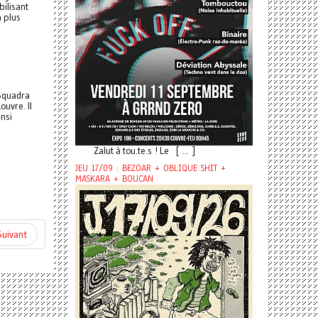
bilisant
n plus
 Squadra
ouvre. Il
nsi
Zalut à tou.te.s ! Le [ ... ]
JEU 17/09 : BEZOAR + OBLIQUE SHIT +
MASKARA + BOUCAN
Suivant