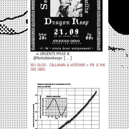
⚔️ URGENTE PISSE &
@forbiddenkeepr [ ... ]
JEU 01/10 : CALLAHAN & WITSCHER + PIF & THE
GEE GEES