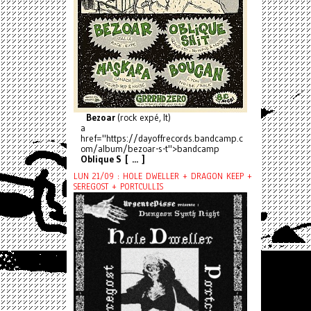
Bezoar
(rock expé, It)
a
href="https://dayoffrecords.bandcamp.c
om/album/bezoar-s-t">bandcamp
Oblique S [ ... ]
LUN 21/09 : HOLE DWELLER + DRAGON KEEP +
SEREGOST + PORTCULLIS