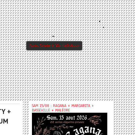
Nous Soutenir Via HelloAsso
SAM 15/08 : RAGANA + MARGARITA +
TY +
BASSEVILLE + MALÉORE
OUM