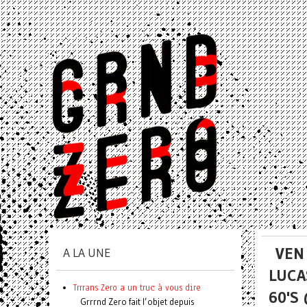
VEN
A LA UNE
LUCA
Trrrans Zero a un truc à vous dire
60'S
Grrrnd Zero fait l’objet depuis