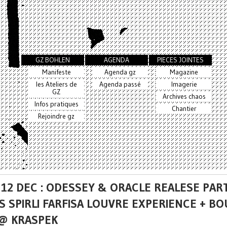
GZ BOHLEN
AGENDA
PIECES JOINTES
Manifeste
Agenda gz
Magazine
les Ateliers de
Agenda passé
Imagerie
GZ
Archives chaos
Infos pratiques
Chantier
Rejoindre gz
 12 DEC : ODESSEY & ORACLE REALESE PAR
S SPIRLI FARFISA LOUVRE EXPERIENCE + B
 @ KRASPEK