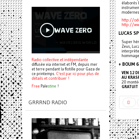
élaborés 
instrumen
modernes 
http://od
http://w
LUCAS SPI
Super hér
Zeus, Luca
interprèt
hommage à
Radio collective et indépendante
+ BOUM 6
diffusée via internet et FM, depuis mer
et terre pendant la flotille pour Gaza de
VEN 12 
ce printemps.
C'est par ici pour plus de
AU KRAS
détails et contribuer !
20 montée
Free
Pale
stine
!
GRATUIT
GRRRND RADIO