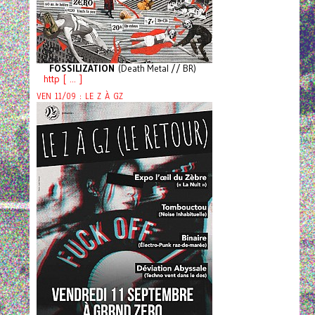
FOSSILIZATION
(Death Metal // BR)
http [ ... ]
VEN 11/09 : LE Z À GZ