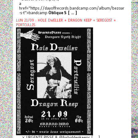
a
href="https://dayoffrecords.bandcamp.com/album/bezoar
-s-t">bandcamp
Oblique S [ ... ]
LUN 21/09 : HOLE DWELLER + DRAGON KEEP + SEREGOST +
PORTCULLIS
⚔️ URGENTE PISSE & @forbiddenkeepr [ ... ]