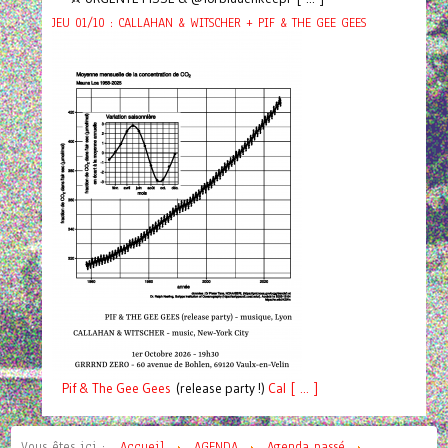
JEU 01/10 : CALLAHAN & WITSCHER + PIF & THE GEE GEES
Pif
& The Gee Gees
(release party !)
C
a
l [ ... ]
Vous êtes ici :
Accueil
AGENDA
Agenda passé