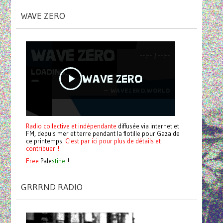
WAVE ZERO
Radio collective et indépendante
diffusée via internet et
FM, depuis mer et terre pendant la flotille pour Gaza de
ce printemps.
C'est par ici pour plus de détails et
contribuer !
Free
Pale
stine
!
GRRRND RADIO