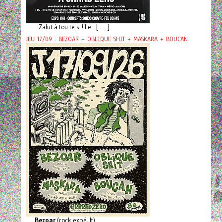
Zalut à tou.te.s ! Le [ ... ]
JEU 17/09 : BEZOAR + OBLIQUE SHIT + MASKARA + BOUCAN
Bezoar
(rock expé, It)