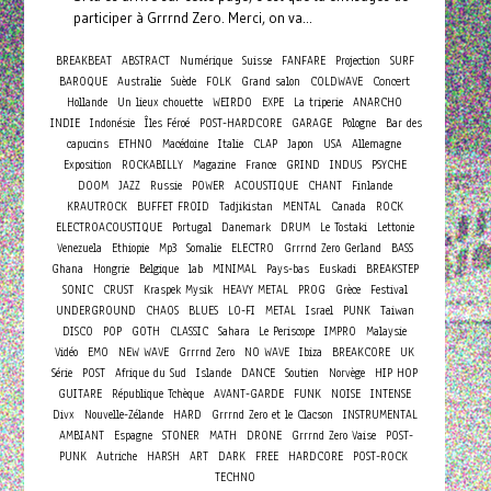
participer à Grrrnd Zero. Merci, on va...
BREAKBEAT
ABSTRACT
Numérique
Suisse
FANFARE
Projection
SURF
Concert
BAROQUE
Australie
Suède
FOLK
Grand salon
COLDWAVE
Hollande
Un lieux chouette
WEIRDO
EXPE
La triperie
ANARCHO
INDIE
Indonésie
Îles Féroé
POST-HARDCORE
GARAGE
Pologne
Bar des
capucins
ETHNO
Macédoine
Italie
CLAP
Japon
USA
Allemagne
Exposition
ROCKABILLY
Magazine
France
GRIND
INDUS
PSYCHE
DOOM
JAZZ
Russie
POWER
ACOUSTIQUE
CHANT
Finlande
KRAUTROCK
BUFFET FROID
Tadjikistan
MENTAL
Canada
ROCK
ELECTROACOUSTIQUE
Portugal
Danemark
DRUM
Le Tostaki
Lettonie
Venezuela
Ethiopie
Mp3
Somalie
ELECTRO
Grrrnd Zero Gerland
BASS
Ghana
Hongrie
Belgique
lab
MINIMAL
Pays-bas
Euskadi
BREAKSTEP
SONIC
CRUST
Kraspek Mysik
HEAVY METAL
PROG
Grèce
Festival
UNDERGROUND
CHAOS
BLUES
LO-FI
METAL
Israel
PUNK
Taiwan
DISCO
POP
GOTH
CLASSIC
Sahara
Le Periscope
IMPRO
Malaysie
Vidéo
EMO
NEW WAVE
Grrrnd Zero
NO WAVE
Ibiza
BREAKCORE
UK
Série
POST
Afrique du Sud
Islande
DANCE
Soutien
Norvège
HIP HOP
GUITARE
République Tchèque
AVANT-GARDE
FUNK
NOISE
INTENSE
Divx
Nouvelle-Zélande
HARD
Grrrnd Zero et le Clacson
INSTRUMENTAL
AMBIANT
Espagne
STONER
MATH
DRONE
Grrrnd Zero Vaise
POST-
PUNK
Autriche
HARSH
ART
DARK
FREE
HARDCORE
POST-ROCK
TECHNO