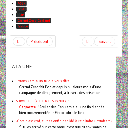
FOLK
LO-FI
POP
Grrrnd Zero Gerland
France
Précédent
Suivant
A LA UNE
Trrrans Zero a un truc à vous dire
Grrrnd Zero fait l’objet depuis plusieurs mois d’une
campagne de dénigrement, à travers des prises de...
SURVIE DE L'ATELIER DES CANULARS
Cagnotte
L’Atelier des Canulars a eu une fin d'année
bien mouvementée : - Fin octobre le lieu a...
Alors c'est vrai, tu t'es enfin décidé à rejoindre Grrrndzero?
Si tu es arrivé sur cette page, c'est que tu envisages de