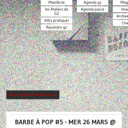
Manifeste
Agenda gz
Mag
les Ateliers de
Agenda passé
Ima
GZ
Archiv
Infos pratiques
Cha
Rejoindre gz
Nous Soutenir Via HelloAsso
BARBE À POP #5 - MER 26 MARS @