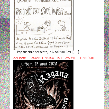
Pop funèbre présente, le 6 août au Grrr [ ... ]
SAM 15/08 : RAGANA + MARGARITA + BASSEVILLE + MALÉORE