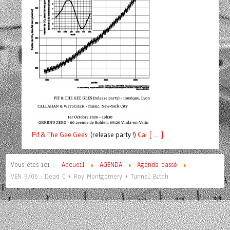
Pif
& The Gee Gees
(release party !)
C
a
l [ ... ]
Vous êtes ici :
Accueil
AGENDA
Agenda passé
VEN 9/06 : Dead C + Roy Montgomery + Tunnel Bitch