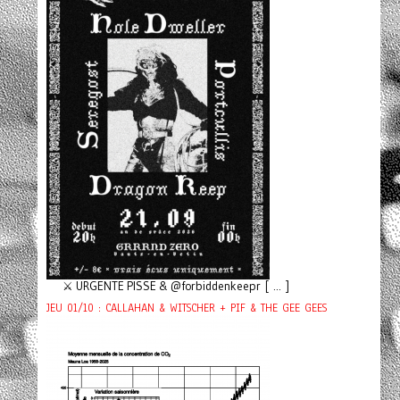
⚔️ URGENTE PISSE & @forbiddenkeepr [ ... ]
JEU 01/10 : CALLAHAN & WITSCHER + PIF & THE GEE GEES