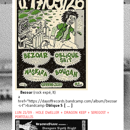
Bezoar
(rock expé, It)
a
href="https://dayoffrecords.bandcamp.com/album/bezoar
-s-t">bandcamp
Oblique S [ ... ]
LUN 21/09 : HOLE DWELLER + DRAGON KEEP + SEREGOST +
PORTCULLIS