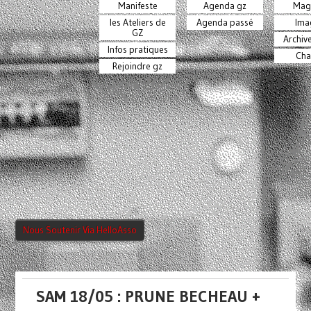
Manifeste
Agenda gz
Mag
les Ateliers de
Agenda passé
Ima
GZ
Archiv
Infos pratiques
Cha
Rejoindre gz
Nous Soutenir Via HelloAsso
SAM 18/05 : PRUNE BECHEAU +