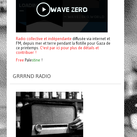
Radio collective et indépendante
diffusée via internet et
FM, depuis mer et terre pendant la flotille pour Gaza de
ce printemps.
C'est par ici pour plus de détails et
contribuer !
Free
Pale
stine
!
GRRRND RADIO