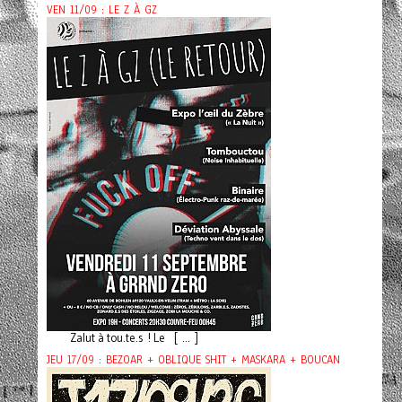
VEN 11/09 : LE Z À GZ
Zalut à tou.te.s ! Le [ ... ]
JEU 17/09 : BEZOAR + OBLIQUE SHIT + MASKARA + BOUCAN