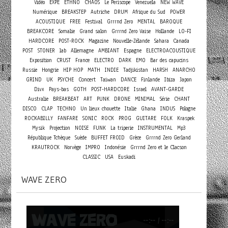
Vidéo
EXPE
ETHNO
CHAOS
Le Periscope
Venezuela
NEW WAVE
Numérique
BREAKSTEP
Autriche
DRUM
Afrique du Sud
POWER
ACOUSTIQUE
FREE
Festival
Grrrnd Zero
MENTAL
BAROQUE
BREAKCORE
Somalie
Grand salon
Grrrnd Zero Vaise
Hollande
LO-FI
HARDCORE
POST-ROCK
Magazine
Nouvelle-Zélande
Sahara
Canada
POST
STONER
lab
Allemagne
AMBIANT
Espagne
ELECTROACOUSTIQUE
Exposition
CRUST
France
ELECTRO
DARK
EMO
Bar des capucins
Russie
Hongrie
HIP HOP
MATH
INDIE
Tadjikistan
HARSH
ANARCHO
Concert
GRIND
UK
PSYCHE
Taiwan
DANCE
Finlande
Ibiza
Japon
Divx
Pays-bas
GOTH
POST-HARDCORE
Israel
AVANT-GARDE
Australie
BREAKBEAT
ART
PUNK
DRONE
MINIMAL
Série
CHANT
DISCO
CLAP
TECHNO
Un lieux chouette
Italie
Ghana
INDUS
Pologne
ROCKABILLY
FANFARE
SONIC
ROCK
PROG
GUITARE
FOLK
Kraspek
Mysik
Projection
NOISE
FUNK
La triperie
INSTRUMENTAL
Mp3
République Tchèque
Suède
BUFFET FROID
Grèce
Grrrnd Zero Gerland
KRAUTROCK
Norvège
IMPRO
Indonésie
Grrrnd Zero et le Clacson
CLASSIC
USA
Euskadi
WAVE ZERO