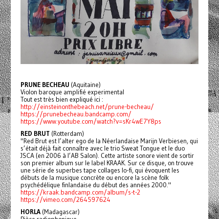
PRUNE BECHEAU
(Aquitaine)
Violon baroque amplifié experimental
Tout est très bien expliqué ici :
http://einsteinonthebeach.net/prune-becheau/
https://prunebecheau.bandcamp.com/
https://www.youtube.com/watch?v=sKr4wE7Y8ps
RED BRUT
(Rotterdam)
"Red Brut est l’alter ego de la Néerlandaise Marijn Verbiesen, qui
s’était déjà fait connaître avec le trio Sweat Tongue et le duo
JSCA (en 2006 à l’AB Salon). Cette artiste sonore vient de sortir
son premier album sur le label KRAAK. Sur ce disque, on trouve
une série de superbes tape collages lo-fi, qui évoquent les
débuts de la musique concrète ou encore la scène folk
psychédélique finlandaise du début des années 2000."
https://kraak.bandcamp.com/album/s-t-2
https://vimeo.com/264597624
HORLA
(Madagascar)