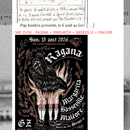
Pop funèbre présente, le 6 août au Grrr [ ... ]
SAM 15/08 : RAGANA + MARGARITA + BASSEVILLE + MALÉORE