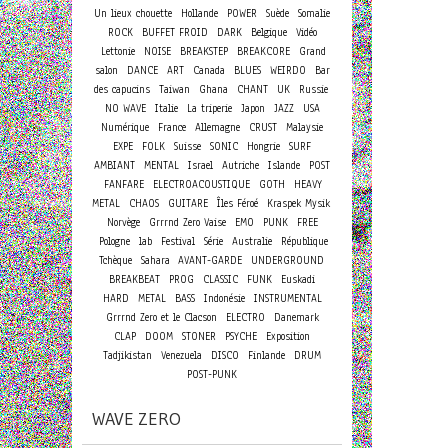
Un lieux chouette
Hollande
POWER
Suède
Somalie
ROCK
BUFFET FROID
DARK
Belgique
Vidéo
Lettonie
NOISE
BREAKSTEP
BREAKCORE
Grand
salon
DANCE
ART
Canada
BLUES
WEIRDO
Bar
des capucins
Taiwan
Ghana
CHANT
UK
Russie
NO WAVE
Italie
La triperie
Japon
JAZZ
USA
Numérique
France
Allemagne
CRUST
Malaysie
EXPE
FOLK
Suisse
SONIC
Hongrie
SURF
AMBIANT
MENTAL
Israel
Autriche
Islande
POST
FANFARE
ELECTROACOUSTIQUE
GOTH
HEAVY
METAL
CHAOS
GUITARE
Îles Féroé
Kraspek Mysik
Norvège
Grrrnd Zero Vaise
EMO
PUNK
FREE
Pologne
lab
Festival
Série
Australie
République
Tchèque
Sahara
AVANT-GARDE
UNDERGROUND
BREAKBEAT
PROG
CLASSIC
FUNK
Euskadi
HARD
METAL
BASS
Indonésie
INSTRUMENTAL
Grrrnd Zero et le Clacson
ELECTRO
Danemark
CLAP
DOOM
STONER
PSYCHE
Exposition
Tadjikistan
Venezuela
DISCO
Finlande
DRUM
POST-PUNK
WAVE ZERO