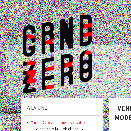
VEND
A LA UNE
MOD
Trrrans Zero a un truc à vous dire
Grrrnd Zero fait l’objet depuis