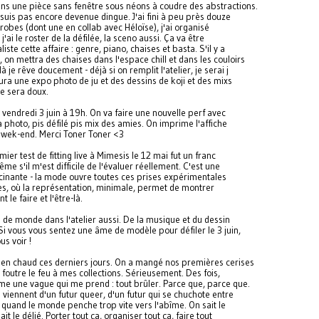
ns une pièce sans fenêtre sous néons à coudre des abstractions.
suis pas encore devenue dingue. J'ai fini à peu près douze
robes (dont une en collab avec Héloïse), j'ai organisé
t j'ai le roster de la défilée, la sceno aussi. Ça va être
liste cette affaire : genre, piano, chaises et basta. S'il y a
on mettra des chaises dans l'espace chill et dans les couloirs
à je rêve doucement - déjà si on remplit l'atelier, je serai j
y aura une expo photo de ju et des dessins de koji et des mixs
ce sera doux.
 vendredi 3 juin à 19h. On va faire une nouvelle perf avec
 la photo, pis défilé pis mix des amies. On imprime l'affiche
e wek-end. Merci Toner Toner <3
ier test de fitting live à Mimesis le 12 mai fut un franc
me s'il m'est difficile de l'évaluer réellement. C'est une
cinante - la mode ouvre toutes ces prises expérimentales
es, où la représentation, minimale, permet de montrer
 le faire et l'être-là.
de monde dans l'atelier aussi. De la musique et du dessin
Si vous vous sentez une âme de modèle pour défiler le 3 juin,
s voir !
ien chaud ces derniers jours. On a mangé nos premières cerises
illi foutre le feu à mes collections. Sérieusement. Des fois,
me une vague qui me prend : tout brûler. Parce que, parce que.
viennent d'un futur queer, d'un futur qui se chuchote entre
 quand le monde penche trop vite vers l'abîme. On sait le
ait le délié. Porter tout ça, organiser tout ça, faire tout