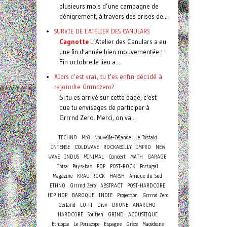
plusieurs mois d’une campagne de
dénigrement, à travers des prises de...
SURVIE DE L'ATELIER DES CANULARS
Cagnotte
L’Atelier des Canulars a eu
une fin d'année bien mouvementée : -
Fin octobre le lieu a...
Alors c'est vrai, tu t'es enfin décidé à
rejoindre Grrrndzero?
Si tu es arrivé sur cette page, c'est
que tu envisages de participer à
Grrrnd Zero. Merci, on va...
TECHNO
Mp3
Nouvelle-Zélande
Le Tostaki
INTENSE
COLDWAVE
ROCKABILLY
IMPRO
NEW
Concert
WAVE
INDUS
MINIMAL
MATH
GARAGE
Ibiza
Pays-bas
POP
POST-ROCK
Portugal
Magazine
KRAUTROCK
HARSH
Afrique du Sud
ETHNO
Grrrnd Zero
ABSTRACT
POST-HARDCORE
HIP HOP
BAROQUE
INDIE
Projection
Grrrnd Zero
Gerland
LO-FI
Divx
DRONE
ANARCHO
HARDCORE
Soutien
GRIND
ACOUSTIQUE
Ethiopie
Le Periscope
Espagne
Grèce
Macédoine