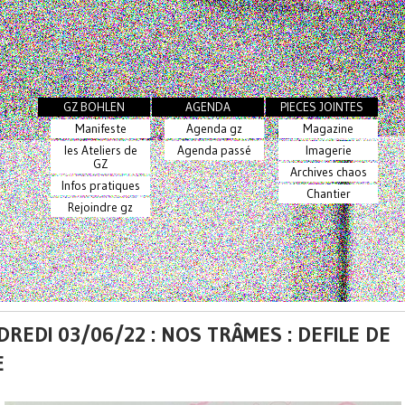
GZ BOHLEN
AGENDA
PIECES JOINTES
Manifeste
Agenda gz
Magazine
les Ateliers de
Agenda passé
Imagerie
GZ
Archives chaos
Infos pratiques
Chantier
Rejoindre gz
REDI 03/06/22 : NOS TRÂMES : DEFILE DE
E