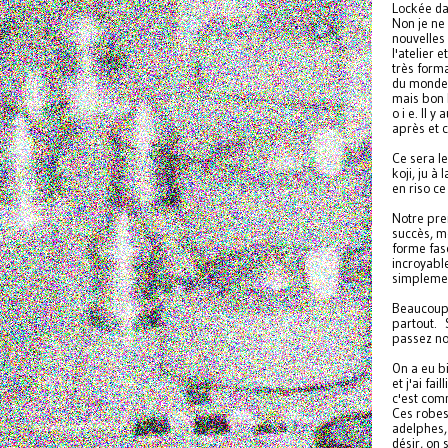
Lockée da
Non je ne 
nouvelles 
l'atelier e
très forma
du monde, 
mais bon l
o i e. Il 
après et 
Ce sera le
koji, ju à
en riso c
Notre prem
succès, mê
forme fas
incroyabl
simplement
Beaucoup 
partout. 
passez nou
On a eu b
et j'ai fa
c'est com
Ces robes 
adelphes,
désir, on s