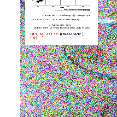
Pif
& The Gee Gees
(release party !)
C
a
l [ ... ]