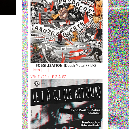
FOSSILIZATION
(Death Metal // BR)
http [ ... ]
VEN 11/09 : LE Z À GZ