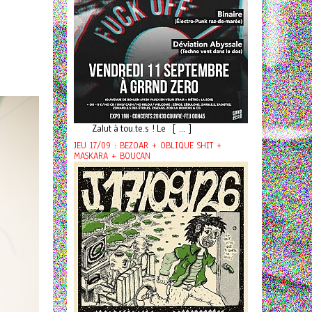
Zalut à tou.te.s ! Le [ ... ]
JEU 17/09 : BEZOAR + OBLIQUE SHIT +
MASKARA + BOUCAN