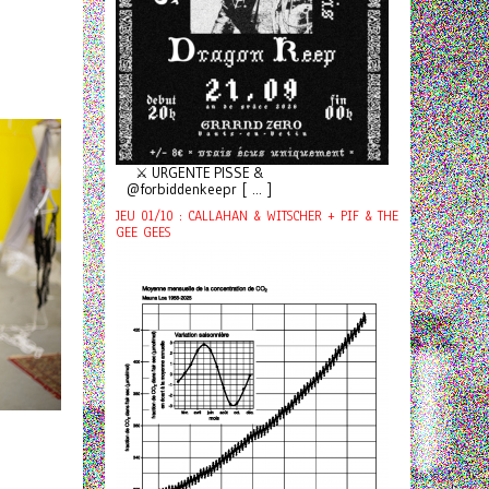
⚔️ URGENTE PISSE &
@forbiddenkeepr [ ... ]
JEU 01/10 : CALLAHAN & WITSCHER + PIF & THE
GEE GEES