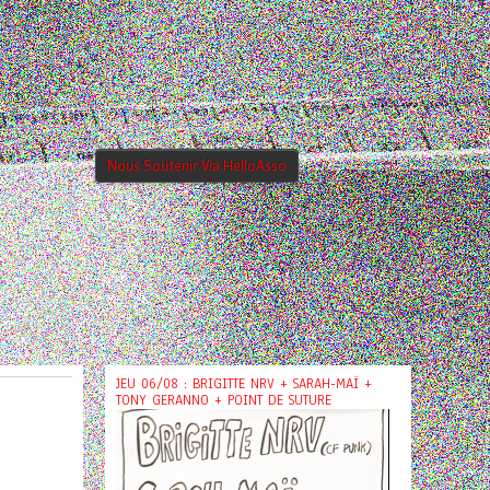
Nous Soutenir Via HelloAsso
JEU 06/08 : BRIGITTE NRV + SARAH-MAÏ +
TONY GERANNO + POINT DE SUTURE