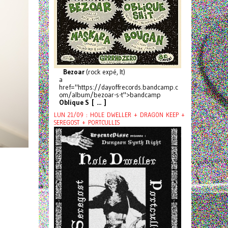
Bezoar
(rock expé, It)
a
href="https://dayoffrecords.bandcamp.c
om/album/bezoar-s-t">bandcamp
Oblique S [ ... ]
LUN 21/09 : HOLE DWELLER + DRAGON KEEP +
SEREGOST + PORTCULLIS