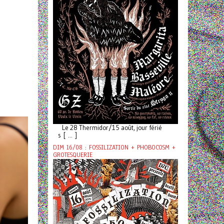
Le 28 Thermidor/15 août, jour férié
s [ ... ]
DIM 16/08 : FOSSILIZATION + PHOBOCOSM +
GROTESQUERIE