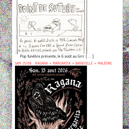
Pop funèbre présente, le 6 août au Grrr [ ... ]
SAM 15/08 : RAGANA + MARGARITA + BASSEVILLE + MALÉORE