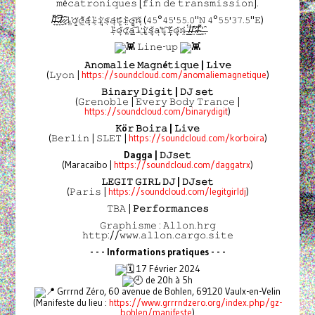
𝚖é𝚌𝚊𝚝𝚛𝚘𝚗𝚒𝚚𝚞𝚎𝚜 [𝚏𝚒𝚗 𝚍𝚎 𝚝𝚛𝚊𝚗𝚜𝚖𝚒𝚜𝚜𝚒𝚘𝚗].
/̵̖͌/̵̬͝:̷̝̿/̷̼̄ ̷͈̏𝚕̵͚̕𝚘̸̝̈𝚌̴͖͌𝚊̴̧͋𝚕̴͕̍𝚒̸̘̀𝚜̵̣̄𝚊̴͎̓𝚝̶̙͊𝚒̴̤̏𝚘̴̻͝𝚗̶̡̽ (𝟺𝟻°𝟺𝟻'𝟻𝟻.𝟶"𝙽 𝟺°𝟻𝟻'𝟹𝟽.𝟻"𝙴)
𝚕̴̣̓𝚘̷̦̋𝚌̸͚̄𝚊̵̳͠𝚕̵̢̛𝚒̸̫̀𝚜̵̞̽𝚊̵̜̕𝚝̵̟͠𝚒̴̙͋𝚘̶̞̋𝚗̶̯̉ ̶͇̈́/̵̬̈́/̶̦͊:̴̖̽/̴̰͌ ̶͍̓ ̶̩̑
𝙻𝚒𝚗𝚎-𝚞𝚙
𝙰𝚗𝚘𝚖𝚊𝚕𝚒𝚎 𝙼𝚊𝚐𝚗é𝚝𝚒𝚚𝚞𝚎 | 𝙻𝚒𝚟𝚎
(𝙻𝚢𝚘𝚗 |
https://soundcloud.com/anomaliemagnetique
)
𝙱𝚒𝚗𝚊𝚛𝚢 𝙳𝚒𝚐𝚒𝚝 | 𝙳𝙹 𝚜𝚎𝚝
(𝙶𝚛𝚎𝚗𝚘𝚋𝚕𝚎 | 𝙴𝚟𝚎𝚛𝚢 𝙱𝚘𝚍𝚢 𝚃𝚛𝚊𝚗𝚌𝚎 |
https://soundcloud.com/binarydigit
)
𝙺ö𝚛 𝙱𝚘𝚒𝚛𝚊 | 𝙻𝚒𝚟𝚎
(𝙱𝚎𝚛𝚕𝚒𝚗 | 𝚂𝙻𝙴𝚃 |
https://soundcloud.com/korboira
)
Dagga | 𝙳𝙹𝚜𝚎𝚝
(Maracaibo |
https://soundcloud.com/daggatrx
)
𝙻𝙴𝙶𝙸𝚃 𝙶𝙸𝚁𝙻 𝙳𝙹 | 𝙳𝙹𝚜𝚎𝚝
(𝙿𝚊𝚛𝚒𝚜 |
https://soundcloud.com/legitgirldj
)
𝚃𝙱𝙰 |
𝙿𝚎𝚛𝚏𝚘𝚛𝚖𝚊𝚗𝚌𝚎𝚜
𝙶𝚛𝚊𝚙𝚑𝚒𝚜𝚖𝚎 : 𝙰𝚕𝚕𝚘𝚗.𝚑𝚛𝚐
𝚑𝚝𝚝𝚙://𝚠𝚠𝚠.𝚊𝚕𝚕𝚘𝚗.𝚌𝚊𝚛𝚐𝚘.𝚜𝚒𝚝𝚎
- - - Informations pratiques - - -
17 Février 2024
de 20h à 5h
Grrrnd Zéro, 60 avenue de Bohlen, 69120 Vaulx-en-Velin
(Manifeste du lieu :
https://www.grrrndzero.org/index.php/gz-
bohlen/manifeste
)