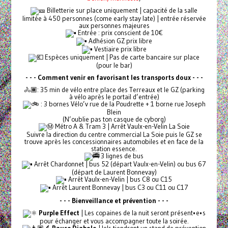
Billetterie sur place uniquement | capacité de la salle
limitée à 450 personnes (come early stay late) | entrée réservée
aux personnes majeures
Entrée : prix conscient de 10€
Adhésion GZ prix libre
Vestiaire prix libre
Espèces uniquement | Pas de carte bancaire sur place
(pour le bar)
- - - Comment venir en favorisant les transports doux - - -
🚴🏾‍: 35 min de vélo entre place des Terreaux et le GZ (parking
à vélo après le portail d’entrée)
: 3 bornes Vélo’v rue de la Poudrette + 1 borne rue Joseph
Blein
(N’oublie pas ton casque de cyborg)
Métro A & Tram 3 | Arrêt Vaulx-en-Velin La Soie
Suivre la direction du centre commercial La Soie puis le GZ se
trouve après les concessionnaires automobiles et en face de la
station essence.
3 lignes de bus
Arrêt Chardonnet | bus 52 (départ Vaulx-en-Velin) ou bus 67
(départ de Laurent Bonnevay)
Arrêt Vaulx-en-Velin | bus C8 ou C15
Arrêt Laurent Bonnevay | bus C3 ou C11 ou C17
- - - Bienveillance et prévention - - -
Purple Effect
| Les copaines de la nuit seront présent•e•s
pour échanger et vous accompagner toute la soirée.