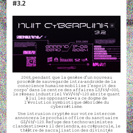
#3.2
𝟸𝟶𝟼𝟾, 𝚙𝚎𝚗𝚍𝚊𝚗𝚝 𝚚𝚞𝚎 𝚕𝚊 𝚐𝚎𝚗è𝚜𝚎 𝚍’𝚞𝚗 𝚗𝚘𝚞𝚟𝚎𝚊𝚞
𝚙𝚛𝚘𝚌é𝚍é 𝚍𝚎 𝚜𝚊𝚞𝚟𝚎𝚐𝚊𝚛𝚍𝚎 𝚒𝚗𝚝𝚛𝚊-𝚊𝚗𝚍𝚛𝚘ï𝚍𝚎 𝚍𝚎 𝚕𝚊
𝚌𝚘𝚗𝚜𝚌𝚒𝚎𝚗𝚌𝚎 𝚑𝚞𝚖𝚊𝚒𝚗𝚎 𝚖𝚘𝚋𝚒𝚕𝚒𝚜𝚎 𝚕’𝚎𝚜𝚙𝚛𝚒𝚝 𝚍𝚎𝚜
𝚌𝚘𝚛𝚙𝚘’ 𝚍𝚊𝚗𝚜 𝚕𝚎 𝚌𝚎𝚗𝚝𝚛𝚎 𝚍𝚎𝚜 𝚊𝚏𝚏𝚊𝚒𝚛𝚎𝚜 𝙻𝚈/𝟼𝟿/~𝟶𝟶𝟶,
𝚕𝚎 𝚛é𝚜𝚎𝚊𝚞 𝚒𝚗𝚍𝚞𝚜𝚝𝚛𝚒𝚎𝚕 𝚅𝚡𝚅/𝟼𝟿/~𝟷𝟸𝟶 𝚊𝚋𝚛𝚒𝚝𝚎 𝚚𝚞𝚊𝚗𝚝
à 𝚕𝚞𝚒 𝚕𝚎𝚜 𝚘𝚙𝚙𝚘𝚜𝚊𝚗𝚝•𝚎•𝚜 𝚊 𝚌𝚎 𝚍𝚘𝚐𝚖𝚎 𝚍𝚎
𝚕’é𝚟𝚘𝚕𝚞𝚝𝚒𝚘𝚗 𝚜𝚢𝚖𝚋𝚒𝚘𝚝𝚒𝚚𝚞𝚎 𝚍é𝚋𝚛𝚒𝚍é𝚎 𝚍𝚞
𝚌𝚢𝚋𝚎𝚛𝚗é𝚝𝚒𝚜𝚖𝚎.
𝚄𝚗𝚎 𝚒𝚗𝚝𝚛𝚞𝚜𝚒𝚘𝚗 𝚌𝚛𝚢𝚙𝚝é𝚎 𝚜𝚞𝚛 𝚟𝚘𝚝𝚛𝚎 𝚒𝚗𝚝𝚎𝚛𝚌𝚘𝚖
𝚊𝚗𝚗𝚘𝚗𝚌𝚎𝚛𝚊 𝚕𝚎 𝚙𝚛𝚘𝚌𝚑𝚊𝚒𝚗 𝚘𝚏𝚏𝚒𝚌𝚎 𝚍𝚞 𝚜𝚊𝚗𝚌𝚝𝚞𝚊𝚒𝚛𝚎
𝙶𝚉/𝟼𝟿/~𝟷𝟸𝟶. 𝚁𝚎𝚏𝚞𝚐𝚎 𝚍𝚎𝚜 𝚝𝚎𝚌𝚑𝚗𝚘-𝚊𝚗𝚒𝚖𝚒𝚜𝚝𝚎𝚜
𝚌𝚕𝚊𝚗𝚍𝚎𝚜𝚝𝚒𝚗•𝚎•𝚜 𝚒𝚕 𝚍𝚎𝚟𝚒𝚎𝚗𝚍𝚛𝚊, 𝚊𝚞 𝚌𝚛é𝚙𝚞𝚜𝚌𝚞𝚕𝚎, 𝚕𝚎
𝚝𝚑éâ𝚝𝚛𝚎 𝚍𝚎 𝚜𝚊𝚌𝚛𝚊𝚕𝚒𝚜𝚊𝚝𝚒𝚘𝚗 𝚍𝚎𝚜 𝚍𝚒𝚟𝚒𝚗𝚒𝚝é𝚜