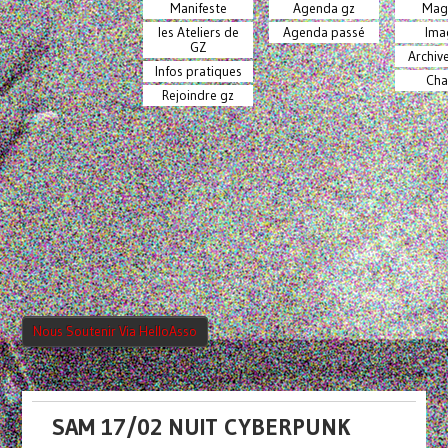
Manifeste
Agenda gz
Mag
les Ateliers de
Agenda passé
Ima
GZ
Archiv
Infos pratiques
Cha
Rejoindre gz
Nous Soutenir Via HelloAsso
SAM 17/02 NUIT CYBERPUNK