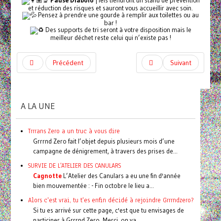
Pause Diabolo
| Iels tiendront un stand de prévention
et réduction des risques et sauront vous accueillir avec soin.
Pensez à prendre une gourde à remplir aux toilettes ou au
bar !
Des supports de tri seront à votre disposition mais le
meilleur déchet reste celui qui n’existe pas !
Précédent
Suivant
A LA UNE
Trrrans Zero a un truc à vous dire
Grrrnd Zero fait l’objet depuis plusieurs mois d’une
campagne de dénigrement, à travers des prises de...
SURVIE DE L'ATELIER DES CANULARS
Cagnotte
L’Atelier des Canulars a eu une fin d'année
bien mouvementée : - Fin octobre le lieu a...
Alors c'est vrai, tu t'es enfin décidé à rejoindre Grrrndzero?
Si tu es arrivé sur cette page, c'est que tu envisages de
participer à Grrrnd Zero. Merci, on va...