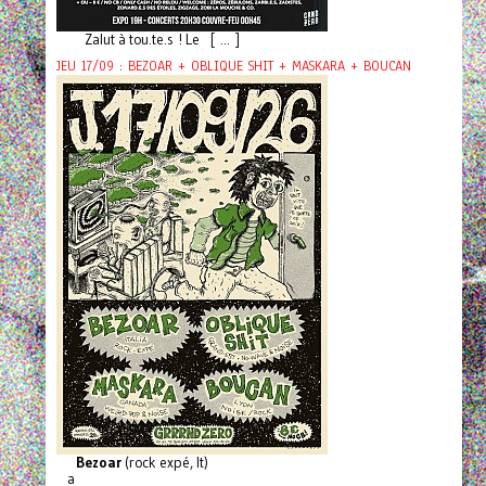
Zalut à tou.te.s ! Le [ ... ]
JEU 17/09 : BEZOAR + OBLIQUE SHIT + MASKARA + BOUCAN
Bezoar
(rock expé, It)
a