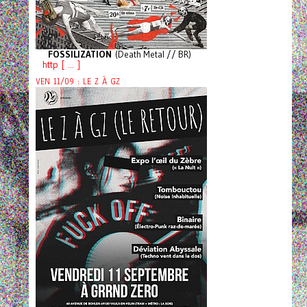
FOSSILIZATION
(Death Metal // BR)
http [ ... ]
VEN 11/09 : LE Z À GZ