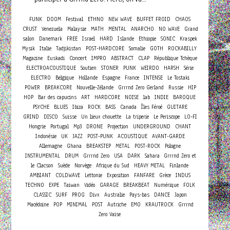
FUNK
DOOM
Festival
ETHNO
NEW WAVE
BUFFET FROID
CHAOS
CRUST
Venezuela
Malaysie
MATH
MENTAL
ANARCHO
NO WAVE
Grand
salon
Danemark
FREE
Israel
HARD
Islande
Ethiopie
SONIC
Kraspek
Mysik
Italie
Tadjikistan
POST-HARDCORE
Somalie
GOTH
ROCKABILLY
Concert
Magazine
Euskadi
IMPRO
ABSTRACT
CLAP
République Tchèque
ELECTROACOUSTIQUE
Soutien
STONER
PUNK
WEIRDO
HARSH
Série
ELECTRO
Belgique
Hollande
Espagne
France
INTENSE
Le Tostaki
POWER
BREAKCORE
Nouvelle-Zélande
Grrrnd Zero Gerland
Russie
HIP
HOP
Bar des capucins
ART
HARDCORE
NOISE
lab
INDIE
BAROQUE
PSYCHE
BLUES
Ibiza
ROCK
BASS
Canada
Îles Féroé
GUITARE
GRIND
DISCO
Suisse
Un lieux chouette
La triperie
Le Periscope
LO-FI
Hongrie
Portugal
Mp3
DRONE
Projection
UNDERGROUND
CHANT
Indonésie
UK
JAZZ
POST-PUNK
ACOUSTIQUE
AVANT-GARDE
Allemagne
Ghana
BREAKSTEP
METAL
POST-ROCK
Pologne
INSTRUMENTAL
DRUM
Grrrnd Zero
USA
DARK
Sahara
Grrrnd Zero et
le Clacson
Suède
Norvège
Afrique du Sud
HEAVY METAL
Finlande
AMBIANT
COLDWAVE
Lettonie
Exposition
FANFARE
Grèce
INDUS
TECHNO
EXPE
Taiwan
Vidéo
GARAGE
BREAKBEAT
Numérique
FOLK
CLASSIC
SURF
PROG
Divx
Australie
Pays-bas
DANCE
Japon
Macédoine
POP
MINIMAL
POST
Autriche
EMO
KRAUTROCK
Grrrnd
Zero Vaise