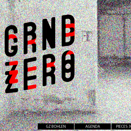
GZ BOHLEN
AGENDA
PIECES 