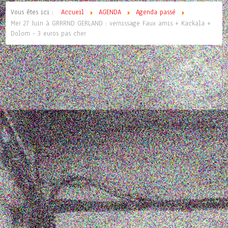
Vous êtes ici :
Accueil
AGENDA
Agenda passé
Mer 27 Juin à GRRRND GERLAND : vernissage Faux amis + Kackala +
Dolom - 3 euros pas cher