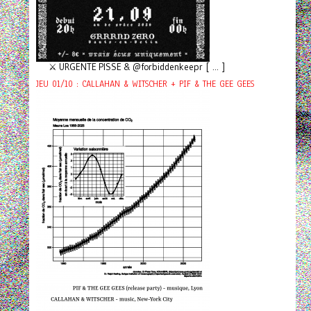
⚔️ URGENTE PISSE & @forbiddenkeepr [ ... ]
JEU 01/10 : CALLAHAN & WITSCHER + PIF & THE GEE GEES