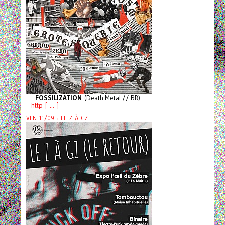
FOSSILIZATION
(Death Metal // BR)
http [ ... ]
VEN 11/09 : LE Z À GZ