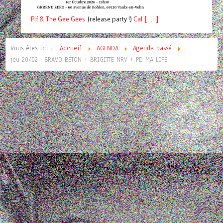
Pif
& The Gee Gees
(release party !)
C
a
l [ ... ]
Vous êtes ici :
Accueil
AGENDA
Agenda passé
jeu 20/02 : BRAVO BÉTON + BRIGITTE NRV + PD MA LIFE