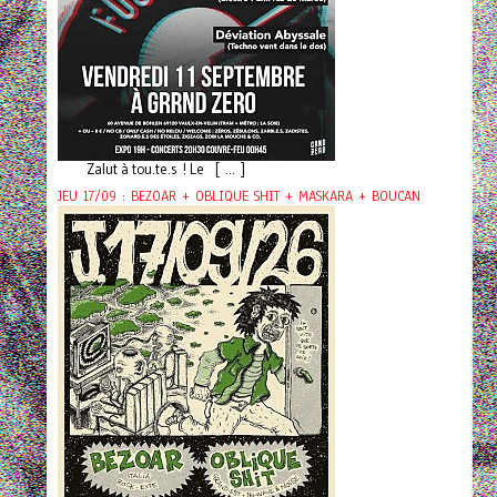
Zalut à tou.te.s ! Le [ ... ]
JEU 17/09 : BEZOAR + OBLIQUE SHIT + MASKARA + BOUCAN