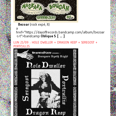
Bezoar
(rock expé, It)
a
href="https://dayoffrecords.bandcamp.com/album/bezoar
-s-t">bandcamp
Oblique S [ ... ]
LUN 21/09 : HOLE DWELLER + DRAGON KEEP + SEREGOST +
PORTCULLIS