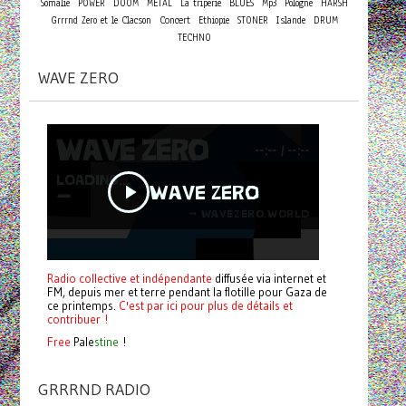
Somalie
POWER
DOOM
METAL
La triperie
BLUES
Mp3
Pologne
HARSH
Concert
Grrrnd Zero et le Clacson
Ethiopie
STONER
Islande
DRUM
TECHNO
WAVE ZERO
Radio collective et indépendante
diffusée via internet et
FM, depuis mer et terre pendant la flotille pour Gaza de
ce printemps.
C'est par ici pour plus de détails et
contribuer !
Free
Pale
stine
!
GRRRND RADIO