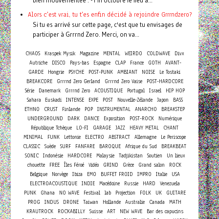
bien mouvementée : - Fin octobre le lieu a...
Alors c'est vrai, tu t'es enfin décidé à rejoindre Grrrndzero?
Si tu es arrivé sur cette page, c'est que tu envisages de
participer à Grrrnd Zero. Merci, on va...
CHAOS
Kraspek Mysik
Magazine
MENTAL
WEIRDO
COLDWAVE
Divx
Autriche
DISCO
Pays-bas
Espagne
CLAP
France
GOTH
AVANT-
GARDE
Hongrie
PSYCHE
POST-PUNK
AMBIANT
NOISE
Le Tostaki
BREAKCORE
Grrrnd Zero Gerland
Grrrnd Zero Vaise
POST-HARDCORE
Série
Danemark
Grrrnd Zero
ACOUSTIQUE
Portugal
Israel
HIP HOP
Sahara
Euskadi
INTENSE
EXPE
POST
Nouvelle-Zélande
Japon
BASS
ETHNO
CRUST
Finlande
POP
INSTRUMENTAL
ANARCHO
BREAKSTEP
UNDERGROUND
DARK
DANCE
Exposition
POST-ROCK
Numérique
République Tchèque
LO-FI
GARAGE
JAZZ
HEAVY METAL
CHANT
MINIMAL
FUNK
Lettonie
ELECTRO
ABSTRACT
Allemagne
Le Periscope
CLASSIC
Suède
SURF
FANFARE
BAROQUE
Afrique du Sud
BREAKBEAT
SONIC
Indonésie
HARDCORE
Malaysie
Tadjikistan
Soutien
Un lieux
chouette
FREE
Îles Féroé
Vidéo
GRIND
Grèce
Grand salon
ROCK
Belgique
Norvège
Ibiza
EMO
BUFFET FROID
IMPRO
Italie
USA
ELECTROACOUSTIQUE
INDIE
Macédoine
Russie
HARD
Venezuela
PUNK
Ghana
NO WAVE
Festival
lab
Projection
FOLK
UK
GUITARE
PROG
INDUS
DRONE
Taiwan
Hollande
Australie
Canada
MATH
KRAUTROCK
ROCKABILLY
Suisse
ART
NEW WAVE
Bar des capucins