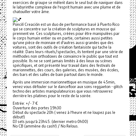
exercices de groupe se mêlent dans le seul but de naviguer dans
le labyrinthe complexe de l'esprit humain avec une plume et de
chatouiller votre âme.
Poncilí Creación est un duo de performance basé à Puerto Rico
qui se concentre sur la création de sculptures en mousse qui
prennent vie. Ces sculptures, créées pour être manipulées par
le corps humain entier ou en partie, certaines aussi petites
qu'une pièce de monnaie et d'autres aussi grandes que des
voitures, sont des outils de création fantaisiste qui tache la
réalité. Dans leurs rituels/spectacles, ils tentent par une série de
méthodes non orthodoxes de convaincre le public que tout est
possible. Ils ne se sont jamais limités à des lieux ou scènes
spécifiques, et ont présenté leur travail dans des festivals de
marionnettes, des cours, des galeries, des musées, des écoles,
des bars et des salles de bain partout dans le monde.
Après une immersion marionnettique en musique de 45min,
venez vous défouler sur le dancefloor aux sons reggaeton - glitch
techno des artistes manipulateurices que vous retrouverez
derrière les platines pour le reste de la soirée.
Entrée: +/- 7 €
Ouverture des portes 19h30
Début du spectacle 20h ( venez à l'heure et ne loupez pas le
début!)
DJ sets jusqu'à 23h45. (dernier metro 0h00)
No CB (ammène du cash!) / No Relous.