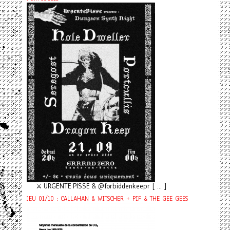
⚔️ URGENTE PISSE & @forbiddenkeepr [ ... ]
JEU 01/10 : CALLAHAN & WITSCHER + PIF & THE GEE GEES