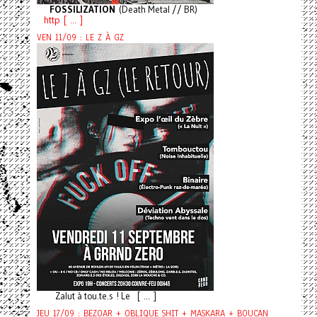
FOSSILIZATION
(Death Metal // BR)
http [ ... ]
VEN 11/09 : LE Z À GZ
Zalut à tou.te.s ! Le [ ... ]
JEU 17/09 : BEZOAR + OBLIQUE SHIT + MASKARA + BOUCAN