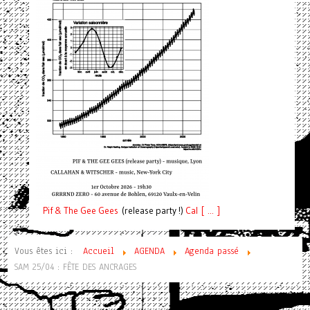
Pif
& The Gee Gees
(release party !)
C
a
l [ ... ]
Vous êtes ici :
Accueil
AGENDA
Agenda passé
SAM 25/04 : FÊTE DES ANCRAGES