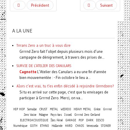
Précédent
Suivant
A LA UNE
Trrrans Zero a un truc à vous dire
Grrrnd Zero fait l’objet depuis plusieurs mois d’une
campagne de dénigrement, à travers des prises de...
SURVIE DE L'ATELIER DES CANULARS
Cagnotte
L’Atelier des Canulars a eu une fin d'année
bien mouvementée : - Fin octobre le lieu a...
Alors c'est vrai, tu t'es enfin décidé à rejoindre Grrrndzero?
Si tu es arrivé sur cette page, c'est que tu envisages de
participer à Grrrnd Zero. Merci, on va...
HIP HOP
Somalie
CRUST
METAL
WEIRDO
HEAVY METAL
Grèce
Grrrnd
Zero Vaise
Pologne
Pays-bas
Israel
Grrrnd Zero Gerland
ELECTROACOUSTIQUE
Îles Féroé
GARAGE
POP
DARK
DISCO
Numérique
GOTH
ETHNO
Hollande
HARD
CHAOS
Venezuela
STONER