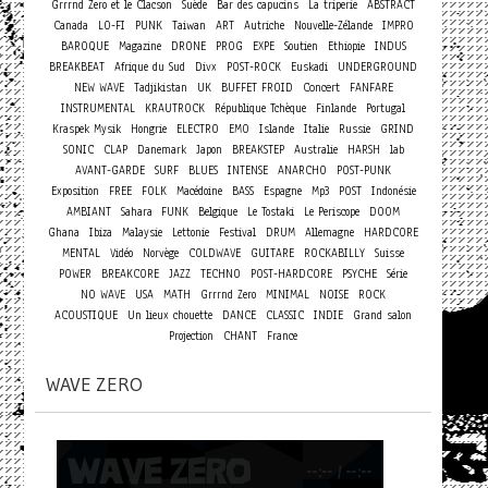
Grrrnd Zero et le Clacson
Suède
Bar des capucins
La triperie
ABSTRACT
Canada
LO-FI
PUNK
Taiwan
ART
Autriche
Nouvelle-Zélande
IMPRO
BAROQUE
Magazine
DRONE
PROG
EXPE
Soutien
Ethiopie
INDUS
BREAKBEAT
Afrique du Sud
Divx
POST-ROCK
Euskadi
UNDERGROUND
Concert
NEW WAVE
Tadjikistan
UK
BUFFET FROID
FANFARE
INSTRUMENTAL
KRAUTROCK
République Tchèque
Finlande
Portugal
Kraspek Mysik
Hongrie
ELECTRO
EMO
Islande
Italie
Russie
GRIND
SONIC
CLAP
Danemark
Japon
BREAKSTEP
Australie
HARSH
lab
AVANT-GARDE
SURF
BLUES
INTENSE
ANARCHO
POST-PUNK
Exposition
FREE
FOLK
Macédoine
BASS
Espagne
Mp3
POST
Indonésie
AMBIANT
Sahara
FUNK
Belgique
Le Tostaki
Le Periscope
DOOM
Ghana
Ibiza
Malaysie
Lettonie
Festival
DRUM
Allemagne
HARDCORE
MENTAL
Vidéo
Norvège
COLDWAVE
GUITARE
ROCKABILLY
Suisse
POWER
BREAKCORE
JAZZ
TECHNO
POST-HARDCORE
PSYCHE
Série
NO WAVE
USA
MATH
Grrrnd Zero
MINIMAL
NOISE
ROCK
ACOUSTIQUE
Un lieux chouette
DANCE
CLASSIC
INDIE
Grand salon
Projection
CHANT
France
WAVE ZERO