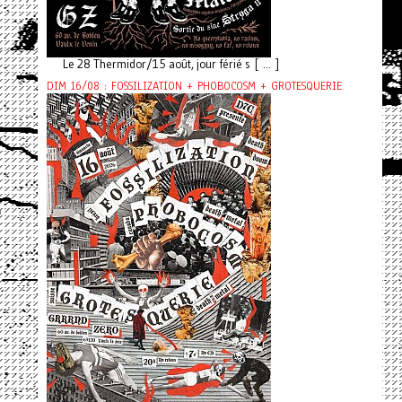
Le 28 Thermidor/15 août, jour férié s [ ... ]
DIM 16/08 : FOSSILIZATION + PHOBOCOSM + GROTESQUERIE