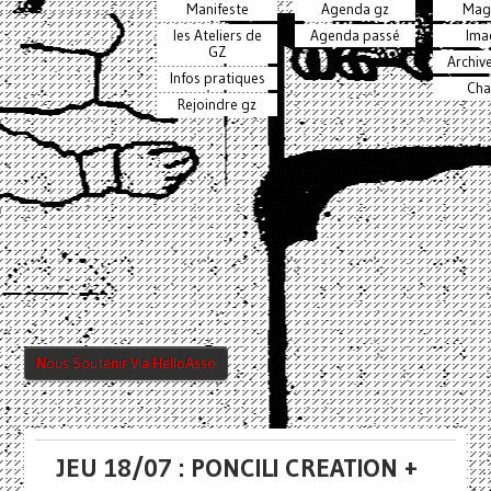
Manifeste
Agenda gz
Mag
les Ateliers de
Agenda passé
Ima
GZ
Archiv
Infos pratiques
Cha
Rejoindre gz
Nous Soutenir Via HelloAsso
JEU 18/07 : PONCILI CREATION +