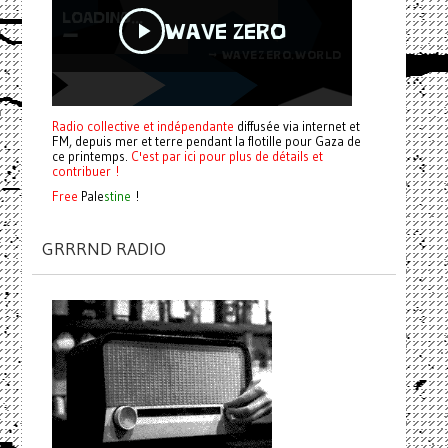
Radio collective et indépendante
diffusée via internet et
FM, depuis mer et terre pendant la flotille pour Gaza de
ce printemps.
C'est par ici pour plus de détails et
contribuer !
Free
Pale
stine
!
GRRRND RADIO