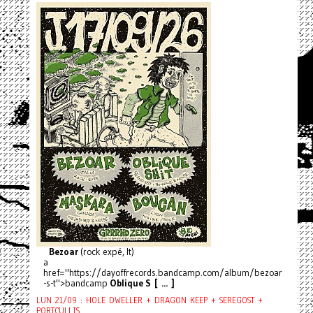
Bezoar
(rock expé, It)
a
href="https://dayoffrecords.bandcamp.com/album/bezoar
-s-t">bandcamp
Oblique S [ ... ]
LUN 21/09 : HOLE DWELLER + DRAGON KEEP + SEREGOST +
PORTCULLIS