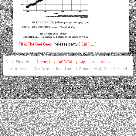
Pif
& The Gee Gees
(release party !)
C
a
l [ ... ]
Vous êtes ici :
Accueil
AGENDA
Agenda passé
jeu 10 février : Gay Beast + Jean Louis + Blondettes @ Grnd Gerland