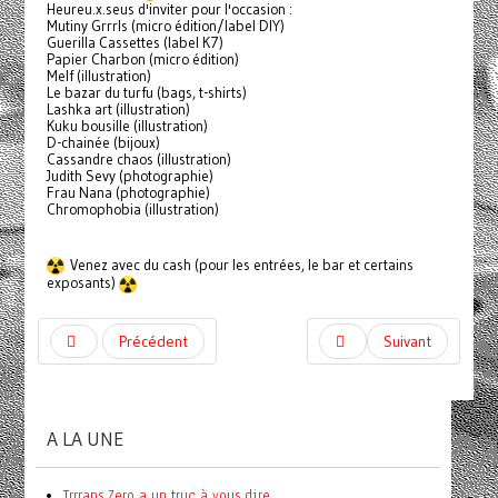
Heureu.x.seus d'inviter pour l'occasion :
Mutiny Grrrls (micro édition/label DIY)
Guerilla Cassettes (label K7)
Papier Charbon (micro édition)
Melf (illustration)
Le bazar du turfu (bags, t-shirts)
Lashka art (illustration)
Kuku bousille (illustration)
D-chainée (bijoux)
Cassandre chaos (illustration)
Judith Sevy (photographie)
Frau Nana (photographie)
Chromophobia (illustration)
Venez avec du cash (pour les entrées, le bar et certains
exposants)
Précédent
Suivant
A LA UNE
Trrrans Zero a un truc à vous dire