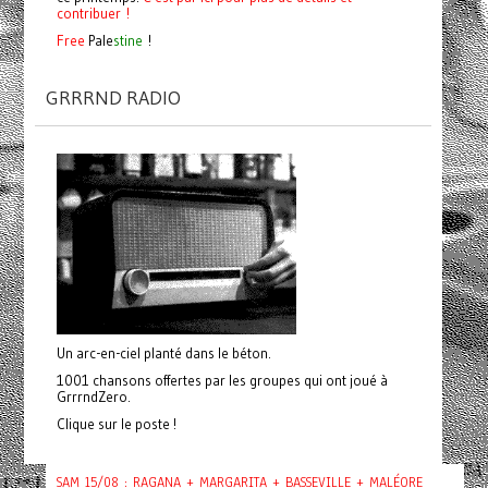
contribuer !
Free
Pale
stine
!
GRRRND RADIO
Un arc-en-ciel planté dans le béton.
1001 chansons offertes par les groupes qui ont joué à
GrrrndZero.
Clique sur le poste !
SAM 15/08 : RAGANA + MARGARITA + BASSEVILLE + MALÉORE