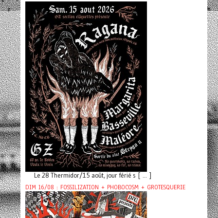
Le 28 Thermidor/15 août, jour férié s [ ... ]
DIM 16/08 : FOSSILIZATION + PHOBOCOSM + GROTESQUERIE