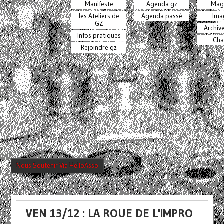
Manifeste
Agenda gz
Mag
les Ateliers de
Agenda passé
Ima
GZ
Archiv
Infos pratiques
Cha
Rejoindre gz
Nous Soutenir Via HelloAsso
VEN 13/12 : LA ROUE DE L'IMPRO