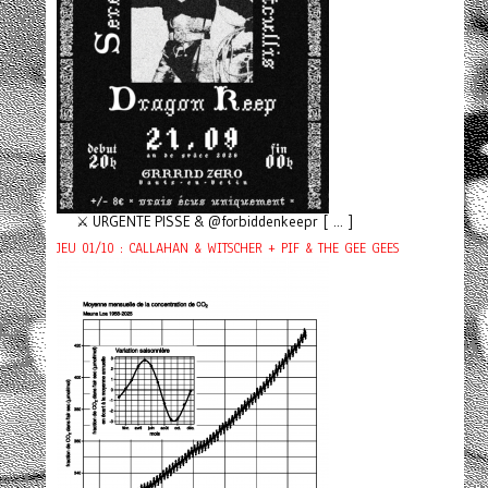
⚔️ URGENTE PISSE & @forbiddenkeepr [ ... ]
JEU 01/10 : CALLAHAN & WITSCHER + PIF & THE GEE GEES