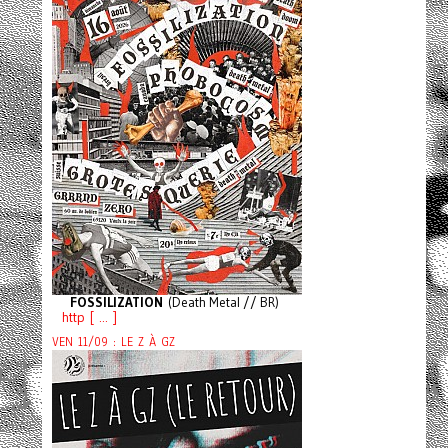
FOSSILIZATION
(Death Metal // BR)
http [ ... ]
VEN 11/09 : LE Z À GZ