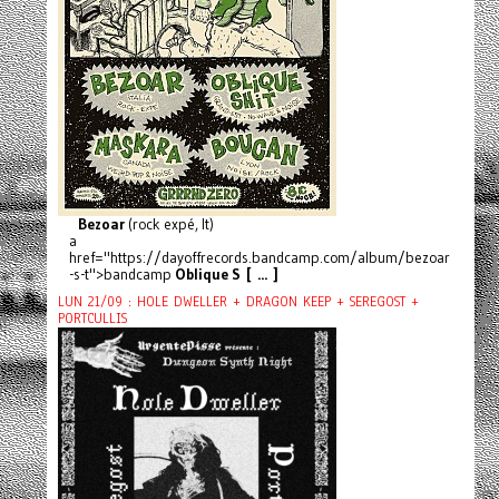
Bezoar
(rock expé, It)
a
href="https://dayoffrecords.bandcamp.com/album/bezoar
-s-t">bandcamp
Oblique S [ ... ]
LUN 21/09 : HOLE DWELLER + DRAGON KEEP + SEREGOST +
PORTCULLIS