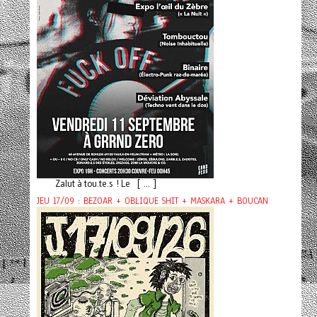
Zalut à tou.te.s ! Le [ ... ]
JEU 17/09 : BEZOAR + OBLIQUE SHIT + MASKARA + BOUCAN