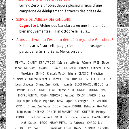
Grrrnd Zero fait l’objet depuis plusieurs mois d’une
campagne de dénigrement, à travers des prises de...
SURVIE DE L'ATELIER DES CANULARS
Cagnotte
L’Atelier des Canulars a eu une fin d'année
bien mouvementée : - Fin octobre le lieu a...
Alors c'est vrai, tu t'es enfin décidé à rejoindre Grrrndzero?
Si tu es arrivé sur cette page, c'est que tu envisages de
participer à Grrrnd Zero. Merci, on va...
MENTAL
CHANT
KRAUTROCK
Islande
Lettonie
Pologne
FREE
Italie
France
NO WAVE
ANARCHO
JAZZ
COLDWAVE
Canada
Autriche
POST
Macédoine
ETHNO
Kraspek Mysik
Sahara
CLASSIC
Projection
Numérique
Grrrnd Zero et le Clacson
Divx
HIP HOP
BUFFET FROID
Un
lieux chouette
Grrrnd Zero
Vidéo
Hollande
ELECTROACOUSTIQUE
Le
Tostaki
ROCK
POWER
CLAP
Suisse
SURF
UNDERGROUND
EMO
INSTRUMENTAL
POST-HARDCORE
Festival
CRUST
IMPRO
Grèce
République Tchèque
Pays-bas
BASS
Japon
Allemagne
UK
WEIRDO
PSYCHE
Grrrnd Zero Vaise
DOOM
Suède
DRONE
Belgique
GARAGE
Tadjikistan
INTENSE
DANCE
BREAKSTEP
ART
GUITARE
Portugal
TECHNO
Grrrnd Zero Gerland
MATH
La triperie
Somalie
AVANT-GARDE
Mp3
Soutien
PROG
HEAVY METAL
Le Periscope
CHAOS
lab
ROCKABILLY
BAROQUE
Danemark
LO-FI
HARSH
STONER
Nouvelle-