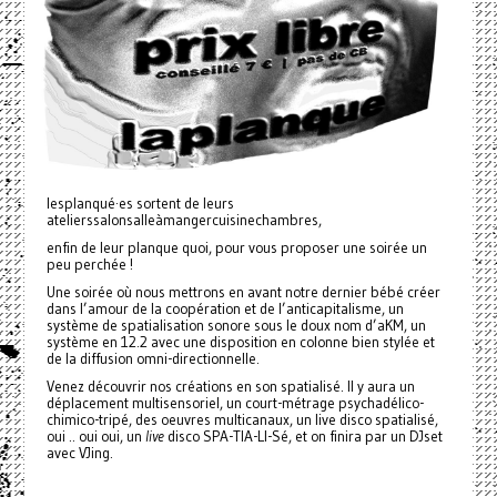
lesplanqué·es sortent de leurs
atelierssalonsalleàmangercuisinechambres,
enfin de leur planque quoi, pour vous proposer une soirée un
peu perchée !
Une soirée où nous mettrons en avant notre dernier bébé créer
dans l’amour de la coopération et de l’anticapitalisme, un
système de spatialisation sonore sous le doux nom d’aKM, un
système en 12.2 avec une disposition en colonne bien stylée et
de la diffusion omni-directionnelle.
Venez découvrir nos créations en son spatialisé. Il y aura un
déplacement multisensoriel, un court-métrage psychadélico-
chimico-tripé, des oeuvres multicanaux, un live disco spatialisé,
oui .. oui oui, un
live
disco SPA-TIA-LI-Sé, et on finira par un DJset
avec VJing.