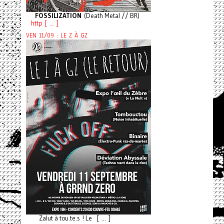
FOSSILIZATION
(Death Metal // BR)
http [ ... ]
VEN 11/09 : LE Z À GZ
Zalut à tou.te.s ! Le [ ... ]