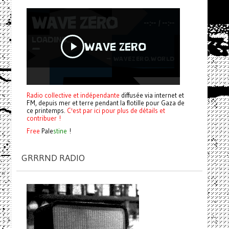
Radio collective et indépendante
diffusée via internet et
FM, depuis mer et terre pendant la flotille pour Gaza de
ce printemps.
C'est par ici pour plus de détails et
contribuer !
Free
Pale
stine
!
GRRRND RADIO