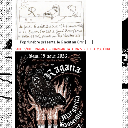
Pop funèbre présente, le 6 août au Grrr [ ... ]
SAM 15/08 : RAGANA + MARGARITA + BASSEVILLE + MALÉORE