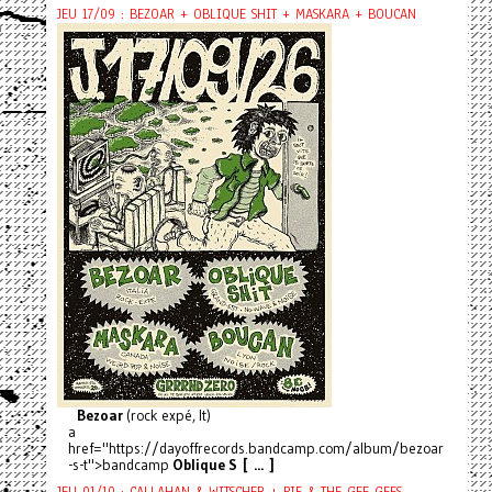
JEU 17/09 : BEZOAR + OBLIQUE SHIT + MASKARA + BOUCAN
Bezoar
(rock expé, It)
a
href="https://dayoffrecords.bandcamp.com/album/bezoar
-s-t">bandcamp
Oblique S [ ... ]
JEU 01/10 : CALLAHAN & WITSCHER + PIF & THE GEE GEES