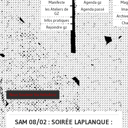
Manifeste
Agenda gz
Mag
les Ateliers de
Agenda passé
Ima
GZ
Archiv
Infos pratiques
Cha
Rejoindre gz
Nous Soutenir Via HelloAsso
SAM 08/02 : SOIRÉE LAPLANQUE :