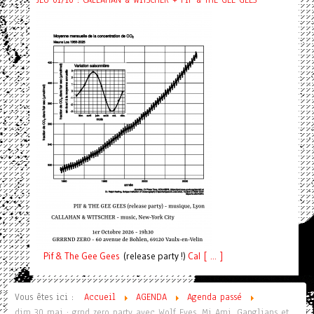
Pif
& The Gee Gees
(release party !)
C
a
l [ ... ]
Vous êtes ici :
Accueil
AGENDA
Agenda passé
dim 30 mai : grnd zero party avec Wolf Eyes, Mi Ami, Ganglians et