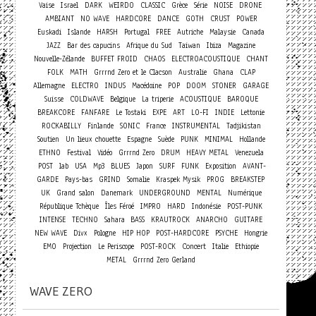
Vaise
Israel
DARK
WEIRDO
CLASSIC
Grèce
Série
NOISE
DRONE
AMBIANT
NO WAVE
HARDCORE
DANCE
GOTH
CRUST
POWER
Euskadi
Islande
HARSH
Portugal
FREE
Autriche
Malaysie
Canada
JAZZ
Bar des capucins
Afrique du Sud
Taiwan
Ibiza
Magazine
Nouvelle-Zélande
BUFFET FROID
CHAOS
ELECTROACOUSTIQUE
CHANT
FOLK
MATH
Grrrnd Zero et le Clacson
Australie
Ghana
CLAP
Allemagne
ELECTRO
INDUS
Macédoine
POP
DOOM
STONER
GARAGE
Suisse
COLDWAVE
Belgique
La triperie
ACOUSTIQUE
BAROQUE
BREAKCORE
FANFARE
Le Tostaki
EXPE
ART
LO-FI
INDIE
Lettonie
ROCKABILLY
Finlande
SONIC
France
INSTRUMENTAL
Tadjikistan
Soutien
Un lieux chouette
Espagne
Suède
PUNK
MINIMAL
Hollande
ETHNO
Festival
Vidéo
Grrrnd Zero
DRUM
HEAVY METAL
Venezuela
POST
lab
USA
Mp3
BLUES
Japon
SURF
FUNK
Exposition
AVANT-
GARDE
Pays-bas
GRIND
Somalie
Kraspek Mysik
PROG
BREAKSTEP
UK
Grand salon
Danemark
UNDERGROUND
MENTAL
Numérique
République Tchèque
Îles Féroé
IMPRO
HARD
Indonésie
POST-PUNK
INTENSE
TECHNO
Sahara
BASS
KRAUTROCK
ANARCHO
GUITARE
NEW WAVE
Divx
Pologne
HIP HOP
POST-HARDCORE
PSYCHE
Hongrie
Concert
EMO
Projection
Le Periscope
POST-ROCK
Italie
Ethiopie
METAL
Grrrnd Zero Gerland
WAVE ZERO