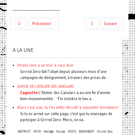
__________________________
Précédent
Suivant
A LA UNE
Trrrans Zero a un truc à vous dire
Grrrnd Zero fait l’objet depuis plusieurs mois d’une
campagne de dénigrement, à travers des prises de...
SURVIE DE L'ATELIER DES CANULARS
Cagnotte
L’Atelier des Canulars a eu une fin d'année
bien mouvementée : - Fin octobre le lieu a...
Alors c'est vrai, tu t'es enfin décidé à rejoindre Grrrndzero?
Si tu es arrivé sur cette page, c'est que tu envisages de
participer à Grrrnd Zero. Merci, on va...
ABSTRACT
ROCK
Norvège
Russie
DISCO
BREAKBEAT
Grrrnd Zero