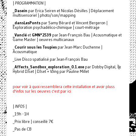
|
PROGRAMMATION
|
_Dasein
par Erica Seiren et Nicolas Désilles | Déplacement
multisensoriel | photo/son/mapping
_dansLesPonts
par Samy Bérard et Vincent Bergeron |
Exploration psychadélico-chimique | court-métrage
_Vanclé
et
GMN*2539
par Jean-François Bau | Acousmatique et
Game Master | oeuvres multicanaux
_
Courir sous les Toupies
par Jean-Marc Duchenne |
Acousmatique
_Live Disco spatialisé par Jean-François Bau
_
Affects_Sandbox_exploration_0.1.exe
par Dobby Digital, Îɭε
Hybrid DJset | DJset + VJing par Pauline Millet
pour voir à quoi ressemblera cette installation et avoir pluss
d'infos sur les oeuvres c'est par ici
|
INFOS
|
_19h - 1H
_Prix libre | conseillé 7€
_Pas de CB