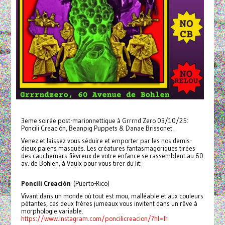
3eme soirée post-marionnettique à Grrrnd Zero 03/10/25:
Poncili Creación, Beanpig Puppets & Danae Brissonet.
Venez et laissez vous séduire et emporter par les nos demis-
dieux paiens masqués. Les créatures fantasmagoriques tirées
des cauchemars fièvreux de votre enfance se rassemblent au 60
av. de Bohlen, à Vaulx pour vous tirer du lit:
Poncili Creación
(Puerto-Rico)
Vivant dans un monde où tout est mou, malléable et aux couleurs
pétantes, ces deux frères jumeaux vous invitent dans un rêve à
morphologie variable.
https://www.instagram.com/poncilicreacion/?hl=fr