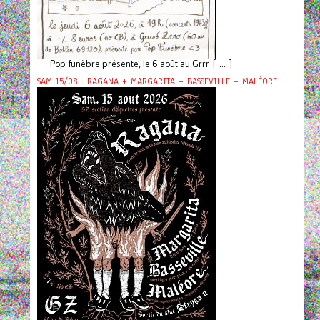
Pop funèbre présente, le 6 août au Grrr [ ... ]
SAM 15/08 : RAGANA + MARGARITA + BASSEVILLE + MALÉORE