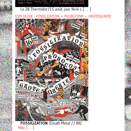
Le 28 Thermidor/15 août, jour férié s [ ... ]
DIM 16/08 : FOSSILIZATION + PHOBOCOSM + GROTESQUERIE
FOSSILIZATION
(Death Metal // BR)
http [ ... ]