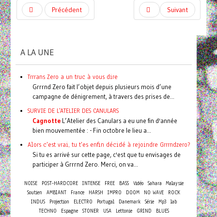
Précédent
Suivant
A LA UNE
Trrrans Zero a un truc à vous dire
Grrrnd Zero fait l’objet depuis plusieurs mois d’une
campagne de dénigrement, à travers des prises de...
SURVIE DE L'ATELIER DES CANULARS
Cagnotte
L’Atelier des Canulars a eu une fin d'année
bien mouvementée : - Fin octobre le lieu a...
Alors c'est vrai, tu t'es enfin décidé à rejoindre Grrrndzero?
Si tu es arrivé sur cette page, c'est que tu envisages de
participer à Grrrnd Zero. Merci, on va...
NOISE
POST-HARDCORE
INTENSE
FREE
BASS
Vidéo
Sahara
Malaysie
Soutien
AMBIANT
France
HARSH
IMPRO
DOOM
NO WAVE
ROCK
INDUS
Projection
ELECTRO
Portugal
Danemark
Série
Mp3
lab
TECHNO
Espagne
STONER
USA
Lettonie
GRIND
BLUES