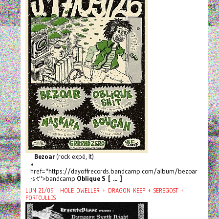
Bezoar
(rock expé, It)
a
href="https://dayoffrecords.bandcamp.com/album/bezoar
-s-t">bandcamp
Oblique S [ ... ]
LUN 21/09 : HOLE DWELLER + DRAGON KEEP + SEREGOST +
PORTCULLIS