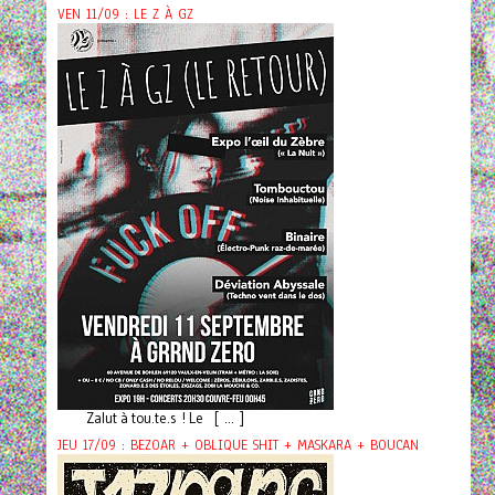
VEN 11/09 : LE Z À GZ
Zalut à tou.te.s ! Le [ ... ]
JEU 17/09 : BEZOAR + OBLIQUE SHIT + MASKARA + BOUCAN