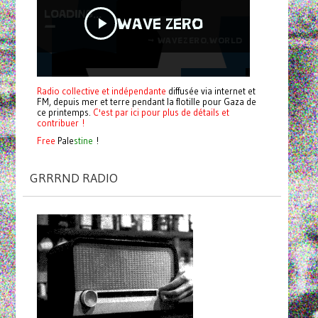
Radio collective et indépendante
diffusée via internet et
FM, depuis mer et terre pendant la flotille pour Gaza de
ce printemps.
C'est par ici pour plus de détails et
contribuer !
Free
Pale
stine
!
GRRRND RADIO