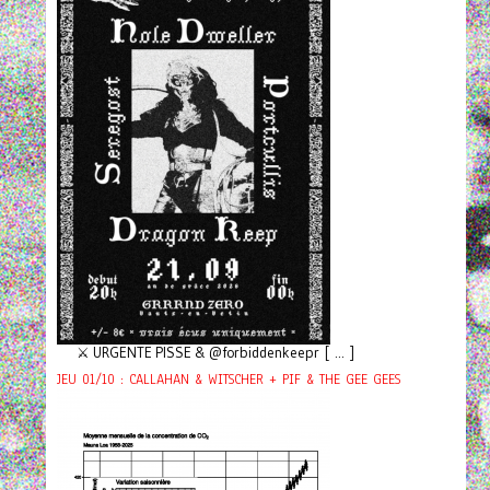
⚔️ URGENTE PISSE & @forbiddenkeepr [ ... ]
JEU 01/10 : CALLAHAN & WITSCHER + PIF & THE GEE GEES