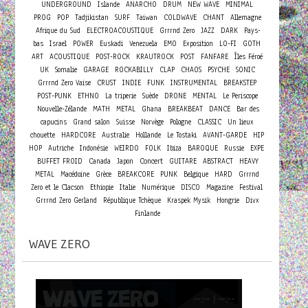
UNDERGROUND
Islande
ANARCHO
DRUM
NEW WAVE
MINIMAL
PROG
POP
Tadjikistan
SURF
Taiwan
COLDWAVE
CHANT
Allemagne
Afrique du Sud
ELECTROACOUSTIQUE
Grrrnd Zero
JAZZ
DARK
Pays-
bas
Israel
POWER
Euskadi
Venezuela
EMO
Exposition
LO-FI
GOTH
ART
ACOUSTIQUE
POST-ROCK
KRAUTROCK
POST
FANFARE
Îles Féroé
UK
Somalie
GARAGE
ROCKABILLY
CLAP
CHAOS
PSYCHE
SONIC
Grrrnd Zero Vaise
CRUST
INDIE
FUNK
INSTRUMENTAL
BREAKSTEP
POST-PUNK
ETHNO
La triperie
Suède
DRONE
MENTAL
Le Periscope
Nouvelle-Zélande
MATH
METAL
Ghana
BREAKBEAT
DANCE
Bar des
capucins
Grand salon
Suisse
Norvège
Pologne
CLASSIC
Un lieux
chouette
HARDCORE
Australie
Hollande
Le Tostaki
AVANT-GARDE
HIP
HOP
Autriche
Indonésie
WEIRDO
FOLK
Ibiza
BAROQUE
Russie
EXPE
Concert
BUFFET FROID
Canada
Japon
GUITARE
ABSTRACT
HEAVY
METAL
Macédoine
Grèce
BREAKCORE
PUNK
Belgique
HARD
Grrrnd
Zero et le Clacson
Ethiopie
Italie
Numérique
DISCO
Magazine
Festival
Grrrnd Zero Gerland
République Tchèque
Kraspek Mysik
Hongrie
Divx
Finlande
WAVE ZERO