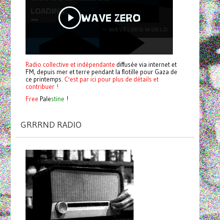
Radio collective et indépendante
diffusée via internet et
FM, depuis mer et terre pendant la flotille pour Gaza de
ce printemps.
C'est par ici pour plus de détails et
contribuer !
Free
Pale
stine
!
GRRRND RADIO