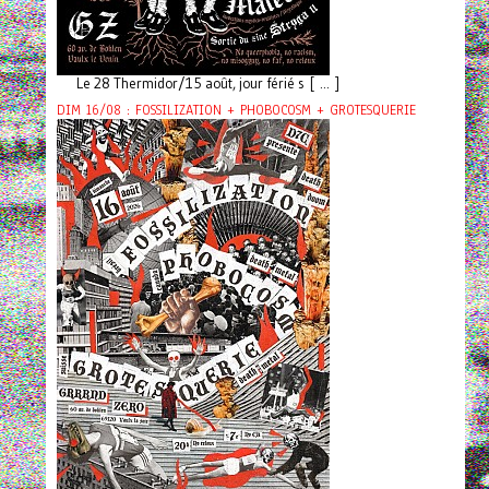
Le 28 Thermidor/15 août, jour férié s [ ... ]
DIM 16/08 : FOSSILIZATION + PHOBOCOSM + GROTESQUERIE