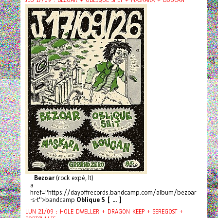
JEU 17/09 : BEZOAR + OBLIQUE SHIT + MASKARA + BOUCAN
Bezoar
(rock expé, It)
a
href="https://dayoffrecords.bandcamp.com/album/bezoar
-s-t">bandcamp
Oblique S [ ... ]
LUN 21/09 : HOLE DWELLER + DRAGON KEEP + SEREGOST +