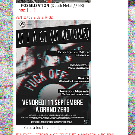
FOSSILIZATION
(Death Metal // BR)
http [ ... ]
VEN 11/09 : LE Z À GZ
Zalut à tou.te.s ! Le [ ... ]