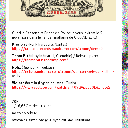
Guerilla Cassette et Princesse Poubelle vous invitent le 5
novembre dans le hangar malfamé de GRRRND ZERO
Precipice
(Punk hardcore, Nantes)
https://urticariarecords.bandcamp.com/album/demo-3
Thom B
. (dubby Industrial, Grenoble) / Release party !
https://thombret.bandcamp.com/
Nohz
(Raw punk, Toulouse)
https://nohz.bandcamp.com/album/slumber-between-rotten-
walls
Violett Vermin
(Hyper Industrial, Tunis)
https://www.youtube.com/watch?v=40VQAppgu0E&t=662s
20H
+/- 6,66€ et des croutes
no cb no reloux
affiche de zinzin par @le_syndicat_des_initiatives