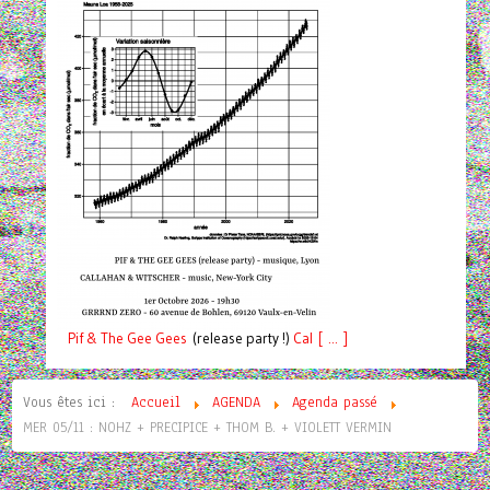
Pif
& The Gee Gees
(release party !)
C
a
l [ ... ]
Vous êtes ici :
Accueil
AGENDA
Agenda passé
MER 05/11 : NOHZ + PRECIPICE + THOM B. + VIOLETT VERMIN