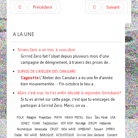
Précédent
Suivant
A LA UNE
Trrrans Zero a un truc à vous dire
Grrrnd Zero fait l’objet depuis plusieurs mois d’une
campagne de dénigrement, à travers des prises de...
SURVIE DE L'ATELIER DES CANULARS
Cagnotte
L’Atelier des Canulars a eu une fin d'année
bien mouvementée : - Fin octobre le lieu a...
Alors c'est vrai, tu t'es enfin décidé à rejoindre Grrrndzero?
Si tu es arrivé sur cette page, c'est que tu envisages de
participer à Grrrnd Zero. Merci, on va...
FOLK
Pologne
Projection
MATH
HEAVY METAL
Divx
Îles Féroé
USA
SONIC
FUNK
Tadjikistan
HIP HOP
Norvège
DRUM
Hollande
Numérique
Venezuela
CRUST
NEW WAVE
AMBIANT
Taiwan
IMPRO
Concert
Italie
NO WAVE
BAROQUE
ACOUSTIQUE
Grrrnd Zero Gerland