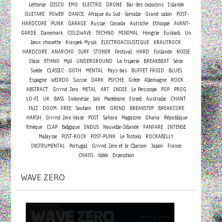
Lettonie
DISCO
EMO
ELECTRO
DRONE
Bar des capucins
Islande
GUITARE
POWER
DANCE
Afrique du Sud
Somalie
Grand salon
POST-
HARDCORE
PUNK
GARAGE
Russie
Canada
Autriche
Ethiopie
AVANT-
GARDE
Danemark
COLDWAVE
TECHNO
MINIMAL
Hongrie
Euskadi
Un
lieux chouette
Kraspek Mysik
ELECTROACOUSTIQUE
KRAUTROCK
HARDCORE
ANARCHO
SURF
STONER
Festival
HARD
Finlande
NOISE
Ibiza
ETHNO
Mp3
UNDERGROUND
La triperie
BREAKBEAT
Série
Suède
CLASSIC
GOTH
MENTAL
Pays-bas
BUFFET FROID
BLUES
Espagne
WEIRDO
Suisse
DARK
PSYCHE
Grèce
Allemagne
ROCK
ABSTRACT
Grrrnd Zero
METAL
ART
INDIE
Le Periscope
POP
PROG
LO-FI
UK
BASS
Indonésie
lab
Macédoine
Israel
Australie
CHANT
JAZZ
DOOM
FREE
Soutien
EXPE
GRIND
BREAKSTEP
BREAKCORE
HARSH
Grrrnd Zero Vaise
POST
Sahara
Magazine
Ghana
République
Tchèque
CLAP
Belgique
INDUS
Nouvelle-Zélande
FANFARE
INTENSE
Malaysie
POST-ROCK
POST-PUNK
Le Tostaki
ROCKABILLY
INSTRUMENTAL
Portugal
Grrrnd Zero et le Clacson
Japon
France
CHAOS
Vidéo
Exposition
WAVE ZERO