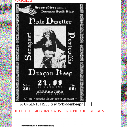
PORTCULLIS
⚔️ URGENTE PISSE & @forbiddenkeepr [ ... ]
JEU 01/10 : CALLAHAN & WITSCHER + PIF & THE GEE GEES