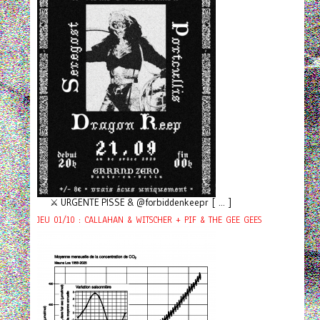
⚔️ URGENTE PISSE & @forbiddenkeepr [ ... ]
JEU 01/10 : CALLAHAN & WITSCHER + PIF & THE GEE GEES