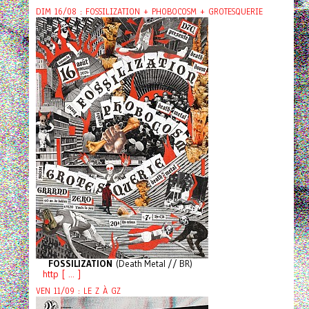
DIM 16/08 : FOSSILIZATION + PHOBOCOSM + GROTESQUERIE
FOSSILIZATION
(Death Metal // BR)
http [ ... ]
VEN 11/09 : LE Z À GZ