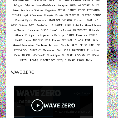
AVANT-GARDE
Grand salon
Suède
USA
BUFFET FROID
MATH
CHANT
Pologne
Belgique
Nouvelle-Zélande
Malaysie
POST-HARDCORE
BLUES
Grèce
République Tchèque
Magazine
METAL
DANCE
ROCK
POST-PUNK
STONER
Mp3
Allemagne
Hongrie
Russie
BREAKCORE
CLASSIC
SONIC
Kraspek Mysik
Danemark
ABSTRACT
WEIRDO
Euskadi
LO-FI
NO
WAVE
Suisse
BASS
Australie
UK
NOISE
SURF
Autriche
Grrrnd Zero et
le Clacson
Indonésie
DISCO
Israel
Le Tostaki
BREAKBEAT
Hollande
Ghana
Ethiopie
La triperie
Le Periscope
DRUM
Projection
ETHNO
HARD
Japon
INTENSE
POP
France
MINIMAL
CHAOS
EXPE
Série
Grrrnd Zero Vaise
Îles Féroé
Portugal
Canada
FREE
CRUST
HIP HOP
POST-ROCK
AMBIANT
Macédoine
Divx
CLAP
BREAKSTEP
Exposition
Vidéo
HARSH
NEW WAVE
Numérique
GUITARE
ROCKABILLY
HEAVY
METAL
POWER
ELECTROACOUSTIQUE
DARK
PROG
Italie
WAVE ZERO