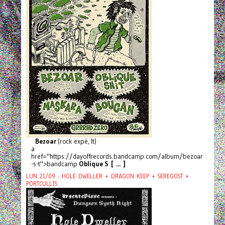
Bezoar
(rock expé, It)
a
href="https://dayoffrecords.bandcamp.com/album/bezoar
-s-t">bandcamp
Oblique S [ ... ]
LUN 21/09 : HOLE DWELLER + DRAGON KEEP + SEREGOST +
PORTCULLIS