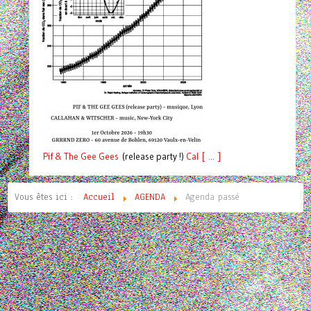
Pif
& The Gee Gees
(release party !)
C
a
l [ ... ]
Vous êtes ici :
Accueil
AGENDA
Agenda passé