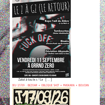
Zalut à tou.te.s ! Le [ ... ]
JEU 17/09 : BEZOAR + OBLIQUE SHIT + MASKARA + BOUCAN