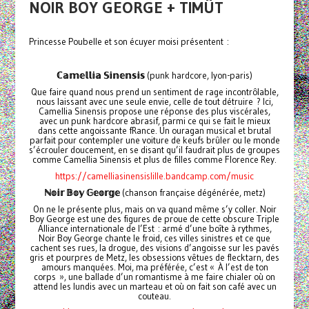
NOIR BOY GEORGE + TIMÜT
Princesse Poubelle et son écuyer moisi présentent :
ℂ𝕒𝕞𝕖𝕝𝕝𝕚𝕒
𝕊𝕚𝕟𝕖𝕟𝕤𝕚𝕤
(punk hardcore, lyon-paris)
Que faire quand nous prend un sentiment de rage incontrôlable,
nous laissant avec une seule envie, celle de tout détruire ? Ici,
Camellia Sinensis propose une réponse des plus viscérales,
avec un punk hardcore abrasif, parmi ce qui se fait le mieux
dans cette angoissante fRance. Un ouragan musical et brutal
parfait pour contempler une voiture de keufs brûler ou le monde
s’écrouler doucement, en se disant qu’il faudrait plus de groupes
comme Camellia Sinensis et plus de filles comme Florence Rey.
https://camelliasinensislille.bandcamp.com/music
ℕ𝕠𝕚𝕣
𝔹𝕠𝕪
𝔾𝕖𝕠𝕣𝕘𝕖
(chanson française dégénérée, metz)
On ne le présente plus, mais on va quand même s’y coller. Noir
Boy George est une des figures de proue de cette obscure Triple
Alliance internationale de l’Est : armé d’une boîte à rythmes,
Noir Boy George chante le froid, ces villes sinistres et ce que
cachent ses rues, la drogue, des visions d’angoisse sur les pavés
gris et pourpres de Metz, les obsessions vêtues de flecktarn, des
amours manquées. Moi, ma préférée, c’est « À l’est de ton
corps », une ballade d’un romantisme à me faire chialer où on
attend les lundis avec un marteau et où on fait son café avec un
couteau.