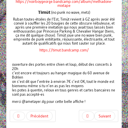
https://noirboygeorge.bandcamp.com/album/methadone-
mixtape
𝕋𝕚𝕞
ü
𝕥
(no punk no wave, metz)
Ruban toutes-étoiles de l’Est, Timüt revient à GZ après avoir été
convié à souffler les 20 bougies de cette obscure nébuleuse, et
après une première invitation qui nous avait tous laissés bien
enthousiastes par Princesse Parking & Chevalier Hangar (tiens,
ça me dit quelque chose). Timüt joue une no wave bien punk,
empreinte de punk entêtante, réjouissante, électrisante, et tout
autant de qualificatifs qui nous font sauter sur place.
https://timut.bandcamp.com/
ouverture des portes entre chien et loup, début des concerts à
20h
c’est encore et toujours au hangar magique du 60 avenue de
Bohlen
on s’est dit que l’entrée à environ 7€ c’est OK, tout le monde est
bienvenu même si tu n’en as pas les moyens
les potes à quentin, reloux en tous genres et cartes bancaires ne
sont pas accepté-es
merci @ametayer.dg pour cette belle affiche !
Précédent
Suivant