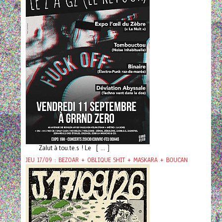
Zalut à tou.te.s ! Le [ ... ]
JEU 17/09 : BEZOAR + OBLIQUE SHIT + MASKARA + BOUCAN