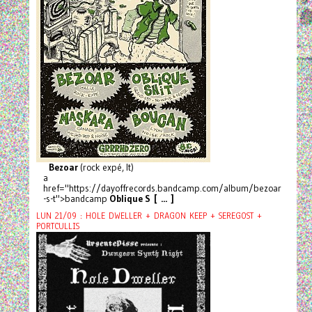
Bezoar
(rock expé, It)
a
href="https://dayoffrecords.bandcamp.com/album/bezoar
-s-t">bandcamp
Oblique S [ ... ]
LUN 21/09 : HOLE DWELLER + DRAGON KEEP + SEREGOST +
PORTCULLIS