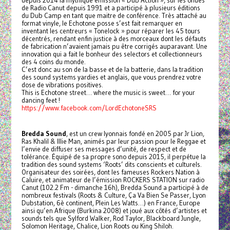
depuis 2014 la mythique émission « Dub Action », sur les ondes
de Radio Canut depuis 1991 et a participé à plusieurs éditions
du Dub Camp en tant que maitre de conférence. Très attaché au
format vinyle, le Echotone posse s’est fait remarquer en
inventant les centreurs « Tonelock » pour réparer les 45 tours
décentrés, rendant enfin justice à des morceaux dont les défauts
de fabrication n’avaient jamais pu être corrigés auparavant. Une
innovation qui a fait le bonheur des selectors et collectionneurs
des 4 coins du monde.
C’est donc au son de la basse et de la batterie, dans la tradition
des sound systems yardies et anglais, que vous prendrez votre
dose de vibrations positives.
This is Echotone street… where the music is sweet… for your
dancing feet !
https://www.facebook.com/LordEchotoneSRS
Bredda Sound
, est un crew lyonnais fondé en 2005 par Jr Lion,
Ras Khalil & Illie Man, animés par leur passion pour le Reggae et
l’envie de diffuser ses messages d’unité, de respect et de
tolérance. Équipé de sa propre sono depuis 2015, il perpétue la
tradition des sound systems ‘Roots’ dits conscients et culturels.
Organisateur des soirées, dont les fameuses Rockers Nation à
Caluire, et animateur de l’émission ROCKERS STATION sur radio
Canut (102.2 Fm - dimanche 16h), Bredda Sound a participé à de
nombreux festivals (Roots & Culture, Ça Va Bien Se Passer, Lyon
Dubstation, 6è continent, Plein Les Watts…) en France, Europe
ainsi qu’en Afrique (Burkina 2008) et joué aux côtés d’artistes et
sounds tels que Sylford Walker, Rod Taylor, Blackboard Jungle,
Solomon Heritage, Chalice, Lion Roots ou King Shiloh.