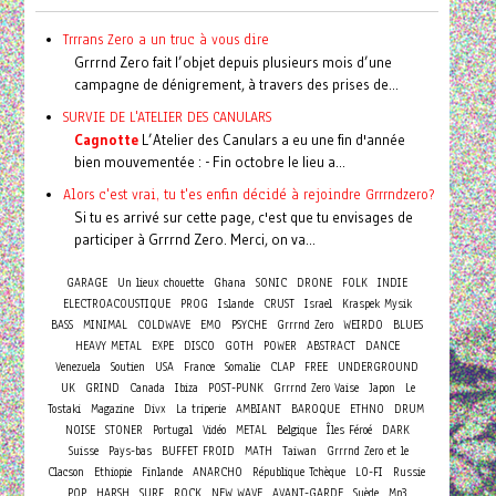
Trrrans Zero a un truc à vous dire
Grrrnd Zero fait l’objet depuis plusieurs mois d’une
campagne de dénigrement, à travers des prises de...
SURVIE DE L'ATELIER DES CANULARS
Cagnotte
L’Atelier des Canulars a eu une fin d'année
bien mouvementée : - Fin octobre le lieu a...
Alors c'est vrai, tu t'es enfin décidé à rejoindre Grrrndzero?
Si tu es arrivé sur cette page, c'est que tu envisages de
participer à Grrrnd Zero. Merci, on va...
GARAGE
Un lieux chouette
Ghana
SONIC
DRONE
FOLK
INDIE
ELECTROACOUSTIQUE
PROG
Islande
CRUST
Israel
Kraspek Mysik
BASS
MINIMAL
COLDWAVE
EMO
PSYCHE
Grrrnd Zero
WEIRDO
BLUES
HEAVY METAL
EXPE
DISCO
GOTH
POWER
ABSTRACT
DANCE
Venezuela
Soutien
USA
France
Somalie
CLAP
FREE
UNDERGROUND
UK
GRIND
Canada
Ibiza
POST-PUNK
Grrrnd Zero Vaise
Japon
Le
Tostaki
Magazine
Divx
La triperie
AMBIANT
BAROQUE
ETHNO
DRUM
NOISE
STONER
Portugal
Vidéo
METAL
Belgique
Îles Féroé
DARK
Suisse
Pays-bas
BUFFET FROID
MATH
Taiwan
Grrrnd Zero et le
Clacson
Ethiopie
Finlande
ANARCHO
République Tchèque
LO-FI
Russie
POP
HARSH
SURF
ROCK
NEW WAVE
AVANT-GARDE
Suède
Mp3