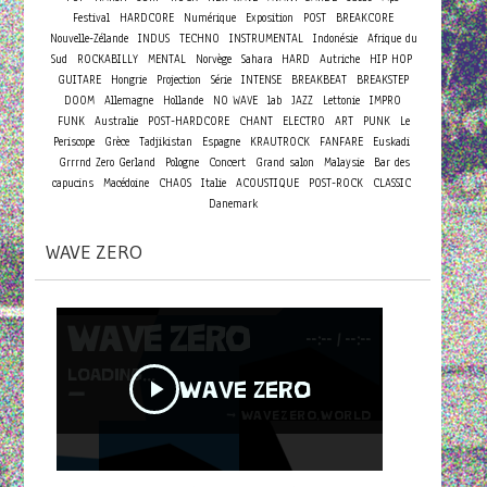
Festival
HARDCORE
Numérique
Exposition
POST
BREAKCORE
Nouvelle-Zélande
INDUS
TECHNO
INSTRUMENTAL
Indonésie
Afrique du
Sud
ROCKABILLY
MENTAL
Norvège
Sahara
HARD
Autriche
HIP HOP
GUITARE
Hongrie
Projection
Série
INTENSE
BREAKBEAT
BREAKSTEP
DOOM
Allemagne
Hollande
NO WAVE
lab
JAZZ
Lettonie
IMPRO
FUNK
Australie
POST-HARDCORE
CHANT
ELECTRO
ART
PUNK
Le
Periscope
Grèce
Tadjikistan
Espagne
KRAUTROCK
FANFARE
Euskadi
Concert
Grrrnd Zero Gerland
Pologne
Grand salon
Malaysie
Bar des
capucins
Macédoine
CHAOS
Italie
ACOUSTIQUE
POST-ROCK
CLASSIC
Danemark
WAVE ZERO