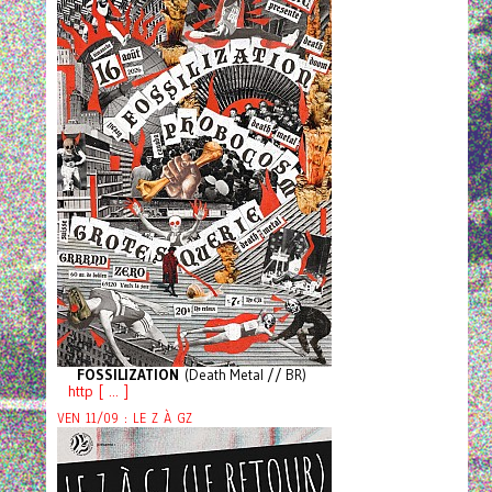
FOSSILIZATION
(Death Metal // BR)
http [ ... ]
VEN 11/09 : LE Z À GZ