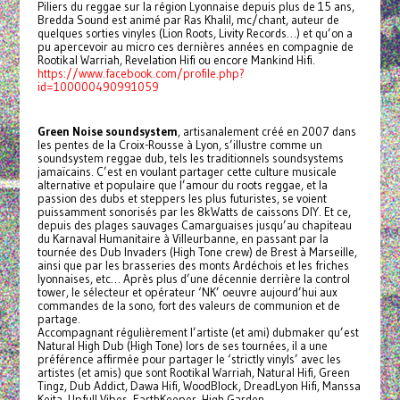
Piliers du reggae sur la région Lyonnaise depuis plus de 15 ans,
Bredda Sound est animé par Ras Khalil, mc/chant, auteur de
quelques sorties vinyles (Lion Roots, Livity Records…) et qu’on a
pu apercevoir au micro ces dernières années en compagnie de
Rootikal Warriah, Revelation Hifi ou encore Mankind Hifi.
https://www.facebook.com/profile.php?
id=100000490991059
Green Noise soundsystem
, artisanalement créé en 2007 dans
les pentes de la Croix-Rousse à Lyon, s’illustre comme un
soundsystem reggae dub, tels les traditionnels soundsystems
jamaïcains. C’est en voulant partager cette culture musicale
alternative et populaire que l’amour du roots reggae, et la
passion des dubs et steppers les plus futuristes, se voient
puissamment sonorisés par les 8kWatts de caissons DIY. Et ce,
depuis des plages sauvages Camarguaises jusqu’au chapiteau
du Karnaval Humanitaire à Villeurbanne, en passant par la
tournée des Dub Invaders (High Tone crew) de Brest à Marseille,
ainsi que par les brasseries des monts Ardéchois et les friches
lyonnaises, etc… Après plus d’une décennie derrière la control
tower, le sélecteur et opérateur ‘NK’ oeuvre aujourd’hui aux
commandes de la sono, fort des valeurs de communion et de
partage.
Accompagnant régulièrement l’artiste (et ami) dubmaker qu’est
Natural High Dub (High Tone) lors de ses tournées, il a une
préférence affirmée pour partager le ‘strictly vinyls’ avec les
artistes (et amis) que sont Rootikal Warriah, Natural Hifi, Green
Tingz, Dub Addict, Dawa Hifi, WoodBlock, DreadLyon Hifi, Manssa
Keita, Upfull Vibes, EarthKeeper, High Garden,…