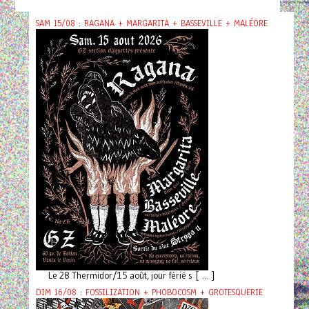
SAM 15/08 : RAGANA + MARGARITA + BASSEVILLE + MALÉORE
Le 28 Thermidor/15 août, jour férié s [ ... ]
DIM 16/08 : FOSSILIZATION + PHOBOCOSM + GROTESQUERIE