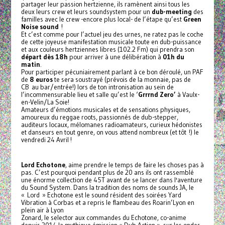
partager leur passion hertzienne, ils ramènent ainsi tous les
deux leurs crew et leurs soundsystem pour un
dub-meeting
des
familles avec le crew -encore plus local- de l’étape qu’est
Green
Noise sound
!
Et c’est comme pour l’actuel jeu des urnes, ne ratez pas le coche
de cette joyeuse manifestation musicale toute en dub-puissance
et aux couleurs hertziennes libres (102.2 Fm) qui prendra son
départ dès 18h
pour arriver à une délibération à
01h du
matin
.
Pour participer pécuniairement parlant à ce bon déroulé, un PAF
de
8 euros
te sera soustrayé (prévois de la monnaie, pas de
CB au bar/entrée!) lors de ton intronisation au sein de
l’incommensurable lieu et salle qu’est le ‘
Grrrnd Zero’
à Vaulx-
en-Velin/La Soie!
Amateurs d’émotions musicales et de sensations physiques,
amoureux du reggae roots, passionnés de dub-stepper,
auditeurs locaux, mélomanes radioamateurs, curieux hédonistes
et danseurs en tout genre, on vous attend nombreux (et tôt !) le
vendredi 24 Avril !
Lord Echotone
, aime prendre le temps de faire les choses pas à
pas. C’est pourquoi pendant plus de 20 ans ils ont rassemblé
une énorme collection de 45T avant de se lancer dans l'aventure
du Sound System. Dans la tradition des noms de sounds JA, le
« Lord » Echotone est le sound résident des soirées Yard
Vibration à Corbas et a repris le flambeau des Roarin’Lyon en
plein air à Lyon
Zonard, le selector aux commandes du Echotone, co-anime