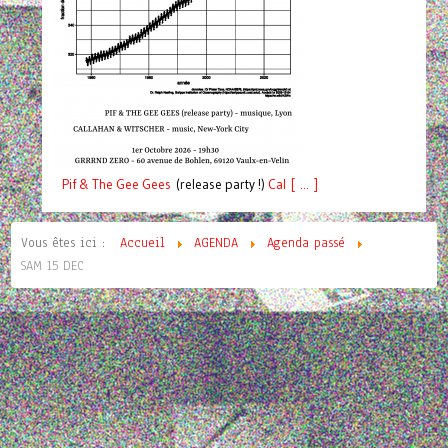
Pif
& The Gee Gees
(release party !)
C
a
l [ ... ]
Vous êtes ici :
Accueil
AGENDA
Agenda passé
SAM 15 DEC