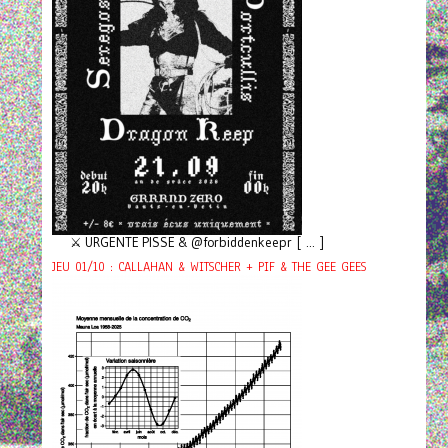
⚔️ URGENTE PISSE & @forbiddenkeepr [ ... ]
JEU 01/10 : CALLAHAN & WITSCHER + PIF & THE GEE GEES