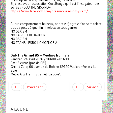
Et, c’est avec l’association CocoBongo qu’il est l’instigateur des
soirées «DUB THE GRRRND»!
https://www.facebook.com/greennoisesoundsystem/
Aucun comportement haineux, oppressif, agressif ne sera toléré,
pas de potes à quentin ni reloux en tous genres
NO SEXISM
NO FASCIST BEHAVIOUR
NO RACISM
NO TRANS-LESBO-HOMOPHOBIA
Dub The Grrrnd #5 – Meeting lyonnais
Vendredi 24 Avril 2026 / 18h00 – 01h00
Paf : 8 euros (pas de CB!)
Grrrnd Zero, 60 avenue de Bohlen 69120 Vaulx-en-Velin / La
Soie
Métro A & Tram T3 : arrêt ‘La Soie’.
Précédent
Suivant
A LA UNE