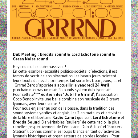
Dub Meeting : Bredda sound & Lord Echotone sound &
Green Noise sound
Hey coucou les dub-massives !
En cette -sombre- actualité politico-sociétal d’élections, il est
temps de sortir de son hibernation, les beaux jours pointent
leurs bouts de nez, le printemps fait sortir les bourgeons, …. et
Grrrnd Zero s’apprête à accueillir le
vendredi 24 Avril
prochain non pas un mais 3 sounds system dub lyonnais!
ème
Pour cette
5
édition des ‘Dub The Grrrnd’
, l’association
Coco Bongo invite une belle combinaison musicale de 3 crews
lyonnais, avec leurs sonos !
Pour nous enjailler au son de la basse, dans la tradition des
sound systems yardies et anglais, les 2 animateurs et activistes
de la libre et libertaire
Radio Canut
que sont
Lord Echotone
et
Bredda Sound
. De véritables ‘tauliers’ de cette radio -la plus
rebelle- (respectivement de l’émission ‘Dub Action’ et ‘Rockers
Station’), connus comme les loups blancs en tant qu’activistes
lyonnais historiques et organisateurs de soirées locales ! Pour