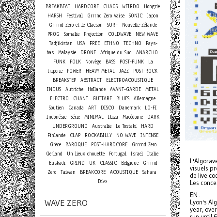
BREAKBEAT
HARDCORE
CHAOS
WEIRDO
Hongrie
HARSH
Festival
Grrrnd Zero Vaise
SONIC
Japon
Grrrnd Zero et le Clacson
SURF
Nouvelle-Zélande
PROG
Somalie
Projection
COLDWAVE
NEW WAVE
Tadjikistan
USA
FREE
ETHNO
TECHNO
Pays-
bas
Malaysie
DRONE
Afrique du Sud
ANARCHO
FUNK
FOLK
Norvège
BASS
POST-PUNK
La
triperie
POWER
HEAVY METAL
JAZZ
POST-ROCK
BREAKSTEP
ABSTRACT
ELECTROACOUSTIQUE
INDUS
Autriche
Hollande
AVANT-GARDE
METAL
ELECTRO
CHANT
GUITARE
BLUES
Allemagne
Soutien
Canada
ART
DISCO
Danemark
LO-FI
Indonésie
Série
MINIMAL
Ibiza
Macédoine
DARK
UNDERGROUND
Australie
Le Tostaki
HARD
Finlande
CLAP
ROCKABILLY
NO WAVE
INTENSE
Grèce
BAROQUE
POST-HARDCORE
Grrrnd Zero
Gerland
Un lieux chouette
Portugal
Israel
Italie
L'Algorav
Euskadi
GRIND
UK
CLASSIC
Belgique
Grrrnd
visuels p
Zero
Taiwan
BREAKCORE
ACOUSTIQUE
Sahara
de live co
Divx
Les conce
EN :
WAVE ZERO
Lyon's Alg
year, over
run until 