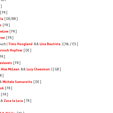
 ]
[ FR ]
la
[ DE/BR ]
o
[ FR ]
beLow
[ FR ]
rver
[ FR ]
uch (
Timo Hoogland
&&
Lina Bautista
) [ NL / ES ]
urosch Hopfner
[ DE ]
FR ]
eslavetz
[ FR ]
(
Alex McLean
&&
Lucy Cheesman
) [ GB ]
R ]
&
Michele Samarotto
[ DE ]
ok
[ FR ]
[ FR ]
&&
Zaza la Loca
[ TR ]
]