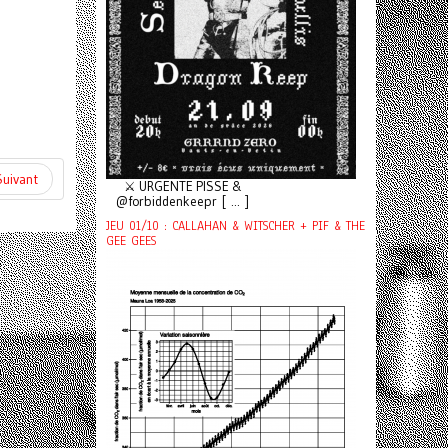
Suivant
⚔️ URGENTE PISSE &
@forbiddenkeepr [ ... ]
JEU 01/10 : CALLAHAN & WITSCHER + PIF & THE
GEE GEES