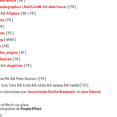
 && Nikilia
[ NL ]
seudographics
(
Ralt144MI
&&
Adel Faure
) [ FR ]
&&
Pilipluie
[ BE + FR ]
ice
[ FR ]
R ]
sen
[ ES ]
ng
[ WWW ]
e
[ FR]
hic_engine
[ AT ]
Bastide
[ FR ]
&&
sheglitchr
[ FR ]
]
ne Plé && Peter Bannier ) [ FR ]
(Luis Sanz && krata && a3eta && ayayay && haella) [ CH ]
ons interactives par
Incontrolab
(
Emilie Breslavetz
et
Léon Denise
)
e et Merch sur place.
articipation de
Purple Effect
ros