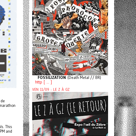
FOSSILIZATION
(Death Metal // BR)
http [ ... ]
VEN 11/09 : LE Z À GZ
 de
 marathon
ls. This
6 PM and