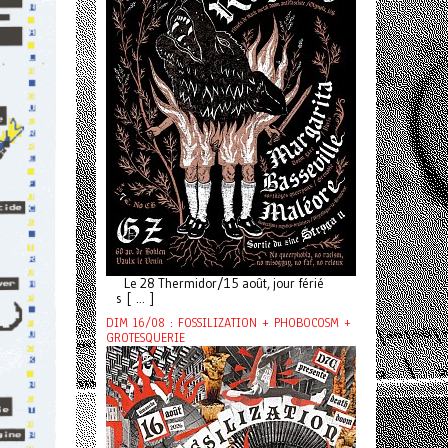
Le 28 Thermidor/15 août, jour férié
s [ ... ]
DIM 16/08 : FOSSILIZATION + PHOBOCOSM +
GROTESQUERIE