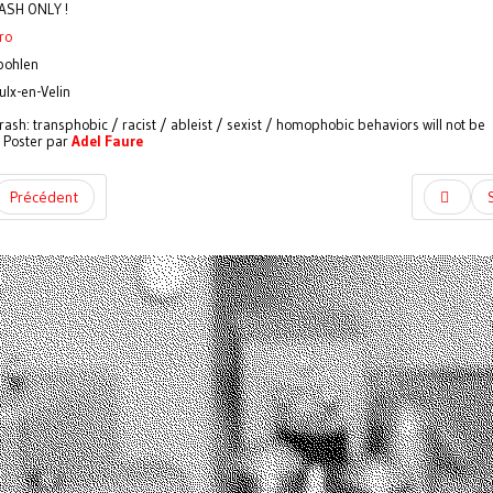
ASH ONLY !
ro
 bohlen
ulx-en-Velin
rash: transphobic / racist / ableist / sexist / homophobic behaviors will not be
. Poster par
Adel Faure
Précédent