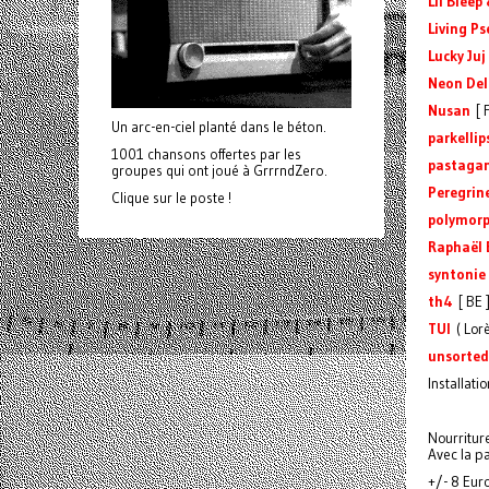
Lil Bleep
Living P
Lucky Juj
Neon Del
Nusan
[ F
Un arc-en-ciel planté dans le béton.
parkellip
1001 chansons offertes par les
pastaga
groupes qui ont joué à GrrrndZero.
Peregrin
Clique sur le poste !
polymorp
Raphaël 
syntonie
th4
[ BE 
TUI
( Lorè
unsorted
Installati
Nourritur
Avec la p
+/- 8 Eu