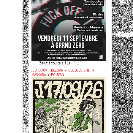
Zalut à tou.te.s ! Le [ ... ]
JEU 17/09 : BEZOAR + OBLIQUE SHIT +
MASKARA + BOUCAN