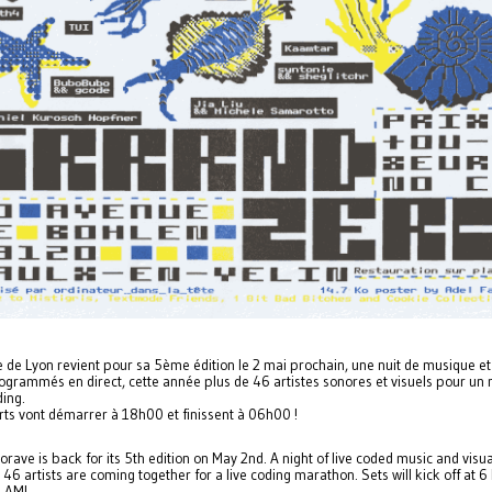
e de Lyon revient pour sa 5ème édition le 2 mai prochain, une nuit de musique et
rogrammés en direct, cette année plus de 46 artistes sonores et visuels pour un
ding.
rts vont démarrer à 18h00 et finissent à 06h00 !
orave is back for its 5th edition on May 2nd. A night of live coded music and visua
 46 artists are coming together for a live coding marathon. Sets will kick off at 
6 AM!