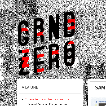
SAM
A LA UNE
Trrrans Zero a un truc à vous dire
Grrrnd Zero fait l’objet depuis