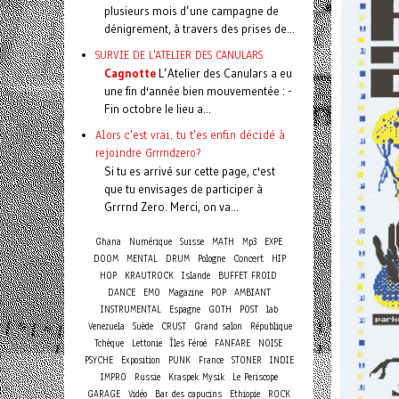
plusieurs mois d’une campagne de
dénigrement, à travers des prises de...
SURVIE DE L'ATELIER DES CANULARS
Cagnotte
L’Atelier des Canulars a eu
une fin d'année bien mouvementée : -
Fin octobre le lieu a...
Alors c'est vrai, tu t'es enfin décidé à
rejoindre Grrrndzero?
Si tu es arrivé sur cette page, c'est
que tu envisages de participer à
Grrrnd Zero. Merci, on va...
Ghana
Numérique
Suisse
MATH
Mp3
EXPE
Concert
DOOM
MENTAL
DRUM
Pologne
HIP
HOP
KRAUTROCK
Islande
BUFFET FROID
DANCE
EMO
Magazine
POP
AMBIANT
INSTRUMENTAL
Espagne
GOTH
POST
lab
Venezuela
Suède
CRUST
Grand salon
République
Tchèque
Lettonie
Îles Féroé
FANFARE
NOISE
PSYCHE
Exposition
PUNK
France
STONER
INDIE
IMPRO
Russie
Kraspek Mysik
Le Periscope
GARAGE
Vidéo
Bar des capucins
Ethiopie
ROCK