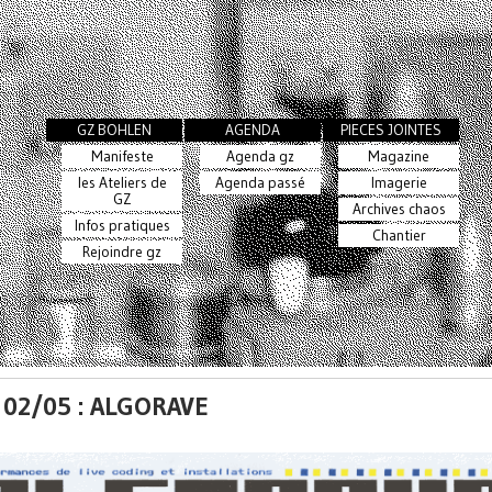
GZ BOHLEN
AGENDA
PIECES JOINTES
Manifeste
Agenda gz
Magazine
les Ateliers de
Agenda passé
Imagerie
GZ
Archives chaos
Infos pratiques
Chantier
Rejoindre gz
 02/05 : ALGORAVE