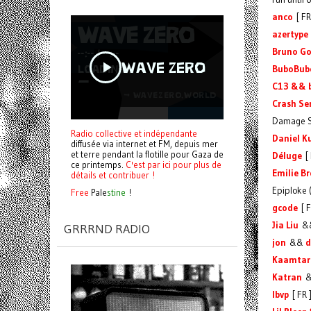
anco
[ FR
azertype
Bruno Go
BuboBub
C13 && 
Crash Se
Damage S
Radio collective et indépendante
Daniel K
diffusée via internet et FM, depuis mer
et terre pendant la flotille pour Gaza de
Déluge
[ 
ce printemps.
C'est par ici pour plus de
Emilie Br
détails et contribuer !
Epiploke 
Free
Pale
stine
!
gcode
[ F
Jia Liu
&
GRRRND RADIO
jon
&&
d
Kaamtar
Katran
lbvp
[ FR 