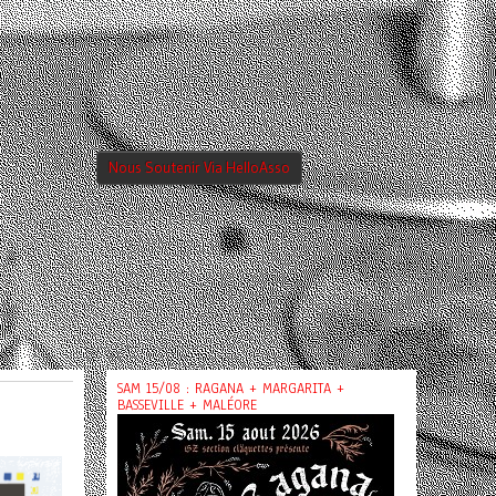
Nous Soutenir Via HelloAsso
SAM 15/08 : RAGANA + MARGARITA +
BASSEVILLE + MALÉORE