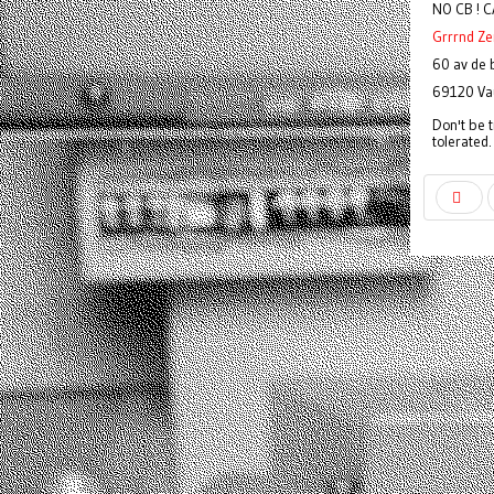
NO CB ! C
Grrrnd Ze
60 av de
69120 Va
Don't be t
tolerated