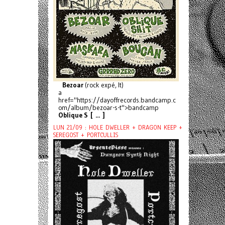
Bezoar
(rock expé, It)
a
href="https://dayoffrecords.bandcamp.c
om/album/bezoar-s-t">bandcamp
Oblique S [ ... ]
LUN 21/09 : HOLE DWELLER + DRAGON KEEP +
SEREGOST + PORTCULLIS