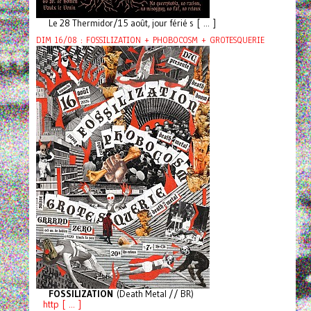
Le 28 Thermidor/15 août, jour férié s [ ... ]
DIM 16/08 : FOSSILIZATION + PHOBOCOSM + GROTESQUERIE
FOSSILIZATION
(Death Metal // BR)
http [ ... ]