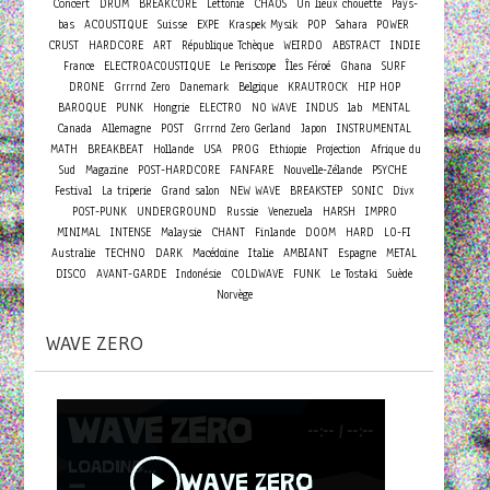
Concert
DRUM
BREAKCORE
Lettonie
CHAOS
Un lieux chouette
Pays-
bas
ACOUSTIQUE
Suisse
EXPE
Kraspek Mysik
POP
Sahara
POWER
CRUST
HARDCORE
ART
République Tchèque
WEIRDO
ABSTRACT
INDIE
France
ELECTROACOUSTIQUE
Le Periscope
Îles Féroé
Ghana
SURF
DRONE
Grrrnd Zero
Danemark
Belgique
KRAUTROCK
HIP HOP
BAROQUE
PUNK
Hongrie
ELECTRO
NO WAVE
INDUS
lab
MENTAL
Canada
Allemagne
POST
Grrrnd Zero Gerland
Japon
INSTRUMENTAL
MATH
BREAKBEAT
Hollande
USA
PROG
Ethiopie
Projection
Afrique du
Sud
Magazine
POST-HARDCORE
FANFARE
Nouvelle-Zélande
PSYCHE
Festival
La triperie
Grand salon
NEW WAVE
BREAKSTEP
SONIC
Divx
POST-PUNK
UNDERGROUND
Russie
Venezuela
HARSH
IMPRO
MINIMAL
INTENSE
Malaysie
CHANT
Finlande
DOOM
HARD
LO-FI
Australie
TECHNO
DARK
Macédoine
Italie
AMBIANT
Espagne
METAL
DISCO
AVANT-GARDE
Indonésie
COLDWAVE
FUNK
Le Tostaki
Suède
Norvège
WAVE ZERO