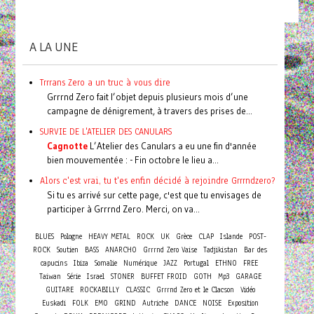
A LA UNE
Trrrans Zero a un truc à vous dire
Grrrnd Zero fait l’objet depuis plusieurs mois d’une
campagne de dénigrement, à travers des prises de...
SURVIE DE L'ATELIER DES CANULARS
Cagnotte
L’Atelier des Canulars a eu une fin d'année
bien mouvementée : - Fin octobre le lieu a...
Alors c'est vrai, tu t'es enfin décidé à rejoindre Grrrndzero?
Si tu es arrivé sur cette page, c'est que tu envisages de
participer à Grrrnd Zero. Merci, on va...
BLUES
Pologne
HEAVY METAL
ROCK
UK
Grèce
CLAP
Islande
POST-
ROCK
Soutien
BASS
ANARCHO
Grrrnd Zero Vaise
Tadjikistan
Bar des
capucins
Ibiza
Somalie
Numérique
JAZZ
Portugal
ETHNO
FREE
Taiwan
Série
Israel
STONER
BUFFET FROID
GOTH
Mp3
GARAGE
GUITARE
ROCKABILLY
CLASSIC
Grrrnd Zero et le Clacson
Vidéo
Euskadi
FOLK
EMO
GRIND
Autriche
DANCE
NOISE
Exposition