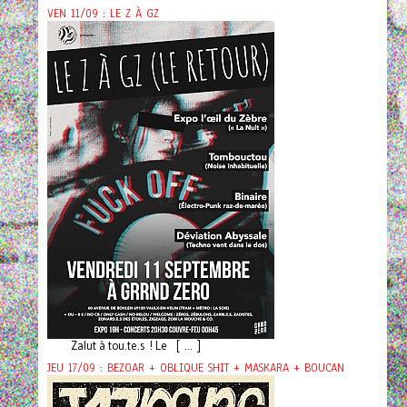
VEN 11/09 : LE Z À GZ
Zalut à tou.te.s ! Le [ ... ]
JEU 17/09 : BEZOAR + OBLIQUE SHIT + MASKARA + BOUCAN