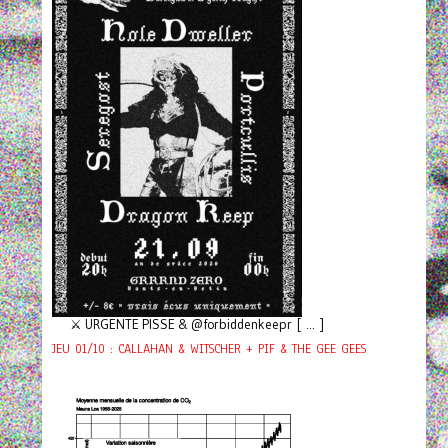
⚔️ URGENTE PISSE & @forbiddenkeepr [ ... ]
JEU 01/10 : CALLAHAN & WITSCHER + PIF & THE GEE GEES