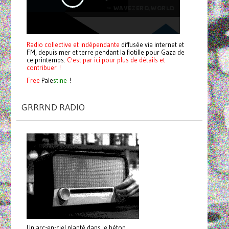
Radio collective et indépendante
diffusée via internet et
FM, depuis mer et terre pendant la flotille pour Gaza de
ce printemps.
C'est par ici pour plus de détails et
contribuer !
Free
Pale
stine
!
GRRRND RADIO
Un arc-en-ciel planté dans le béton.