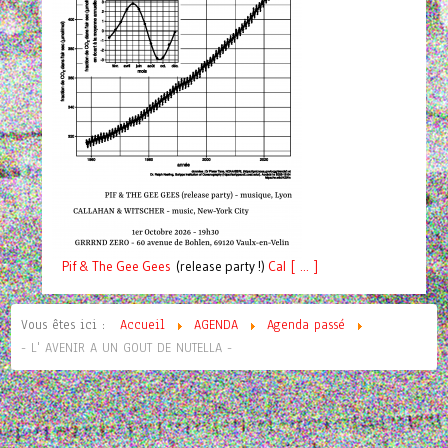
Pif
& The Gee Gees
(release party !)
C
a
l [ ... ]
Vous êtes ici :
Accueil
AGENDA
Agenda passé
- L' AVENIR A UN GOUT DE NUTELLA -