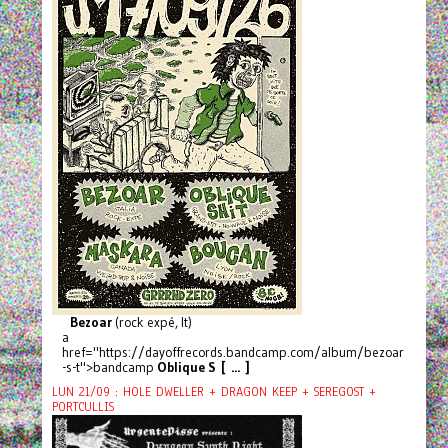
Bezoar
(rock expé, It)
a
href="https://dayoffrecords.bandcamp.com/album/bezoar
-s-t">bandcamp
Oblique S [ ... ]
LUN 21/09 : HOLE DWELLER + DRAGON KEEP + SEREGOST +
PORTCULLIS