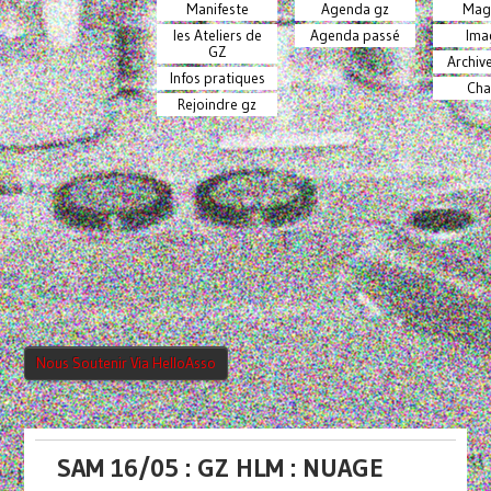
Manifeste
Agenda gz
Mag
les Ateliers de
Agenda passé
Ima
GZ
Archiv
Infos pratiques
Cha
Rejoindre gz
Nous Soutenir Via HelloAsso
SAM 16/05 : GZ HLM : NUAGE