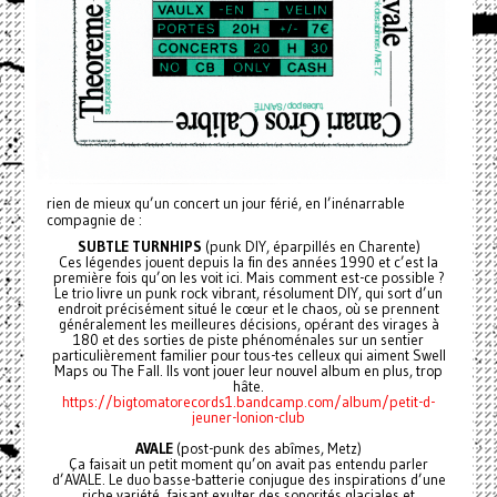
rien de mieux qu’un concert un jour férié, en l’inénarrable
compagnie de :
SUBTLE TURNHIPS
(punk DIY, éparpillés en Charente)
Ces légendes jouent depuis la fin des années 1990 et c’est la
première fois qu’on les voit ici. Mais comment est-ce possible ?
Le trio livre un punk rock vibrant, résolument DIY, qui sort d’un
endroit précisément situé le cœur et le chaos, où se prennent
généralement les meilleures décisions, opérant des virages à
180 et des sorties de piste phénoménales sur un sentier
particulièrement familier pour tous-tes celleux qui aiment Swell
Maps ou The Fall. Ils vont jouer leur nouvel album en plus, trop
hâte.
https://bigtomatorecords1.bandcamp.com/album/petit-d-
jeuner-lonion-club
AVALE
(post-punk des abîmes, Metz)
Ça faisait un petit moment qu’on avait pas entendu parler
d’AVALE. Le duo basse-batterie conjugue des inspirations d’une
riche variété, faisant exulter des sonorités glaciales et