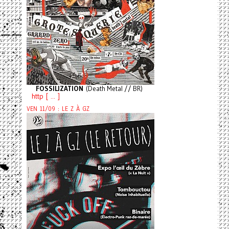
FOSSILIZATION
(Death Metal // BR)
http [ ... ]
VEN 11/09 : LE Z À GZ