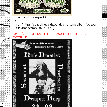
Bezoar
(rock expé, It)
a
href="https://dayoffrecords.bandcamp.com/album/bezoar
-s-t">bandcamp
Oblique S [ ... ]
LUN 21/09 : HOLE DWELLER + DRAGON KEEP + SEREGOST +
PORTCULLIS