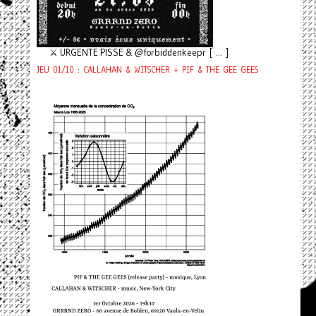
⚔️ URGENTE PISSE & @forbiddenkeepr [ ... ]
JEU 01/10 : CALLAHAN & WITSCHER + PIF & THE GEE GEES