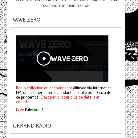
Russie
POP
DRUM
Malaysie
JAZZ
GOTH
Israel
KRAUTROCK
Vidéo
POST-HARDCORE
PROG
FANFARE
WAVE ZERO
Radio collective et indépendante
diffusée via internet et
FM, depuis mer et terre pendant la flotille pour Gaza de
ce printemps.
C'est par ici pour plus de détails et
contribuer !
Free
Pale
stine
!
GRRRND RADIO