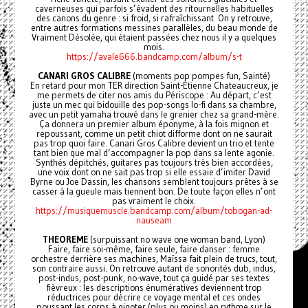
caverneuses qui parfois s’évadent des ritournelles habituelles
des canons du genre : si froid, si rafraîchissant. On y retrouve,
entre autres formations messines parallèles, du beau monde de
Vraiment Désolée, qui étaient passées chez nous il y a quelques
mois.
https://avale666.bandcamp.com/album/s-t
CANARI GROS CALIBRE
(moments pop pompes fun, Sainté)
En retard pour mon TER direction Saint-Étienne Chateaucreux, je
me permets de citer nos amis du Périscope : Au départ, c’est
juste un mec qui bidouille des pop-songs lo-fi dans sa chambre,
avec un petit yamaha trouvé dans le grenier chez sa grand-mère.
Ça donnera un premier album éponyme, à la fois mignon et
repoussant, comme un petit chiot difforme dont on ne saurait
pas trop quoi faire. Canari Gros Calibre devient un trio et tente
tant bien que mal d’accompagner la pop dans sa lente agonie.
Synthés dépitchés, guitares pas toujours très bien accordées,
une voix dont on ne sait pas trop si elle essaie d’imiter David
Byrne ou Joe Dassin, les chansons semblent toujours prêtes à se
casser à la gueule mais tiennent bon. De toute façon elles n’ont
pas vraiment le choix.
https://musiquemuscle.bandcamp.com/album/tobogan-ad-
nauseam
THEOREME
(surpuissant no wave one woman band, Lyon)
Faire, faire soi-même, faire seule, faire danser : femme
orchestre derrière ses machines, Maïssa fait plein de trucs, tout,
son contraire aussi. On retrouve autant de sonorités dub, indus,
post-indus, post-punk, no-wave, tout ça guidé par ses textes
fièvreux : les descriptions énumératives deviennent trop
réductrices pour décrire ce voyage mental et ces ondes
poussant les corps à gigoter (plus ou moins) en rythme sur le