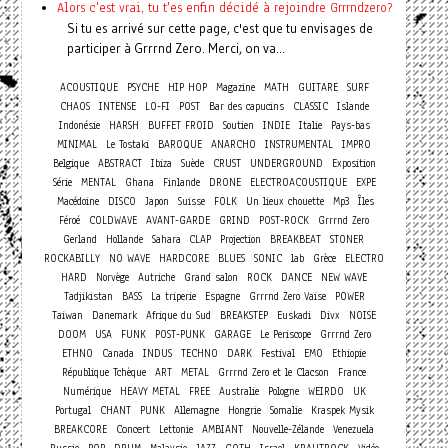
Alors c'est vrai, tu t'es enfin décidé à rejoindre Grrrndzero?
Si tu es arrivé sur cette page, c'est que tu envisages de
participer à Grrrnd Zero. Merci, on va...
ACOUSTIQUE
PSYCHE
HIP HOP
Magazine
MATH
GUITARE
SURF
CHAOS
INTENSE
LO-FI
POST
Bar des capucins
CLASSIC
Islande
Indonésie
HARSH
BUFFET FROID
Soutien
INDIE
Italie
Pays-bas
MINIMAL
Le Tostaki
BAROQUE
ANARCHO
INSTRUMENTAL
IMPRO
Belgique
ABSTRACT
Ibiza
Suède
CRUST
UNDERGROUND
Exposition
Série
MENTAL
Ghana
Finlande
DRONE
ELECTROACOUSTIQUE
EXPE
Macédoine
DISCO
Japon
Suisse
FOLK
Un lieux chouette
Mp3
Îles
Féroé
COLDWAVE
AVANT-GARDE
GRIND
POST-ROCK
Grrrnd Zero
Gerland
Hollande
Sahara
CLAP
Projection
BREAKBEAT
STONER
ROCKABILLY
NO WAVE
HARDCORE
BLUES
SONIC
lab
Grèce
ELECTRO
HARD
Norvège
Autriche
Grand salon
ROCK
DANCE
NEW WAVE
Tadjikistan
BASS
La triperie
Espagne
Grrrnd Zero Vaise
POWER
Taiwan
Danemark
Afrique du Sud
BREAKSTEP
Euskadi
Divx
NOISE
DOOM
USA
FUNK
POST-PUNK
GARAGE
Le Periscope
Grrrnd Zero
ETHNO
Canada
INDUS
TECHNO
DARK
Festival
EMO
Ethiopie
République Tchèque
ART
METAL
Grrrnd Zero et le Clacson
France
Numérique
HEAVY METAL
FREE
Australie
Pologne
WEIRDO
UK
Portugal
CHANT
PUNK
Allemagne
Hongrie
Somalie
Kraspek Mysik
Concert
BREAKCORE
Lettonie
AMBIANT
Nouvelle-Zélande
Venezuela