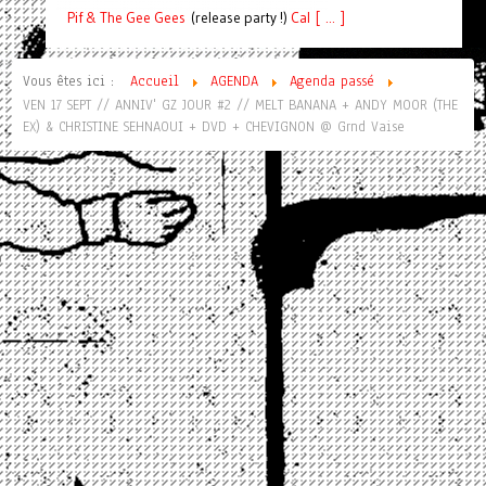
Pif
& The Gee Gees
(release party !)
C
a
l [ ... ]
Vous êtes ici :
Accueil
AGENDA
Agenda passé
VEN 17 SEPT // ANNIV' GZ JOUR #2 // MELT BANANA + ANDY MOOR (THE
EX) & CHRISTINE SEHNAOUI + DVD + CHEVIGNON @ Grnd Vaise