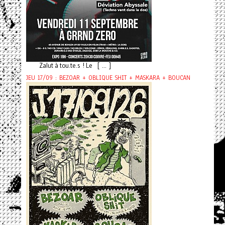
Zalut à tou.te.s ! Le [ ... ]
JEU 17/09 : BEZOAR + OBLIQUE SHIT + MASKARA + BOUCAN