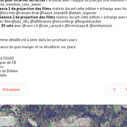
ui pour incarner les luttes ? »
Débat avec l’équipe du podcast Une invention 
ne_invention_sans_avenir
ance 1 de projection des films
réalisés durant cette édition + échange avec le
 @lino.mtv @romain.driat @louise_blandelli @adam_mgarner
Séance 2 de projection des films
réalisés durant cette édition + échange avec 
es films@jojo_clbs @lafillerenne @vincentbrgr @leopoldcordier
:
DJ sets
avec @sarv.s.h @zoe_caracol x @krimskaaa & @amibymusic
mme détaillé est à venir dans les prochains jours.
a aussi de quoi manger et se désaltérer sur place.
 à 01h00
, pas de CB
ro
e de Bohlen
Velin
Précédent