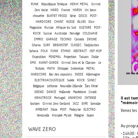
PUNK
République Tchèque
HEAVY METAL
Grrrnd
Zero Vaise
HARD
France
HARSH
Un lieux
chouette
BUFFET FROID
Série
DISCO
POST-
HARDCORE
CHANT
NOISE
BLUES
Divx
Magazine
Russie
Afrique du Sud
GUITARE
POST-
ROCK
Suisse
Australie
Norvège
COLDWAVE
IMPRO
GARAGE
TECHNO
Canada
DRONE
Ghana
SURF
BREAKSTEP
CLASSIC
Tadjikistan
Sahara
FOLK
FUNK
ETHNO
ABSTRACT
HIP HOP
Exposition
MINIMAL
Projection
Taiwan
Italie
EMO
AVANT-GARDE
Grrrnd Zero et le Clacson
Le
Tostaki
MATH
Ethiopie
Indonésie
METAL
HARDCORE
Bar des capucins
INDIE
Allemagne
ELECTROACOUSTIQUE
Suède
ROCK
SONIC
Belgique
Lettonie
Nouvelle-Zélande
Îles Féroé
GRIND
DANCE
Hollande
Macédoine
Israel
KRAUTROCK
Portugal
ANARCHO
INTENSE
Il est te
"mémoire(
Soutien
Grrrnd Zero Gerland
JAZZ
EXPE
Somalie
AMBIANT
Ibiza
POST
Malaysie
ELECTRO
Venez les 
Venezuela
Kraspek Mysik
Pologne
Japon
Au program
WAVE ZERO
- 14h30 :