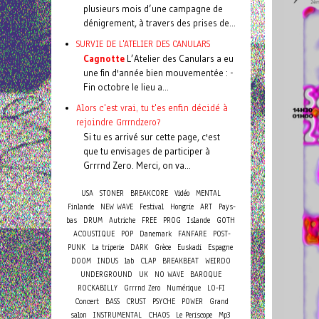
plusieurs mois d’une campagne de
dénigrement, à travers des prises de...
SURVIE DE L'ATELIER DES CANULARS
Cagnotte
L’Atelier des Canulars a eu
une fin d'année bien mouvementée : -
Fin octobre le lieu a...
Alors c'est vrai, tu t'es enfin décidé à
rejoindre Grrrndzero?
Si tu es arrivé sur cette page, c'est
que tu envisages de participer à
Grrrnd Zero. Merci, on va...
USA
STONER
BREAKCORE
Vidéo
MENTAL
Finlande
NEW WAVE
Festival
Hongrie
ART
Pays-
bas
DRUM
Autriche
FREE
PROG
Islande
GOTH
ACOUSTIQUE
POP
Danemark
FANFARE
POST-
PUNK
La triperie
DARK
Grèce
Euskadi
Espagne
DOOM
INDUS
lab
CLAP
BREAKBEAT
WEIRDO
UNDERGROUND
UK
NO WAVE
BAROQUE
ROCKABILLY
Grrrnd Zero
Numérique
LO-FI
Concert
BASS
CRUST
PSYCHE
POWER
Grand
salon
INSTRUMENTAL
CHAOS
Le Periscope
Mp3