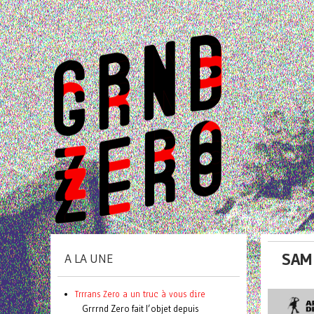
SAM 
A LA UNE
Trrrans Zero a un truc à vous dire
Grrrnd Zero fait l’objet depuis