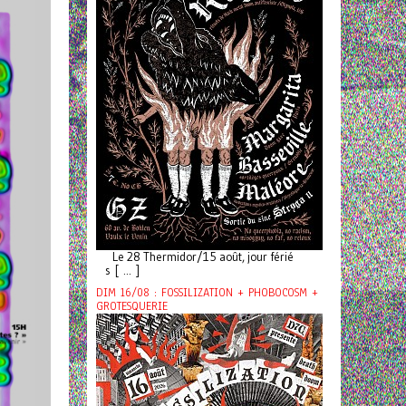
Le 28 Thermidor/15 août, jour férié
s [ ... ]
DIM 16/08 : FOSSILIZATION + PHOBOCOSM +
GROTESQUERIE