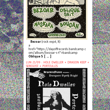
Bezoar
(rock expé, It)
a
href="https://dayoffrecords.bandcamp.c
om/album/bezoar-s-t">bandcamp
Oblique S [ ... ]
LUN 21/09 : HOLE DWELLER + DRAGON KEEP +
SEREGOST + PORTCULLIS