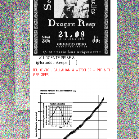
⚔️ URGENTE PISSE &
@forbiddenkeepr [ ... ]
JEU 01/10 : CALLAHAN & WITSCHER + PIF & THE
GEE GEES