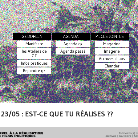
GZ BOHLEN
AGENDA
PIECES JOINTES
Manifeste
Agenda gz
Magazine
les Ateliers de
Agenda passé
Imagerie
GZ
Archives chaos
Infos pratiques
Chantier
Rejoindre gz
23/05 : EST-CE QUE TU RÉALISES ??