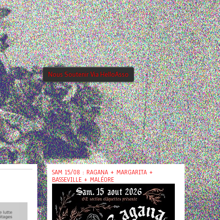
Nous Soutenir Via HelloAsso
SAM 15/08 : RAGANA + MARGARITA +
BASSEVILLE + MALÉORE