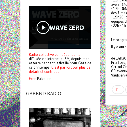
- 15h :
« Q
avenir @u
- 17h :
Sé
des films
- 19h30 :
équipes d
- 22h - 1h 
Le progra
Il y a aur
Radio collective et indépendante
de 14h30
diffusée via internet et FM, depuis mer
Prix libre
et terre pendant la flotille pour Gaza de
Grrrnd Ze
ce printemps.
C'est par ici pour plus de
60 avenu
détails et contribuer !
Vaulx-en-
Free
Pale
stine
!
GRRRND RADIO