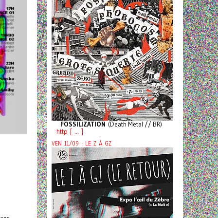
FOSSILIZATION
(Death Metal // BR)
http [ ... ]
VEN 11/09 : LE Z À GZ