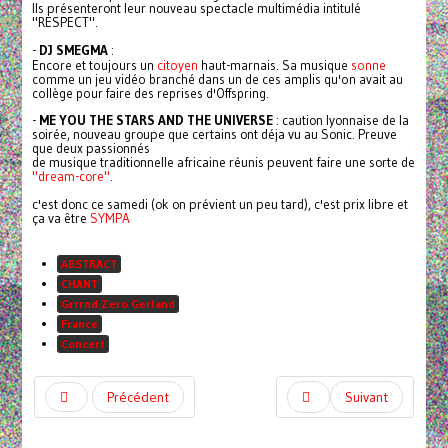
Ils présenteront leur nouveau spectacle multimédia intitulé
"RESPECT".
-
DJ SMEGMA
:
Encore et toujours un
citoyen
haut-marnais. Sa musique
sonne
comme un jeu vidéo branché dans un de ces amplis qu'on avait au
collège pour faire des reprises d'Offspring.
-
ME YOU THE STARS AND THE UNIVERSE
: caution lyonnaise de la
soirée, nouveau groupe que certains ont déja vu au Sonic. Preuve
que deux passionnés
de musique traditionnelle africaine réunis peuvent faire une sorte de
"dream-core"
.
c'est donc ce samedi (ok on prévient un peu tard), c'est prix libre et
ça va être
SYMPA
ABSTRACT
CHANT
Grrrnd Zero Gerland
France
Concert
Précédent
Suivant