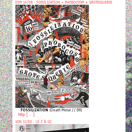
DIM 16/08 : FOSSILIZATION + PHOBOCOSM + GROTESQUERIE
FOSSILIZATION
(Death Metal // BR)
http [ ... ]
VEN 11/09 : LE Z À GZ