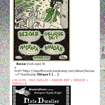
Bezoar
(rock expé, It)
a
href="https://dayoffrecords.bandcamp.com/album/bezoar
-s-t">bandcamp
Oblique S [ ... ]
LUN 21/09 : HOLE DWELLER + DRAGON KEEP + SEREGOST +
PORTCULLIS