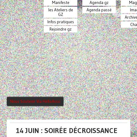
Manifeste
Agenda gz
Mag
les Ateliers de
Agenda passé
Ima
GZ
Archiv
Infos pratiques
Cha
Rejoindre gz
Nous Soutenir Via HelloAsso
14 JUIN : SOIRÉE DÉCROISSANCE