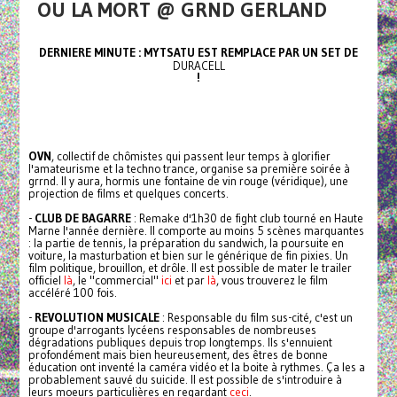
OU LA MORT @ GRND GERLAND
DERNIERE MINUTE : MYTSATU EST REMPLACE PAR UN SET DE
DURACELL
!
OVN
, collectif de chômistes qui passent leur temps à glorifier
l'amateurisme et la techno trance, organise sa première soirée à
grrnd. Il y aura, hormis une fontaine de vin rouge (véridique), une
projection de films et quelques concerts.
-
CLUB DE BAGARRE
: Remake d'1h30 de fight club tourné en Haute
Marne l'année dernière. Il comporte au moins 5 scènes marquantes
: la partie de tennis, la préparation du sandwich, la poursuite en
voiture, la masturbation et bien sur le générique de fin pixies. Un
film politique, brouillon, et drôle. Il est possible de mater le trailer
officiel
là
, le "commercial"
ici
et par
là
, vous trouverez le film
accéléré 100 fois.
-
REVOLUTION MUSICALE
: Responsable du film sus-cité, c'est un
groupe d'arrogants lycéens responsables de nombreuses
dégradations publiques depuis trop longtemps. Ils s'ennuient
profondément mais bien heureusement, des êtres de bonne
éducation ont inventé la caméra vidéo et la boite à rythmes. Ça les a
probablement sauvé du suicide. Il est possible de s'introduire à
leurs moeurs particulières en regardant
ceci
.