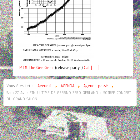
Pif
& The Gee Gees
(release party !)
C
a
l [ ... ]
Vous êtes ici :
Accueil
AGENDA
Agenda passé
Sam 27 Avr : FIN ULTIME DE GRRRND ZERO GERLAND + SOIREE CONCERT
DU GRAND SALON