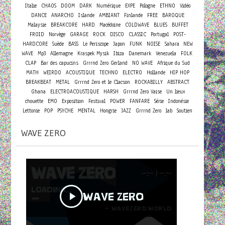
Italie
CHAOS
DOOM
DARK
Numérique
EXPE
Pologne
ETHNO
Vidéo
DANCE
ANARCHO
Islande
AMBIANT
Finlande
FREE
BAROQUE
Malaysie
BREAKCORE
HARD
Macédoine
COLDWAVE
BLUES
BUFFET
FROID
Norvège
GARAGE
ROCK
DISCO
CLASSIC
Portugal
POST-
HARDCORE
Suède
BASS
Le Periscope
Japon
FUNK
NOISE
Sahara
NEW
WAVE
Mp3
Allemagne
Kraspek Mysik
Ibiza
Danemark
Venezuela
FOLK
CLAP
Bar des capucins
Grrrnd Zero Gerland
NO WAVE
Afrique du Sud
MATH
WEIRDO
ACOUSTIQUE
TECHNO
ELECTRO
Hollande
HIP HOP
BREAKBEAT
METAL
Grrrnd Zero et le Clacson
ROCKABILLY
ABSTRACT
Ghana
ELECTROACOUSTIQUE
HARSH
Grrrnd Zero Vaise
Un lieux
chouette
EMO
Exposition
Festival
POWER
FANFARE
Série
Indonésie
Lettonie
POP
PSYCHE
MENTAL
Hongrie
JAZZ
Grrrnd Zero
lab
Soutien
WAVE ZERO