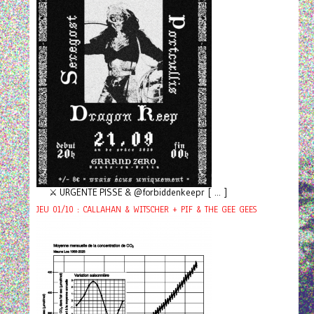
⚔️ URGENTE PISSE & @forbiddenkeepr [ ... ]
JEU 01/10 : CALLAHAN & WITSCHER + PIF & THE GEE GEES