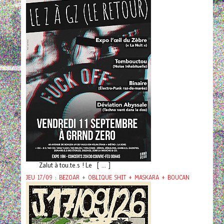
Zalut à tou.te.s ! Le [ ... ]
JEU 17/09 : BEZOAR + OBLIQUE SHIT + MASKARA + BOUCAN