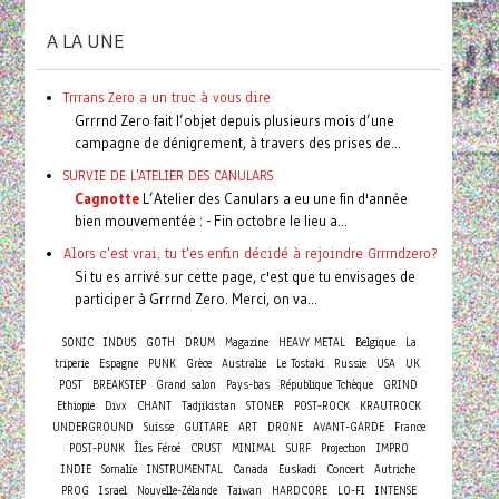
A LA UNE
Trrrans Zero a un truc à vous dire
Grrrnd Zero fait l’objet depuis plusieurs mois d’une
campagne de dénigrement, à travers des prises de...
SURVIE DE L'ATELIER DES CANULARS
Cagnotte
L’Atelier des Canulars a eu une fin d'année
bien mouvementée : - Fin octobre le lieu a...
Alors c'est vrai, tu t'es enfin décidé à rejoindre Grrrndzero?
Si tu es arrivé sur cette page, c'est que tu envisages de
participer à Grrrnd Zero. Merci, on va...
SONIC
INDUS
GOTH
DRUM
Magazine
HEAVY METAL
Belgique
La
triperie
Espagne
PUNK
Grèce
Australie
Le Tostaki
Russie
USA
UK
POST
BREAKSTEP
Grand salon
Pays-bas
République Tchèque
GRIND
Ethiopie
Divx
CHANT
Tadjikistan
STONER
POST-ROCK
KRAUTROCK
UNDERGROUND
Suisse
GUITARE
ART
DRONE
AVANT-GARDE
France
POST-PUNK
Îles Féroé
CRUST
MINIMAL
SURF
Projection
IMPRO
Concert
INDIE
Somalie
INSTRUMENTAL
Canada
Euskadi
Autriche
PROG
Israel
Nouvelle-Zélande
Taiwan
HARDCORE
LO-FI
INTENSE