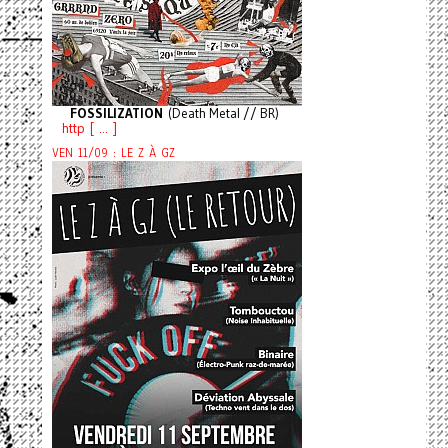
FOSSILIZATION
(Death Metal // BR)
http [ ... ]
VEN 11/09 : LE Z À GZ