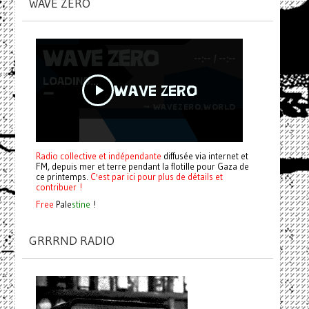
WAVE ZERO
Radio collective et indépendante
diffusée via internet et
FM, depuis mer et terre pendant la flotille pour Gaza de
ce printemps.
C'est par ici pour plus de détails et
contribuer !
Free
Pale
stine
!
GRRRND RADIO