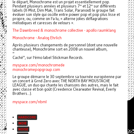
le départ, Monochrome est un projet essentiellement pop.
Pendant plusieurs années et plusieurs 7'' et 12'' sur différents
labels (X-Mist, Dim Mak, Trans Solar, Paranoid) le groupe fait
évoluer son style qui oscille entre power pop et pop plus lisse et
propre, ou, comme on l'a lu, « alterne jolies déflagrations
mélodiques et caresses de velours ».
The Dawnbreed & monochrome collective - apollo raumklang
Monochrome - Analog Ehrlich
Après plusieurs changements de personnel (dont une nouvelle
chanteuse), Monochrome sort en 2008 un nouvel album,
"
Caché", sur l'émo label Stickman Records.
myspace.com/monochromede
monochromepopgroup.com
Le groupe démarre le 30 septembre sa tournée européenne par
un concert à Grnd Zero avec THE NORTH BAY MOUSTACHE
LEAGUE, un duo qui chante les chansons des autres, mais le fait
avec classe et bon goût (Creedence Clearwater Revival, Everly
Brothers...).
myspace.com/nbml
HARDCORE
INDIE
NOISE