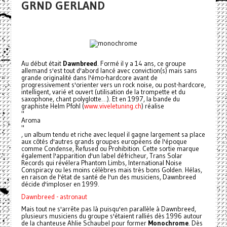
GRND GERLAND
Au début était
Dawnbreed
. Formé il y a 14 ans, ce groupe
allemand s'est tout d'abord lancé avec conviction(s) mais sans
grande originalité dans l'émo-hardcore avant de
progressivement s'orienter vers un rock noise, ou post-hardcore,
intelligent, varié et ouvert (utilisation de la trompette et du
saxophone, chant polyglotte…). Et en 1997, la bande du
graphiste Helm Pfohl (
www.viveletuning.ch
) réalise
"
Aroma
"
, un album tendu et riche avec lequel il gagne largement sa place
aux côtés d'autres grands groupes européens de l'époque
comme Condense, Refused ou Prohibition. Cette sortie marque
également l'apparition d'un label défricheur, Trans Solar
Records qui révélera Phantom Limbs, International Noise
Conspiracy ou les moins célèbres mais très bons Golden. Hélas,
en raison de l'état de santé de l'un des musiciens, Dawnbreed
décide d'imploser en 1999.
Dawnbreed - astronaut
Mais tout ne s'arrête pas là puisqu'en parallèle à Dawnbreed,
plusieurs musiciens du groupe s'étaient ralliés dès 1996 autour
de la chanteuse Ahlie Schaubel pour former
Monochrome
. Dès