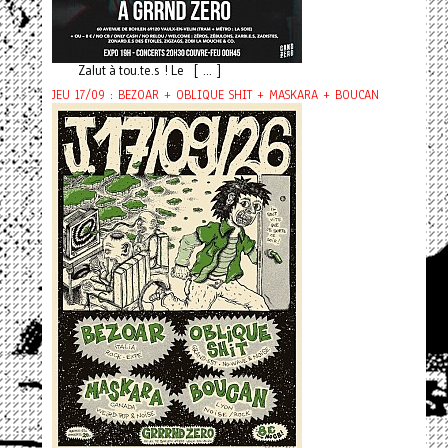
Zalut à tou.te.s ! Le [ ... ]
JEU 17/09 : BEZOAR + OBLIQUE SHIT + MASKARA + BOUCAN