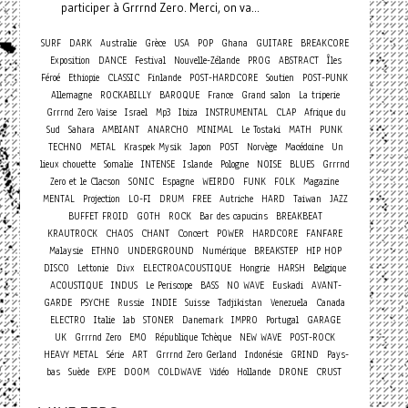
participer à Grrrnd Zero. Merci, on va...
SURF
DARK
Australie
Grèce
USA
POP
Ghana
GUITARE
BREAKCORE
Exposition
DANCE
Festival
Nouvelle-Zélande
PROG
ABSTRACT
Îles
Féroé
Ethiopie
CLASSIC
Finlande
POST-HARDCORE
Soutien
POST-PUNK
Allemagne
ROCKABILLY
BAROQUE
France
Grand salon
La triperie
Grrrnd Zero Vaise
Israel
Mp3
Ibiza
INSTRUMENTAL
CLAP
Afrique du
Sud
Sahara
AMBIANT
ANARCHO
MINIMAL
Le Tostaki
MATH
PUNK
TECHNO
METAL
Kraspek Mysik
Japon
POST
Norvège
Macédoine
Un
lieux chouette
Somalie
INTENSE
Islande
Pologne
NOISE
BLUES
Grrrnd
Zero et le Clacson
SONIC
Espagne
WEIRDO
FUNK
FOLK
Magazine
MENTAL
Projection
LO-FI
DRUM
FREE
Autriche
HARD
Taiwan
JAZZ
BUFFET FROID
GOTH
ROCK
Bar des capucins
BREAKBEAT
Concert
KRAUTROCK
CHAOS
CHANT
POWER
HARDCORE
FANFARE
Malaysie
ETHNO
UNDERGROUND
Numérique
BREAKSTEP
HIP HOP
DISCO
Lettonie
Divx
ELECTROACOUSTIQUE
Hongrie
HARSH
Belgique
ACOUSTIQUE
INDUS
Le Periscope
BASS
NO WAVE
Euskadi
AVANT-
GARDE
PSYCHE
Russie
INDIE
Suisse
Tadjikistan
Venezuela
Canada
ELECTRO
Italie
lab
STONER
Danemark
IMPRO
Portugal
GARAGE
UK
Grrrnd Zero
EMO
République Tchèque
NEW WAVE
POST-ROCK
HEAVY METAL
Série
ART
Grrrnd Zero Gerland
Indonésie
GRIND
Pays-
bas
Suède
EXPE
DOOM
COLDWAVE
Vidéo
Hollande
DRONE
CRUST