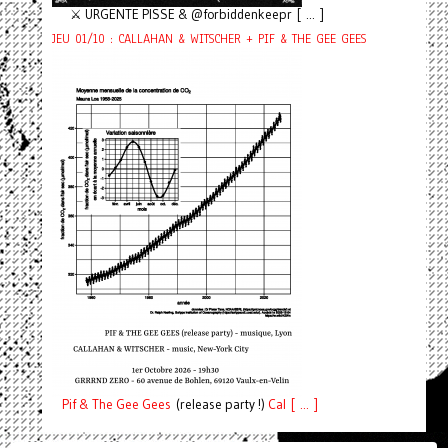
⚔️ URGENTE PISSE & @forbiddenkeepr [ ... ]
JEU 01/10 : CALLAHAN & WITSCHER + PIF & THE GEE GEES
Pif
& The Gee Gees
(release party !)
C
a
l [ ... ]