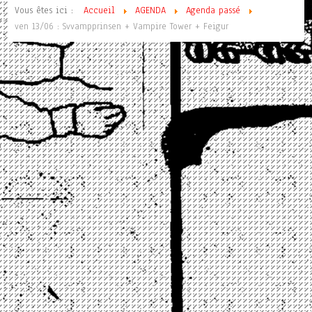
Vous êtes ici :
Accueil
AGENDA
Agenda passé
ven 13/06 : Svvampprinsen + Vampire Tower + Feigur