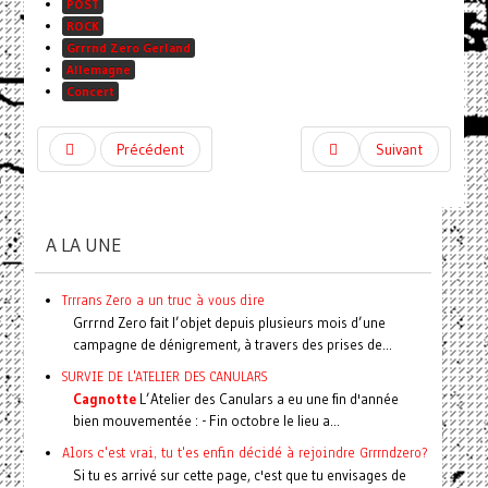
POST
ROCK
Grrrnd Zero Gerland
Allemagne
Concert
Précédent
Suivant
A LA UNE
Trrrans Zero a un truc à vous dire
Grrrnd Zero fait l’objet depuis plusieurs mois d’une
campagne de dénigrement, à travers des prises de...
SURVIE DE L'ATELIER DES CANULARS
Cagnotte
L’Atelier des Canulars a eu une fin d'année
bien mouvementée : - Fin octobre le lieu a...
Alors c'est vrai, tu t'es enfin décidé à rejoindre Grrrndzero?
Si tu es arrivé sur cette page, c'est que tu envisages de