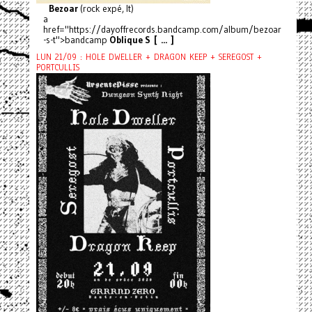
Bezoar
(rock expé, It)
a
href="https://dayoffrecords.bandcamp.com/album/bezoar
-s-t">bandcamp
Oblique S [ ... ]
LUN 21/09 : HOLE DWELLER + DRAGON KEEP + SEREGOST +
PORTCULLIS