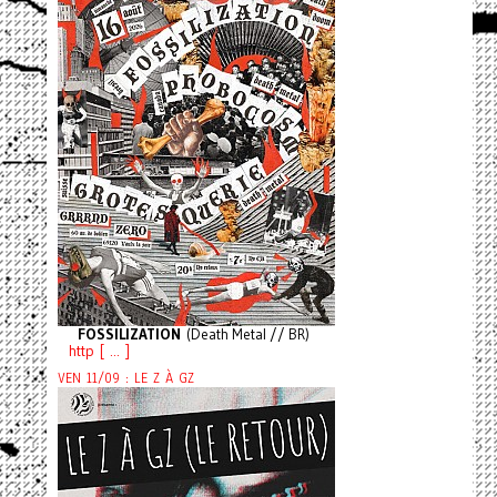
FOSSILIZATION
(Death Metal // BR)
http [ ... ]
VEN 11/09 : LE Z À GZ