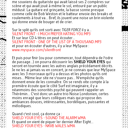
me souviens du guitariste qui avait laissé ses 2 compères sur
scène et qui avait joué à même le sol, entouré par un public
médusé. La guitare est grinçante, la basse sonne presque
comme celle de Bob Weston et le batteur envoie des breaks et
roulements à tout va... Bref, ils jouent une noise un brin violente
qui donne envie de bouger et de crier.
Sur le split qu'ils ont sorti avec
TIGER FORCE
il y a...
SILENT FRONT - I MUCH PREFER HATING YOU.MP3
Et sur leur CD 4 titres on peut écouter...
SILENT FRONT - ONE OF THE LIST OF A THOUSAND.MP3
et pour en écouter d'autres, il y a leur MySpace :
www.myspace.com/silentfront
Et puis pour finir (ou pour commencer, tout dépendra de l'odre
de passage...) on pourra découvrir les
SHIELD YOUR EYES
qui
seront en tournée avec les autres anglais précédament décrits.
Je ne les ai jamais vu en concert, je ne connais que leur MySpace
avec les 3 morceaux qu'il y a dessus et les photos qu'ils ont
mises... Même leur site ne s'ouvre pas... N'empêche qu'ils
donnent envie de les connaître. On se rends vite compte à la
première écoute que le côté Surf est imaginaire, il y a
néanmoins des sonorités psyché qui peuvent rappeler un
Thérémin... C'est donc un autre trio Noise Londonien, certes
moins enragé que leurs collègues mais qui propose des
ambiances douces, intéressantes, bordéliques, puissantes et
mélodiques.
Quand c'est cool, ça donne ça :
SHIELD YOUR EYES - SOUND THE ALARM.WMA
Et quand on vient de piquer ler dernier After Eight...
SHIELD YOUR EYES - NKVB WALES.WMA