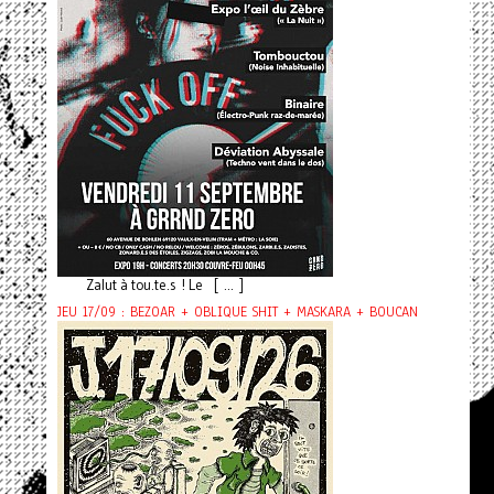
Zalut à tou.te.s ! Le [ ... ]
JEU 17/09 : BEZOAR + OBLIQUE SHIT + MASKARA + BOUCAN