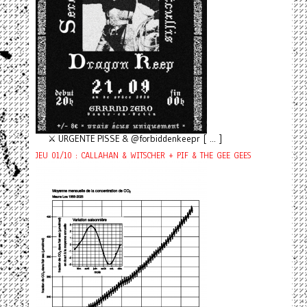
⚔️ URGENTE PISSE & @forbiddenkeepr [ ... ]
JEU 01/10 : CALLAHAN & WITSCHER + PIF & THE GEE GEES