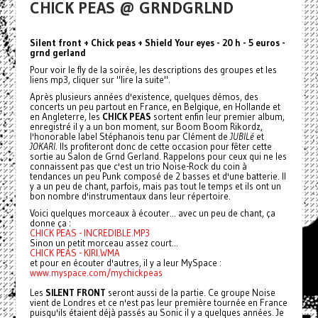
CHICK PEAS @ GRNDGRLND
Silent front + Chick peas + Shield Your eyes - 20 h - 5 euros -
grnd gerland
Pour voir le fly de la soirée, les descriptions des groupes et les
liens mp3, cliquer sur "lire la suite".
Après plusieurs années d'existence, quelques démos, des
concerts un peu partout en France, en Belgique, en Hollande et
en Angleterre, les
CHICK PEAS
sortent enfin leur premier album,
enregistré il y a un bon moment, sur Boom Boom Rikordz,
l'honorable label Stéphanois tenu par Clément de
JUBILé
et
JOKARI
. Ils profiteront donc de cette occasion pour fêter cette
sortie au Salon de Grnd Gerland. Rappelons pour ceux qui ne les
connaissent pas que c'est un trio Noise-Rock du coin à
tendances un peu Punk composé de 2 basses et d'une batterie. Il
y a un peu de chant, parfois, mais pas tout le temps et ils ont un
bon nombre d'instrumentaux dans leur répertoire.
Voici quelques morceaux à écouter... avec un peu de chant, ça
donne ça :
CHICK PEAS - INCREDIBLE.MP3
Sinon un petit morceau assez court...
CHICK PEAS - KIRI.WMA
et pour en écouter d'autres, il y a leur MySpace :
www.myspace.com/mychickpeas
Les
SILENT FRONT
seront aussi de la partie. Ce groupe Noise
vient de Londres et ce n'est pas leur première tournée en France
puisqu'ils étaient déjà passés au Sonic il y a quelques années. Je