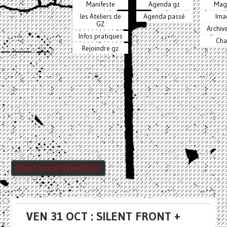
Manifeste
Agenda gz
Mag
les Ateliers de
Agenda passé
Ima
GZ
Archiv
Infos pratiques
Cha
Rejoindre gz
Nous Soutenir Via HelloAsso
VEN 31 OCT : SILENT FRONT +