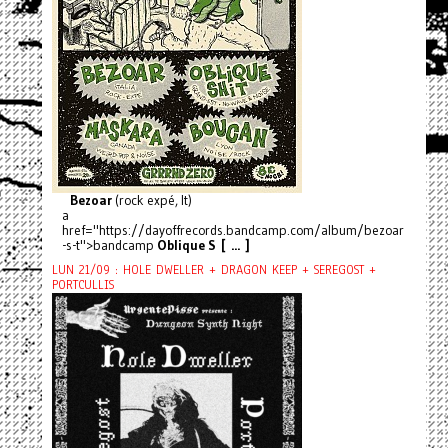
Bezoar
(rock expé, It)
a
href="https://dayoffrecords.bandcamp.com/album/bezoar
-s-t">bandcamp
Oblique S [ ... ]
LUN 21/09 : HOLE DWELLER + DRAGON KEEP + SEREGOST +
PORTCULLIS