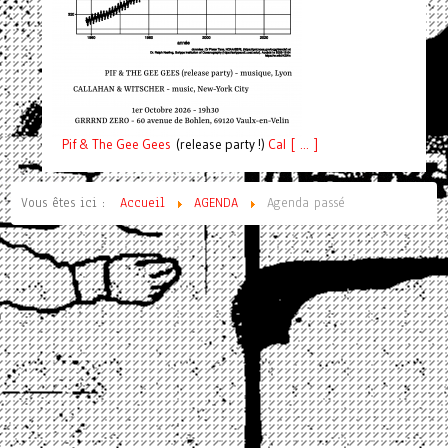
Pif
& The Gee Gees
(release party !)
C
a
l [ ... ]
Vous êtes ici :
Accueil
AGENDA
Agenda passé