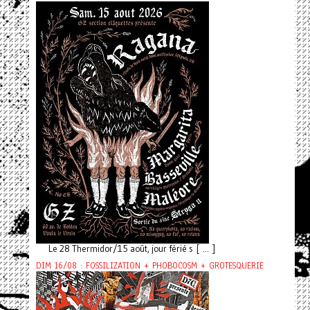
Le 28 Thermidor/15 août, jour férié s [ ... ]
DIM 16/08 : FOSSILIZATION + PHOBOCOSM + GROTESQUERIE