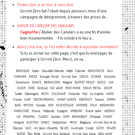
Trrrans Zero a un truc à vous dire
Grrrnd Zero fait l’objet depuis plusieurs mois d’une
campagne de dénigrement, à travers des prises de...
SURVIE DE L'ATELIER DES CANULARS
Cagnotte
L’Atelier des Canulars a eu une fin d'année
bien mouvementée : - Fin octobre le lieu a...
Alors c'est vrai, tu t'es enfin décidé à rejoindre Grrrndzero?
Si tu es arrivé sur cette page, c'est que tu envisages de
participer à Grrrnd Zero. Merci, on va...
BAROQUE
Japon
Nouvelle-Zélande
Vidéo
Islande
KRAUTROCK
Divx
FANFARE
INDIE
Kraspek Mysik
Grrrnd Zero
INDUS
STONER
Autriche
Danemark
DANCE
BREAKCORE
Pologne
BUFFET FROID
DISCO
USA
DOOM
FREE
Festival
NO WAVE
POST-PUNK
HEAVY METAL
DRUM
Suède
Allemagne
MATH
COLDWAVE
Finlande
Mp3
La triperie
HARD
France
SURF
INSTRUMENTAL
AVANT-GARDE
ABSTRACT
Taiwan
IMPRO
BASS
PSYCHE
Canada
POP
ACOUSTIQUE
INTENSE
FOLK
BREAKSTEP
HARDCORE
Ghana
Hollande
Espagne
AMBIANT
Grand salon
WEIRDO
UK
MINIMAL
CLASSIC
Soutien
EXPE
BREAKBEAT
Ethiopie
CHANT
Hongrie
ELECTRO
SONIC
Tadjikistan
PROG
Belgique
Grrrnd Zero et le
Clacson
JAZZ
Un lieux chouette
BLUES
Australie
Israel
GOTH
POWER
NOISE
Îles Féroé
Grrrnd Zero Gerland
Grrrnd Zero Vaise
NEW WAVE