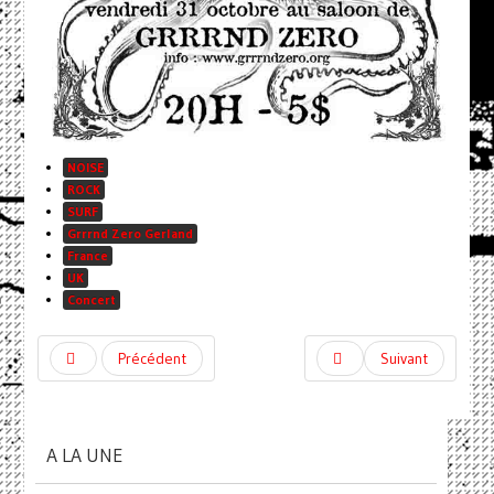
NOISE
ROCK
SURF
Grrrnd Zero Gerland
France
UK
Concert
Précédent
Suivant
A LA UNE