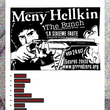
GARAGE
HARDCORE
IMPRO
NOISE
POST-PUNK
Grrrnd Zero Gerland
France