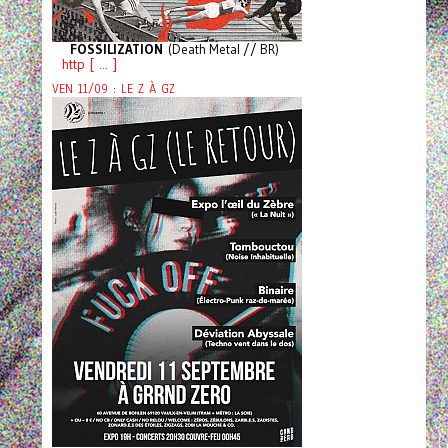
FOSSILIZATION
(Death Metal // BR)
http [ ... ]
VEN 11/09 : LE Z À GZ