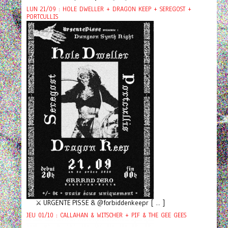
LUN 21/09 : HOLE DWELLER + DRAGON KEEP + SEREGOST +
PORTCULLIS
⚔️ URGENTE PISSE & @forbiddenkeepr [ ... ]
JEU 01/10 : CALLAHAN & WITSCHER + PIF & THE GEE GEES