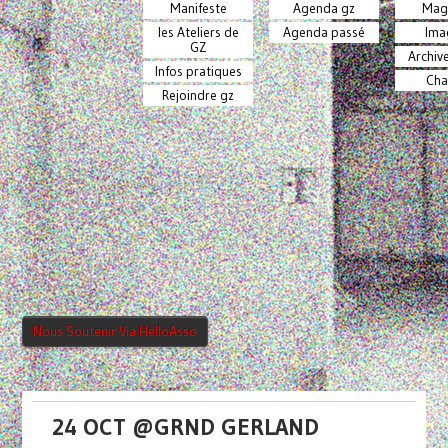
Manifeste
Agenda gz
Mag
les Ateliers de
Agenda passé
Ima
GZ
Archiv
Infos pratiques
Cha
Rejoindre gz
Nous Soutenir Via HelloAsso
24 OCT @GRND GERLAND