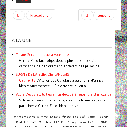
Concert
Précédent
Suivant
A LA UNE
Trrrans Zero a un truc à vous dire
Grrrnd Zero fait l’objet depuis plusieurs mois d’une
campagne de dénigrement, à travers des prises de...
SURVIE DE L'ATELIER DES CANULARS
Cagnotte
L’Atelier des Canulars a eu une fin d'année
bien mouvementée : - Fin octobre le lieu a...
Alors c'est vrai, tu t'es enfin décidé à rejoindre Grrrndzero?
Si tu es arrivé sur cette page, c'est que tu envisages de
participer à Grrrnd Zero. Merci, on va...
Bar des capucins
Autriche
Nouvelle-Zélande
Îles Féroé
DRUM
Hollande
BREAKSTEP
BASS
Mp3
JAZZ
HIP HOP
Norvège
Vidéo
INDIE
GRIND