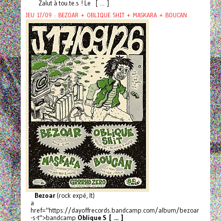
Zalut à tou.te.s ! Le [ ... ]
JEU 17/09 : BEZOAR + OBLIQUE SHIT + MASKARA + BOUCAN
Bezoar
(rock expé, It)
a
href="https://dayoffrecords.bandcamp.com/album/bezoar
-s-t">bandcamp
Oblique S [ ... ]