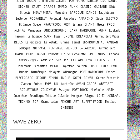
Japon
DOOM
Grrrnd Zero Gerland
POST-PUNK
Somalie
USA
SONIC
STONER
CRUST
GARAGE
IMPRO
PUNK
CLASSIC
GUITARE
Série
Ethiopie
HEAVY METAL
Magazine
BAROQUE
DANCE
Tadjikistan
Lettonie
ROCKABILLY
Portugal
Pays-bas
ANARCHO
Italie
ELECTRO
Finlande
Suède
KRAUTROCK
POST
Sahara
CHANT
Grèce
PROG
MENTAL
Venezuela
UNDERGROUND
DARK
HARDCORE
FUNK
Euskadi
Taiwan
La triperie
SURF
Ibiza
DRONE
BREAKBEAT
Grrrnd Zero Vaise
BLUES
Le Periscope
Le Tostaki
Ghana
Israel
INSTRUMENTAL
AMBIANT
Belgique
NO WAVE
NEW WAVE
WEIRDO
BREAKCORE
Grrrnd Zero
Concert
HARD
CLAP
HARSH
Un lieux chouette
FREE
NOISE
Canada
Kraspek Mysik
Afrique du Sud
lab
FANFARE
Divx
CHAOS
ROCK
Danemark
Exposition
METAL
Projection
Soutien
DISCO
FOLK
EMO
Russie
Numérique
Malaysie
Allemagne
POST-HARDCORE
France
ELECTROACOUSTIQUE
ETHNO
INDUS
GOTH
POWER
Grrrnd Zero et le
Clacson
Suisse
EXPE
UK
Australie
AVANT-GARDE
ABSTRACT
ACOUSTIQUE
COLDWAVE
Espagne
POST-ROCK
Macédoine
MATH
Indonésie
République Tchèque
Islande
Hongrie
Pologne
LO-FI
MINIMAL
TECHNO
POP
Grand salon
PSYCHE
ART
BUFFET FROID
Festival
INTENSE
WAVE ZERO