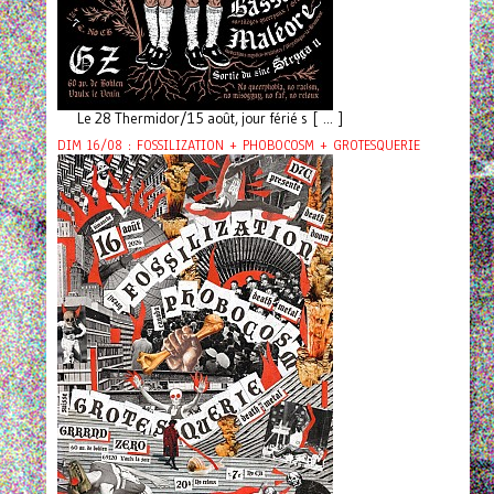
Le 28 Thermidor/15 août, jour férié s [ ... ]
DIM 16/08 : FOSSILIZATION + PHOBOCOSM + GROTESQUERIE