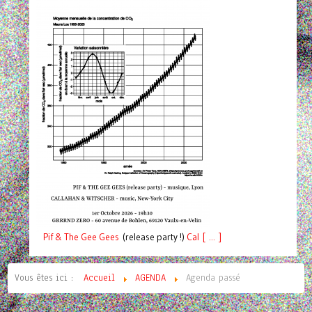
Pif
& The Gee Gees
(release party !)
C
a
l [ ... ]
Vous êtes ici :
Accueil
AGENDA
Agenda passé