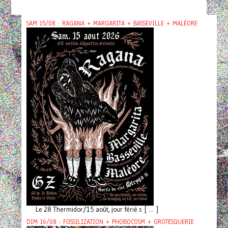
SAM 15/08 : RAGANA + MARGARITA + BASSEVILLE + MALÉORE
Le 28 Thermidor/15 août, jour férié s [ ... ]
DIM 16/08 : FOSSILIZATION + PHOBOCOSM + GROTESQUERIE