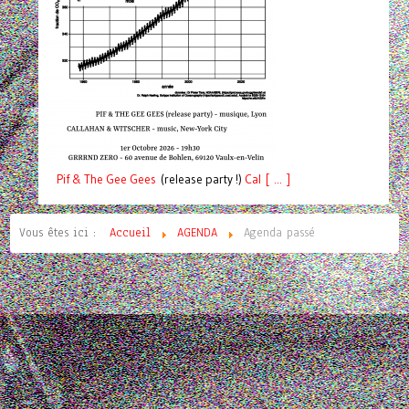
Pif
& The Gee Gees
(release party !)
C
a
l [ ... ]
Vous êtes ici :
Accueil
AGENDA
Agenda passé