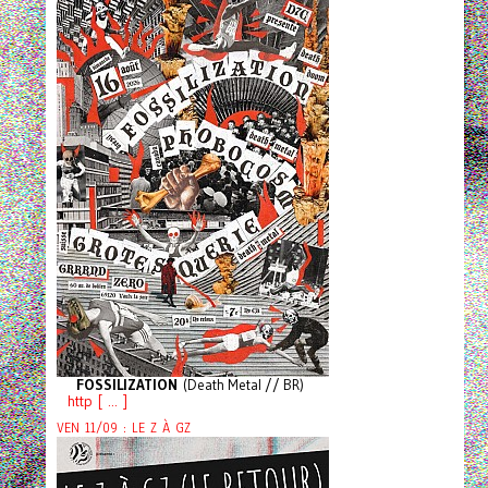
FOSSILIZATION
(Death Metal // BR)
http [ ... ]
VEN 11/09 : LE Z À GZ