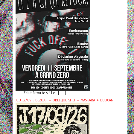
Zalut à tou.te.s ! Le [ ... ]
JEU 17/09 : BEZOAR + OBLIQUE SHIT + MASKARA + BOUCAN