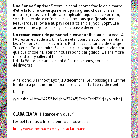
Une Bonne Suprise :
Satomi la demi-gnome fragile en a marre
d'être la fofolle kawai qui ne sert pas à grand chose. Elle se
maturifie, nous livre toute la complexité rugueuse de son moi,
son chant explore enfin d'autres émotions que "je suis une
beauxardeuse joviale au pays des arcs en ciel, yopi yopi". Elle
arrive même à jouer des lignes de basse décentes.
Un remaniement de personnel bienvenu :
ils sont à nouveau 4
! Après un épisode à 3 (Jim Coen étant parti s'autonomiser dans
les très bons Curtains), voilà Ed Rodriguez, guitariste de Gorge
Trio et de Colossamite. Est ce que ça change fondamentalement
quelque chose ? Dieterich nous répond par gtalk : "we are more
relaxed to try different things".
Il dit la Vérité. Jamais ils n'ont été aussi sereins, souples et
désinvoltes.
Ainsi donc, Deerhoof, Lyon, 10 décembre. Leur passage à Grrrnd
tombera à point nommé pour faire advenir
la féérie de noël
.
Un clip :
{youtube width="425" height="344"}ZcNnCxrN2Xk{/youtube}
+
CLARA CLARA
(élégance et vigueur)
Les petits nous offriront leur tout nouveau set.
http://www.myspace.com/claraclaraband
+