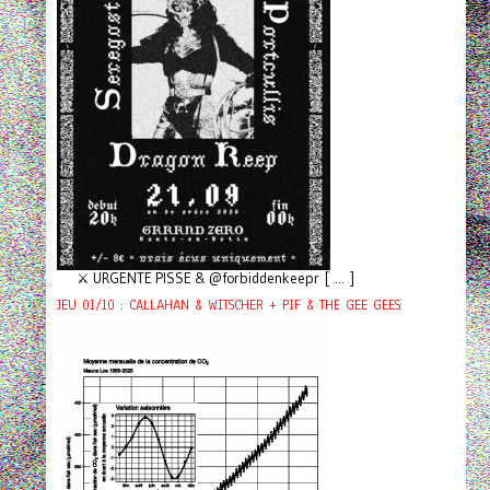
⚔️ URGENTE PISSE & @forbiddenkeepr [ ... ]
JEU 01/10 : CALLAHAN & WITSCHER + PIF & THE GEE GEES