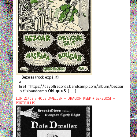
Bezoar
(rock expé, It)
a
href="https://dayoffrecords.bandcamp.com/album/bezoar
-s-t">bandcamp
Oblique S [ ... ]
LUN 21/09 : HOLE DWELLER + DRAGON KEEP + SEREGOST +
PORTCULLIS