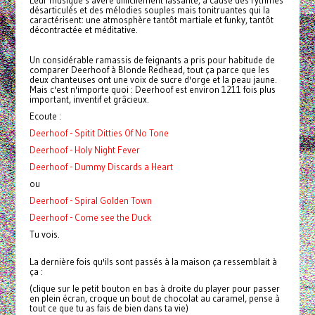
Leur musique s'avère difficilement lassante, à cause des rythmes
désarticulés et des mélodies souples mais tonitruantes qui la
caractérisent: une atmosphère tantôt martiale et funky, tantôt
décontractée et méditative.
Un considérable ramassis de feignants a pris pour habitude de
comparer Deerhoof à Blonde Redhead, tout ça parce que les
deux chanteuses ont une voix de sucre d'orge et la peau jaune.
Mais c'est n'importe quoi : Deerhoof est environ 1211 fois plus
important, inventif et grâcieux.
Ecoute :
Deerhoof - Spitit Ditties Of No Tone
Deerhoof - Holy Night Fever
Deerhoof - Dummy Discards a Heart
ou
Deerhoof - Spiral Golden Town
Deerhoof - Come see the Duck
Tu vois.
La dernière fois qu'ils sont passés à la maison ça ressemblait à
ça :
(clique sur le petit bouton en bas à droite du player pour passer
en plein écran, croque un bout de chocolat au caramel, pense à
tout ce que tu as fais de bien dans ta vie)