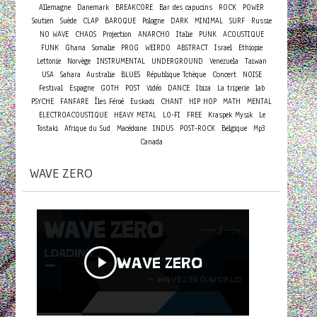
Allemagne
Danemark
BREAKCORE
Bar des capucins
ROCK
POWER
Soutien
Suède
CLAP
BAROQUE
Pologne
DARK
MINIMAL
SURF
Russie
NO WAVE
CHAOS
Projection
ANARCHO
Italie
PUNK
ACOUSTIQUE
FUNK
Ghana
Somalie
PROG
WEIRDO
ABSTRACT
Israel
Ethiopie
Lettonie
Norvège
INSTRUMENTAL
UNDERGROUND
Venezuela
Taiwan
Concert
USA
Sahara
Australie
BLUES
République Tchèque
NOISE
Festival
Espagne
GOTH
POST
Vidéo
DANCE
Ibiza
La triperie
lab
PSYCHE
FANFARE
Îles Féroé
Euskadi
CHANT
HIP HOP
MATH
MENTAL
ELECTROACOUSTIQUE
HEAVY METAL
LO-FI
FREE
Kraspek Mysik
Le
Tostaki
Afrique du Sud
Macédoine
INDUS
POST-ROCK
Belgique
Mp3
Canada
WAVE ZERO