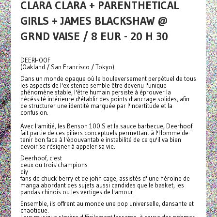
CLARA CLARA + PARENTHETICAL
GIRLS + JAMES BLACKSHAW @
GRND VAISE / 8 EUR - 20 H 30
DEERHOOF
(Oakland / San Francisco / Tokyo)
Dans un monde opaque où le bouleversement perpétuel de tous
les aspects de l'existence semble être devenu l'unique
phénomène stable, l'être humain persiste à éprouver la
nécéssité intérieure d'établir des points d'ancrage solides, afin
de structurer une identité marquée par l'incertitude et la
confusion.
Avec l'amitié, les Benson 100 S et la sauce barbecue, Deerhoof
fait partie de ces piliers conceptuels permettant à l'Homme de
tenir bon face à l'épouvantable instabilité de ce qu'il va bien
devoir se résigner à appeler sa vie.
Deerhoof, c'est
deux ou trois champions
diy
fans de chuck berry et de john cage, assistés d' une héroïne de
manga abordant des sujets aussi candides que le basket, les
pandas chinois ou les vertiges de l'amour.
Ensemble, ils offrent au monde une pop universelle, dansante et
chaotique.