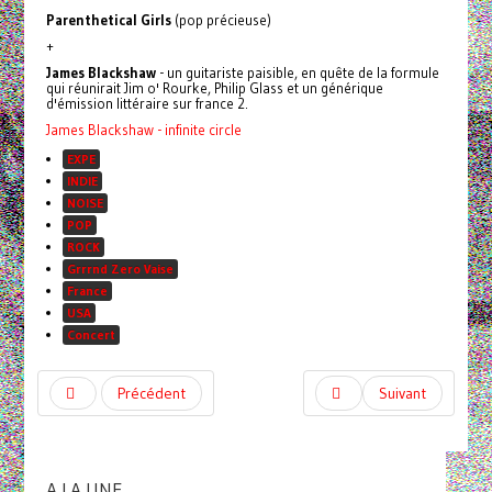
Parenthetical Girls
(pop précieuse)
+
James Blackshaw
- un guitariste paisible, en quête de la formule
qui réunirait Jim o' Rourke, Philip Glass et un générique
d'émission littéraire sur france 2.
James Blackshaw - infinite circle
EXPE
INDIE
NOISE
POP
ROCK
Grrrnd Zero Vaise
France
USA
Concert
Précédent
Suivant
A LA UNE