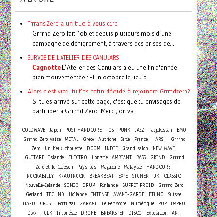
Trrrans Zero a un truc à vous dire
Grrrnd Zero fait l’objet depuis plusieurs mois d’une
campagne de dénigrement, à travers des prises de...
SURVIE DE L'ATELIER DES CANULARS
Cagnotte
L’Atelier des Canulars a eu une fin d'année
bien mouvementée : - Fin octobre le lieu a...
Alors c'est vrai, tu t'es enfin décidé à rejoindre Grrrndzero?
Si tu es arrivé sur cette page, c'est que tu envisages de
participer à Grrrnd Zero. Merci, on va...
COLDWAVE
Japon
POST-HARDCORE
POST-PUNK
JAZZ
Tadjikistan
EMO
Grrrnd Zero Vaise
METAL
Grèce
Autriche
Série
France
HARSH
Grrrnd
Zero
Un lieux chouette
DOOM
INDIE
Grand salon
NEW WAVE
GUITARE
Islande
ELECTRO
Hongrie
AMBIANT
BASS
GRIND
Grrrnd
Zero et le Clacson
Pays-bas
Magazine
Malaysie
HARDCORE
ROCKABILLY
KRAUTROCK
BREAKBEAT
EXPE
STONER
UK
CLASSIC
Nouvelle-Zélande
SONIC
DRUM
Finlande
BUFFET FROID
Grrrnd Zero
Gerland
TECHNO
Hollande
INTENSE
AVANT-GARDE
ETHNO
Suisse
HARD
CRUST
Portugal
GARAGE
Le Periscope
Numérique
POP
IMPRO
Divx
FOLK
Indonésie
DRONE
BREAKSTEP
DISCO
Exposition
ART