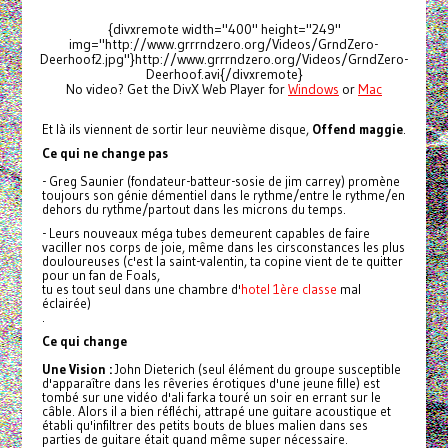
{divxremote width="400" height="249"
img="http://www.grrrndzero.org/Videos/GrndZero-
Deerhoof2.jpg"}http://www.grrrndzero.org/Videos/GrndZero-
Deerhoof.avi{/divxremote}
No video? Get the DivX Web Player for
Windows
or
Mac
Et là ils viennent de sortir leur neuvième disque,
Offend maggie
.
Ce qui ne change pas
- Greg Saunier (fondateur-batteur-sosie de jim carrey) promène
toujours son génie démentiel dans le rythme/entre le rythme/en
dehors du rythme/partout dans les microns du temps.
- Leurs nouveaux méga tubes demeurent capables de faire
vaciller nos corps de joie, même dans les cirsconstances les plus
douloureuses (c'est la saint-valentin, ta copine vient de te quitter
pour un fan de Foals,
tu es tout seul dans une chambre d'
hotel 1ère classe
mal
éclairée)
.
Ce qui change
Une Vision :
John Dieterich (seul élément du groupe susceptible
d'apparaître dans les rêveries érotiques d'une jeune fille) est
tombé sur une vidéo d'ali farka touré un soir en errant sur le
câble. Alors il a bien réfléchi, attrapé une guitare acoustique et
établi qu'infiltrer des petits bouts de blues malien dans ses
parties de guitare était quand même super nécessaire.