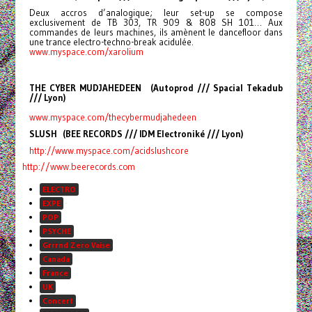
Deux accros d’analogique; leur set-up se compose
exclusivement de TB 303, TR 909 & 808 SH 101… Aux
commandes de leurs machines, ils amènent le dancefloor dans
une trance electro-techno-break acidulée.
www.myspace.com/xarolium
THE CYBER MUDJAHEDEEN (Autoprod /// Spacial Tekadub
/// Lyon)
www.myspace.com/
thecybermudjahedeen
SLUSH (BEE RECORDS /// IDM Electroniké /// Lyon)
http://www.myspace.com/
acidslushcore
http://www.beerecords.com
ELECTRO
EXPE
POP
PSYCHE
Grrrnd Zero Vaise
Canada
France
UK
Concert