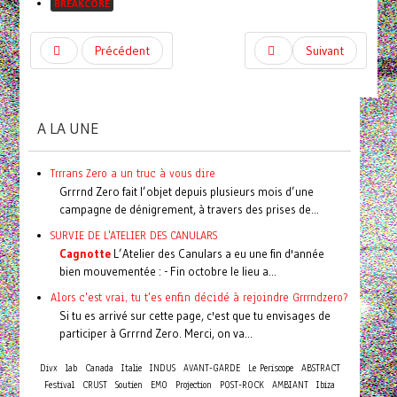
BREAKCORE
Précédent
Suivant
A LA UNE
Trrrans Zero a un truc à vous dire
Grrrnd Zero fait l’objet depuis plusieurs mois d’une
campagne de dénigrement, à travers des prises de...
SURVIE DE L'ATELIER DES CANULARS
Cagnotte
L’Atelier des Canulars a eu une fin d'année
bien mouvementée : - Fin octobre le lieu a...
Alors c'est vrai, tu t'es enfin décidé à rejoindre Grrrndzero?
Si tu es arrivé sur cette page, c'est que tu envisages de
participer à Grrrnd Zero. Merci, on va...
Divx
lab
Canada
Italie
INDUS
AVANT-GARDE
Le Periscope
ABSTRACT
Festival
CRUST
Soutien
EMO
Projection
POST-ROCK
AMBIANT
Ibiza