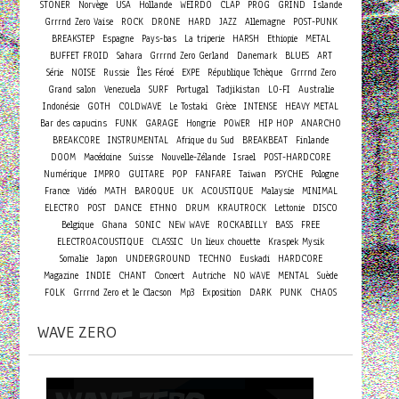
STONER
Norvège
USA
Hollande
WEIRDO
CLAP
PROG
GRIND
Islande
Grrrnd Zero Vaise
ROCK
DRONE
HARD
JAZZ
Allemagne
POST-PUNK
BREAKSTEP
Espagne
Pays-bas
La triperie
HARSH
Ethiopie
METAL
BUFFET FROID
Sahara
Grrrnd Zero Gerland
Danemark
BLUES
ART
Série
NOISE
Russie
Îles Féroé
EXPE
République Tchèque
Grrrnd Zero
Grand salon
Venezuela
SURF
Portugal
Tadjikistan
LO-FI
Australie
Indonésie
GOTH
COLDWAVE
Le Tostaki
Grèce
INTENSE
HEAVY METAL
Bar des capucins
FUNK
GARAGE
Hongrie
POWER
HIP HOP
ANARCHO
BREAKCORE
INSTRUMENTAL
Afrique du Sud
BREAKBEAT
Finlande
DOOM
Macédoine
Suisse
Nouvelle-Zélande
Israel
POST-HARDCORE
Numérique
IMPRO
GUITARE
POP
FANFARE
Taiwan
PSYCHE
Pologne
France
Vidéo
MATH
BAROQUE
UK
ACOUSTIQUE
Malaysie
MINIMAL
ELECTRO
POST
DANCE
ETHNO
DRUM
KRAUTROCK
Lettonie
DISCO
Belgique
Ghana
SONIC
NEW WAVE
ROCKABILLY
BASS
FREE
ELECTROACOUSTIQUE
CLASSIC
Un lieux chouette
Kraspek Mysik
Somalie
Japon
UNDERGROUND
TECHNO
Euskadi
HARDCORE
Concert
Magazine
INDIE
CHANT
Autriche
NO WAVE
MENTAL
Suède
FOLK
Grrrnd Zero et le Clacson
Mp3
Exposition
DARK
PUNK
CHAOS
WAVE ZERO