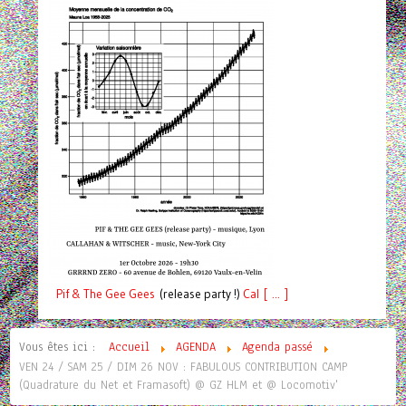
Pif
& The Gee Gees
(release party !)
C
a
l [ ... ]
Vous êtes ici :
Accueil
AGENDA
Agenda passé
VEN 24 / SAM 25 / DIM 26 NOV : FABULOUS CONTRIBUTION CAMP
(Quadrature du Net et Framasoft) @ GZ HLM et @ Locomotiv'