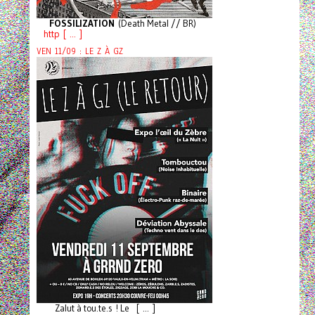
FOSSILIZATION
(Death Metal // BR)
http [ ... ]
VEN 11/09 : LE Z À GZ
Zalut à tou.te.s ! Le [ ... ]