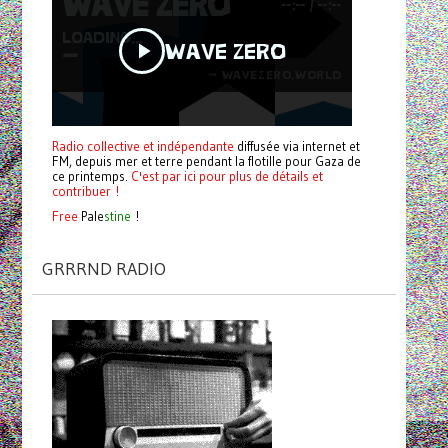
Radio collective et indépendante
diffusée via internet et
FM, depuis mer et terre pendant la flotille pour Gaza de
ce printemps.
C'est par ici pour plus de détails et
contribuer !
Free
Pale
stine
!
GRRRND RADIO