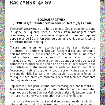
RACZYNSKI @ GV
BOGDAN RACZYNSKI
(REPHLEX /// Braindance Psychedelic Electro /// Canada)
Yeeeeehhhaaaaawww,
notre héros ultime. Ses productions, dans
la lignée de Squarepusher ou Aphex Twin, mélangent beats
complexes, chants et samples étranges, et sortent sur Rephlex
depuis plus de 10 ans. Un son toujours innovant, dansant, teinté
de lyrisme mélodramatique.
Malgré une unanime reconnaissance de ses talents de
producteur et performer, Bogdan Raczynski est une personne
peu médiatisée. C’est durant ses études au sein d’une école
d’art au Japon dans les années 90 que sa passion pour la
musique est née. Il joue de la trompette dans des clubs de jazz et
compose des morceaux à l’aide de son ordi et de trackers, pour
les distribuer gratuitement sur le netlabel
Kosmic Free Music
Foundation
. Il habite Tokyo en « couch surfer » chez des amis et
en sans domicile fixe dans les rues, sa vie restant centrée sur la
musique ; ses premiers morceaux reflètent bien ces moments
chaotiques de sa vie.
Rapidement, ses productions sont remarquées par Richard D.
James (aka Aphex Twin) et sortent naturellement sur son label
Rephlex. Les albums
Samurai Math Beats
et
Boku Mo Wakaran
voient
le jour et sont une vraie révolution sur la scène électro.
Il se concentre sur le tracker et d'autres modes de production
informatiques mais les instruments restent présents comme