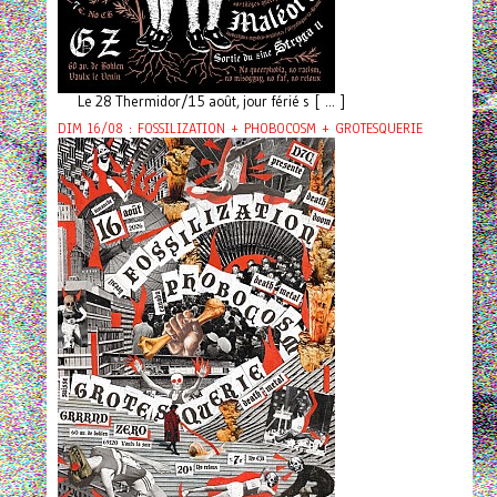
Le 28 Thermidor/15 août, jour férié s [ ... ]
DIM 16/08 : FOSSILIZATION + PHOBOCOSM + GROTESQUERIE