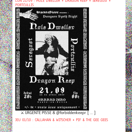
LUN 21/09 : HOLE DWELLER + DRAGON KEEP + SEREGOST +
PORTCULLIS
⚔️ URGENTE PISSE & @forbiddenkeepr [ ... ]
JEU 01/10 : CALLAHAN & WITSCHER + PIF & THE GEE GEES