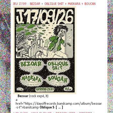
JEU 17/09 : BEZOAR + OBLIQUE SHIT + MASKARA + BOUCAN
Bezoar
(rock expé, It)
a
href="https://dayoffrecords.bandcamp.com/album/bezoar
-s-t">bandcamp
Oblique S [ ... ]