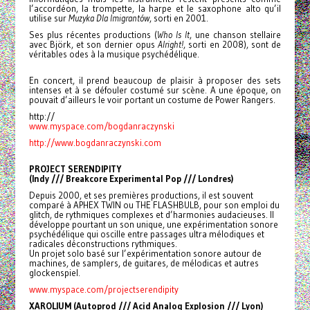
l’accordéon, la trompette, la harpe et le saxophone alto qu’il
utilise sur
Muzyka Dla Imigrantów
, sorti en 2001.
Ses plus récentes productions (
Who Is It
, une chanson stellaire
avec Björk, et son dernier opus
Alright!
, sorti en 2008), sont de
véritables odes à la musique psychédélique.
En concert, il prend beaucoup de plaisir à proposer des sets
intenses et à se défouler costumé sur scène. A une époque, on
pouvait d’ailleurs le voir portant un costume de Power Rangers.
http://
www.myspace.com/
bogdanraczynski
http://www.bogdanraczynski.com
PROJECT SERENDIPITY
(Indy /// Breakcore Experimental Pop /// Londres)
Depuis 2000, et ses premières productions, il est souvent
comparé à APHEX TWIN ou THE FLASHBULB, pour son emploi du
glitch, de rythmiques complexes et d’harmonies audacieuses. Il
développe pourtant un son unique, une expérimentation sonore
psychédélique qui oscille entre passages ultra mélodiques et
radicales déconstructions rythmiques.
Un projet solo basé sur l’expérimentation sonore autour de
machines, de samplers, de guitares, de mélodicas et autres
glockenspiel.
www.myspace.com/
projectserendipity
XAROLIUM (Autoprod /// Acid Analog Explosion /// Lyon)