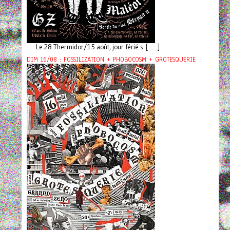
Le 28 Thermidor/15 août, jour férié s [ ... ]
DIM 16/08 : FOSSILIZATION + PHOBOCOSM + GROTESQUERIE