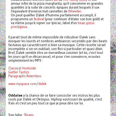
amour infini de la pizza margharita, qu'il consomme en grandes
quantités à la suite de concerts épiques durant lesquels il sue
l'équivalent d'environ huit cannettes de
Ottweiler
.
On peut qualifier Dälek d'homme parfaitement accompli, il
programme un
festival
(pour continuer d'étaler son bon goût) et
va même jusqu'à signer sur Ipecac, label d'un
beau gosse
prestigieux
.
Il parait tout de même impossible de ridiculiser Dalek sans
évoquer les lourds et sombres ambiances secondés par des beats
fastueux qui caractérisent si bien sa musique. Cette recette serait
incomplète si on on oubliait, son flot si particulier et quasi divin.
Bref, Dalek semble être un merveilleux cuisinier (et lui, c'est tout
les jours qu'il se décarcasse), et pour s'en convaincre, ecoutez
simpletement les MP3 :
Classical Homicide
Gutter Tactics
Paragraphs Relentless
www.myspace.com/dalek
Oddatee
a la chance de se faire concocter ses instrus les plus
cools par Dälek et Oktopus. Hiphop eastcoast de qualité, c'est
frais et c'est un peu tout ce que je peux dire sur lui.
Son tube :
Ricans