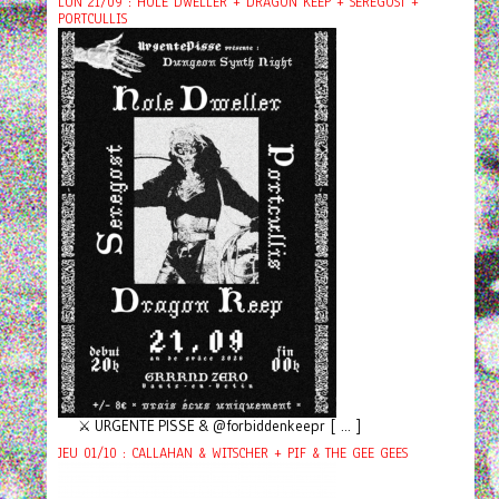
LUN 21/09 : HOLE DWELLER + DRAGON KEEP + SEREGOST +
PORTCULLIS
⚔️ URGENTE PISSE & @forbiddenkeepr [ ... ]
JEU 01/10 : CALLAHAN & WITSCHER + PIF & THE GEE GEES