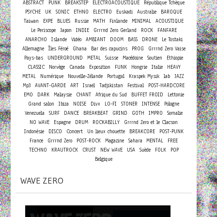
ABSTRACT
PUNK
BREAKSTEP
ELECTROACOUSTIQUE
République Tchèque
PSYCHE
UK
SONIC
ETHNO
ELECTRO
Euskadi
Australie
BAROQUE
Taiwan
EXPE
BLUES
Russie
MATH
Finlande
MINIMAL
ACOUSTIQUE
Le Periscope
Japon
INDIE
Grrrnd Zero Gerland
ROCK
FANFARE
ANARCHO
Islande
Vidéo
AMBIANT
DOOM
BASS
DRONE
Le Tostaki
Allemagne
Îles Féroé
Ghana
Bar des capucins
PROG
Grrrnd Zero Vaise
Pays-bas
UNDERGROUND
METAL
Suisse
Macédoine
Soutien
Ethiopie
CLASSIC
Norvège
Canada
Exposition
FUNK
Hongrie
Italie
HEAVY
METAL
Numérique
Nouvelle-Zélande
Portugal
Kraspek Mysik
lab
JAZZ
Mp3
AVANT-GARDE
ART
Israel
Tadjikistan
Festival
POST-HARDCORE
EMO
DARK
Malaysie
CHANT
Afrique du Sud
BUFFET FROID
Lettonie
Grand salon
Ibiza
NOISE
Divx
LO-FI
STONER
INTENSE
Pologne
Venezuela
SURF
DANCE
BREAKBEAT
GRIND
GOTH
IMPRO
Somalie
NO WAVE
Espagne
DRUM
ROCKABILLY
Grrrnd Zero et le Clacson
Concert
Indonésie
DISCO
Un lieux chouette
BREAKCORE
POST-PUNK
France
Grrrnd Zero
POST-ROCK
Magazine
Sahara
MENTAL
FREE
TECHNO
KRAUTROCK
CRUST
NEW WAVE
USA
Suède
FOLK
POP
Belgique
WAVE ZERO