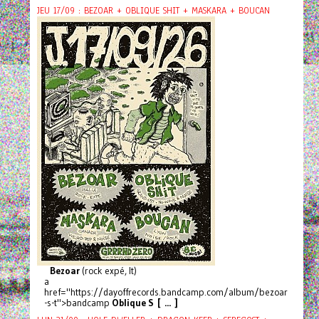
JEU 17/09 : BEZOAR + OBLIQUE SHIT + MASKARA + BOUCAN
Bezoar
(rock expé, It)
a
href="https://dayoffrecords.bandcamp.com/album/bezoar
-s-t">bandcamp
Oblique S [ ... ]