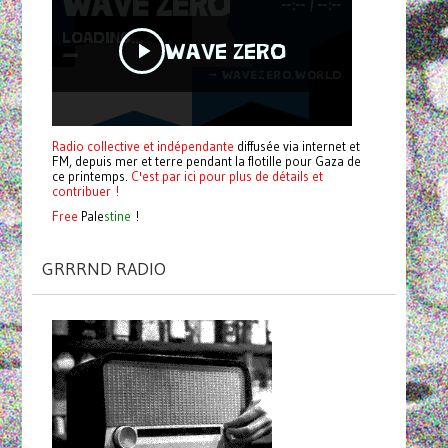
Radio collective et indépendante
diffusée via internet et
FM, depuis mer et terre pendant la flotille pour Gaza de
ce printemps.
C'est par ici pour plus de détails et
contribuer !
Free
Pale
stine
!
GRRRND RADIO