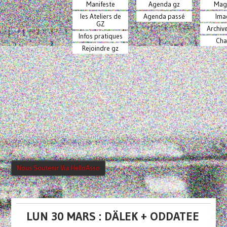
Manifeste
Agenda gz
Mag
les Ateliers de
Agenda passé
Ima
GZ
Archiv
Infos pratiques
Cha
Rejoindre gz
Nous Soutenir Via HelloAsso
LUN 30 MARS : DÄLEK + ODDATEE