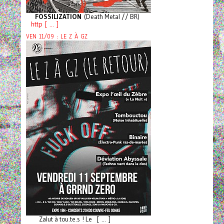
FOSSILIZATION
(Death Metal // BR)
http [ ... ]
VEN 11/09 : LE Z À GZ
Zalut à tou.te.s ! Le [ ... ]