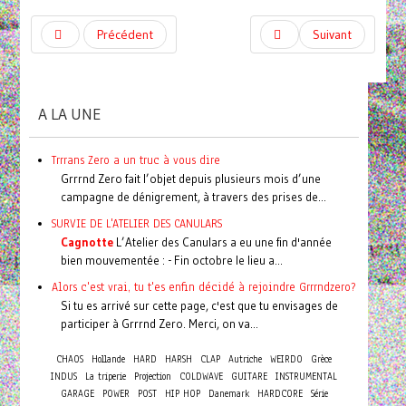
Précédent
Suivant
A LA UNE
Trrrans Zero a un truc à vous dire
Grrrnd Zero fait l’objet depuis plusieurs mois d’une
campagne de dénigrement, à travers des prises de...
SURVIE DE L'ATELIER DES CANULARS
Cagnotte
L’Atelier des Canulars a eu une fin d'année
bien mouvementée : - Fin octobre le lieu a...
Alors c'est vrai, tu t'es enfin décidé à rejoindre Grrrndzero?
Si tu es arrivé sur cette page, c'est que tu envisages de
participer à Grrrnd Zero. Merci, on va...
CHAOS
Hollande
HARD
HARSH
CLAP
Autriche
WEIRDO
Grèce
INDUS
La triperie
Projection
COLDWAVE
GUITARE
INSTRUMENTAL
GARAGE
POWER
POST
HIP HOP
Danemark
HARDCORE
Série