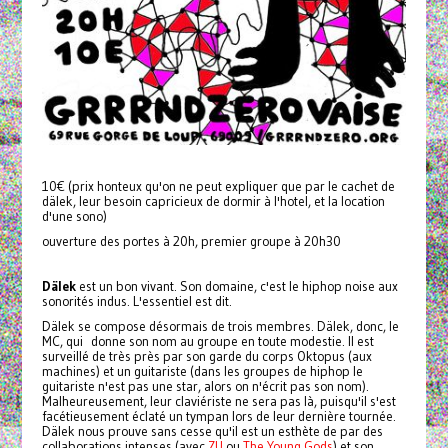
10€ (prix honteux qu'on ne peut expliquer que par le cachet de
dälek, leur besoin capricieux de dormir à l'hotel, et la location
d'une sono)
ouverture des portes à 20h, premier groupe à 20h30
Dälek
est un bon vivant. Son domaine, c'est le hiphop noise aux
sonorités indus. L'essentiel est dit.
Dälek se compose désormais de trois membres. Dälek, donc, le
MC, qui donne son nom au groupe en toute modestie. Il est
surveillé de très près par son garde du corps Oktopus (aux
machines) et un guitariste (dans les groupes de hiphop le
guitariste n'est pas une star, alors on n'écrit pas son nom).
Malheureusement, leur claviériste ne sera pas là, puisqu'il s'est
facétieusement éclaté un tympan lors de leur dernière tournée.
Dälek nous prouve sans cesse qu'il est un esthète de par des
collaborations intenses (avec
ZU
ou
The Young Gods
) et son