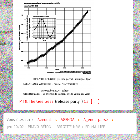
Pif
& The Gee Gees
(release party !)
C
a
l [ ... ]
Vous êtes ici :
Accueil
AGENDA
Agenda passé
jeu 20/02 : BRAVO BÉTON + BRIGITTE NRV + PD MA LIFE