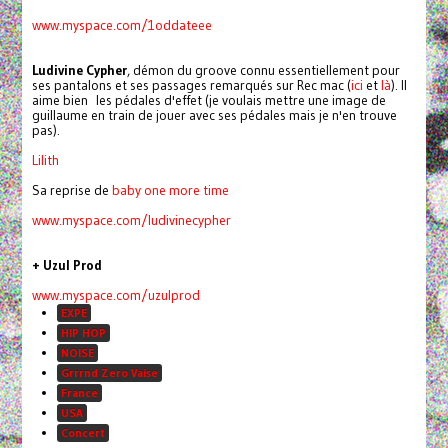
www.myspace.com/1oddateee
Ludivine Cypher
, démon du groove connu essentiellement pour
ses pantalons et ses passages remarqués sur Rec mac (
ici
et
là
). Il
aime bien les pédales d'effet (je voulais mettre une image de
guillaume en train de jouer avec ses pédales mais je n'en trouve
pas).
Lilith
Sa reprise de
baby one more time
www.myspace.com/
ludivinecypher
+ Uzul Prod
www.myspace.com/uzulprod
EXPE
HIP HOP
NOISE
Grrrnd Zero Vaise
France
USA
Concert