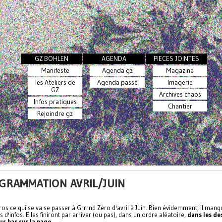
GZ BOHLEN
AGENDA
PIECES JOINTES
Manifeste
Agenda gz
Magazine
les Ateliers de
Agenda passé
Imagerie
GZ
Archives chaos
Infos pratiques
Chantier
Rejoindre gz
GRAMMATION AVRIL/JUIN
ros ce qui se va se passer à Grrrnd Zero d'avril à Juin. Bien évidemment, il man
 d'infos. Elles finiront par arriver (ou pas), dans un ordre aléatoire,
dans les de
us bas sur la page
.