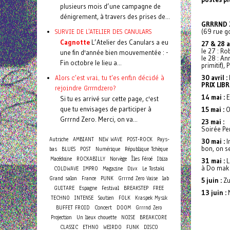
plusieurs mois d’une campagne de
dénigrement, à travers des prises de...
GRRRND Z
SURVIE DE L'ATELIER DES CANULARS
(69 rue g
Cagnotte
L’Atelier des Canulars a eu
27 & 28 av
le 27 : R
une fin d'année bien mouvementée : -
le 28 : A
Fin octobre le lieu a...
primitif),
Alors c'est vrai, tu t'es enfin décidé à
30 avril :
PRIX LIBR
rejoindre Grrrndzero?
14 mai :
E
Si tu es arrivé sur cette page, c'est
que tu envisages de participer à
15 mai :
O
Grrrnd Zero. Merci, on va...
23 mai :
Soirée Pe
Autriche
AMBIANT
NEW WAVE
POST-ROCK
Pays-
30 mai :
I
bon, on se
bas
BLUES
POST
Numérique
République Tchèque
Macédoine
ROCKABILLY
Norvège
Îles Féroé
Ibiza
31 mai :
L
à Do make
COLDWAVE
IMPRO
Magazine
Divx
Le Tostaki
Grand salon
France
PUNK
Grrrnd Zero Vaise
lab
5 juin :
Zu
GUITARE
Espagne
Festival
BREAKSTEP
FREE
13 juin :
TECHNO
INTENSE
Soutien
FOLK
Kraspek Mysik
Concert
BUFFET FROID
DOOM
Grrrnd Zero
Projection
Un lieux chouette
NOISE
BREAKCORE
CLASSIC
ETHNO
WEIRDO
FUNK
DISCO