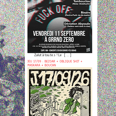
Zalut à tou.te.s ! Le [ ... ]
JEU 17/09 : BEZOAR + OBLIQUE SHIT +
MASKARA + BOUCAN