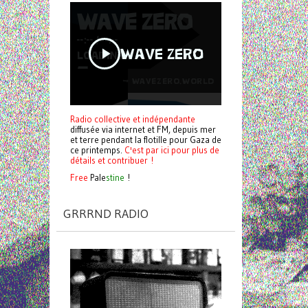
Radio collective et indépendante
diffusée via internet et FM, depuis mer
et terre pendant la flotille pour Gaza de
ce printemps.
C'est par ici pour plus de
détails et contribuer !
Free
Pale
stine
!
GRRRND RADIO