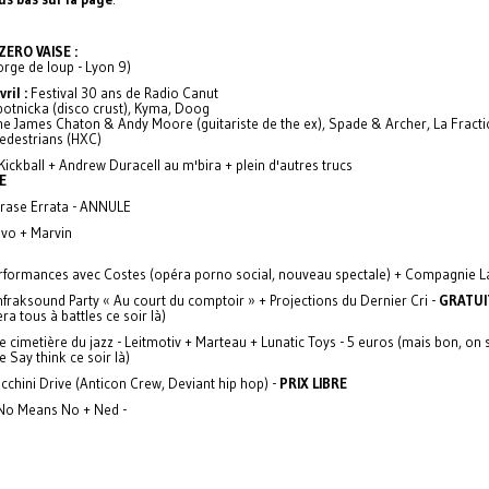
ERO VAISE :
orge de loup - Lyon 9)
ril :
Festival 30 ans de Radio Canut
obotnicka (disco crust), Kyma, Doog
nne James Chaton & Andy Moore (guitariste de the ex), Spade & Archer, La Fract
 Pedestrians (HXC)
Kickball + Andrew Duracell au m'bira + plein d'autres trucs
E
rase Errata - ANNULE
vo + Marvin
rformances avec Costes (opéra porno social, nouveau spectale) + Compagnie 
nfraksound Party « Au court du comptoir » + Projections du Dernier Cri -
GRATUI
ra tous à battles ce soir là)
e cimetière du jazz - Leitmotiv + Marteau + Lunatic Toys - 5 euros (mais bon, on 
 Say think ce soir là)
cchini Drive (Anticon Crew, Deviant hip hop) -
PRIX LIBRE
No Means No + Ned -