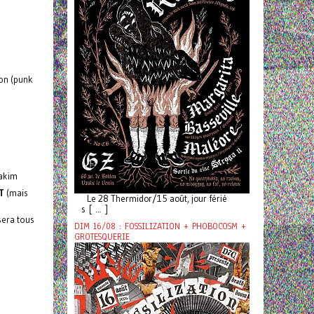
ion (punk
Lakim
T
(mais
Le 28 Thermidor/15 août, jour férié
s [ ... ]
sera tous
DIM 16/08 : FOSSILIZATION + PHOBOCOSM +
GROTESQUERIE