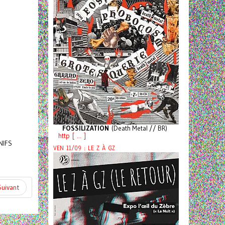
FOSSILIZATION
(Death Metal // BR)
http [ ... ]
NIFS
VEN 11/09 : LE Z À GZ
Suivant