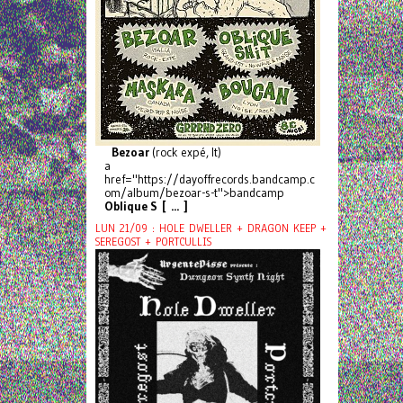
Bezoar
(rock expé, It)
a
href="https://dayoffrecords.bandcamp.c
om/album/bezoar-s-t">bandcamp
Oblique S [ ... ]
LUN 21/09 : HOLE DWELLER + DRAGON KEEP +
SEREGOST + PORTCULLIS