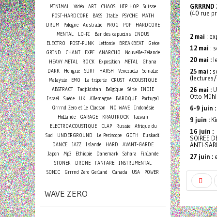
GRRRND 
MINIMAL
Vidéo
ART
CHAOS
HIP HOP
Suisse
(40 rue p
POST-HARDCORE
BASS
Italie
PSYCHE
MATH
DRUM
Pologne
Australie
PROG
POP
HARDCORE
MENTAL
LO-FI
Bar des capucins
INDUS
2 mai
: ex
ELECTRO
POST-PUNK
Lettonie
BREAKBEAT
Grèce
12 mai
: 
GRIND
CHANT
EXPE
ANARCHO
Nouvelle-Zélande
20 mai :
l
HEAVY METAL
ROCK
Exposition
METAL
Ghana
DARK
Hongrie
SURF
HARSH
Venezuela
Somalie
25 mai :
so
(lectures
Malaysie
EMO
La triperie
CRUST
ACOUSTIQUE
ABSTRACT
Tadjikistan
Belgique
Série
INDIE
26 mai :
Un
Otto Mühl
Israel
Suède
UK
Allemagne
BAROQUE
Portugal
Grrrnd Zero et le Clacson
NO WAVE
Indonésie
6-9 juin :
Hollande
GARAGE
KRAUTROCK
Taiwan
9 juin :
Ki
ELECTROACOUSTIQUE
CLAP
Russie
Afrique du
16 juin :
Sud
UNDERGROUND
Le Periscope
GOTH
Euskadi
SOIREE D
DANCE
JAZZ
Islande
HARD
AVANT-GARDE
ANTI-SAR
Japon
Mp3
Ethiopie
Danemark
Sahara
Finlande
27 juin :
e
STONER
DRONE
FANFARE
INSTRUMENTAL
SONIC
Grrrnd Zero Gerland
Canada
USA
POWER
WAVE ZERO