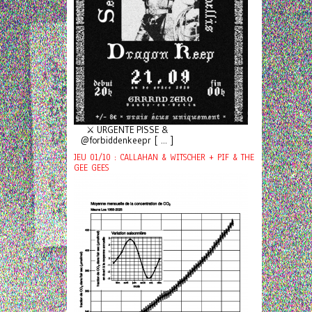
⚔️ URGENTE PISSE &
@forbiddenkeepr [ ... ]
JEU 01/10 : CALLAHAN & WITSCHER + PIF & THE
GEE GEES