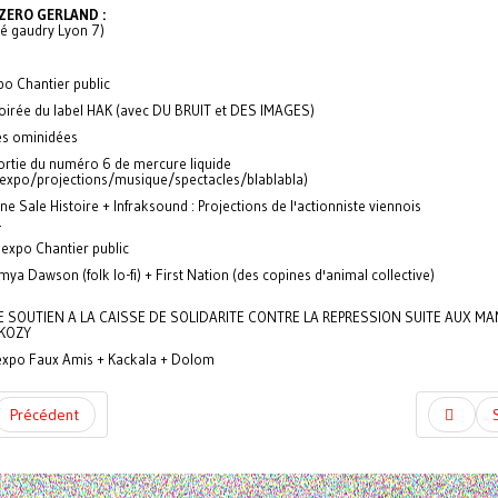
ZERO GERLAND :
ré gaudry Lyon 7)
po Chantier public
soirée du label HAK (avec DU BRUIT et DES IMAGES)
es ominidées
rtie du numéro 6 de mercure liquide
/expo/projections/musique/spectacles/blablabla)
e Sale Histoire + Infraksound : Projections de l'actionniste viennois
.
expo Chantier public
mya Dawson (folk lo-fi) + First Nation (des copines d'animal collective)
E SOUTIEN A LA CAISSE DE SOLIDARITE CONTRE LA REPRESSION SUITE AUX MA
KOZY
xpo Faux Amis + Kackala + Dolom
Précédent