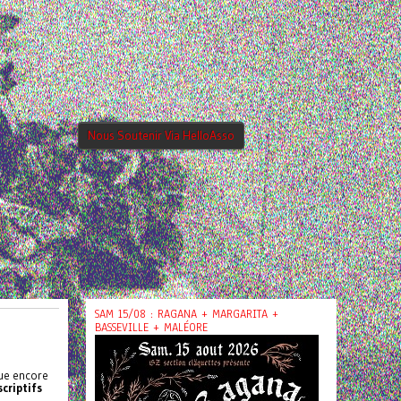
Nous Soutenir Via HelloAsso
SAM 15/08 : RAGANA + MARGARITA +
BASSEVILLE + MALÉORE
que encore
scriptifs