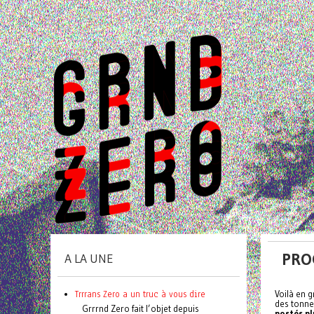
PRO
A LA UNE
Trrrans Zero a un truc à vous dire
Voilà en g
des tonnes
Grrrnd Zero fait l’objet depuis
postés pl