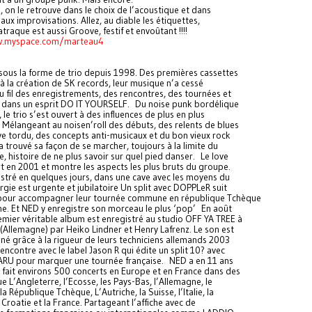
z, on le retrouve dans le choix de l’acoustique et dans
 aux improvisations. Allez, au diable les étiquettes,
raque est aussi Groove, festif et envoûtant !!!!
w.myspace.com/marteau4
sous la forme de trio depuis 1998. Des premières cassettes
 à la création de SK records, leur musique n’a cessé
u fil des enregistrements, des rencontres, des tournées et
s dans un esprit DO IT YOURSELF. Du noise punk bordélique
 le trio s’est ouvert à des influences de plus en plus
. Mélangeant au noisen’roll des débuts, des relents de blues
e tordu, des concepts anti-musicaux et du bon vieux rock
 a trouvé sa façon de se marcher, toujours à la limite du
e, histoire de ne plus savoir sur quel pied danser. Le love
sort en 2001 et montre les aspects les plus bruts du groupe.
gistré en quelques jours, dans une cave avec les moyens du
rgie est urgente et jubilatoire Un split avec DOPPLeR suit
pour accompagner leur tournée commune en république Tchèque
e. Et NED y enregistre son morceau le plus ‘pop’ En août
emier véritable album est enregistré au studio OFF YA TREE à
llemagne) par Heiko Lindner et Henry Lafrenz. Le son est
liné grâce à la rigueur de leurs techniciens allemands 2003
encontre avec le label Jason R qui édite un split 10? avec
RU pour marquer une tournée française. NED a en 11 ans
 fait environs 500 concerts en Europe et en France dans des
ue L’Angleterre, l’Ecosse, les Pays-Bas, l’Allemagne, le
 République Tchèque, L’Autriche, la Suisse, l’Italie, la
a Croatie et la France. Partageant l’affiche avec de