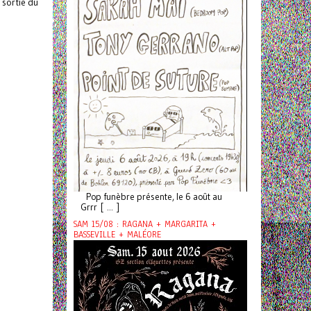
 sortie du
Pop funèbre présente, le 6 août au
Grrr [ ... ]
SAM 15/08 : RAGANA + MARGARITA +
BASSEVILLE + MALÉORE