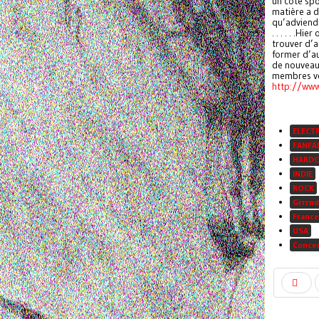
un côté spo
matière a d
qu’adviendra
. . . . . .Hier 
trouver d’a
former d’au
de nouveau
membres veu
http://ww
ELECT
FANFA
HARDC
INDIE
ROCK
Grrrnd
France
USA
Conce