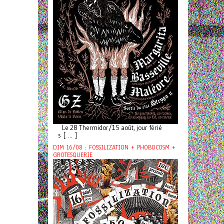
Le 28 Thermidor/15 août, jour férié
s [ ... ]
DIM 16/08 : FOSSILIZATION + PHOBOCOSM +
GROTESQUERIE