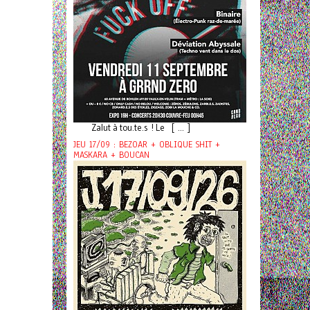
Zalut à tou.te.s ! Le [ ... ]
JEU 17/09 : BEZOAR + OBLIQUE SHIT +
MASKARA + BOUCAN