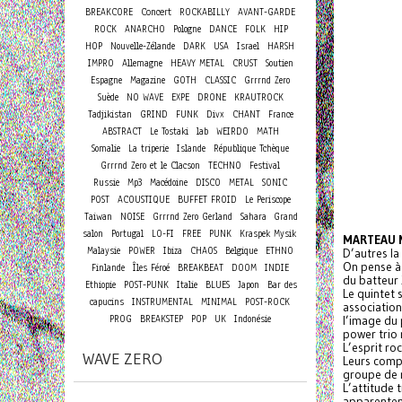
Concert
BREAKCORE
ROCKABILLY
AVANT-GARDE
ROCK
ANARCHO
Pologne
DANCE
FOLK
HIP
HOP
Nouvelle-Zélande
DARK
USA
Israel
HARSH
IMPRO
Allemagne
HEAVY METAL
CRUST
Soutien
Espagne
Magazine
GOTH
CLASSIC
Grrrnd Zero
Suède
NO WAVE
EXPE
DRONE
KRAUTROCK
Tadjikistan
GRIND
FUNK
Divx
CHANT
France
ABSTRACT
Le Tostaki
lab
WEIRDO
MATH
Somalie
La triperie
Islande
République Tchèque
Grrrnd Zero et le Clacson
TECHNO
Festival
Russie
Mp3
Macédoine
DISCO
METAL
SONIC
POST
ACOUSTIQUE
BUFFET FROID
Le Periscope
Taiwan
NOISE
Grrrnd Zero Gerland
Sahara
Grand
salon
Portugal
LO-FI
FREE
PUNK
Kraspek Mysik
MARTEAU 
Malaysie
POWER
Ibiza
CHAOS
Belgique
ETHNO
D’autres la
On pense à
Finlande
Îles Féroé
BREAKBEAT
DOOM
INDIE
du batteur 
Ethiopie
POST-PUNK
Italie
BLUES
Japon
Bar des
Le quintet 
capucins
INSTRUMENTAL
MINIMAL
POST-ROCK
association
PROG
BREAKSTEP
POP
UK
Indonésie
l’image du 
power trio 
L’esprit roc
WAVE ZERO
Leurs comp
groupe de 
L’attitude 
apparenten