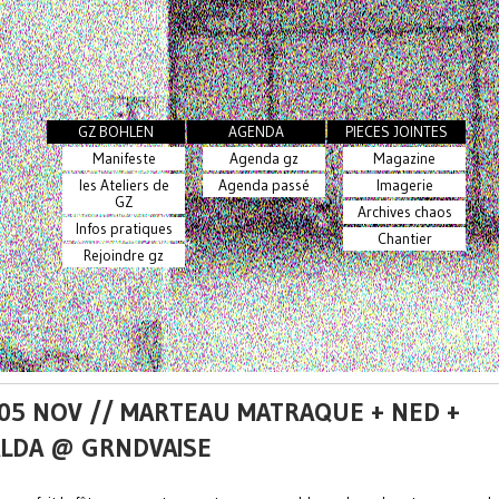
GZ BOHLEN
AGENDA
PIECES JOINTES
Manifeste
Agenda gz
Magazine
les Ateliers de
Agenda passé
Imagerie
GZ
Archives chaos
Infos pratiques
Chantier
Rejoindre gz
 05 NOV // MARTEAU MATRAQUE + NED +
LDA @ GRNDVAISE