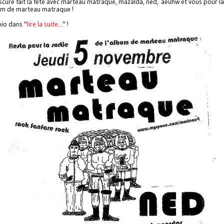
cure fait la fête avec marteau matraque, mazalda, ned, aeuhw et vous pour la
um de marteau matraque !
bio dans "
lire la suite...
" !