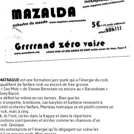
MATRAQUE
est une formation jazz-punk qui a l’énergie du rock.
 qualifient de fanfare rock ou encore de free groove.
 « Sex Mob » de Steven Bernstein ou encore au « Barondown »
Joey Baron.
se définit lui-même en ces termes . Bien que les
s trompette, trombone, sax baryton et batterie renvoient à
petit orchestre fanfare, Marteau matraque se vit plutôt comme un
rock, mais à cinq…
k, ils l’ont, certes dans la frappe et dans le répertoire.
ositions sont pensées et écrites comme les chansons d’un
rock. Quoique.
très volontariste et l’énergie qu’ils dégagent sur scène les
t à un groupe punk. Mais encore.