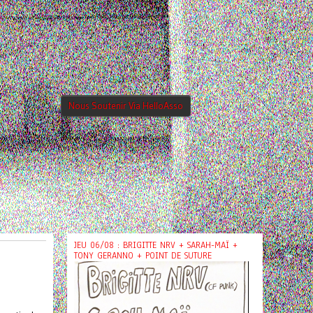
Nous Soutenir Via HelloAsso
JEU 06/08 : BRIGITTE NRV + SARAH-MAÏ +
TONY GERANNO + POINT DE SUTURE