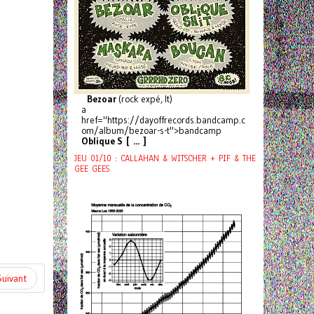
Bezoar
(rock expé, It)
a
href="https://dayoffrecords.bandcamp.c
om/album/bezoar-s-t">bandcamp
Oblique S [ ... ]
JEU 01/10 : CALLAHAN & WITSCHER + PIF & THE
GEE GEES
Suivant