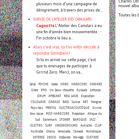
Charles Obs
plusieurs mois d’une campagne de
nouvel alb
dénigrement, à travers des prises de...
Toutes les 
SURVIE DE L'ATELIER DES CANULARS
Cagnotte
L’Atelier des Canulars a eu
une fin d'année bien mouvementée : -
Fin octobre le lieu a...
Alors c'est vrai, tu t'es enfin décidé à
rejoindre Grrrndzero?
Si tu es arrivé sur cette page, c'est
que tu envisages de participer à
Grrrnd Zero. Merci, on va...
Série
PSYCHE
Vidéo
HARD
HARDCORE
FANFARE
Grèce
EMO
Un lieux chouette
Euskadi
Lettonie
DRUM
AMBIANT
NEW WAVE
Exposition
COLDWAVE
GARAGE
BASS
Suisse
ART
Hongrie
Pays-bas
MENTAL
ELECTROACOUSTIQUE
Grrrnd
Zero Vaise
POST-HARDCORE
Projection
Afrique du
Sud
Danemark
STONER
BAROQUE
JAZZ
ELECTRO
SURF
UNDERGROUND
Autriche
CLAP
Australie
Ghana
Venezuela
Canada
Numérique
INTENSE
INDUS
Hollande
Norvège
GUITARE