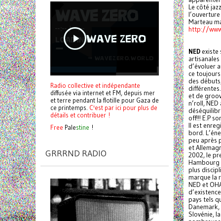
Le côté jaz
l’ouverture
Marteau mat
http://ww
NED
existe 
artisanales
d’évoluer a
ce toujour
des débuts,
Radio collective et indépendante
différentes
diffusée via internet et FM, depuis mer
et de groov
et terre pendant la flotille pour Gaza de
n’roll, NED
ce printemps.
C'est par ici pour plus de
déséquilibr
détails et contribuer !
off!!! E.P 
Il est enre
Free
Pale
stine
!
bord. L’éne
peu après 
et Allemagn
GRRRND RADIO
2002, le pr
Hambourg (A
plus discip
marque la r
NED et OHA
d’existence
pays tels q
Danemark, la
Slovénie, l