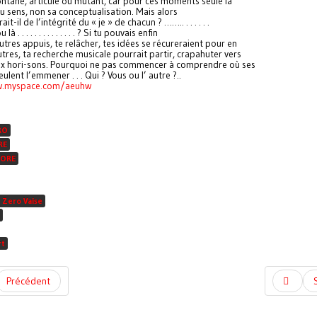
ntané, articulé ou mutant, car pour ces moments seule la
u sens, non sa conceptualisation. Mais alors
it-il de l’intégrité du « je » de chacun ? …….. . . . . . .
ou là . . . . . . . . . . . . . . ? Si tu pouvais enfin
utres appuis, te relâcher, tes idées se récureraient pour en
tres, ta recherche musicale pourrait partir, crapahuter vers
x hori-sons. Pourquoi ne pas commencer à comprendre où ses
lent l’emmener . . . Qui ? Vous ou l’ autre ?..
w.myspace.com/aeuhw
RO
RE
ORE
 Zero Vaise
rt
Précédent