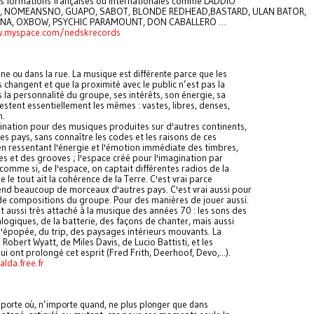
 formations françaises ou internationales comme LADDIO
 NOMEANSNO, GUAPO, SABOT, BLONDE REDHEAD,BASTARD, ULAN BATOR,
NA, OXBOW, PSYCHIC PARAMOUNT, DON CABALLERO …
w.myspace.com/nedskrecords
ène ou dans la rue. La musique est différente parce que les
 changent et que la proximité avec le public n’est pas la
la personnalité du groupe, ses intérêts, son énergie, sa
estent essentiellement les mêmes : vastes, libres, denses,
n.
ascination pour des musiques produites sur d'autres continents,
es pays, sans connaître les codes et les raisons de ces
n ressentant l'énergie et l'émotion immédiate des timbres,
s et des grooves ; l'espace créé pour l'imagination par
 comme si, de l'espace, on captait différentes radios de la
e le tout ait la cohérence de la Terre. C'est vrai parce
nd beaucoup de morceaux d'autres pays. C'est vrai aussi pour
e compositions du groupe. Pour des manières de jouer aussi.
 aussi très attaché à la musique des années 70 : les sons des
logiques, de la batterie, des façons de chanter, mais aussi
l'épopée, du trip, des paysages intérieurs mouvants. La
Robert Wyatt, de Miles Davis, de Lucio Battisti, et les
ui ont prolongé cet esprit (Fred Frith, Deerhoof, Devo,...).
lda.free.fr
importe où, n’importe quand, ne plus plonger que dans