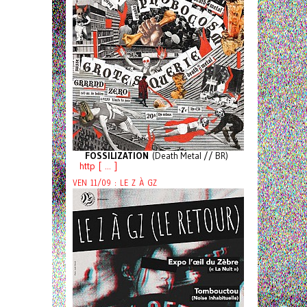
FOSSILIZATION
(Death Metal // BR)
http [ ... ]
VEN 11/09 : LE Z À GZ