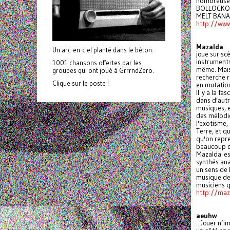
nombreuses
BOLLOCKO,
MELT BANA
http://ww
Mazalda
Un arc-en-ciel planté dans le béton.
joue sur sc
instruments
1001 chansons offertes par les
même. Mais 
groupes qui ont joué à GrrrndZero.
recherche r
Clique sur le poste !
en mutatio
Il y a la f
dans d'autr
musiques, e
des mélodie
l'exotisme,
Terre, et qu
qu'on repre
beaucoup d
Mazalda est
synthés ana
un sens de 
musique de 
musiciens q
http://maza
aeuhw
.. Jouer n’