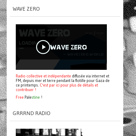
WAVE ZERO
Radio collective et indépendante
diffusée via internet et
FM, depuis mer et terre pendant la flotille pour Gaza de
ce printemps.
C'est par ici pour plus de détails et
contribuer !
Free
Pale
stine
!
GRRRND RADIO