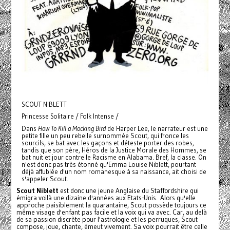
SCOUT NIBLETT
Princesse Solitaire / Folk Intense /
Dans
How To Kill a Mocking Bird
de Harper Lee, le narrateur est une
petite fille un peu rebelle surnommée Scout, qui fronce les
sourcils, se bat avec les gaçons et déteste porter des robes,
tandis que son père, Héros de la Justice Morale des Hommes, se
bat nuit et jour contre le Racisme en Alabama. Bref, la classe. On
n'est donc pas très étonné qu'Emma Louise Niblett, pourtant
déjà affublée d'un nom romanesque à sa naissance, ait choisi de
s'appeler Scout.
Scout Niblett
est donc une jeune Anglaise du Staffordshire qui
émigra voilà une dizaine d'années aux Etats-Unis. Alors qu'elle
approche paisiblement la quarantaine, Scout possède toujours ce
même visage d'enfant pas facile et la voix qui va avec. Car, au delà
de sa passion discrète pour l'astrologie et les perruques, Scout
compose, joue, chante, émeut vivement. Sa voix pourrait être celle