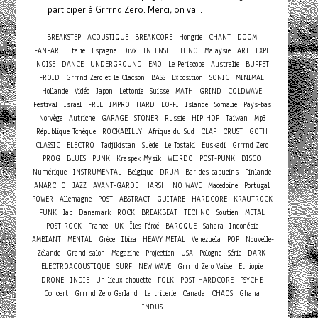
participer à Grrrnd Zero. Merci, on va...
BREAKSTEP
ACOUSTIQUE
BREAKCORE
Hongrie
CHANT
DOOM
FANFARE
Italie
Espagne
Divx
INTENSE
ETHNO
Malaysie
ART
EXPE
NOISE
DANCE
UNDERGROUND
EMO
Le Periscope
Australie
BUFFET
FROID
Grrrnd Zero et le Clacson
BASS
Exposition
SONIC
MINIMAL
Hollande
Vidéo
Japon
Lettonie
Suisse
MATH
GRIND
COLDWAVE
Festival
Israel
FREE
IMPRO
HARD
LO-FI
Islande
Somalie
Pays-bas
Norvège
Autriche
GARAGE
STONER
Russie
HIP HOP
Taiwan
Mp3
République Tchèque
ROCKABILLY
Afrique du Sud
CLAP
CRUST
GOTH
CLASSIC
ELECTRO
Tadjikistan
Suède
Le Tostaki
Euskadi
Grrrnd Zero
PROG
BLUES
PUNK
Kraspek Mysik
WEIRDO
POST-PUNK
DISCO
Numérique
INSTRUMENTAL
Belgique
DRUM
Bar des capucins
Finlande
ANARCHO
JAZZ
AVANT-GARDE
HARSH
NO WAVE
Macédoine
Portugal
POWER
Allemagne
POST
ABSTRACT
GUITARE
HARDCORE
KRAUTROCK
FUNK
lab
Danemark
ROCK
BREAKBEAT
TECHNO
Soutien
METAL
POST-ROCK
France
UK
Îles Féroé
BAROQUE
Sahara
Indonésie
AMBIANT
MENTAL
Grèce
Ibiza
HEAVY METAL
Venezuela
POP
Nouvelle-
Zélande
Grand salon
Magazine
Projection
USA
Pologne
Série
DARK
ELECTROACOUSTIQUE
SURF
NEW WAVE
Grrrnd Zero Vaise
Ethiopie
DRONE
INDIE
Un lieux chouette
FOLK
POST-HARDCORE
PSYCHE
Concert
Grrrnd Zero Gerland
La triperie
Canada
CHAOS
Ghana
INDUS