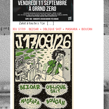
Zalut à tou.te.s ! Le [ ... ]
JEU 17/09 : BEZOAR + OBLIQUE SHIT + MASKARA + BOUCAN