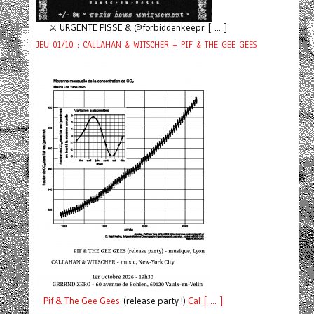
⚔️ URGENTE PISSE & @forbiddenkeepr [ ... ]
JEU 01/10 : CALLAHAN & WITSCHER + PIF & THE GEE GEES
Pif
& The Gee Gees
(release party !)
C
a
l [ ... ]