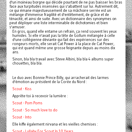
d'un moineau borgne qui décide pourtant de ne pas baisser les bras
face aux turpitudes insensées qui s'abattent sur lui. Autrement dit,
ce qui émane majestueusement de sa mâchoire serrée est un
mélange d'immense fragilité et d'entêtement, de grâce et de
ténacité, et ainsi de suite. Avec un dictionnaire des synonymes on
peut déployer une liste interminable de dichotomies et bien
s'amuser.
En gros, quand elle entame un refrain, ça rend souvent les yeux
humides. Si elle n'avait pas la tête de Gollum mélangée à celle
d'une collégienne déviante qui fait des expériences sur des
rongeurs morts, elle serait Cat Power à la place de Cat Power,
qui est quand même une grosse feignante depuis au moins dix
ans.
Sinon, bla bla travail avec Steve Albini, bla bla 4 albums super
chouettes, bla bla.
Le duo avec Bonnie Prince Billy, qui arracherait des larmes
d'émotion au président de la Corée du Nord :
Scout - Kiss
Apprête-toi à recevoir la lumière :
Scout - Pom Poms
Scout - So much love to do
Scout - Into
Elle kiffe également nirvana et les vieilles chemises :
Scout - Lullaby For Scout In 10 Years