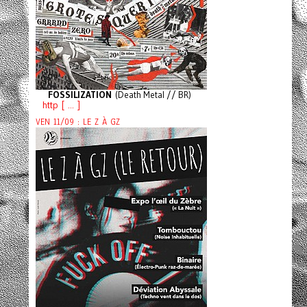
FOSSILIZATION
(Death Metal // BR)
http [ ... ]
VEN 11/09 : LE Z À GZ