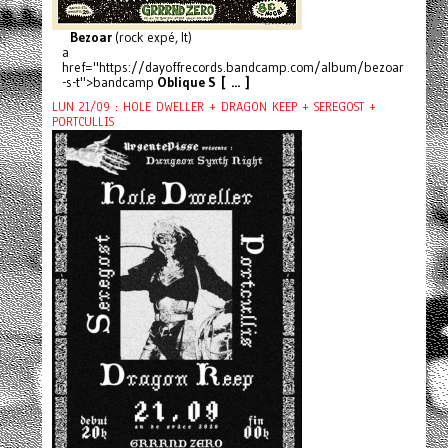
Bezoar
(rock expé, It)
a
href="https://dayoffrecords.bandcamp.com/album/bezoar
-s-t">bandcamp
Oblique S [ ... ]
LUN 21/09 : HOLE DWELLER + DRAGON KEEP + SEREGOST +
PORTCULLIS