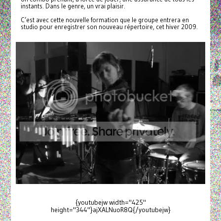
instants. Dans le genre, un vrai plaisir.
C’est avec cette nouvelle formation que le groupe entrera en
studio pour enregistrer son nouveau répertoire, cet hiver 2009.
{youtubejw width="425"
height="344"}ajXALNuoR8Q{/youtubejw}