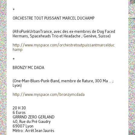
+
ORCHESTRE TOUT PUISSANT MARCEL DUCHAMP
(AfroPunkUrbanTrance, avec des ex-membres de Dog Faced
Hermans, Spaceheads Trio et Headache ; Genève, Suisse)
http://www.myspace.com/
orchestretoutpuissantmarcelduc
hamp
+
BRONZY MC DADA
(One-Man-Blues-Punk-Band, membre de Rature, 300 Ma ... ;
Lyon)
http://www.myspace.com/
bronzymcdada
20 H 30
6 Euros
GRRRND ZERO GERLAND
40, Rue du Pré Gaudry
69007 Lyon
Métro : Arrêt Jean Jaurès