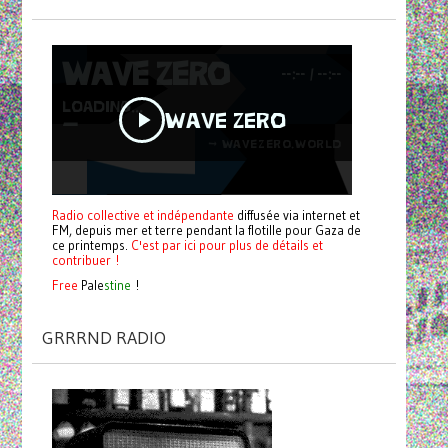
Radio collective et indépendante
diffusée via internet et
FM, depuis mer et terre pendant la flotille pour Gaza de
ce printemps.
C'est par ici pour plus de détails et
contribuer !
Free
Pale
stine
!
GRRRND RADIO