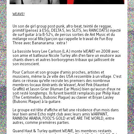
WEAVE!
Un son de girl group post-punk, afro-beat, teinté de reggae,
primitif (pensez à ESG, DELTA 5, les SLITS, les RAINCOATS) injecté
de surf guitar à la B-52's, de percus sorties de Ant Music et du
mélange vocal fille/garçon qui rappelle le travail de Fun Boy
Three avec Bananarama : extra !
La bassiste Ivory Lee Carlson (L.A.) monte WEAVE! en 2008 avec
son amie et batteuse Nicole Turley afin d'en faire un exutoire aux
chants divers et autres borborygmes tribaux qui jaillissent de
son inconscient.
Pour Carlson et son groupe d'amis proches, artistes et
musiciens, même la 2e ville des USA ressemble à un village. C'est
dans ce réseau qu'elle recrute les premiers des nombreux
membres-locaux itinérants de Weave!, Ariel Pink (Haunted
Graffiti) et Jason Grier (Human Ear Music) bien qu'aucun d'eux ne
soit resté longtemps. Ils furent bientôt remplacés par Philip Haut
(The Centimeters, Bubonic Plague) au clavier et Bryan Lasley
(Bubonic Plague) à la guitare.
Le groupe est tête d'affiche et fait une résidence d'un mois dans
leur bien-aimé Echo night club avec leurs amis WARPAINT,
RAINBOW ARABIA, FOOL'S GOLD et WE ARE THE WORLD, entre
autres, comme premières parties.
Quand Haut & Turley quittent WEAVE, les membres restants