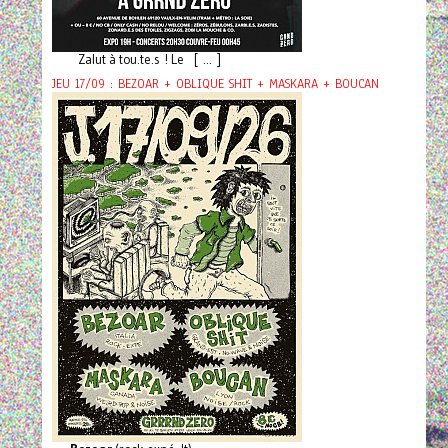
Zalut à tou.te.s ! Le [ ... ]
JEU 17/09 : BEZOAR + OBLIQUE SHIT + MASKARA + BOUCAN