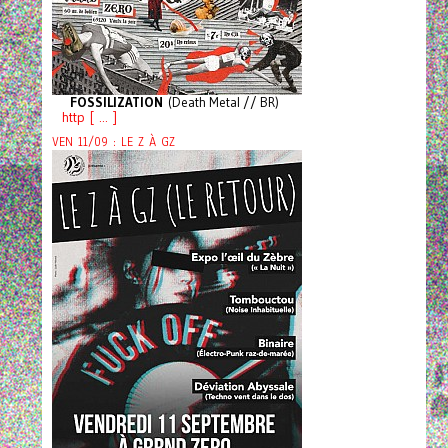
FOSSILIZATION
(Death Metal // BR)
http [ ... ]
VEN 11/09 : LE Z À GZ