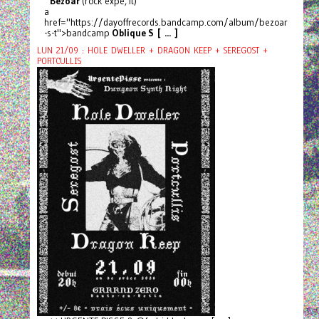
Bezoar
(rock expé, It)
a
href="https://dayoffrecords.bandcamp.com/album/bezoar
-s-t">bandcamp
Oblique S [ ... ]
LUN 21/09 : HOLE DWELLER + DRAGON KEEP + SEREGOST +
PORTCULLIS