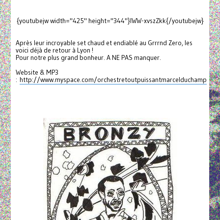
{youtubejw width="425" height="344"}lWW-xvszZkk{/youtubejw}
Après leur incroyable set chaud et endiablé au Grrrnd Zero, les
voici déjà de retour à Lyon !
Pour notre plus grand bonheur. A NE PAS manquer.
Website & MP3
:
http://www.myspace.com/orchestretoutpuissantmarcelduchamp