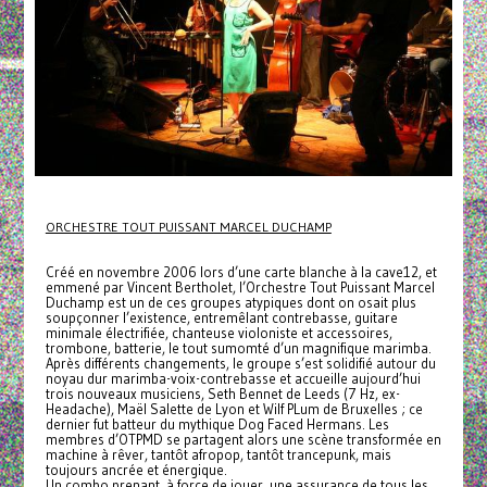
ORCHESTRE TOUT PUISSANT MARCEL DUCHAMP
Créé en novembre 2006 lors d’une carte blanche à la cave12, et
emmené par Vincent Bertholet, l’Orchestre Tout Puissant Marcel
Duchamp est un de ces groupes atypiques dont on osait plus
soupçonner l’existence, entremêlant contrebasse, guitare
minimale électrifiée, chanteuse violoniste et accessoires,
trombone, batterie, le tout sumomté d’un magnifique marimba.
Après différents changements, le groupe s’est solidifié autour du
noyau dur marimba-voix-contrebasse et accueille aujourd’hui
trois nouveaux musiciens, Seth Bennet de Leeds (7 Hz, ex-
Headache), Maël Salette de Lyon et Wilf PLum de Bruxelles ; ce
dernier fut batteur du mythique Dog Faced Hermans. Les
membres d’OTPMD se partagent alors une scène transformée en
machine à rêver, tantôt afropop, tantôt trancepunk, mais
toujours ancrée et énergique.
Un combo prenant, à force de jouer, une assurance de tous les