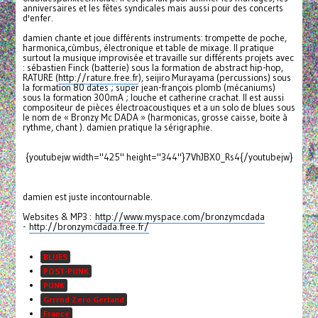
anniversaires et les fêtes syndicales mais aussi pour des concerts
d'enfer.
damien chante et joue différents instruments: trompette de poche,
harmonica,cùmbus, électronique et table de mixage. Il pratique
surtout la musique improvisée et travaille sur différents projets avec
: sébastien Finck (batterie) sous la formation de abstract hip-hop,
RATURE (
http://rature.free.fr
), seijiro Murayama (percussions) sous
la formation 80 dates ; super jean-françois plomb (mécaniums)
sous la formation 300mA ; louche et catherine crachat. Il est aussi
compositeur de pièces électroacoustiques et a un solo de blues sous
le nom de « Bronzy Mc DADA » (harmonicas, grosse caisse, boite à
rythme, chant ). damien pratique la sérigraphie.
{youtubejw width="425" height="344"}7VhJBX0_Rs4{/youtubejw}
damien est juste incontournable.
Websites & MP3 :
http://www.myspace.com/bronzymcdada
-
http://bronzymcdada.free.fr/
BLUES
POST-PUNK
PUNK
Grrrnd Zero Gerland
France