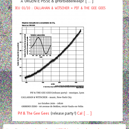
⚔️ URGENTE PISSE & @forbiddenkeepr [ ... ]
JEU 01/10 : CALLAHAN & WITSCHER + PIF & THE GEE GEES
Pif
& The Gee Gees
(release party !)
C
a
l [ ... ]