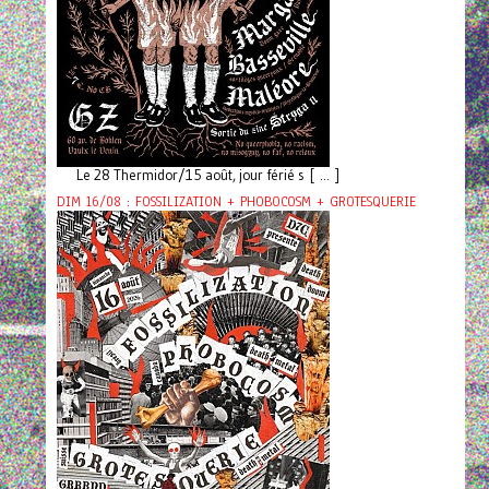
Le 28 Thermidor/15 août, jour férié s [ ... ]
DIM 16/08 : FOSSILIZATION + PHOBOCOSM + GROTESQUERIE