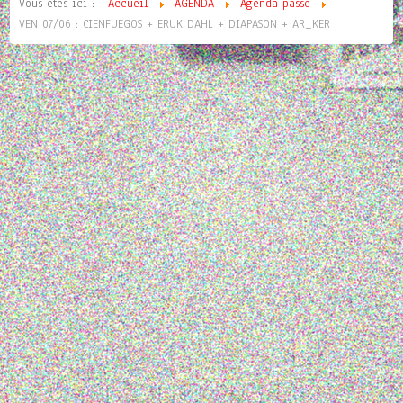
Vous êtes ici :
Accueil
AGENDA
Agenda passé
VEN 07/06 : CIENFUEGOS + ERUK DAHL + DIAPASON + AR_KER