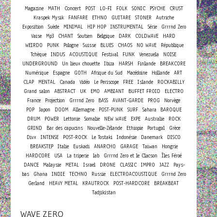
Concert
Magazine
MATH
POST
LO-FI
FOLK
SONIC
PSYCHE
CRUST
Kraspek Mysik
FANFARE
ETHNO
GUITARE
STONER
Autriche
Exposition
Suède
MINIMAL
HIP HOP
INSTRUMENTAL
Série
Grrrnd Zero
Vaise
Mp3
CHANT
Soutien
Belgique
DARK
COLDWAVE
HARD
WEIRDO
PUNK
Pologne
Suisse
BLUES
CHAOS
NO WAVE
République
Tchèque
INDUS
ACOUSTIQUE
Festival
FUNK
Venezuela
NOISE
UNDERGROUND
Un lieux chouette
Ibiza
HARSH
Finlande
BREAKCORE
Numérique
Espagne
GOTH
Afrique du Sud
Macédoine
Hollande
ART
CLAP
MENTAL
Canada
Vidéo
Le Periscope
FREE
Islande
ROCKABILLY
Grand salon
ABSTRACT
UK
EMO
AMBIANT
BUFFET FROID
ELECTRO
France
Projection
Grrrnd Zero
BASS
AVANT-GARDE
PROG
Norvège
POP
Japon
DOOM
Allemagne
POST-PUNK
SURF
Sahara
BAROQUE
DRUM
POWER
Lettonie
Somalie
NEW WAVE
EXPE
Australie
ROCK
GRIND
Bar des capucins
Nouvelle-Zélande
Ethiopie
Portugal
Grèce
Divx
INTENSE
POST-ROCK
Le Tostaki
Indonésie
Danemark
DISCO
BREAKSTEP
Italie
Euskadi
ANARCHO
GARAGE
Taiwan
Hongrie
HARDCORE
USA
La triperie
lab
Grrrnd Zero et le Clacson
Îles Féroé
DANCE
Malaysie
METAL
Israel
DRONE
CLASSIC
IMPRO
JAZZ
Pays-
bas
Ghana
INDIE
TECHNO
Russie
ELECTROACOUSTIQUE
Grrrnd Zero
Gerland
HEAVY METAL
KRAUTROCK
POST-HARDCORE
BREAKBEAT
Tadjikistan
WAVE ZERO