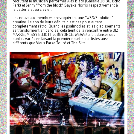
recrutent le musicien-performer Alex Black (Gallerie 18-30, Echo
Park) et Jenny "from the block" Sayaka Norris respectivement à
la batterie et au clavier.
Les nouveaux membres provoquèrent une "WEAVE!-olution"
créative. Le son de leurs débuts n'est pas pour autant
complètement rétro. Quand les psalmodies et les glapissements
se transforment en paroles, cela tient de la rencontre entre BIZ
MARKIE, MISSY ELLIOTT et BEYONCE. WEAVE! a fait danser des
publics variés en faisant la première partie d'artistes aussi
différents que Vieux Farka Touré et The Slits.