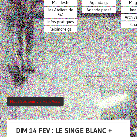
Manifeste
Agenda gz
Mag
les Ateliers de
Agenda passé
Ima
GZ
Archiv
Infos pratiques
Cha
Rejoindre gz
Nous Soutenir Via HelloAsso
DIM 14 FEV : LE SINGE BLANC +