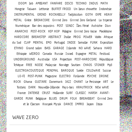
DOOM
lab
AMBIANT
FANFARE
DISCO
TECHNO
INDUS
MATH
Hongrie
Taiwan
Lettonie
BUFFET FROID
Un lieux chouette
Indonésie
INSTRUMENTAL
GRIND
ROCKABILLY
Tadjikistan
GOTH
EXPE
HEAVY
METAL
Grèce
BREAKCORE
Grrrnd Zero
Grrrnd Zero Gerland
La triperie
Numérique
Bar des capucins
POST
SONIC
Îles Féroé
Autriche
Divx
ANARCHO
POST-ROCK
HIP HOP
Pologne
Grrrnd Zero Vaise
Macédoine
HARDCORE
BREAKSTEP
ABSTRACT
Italie
PROG
POWER
Vidéo
Afrique
du Sud
CLAP
MENTAL
EMO
Portugal
INDIE
Somalie
FUNK
Exposition
ETHNO
Grand salon
BASS
GARAGE
Islande
NO WAVE
Sahara
HARD
Ethiopie
WEIRDO
Canada
Russie
Israel
Espagne
METAL
Festival
UNDERGROUND
Australie
USA
Projection
POST-HARDCORE
République
Tchèque
FREE
NOISE
Malaysie
Norvège
Soutien
CHAOS
STONER
Mp3
ELECTROACOUSTIQUE
MINIMAL
BAROQUE
Suède
COLDWAVE
Suisse
LO-FI
POST-PUNK
Magazine
ELECTRO
Finlande
PSYCHE
DRONE
ROCK
Ghana
GUITARE
Danemark
JAZZ
CHANT
Le Periscope
ART
Le
Tostaki
DARK
Nouvelle-Zélande
Pays-bas
KRAUTROCK
NEW WAVE
France
INTENSE
CRUST
Hollande
SURF
CLASSIC
HARSH
AVANT-
GARDE
PUNK
Belgique
BLUES
DRUM
FOLK
BREAKBEAT
Grrrnd Zero
et le Clacson
Kraspek Mysik
DANCE
IMPRO
Japon
Ibiza
WAVE ZERO