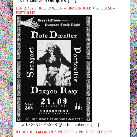
-s-t">bandcamp
Oblique S [ ... ]
LUN 21/09 : HOLE DWELLER + DRAGON KEEP + SEREGOST +
PORTCULLIS
⚔️ URGENTE PISSE & @forbiddenkeepr [ ... ]
JEU 01/10 : CALLAHAN & WITSCHER + PIF & THE GEE GEES