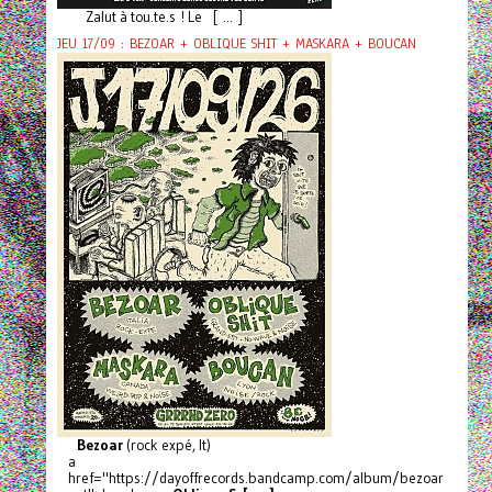
Zalut à tou.te.s ! Le [ ... ]
JEU 17/09 : BEZOAR + OBLIQUE SHIT + MASKARA + BOUCAN
Bezoar
(rock expé, It)
a
href="https://dayoffrecords.bandcamp.com/album/bezoar