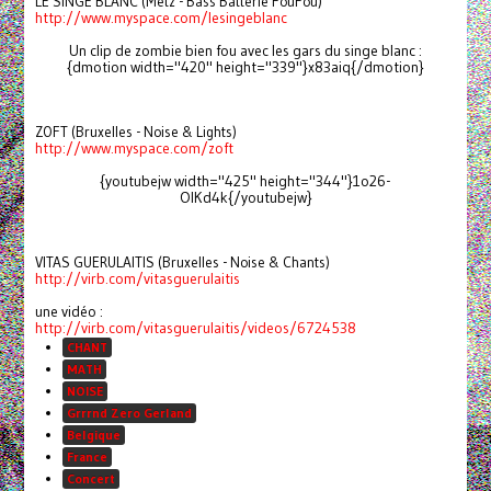
LE SINGE BLANC (Metz - Bass Batterie FouFou)
http://www.myspace.com/lesingeblanc
Un clip de zombie bien fou avec les gars du singe blanc :
{dmotion width="420" height="339"}x83aiq{/dmotion}
ZOFT (Bruxelles - Noise & Lights)
http://www.myspace.com/zoft
{youtubejw width="425" height="344"}1o26-
OlKd4k{/youtubejw}
VITAS GUERULAITIS (Bruxelles - Noise & Chants)
http://virb.com/vitasguerulaitis
une vidéo :
http://virb.com/vitasguerulaitis/videos/6724538
CHANT
MATH
NOISE
Grrrnd Zero Gerland
Belgique
France
Concert