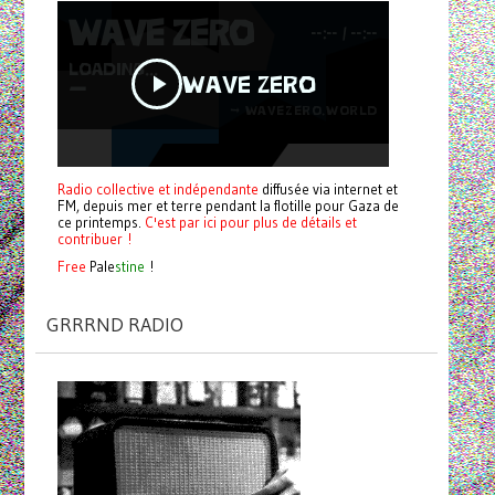
Radio collective et indépendante
diffusée via internet et
FM, depuis mer et terre pendant la flotille pour Gaza de
ce printemps.
C'est par ici pour plus de détails et
contribuer !
Free
Pale
stine
!
GRRRND RADIO