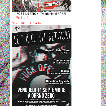
FOSSILIZATION
(Death Metal // BR)
http [ ... ]
VEN 11/09 : LE Z À GZ