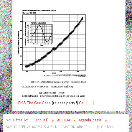
Pif
& The Gee Gees
(release party !)
C
a
l [ ... ]
Vous êtes ici :
Accueil
AGENDA
Agenda passé
SAM 19 SEPT // ANIMALS & MEN + PASSION ARMEE + ... @ Gerland