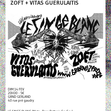
ZOFT + VITAS GUERULAITIS
DIM 14 FEV
20H30 - 5€
GRND GERLAND
40 rue pré gaudry