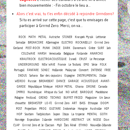
bien mouvementée : - Fin octobre le lieu a...
Alors c'est vrai, tu t'es enfin décidé à rejoindre Grrrndzero?
Si tu es arrivé sur cette page, c'est que tu envisages de
participer à Grrrnd Zero. Merci, on va...
ROCK
MATH
METAL
Autriche
STONER
Kraspek Mysik
Lettonie
Somalie
BREAKCORE
Allemagne
ELECTRO
ROCKABILLY
Grrrnd Zero
Gerland
POST-ROCK
PUNK
INDIE
DARK
Danemark
Grèce
SURF
lab
COLDWAVE
HARSH
Venezuela
Belgique
Finlande
ANARCHO
KRAUTROCK
ELECTROACOUSTIQUE
Israel
CRUST
Le Periscope
UNDERGROUND
NEW WAVE
France
Le Tostaki
EMO
Série
FOLK
Concert
Portugal
FANFARE
SONIC
Hollande
Malaysie
INTENSE
FREE
INDUS
Sahara
Bar des capucins
Espagne
INSTRUMENTAL
Italie
WEIRDO
Russie
BREAKBEAT
DANCE
GARAGE
ACOUSTIQUE
AVANT-
GARDE
République Tchèque
HEAVY METAL
Ghana
DRONE
Canada
IMPRO
Numérique
Afrique du Sud
NO WAVE
BAROQUE
Macédoine
Pologne
Festival
GRIND
TECHNO
BUFFET FROID
Magazine
Un lieux
chouette
BREAKSTEP
LO-FI
Grrrnd Zero
ART
BASS
Ethiopie
DOOM
POST
Projection
PROG
GUITARE
Indonésie
Hongrie
Australie
HIP
HOP
Soutien
Tadjikistan
Japon
Ibiza
La triperie
MENTAL
GOTH
Norvège
Exposition
Islande
HARDCORE
ABSTRACT
UK
NOISE
Divx
CLAP
Grrrnd Zero et le Clacson
Mp3
Îles Féroé
ETHNO
Nouvelle-Zélande