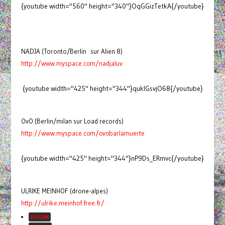
{youtube width="560" height="340"}OqGGizTetkA{/youtube}
NADJA (Toronto/Berlin sur Alien 8)
http://www.myspace.com/nadjaluv
{youtube width="425" height="344"}quklGsvjO68{/youtube}
OvO (Berlin/milan sur Load records)
http://www.myspace.com/ovobarlamuerte
{youtube width="425" height="344"}nP9Ds_ERmvc{/youtube}
ULRIKE MEINHOF (drone-alpes)
http://ulrike.meinhof.free.fr/
DOOM