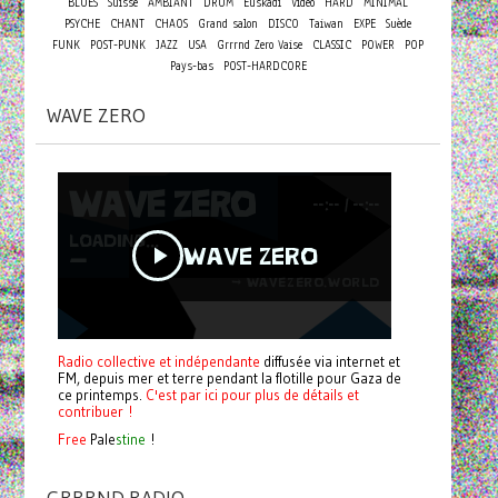
BLUES
Suisse
AMBIANT
DRUM
Euskadi
Vidéo
HARD
MINIMAL
PSYCHE
CHANT
CHAOS
Grand salon
DISCO
Taiwan
EXPE
Suède
FUNK
POST-PUNK
JAZZ
USA
Grrrnd Zero Vaise
CLASSIC
POWER
POP
Pays-bas
POST-HARDCORE
WAVE ZERO
Radio collective et indépendante
diffusée via internet et
FM, depuis mer et terre pendant la flotille pour Gaza de
ce printemps.
C'est par ici pour plus de détails et
contribuer !
Free
Pale
stine
!