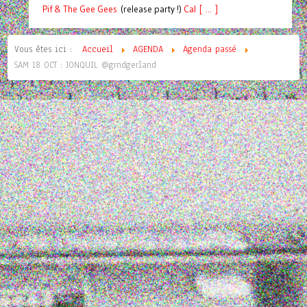
Pif
& The Gee Gees
(release party !)
C
a
l [ ... ]
Vous êtes ici :
Accueil
AGENDA
Agenda passé
SAM 18 OCT : JONQUIL @grndgerland