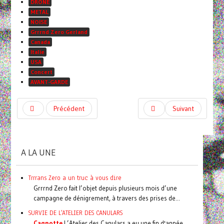
DRONE
METAL
NOISE
Grrrnd Zero Gerland
Canada
Italie
USA
Concert
AVANT-GARDE
Précédent
Suivant
A LA UNE
Trrrans Zero a un truc à vous dire
Grrrnd Zero fait l’objet depuis plusieurs mois d’une
campagne de dénigrement, à travers des prises de...
SURVIE DE L'ATELIER DES CANULARS
Cagnotte
L’Atelier des Canulars a eu une fin d'année