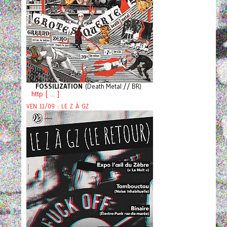
FOSSILIZATION
(Death Metal // BR)
http [ ... ]
VEN 11/09 : LE Z À GZ