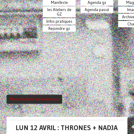
Manifeste
Agenda gz
Mag
les Ateliers de
Agenda passé
Ima
GZ
Archiv
Infos pratiques
Cha
Rejoindre gz
Nous Soutenir Via HelloAsso
LUN 12 AVRIL : THRONES + NADJA