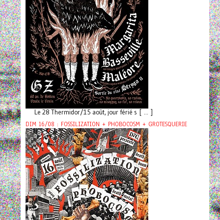
Le 28 Thermidor/15 août, jour férié s [ ... ]
DIM 16/08 : FOSSILIZATION + PHOBOCOSM + GROTESQUERIE