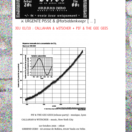
⚔️ URGENTE PISSE & @forbiddenkeepr [ ... ]
JEU 01/10 : CALLAHAN & WITSCHER + PIF & THE GEE GEES