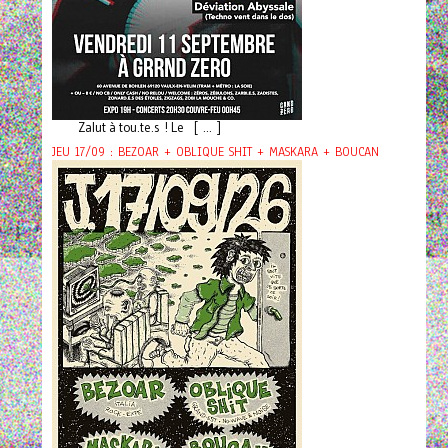
Zalut à tou.te.s ! Le [ ... ]
JEU 17/09 : BEZOAR + OBLIQUE SHIT + MASKARA + BOUCAN