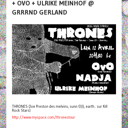
+ OVO + ULRIKE MEINHOF @
GRRRND GERLAND
THRONES (Joe Preston des melvins, sunn 0))), earth.. sur Kill
Rock Stars)
http://www.myspace.com/thronestour