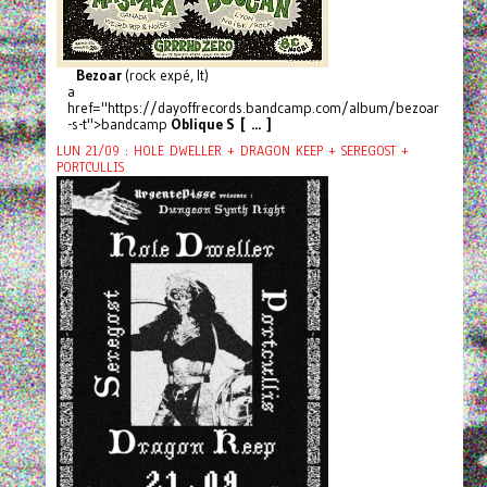
Bezoar
(rock expé, It)
a
href="https://dayoffrecords.bandcamp.com/album/bezoar
-s-t">bandcamp
Oblique S [ ... ]
LUN 21/09 : HOLE DWELLER + DRAGON KEEP + SEREGOST +
PORTCULLIS