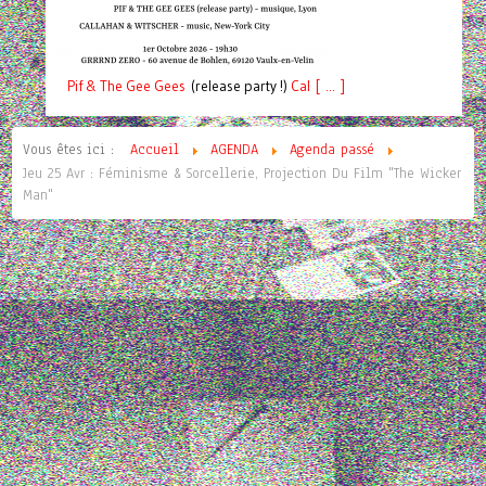
Pif
& The Gee Gees
(release party !)
C
a
l [ ... ]
Vous êtes ici :
Accueil
AGENDA
Agenda passé
Jeu 25 Avr : Féminisme & Sorcellerie, Projection Du Film "The Wicker
Man"