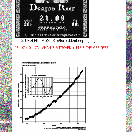
⚔️ URGENTE PISSE & @forbiddenkeepr [ ... ]
JEU 01/10 : CALLAHAN & WITSCHER + PIF & THE GEE GEES