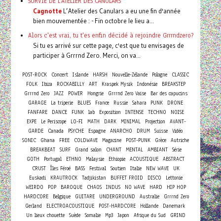
SURVIE DE L'ATELIER DES CANULARS
Cagnotte
L’Atelier des Canulars a eu une fin d'année
bien mouvementée : - Fin octobre le lieu a...
Alors c'est vrai, tu t'es enfin décidé à rejoindre Grrrndzero?
Si tu es arrivé sur cette page, c'est que tu envisages de
participer à Grrrnd Zero. Merci, on va...
Concert
POST-ROCK
Islande
HARSH
Nouvelle-Zélande
Pologne
CLASSIC
FOLK
Ibiza
ROCKABILLY
ART
Kraspek Mysik
Indonésie
BREAKSTEP
Grrrnd Zero
JAZZ
POWER
Hongrie
Grrrnd Zero Vaise
Bar des capucins
GARAGE
La triperie
BLUES
France
Russie
Sahara
PUNK
DRONE
FANFARE
DANCE
FUNK
lab
Exposition
INTENSE
TECHNO
NOISE
EXPE
Le Periscope
LO-FI
MATH
DARK
MINIMAL
Projection
AVANT-
GARDE
Canada
PSYCHE
Espagne
ANARCHO
DRUM
Suisse
Vidéo
SONIC
Ghana
FREE
COLDWAVE
Magazine
POST-PUNK
Grèce
Autriche
BREAKBEAT
SURF
Grand salon
CHANT
MENTAL
AMBIANT
Série
GOTH
Portugal
ETHNO
Malaysie
Ethiopie
ACOUSTIQUE
ABSTRACT
CRUST
Îles Féroé
BASS
Festival
Soutien
Italie
NEW WAVE
UK
Euskadi
KRAUTROCK
Tadjikistan
BUFFET FROID
DISCO
Lettonie
WEIRDO
POP
BAROQUE
CHAOS
INDUS
NO WAVE
HARD
HIP HOP
HARDCORE
Belgique
GUITARE
UNDERGROUND
Australie
Grrrnd Zero
Gerland
ELECTROACOUSTIQUE
POST-HARDCORE
Hollande
Danemark
Un lieux chouette
Suède
Somalie
Mp3
Japon
Afrique du Sud
GRIND