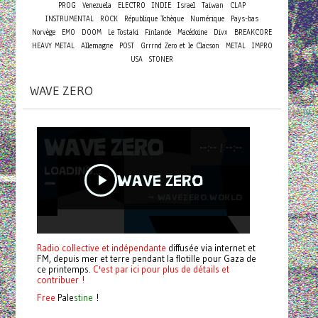
PROG
Venezuela
ELECTRO
INDIE
Israel
Taiwan
CLAP
INSTRUMENTAL
ROCK
République Tchèque
Numérique
Pays-bas
Norvège
EMO
DOOM
Le Tostaki
Finlande
Macédoine
Divx
BREAKCORE
HEAVY METAL
Allemagne
POST
Grrrnd Zero et le Clacson
METAL
IMPRO
USA
STONER
WAVE ZERO
Radio collective et indépendante
diffusée via internet et
FM, depuis mer et terre pendant la flotille pour Gaza de
ce printemps.
C'est par ici pour plus de détails et
contribuer !
Free
Pale
stine
!