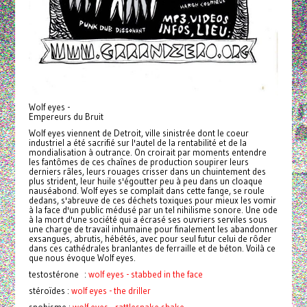
Wolf eyes -
Empereurs du Bruit
Wolf eyes viennent de Detroit, ville sinistrée dont le coeur
industriel a été sacrifié sur l'autel de la rentabilité et de la
mondialisation à outrance. On croirait par moments entendre
les fantômes de ces chaînes de production soupirer leurs
derniers râles, leurs rouages crisser dans un chuintement des
plus strident, leur huile s'égoutter peu à peu dans un cloaque
nauséabond. Wolf eyes se complait dans cette fange, se roule
dedans, s'abreuve de ces déchets toxiques pour mieux les vomir
à la face d'un public médusé par un tel nihilisme sonore. Une ode
à la mort d'une société qui a écrasé ses ouvriers serviles sous
une charge de travail inhumaine pour finalement les abandonner
exsangues, abrutis, hébétés, avec pour seul futur celui de rôder
dans ces cathédrales branlantes de ferraille et de béton. Voilà ce
que nous évoque Wolf eyes.
testostérone :
wolf eyes - stabbed in the face
stéroïdes :
wolf eyes - the driller
snobisme :
wolf eyes - rattlesnake shake