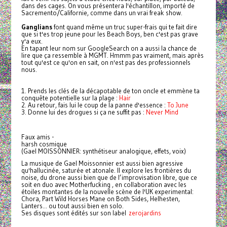
dans des cages. On vous présentera l'échantillon, importé de
Sacremento/Californie, comme dans un vrai freak show.
Ganglians
font quand même un truc super-frais qui te fait dire
que si t'es trop jeune pour les Beach Boys, ben c'est pas grave
y'a eux.
En tapant leur nom sur GoogleSearch on a aussi la chance de
lire que ça ressemble à MGMT. Hmmm pas vraiment, mais après
tout qu'est ce qu'on en sait, on n'est pas des professionnels
nous.
1. Prends les clés de la décapotable de ton oncle et emmène ta
conquête potentielle sur la plage :
Hair
2. Au retour, fais lui le coup de la panne d'essence :
To June
3. Donne lui des drogues si ça ne suffit pas :
Never Mind
Faux amis -
harsh cosmique
(Gael MOISSONNIER: synthétiseur analogique, effets, voix)
La musique de Gael Moissonnier est aussi bien agressive
qu'hallucinée, saturée et atonale. Il explore les frontières du
noise, du drone aussi bien que de l’improvisation libre, que ce
soit en duo avec Motherfucking , en collaboration avec les
étoiles montantes de la nouvelle scène de l'UK experimental:
Chora, Part Wild Horses Mane on Both Sides, Helhesten,
Lanters... ou tout aussi bien en solo.
Ses disques sont édités sur son label
zerojardins