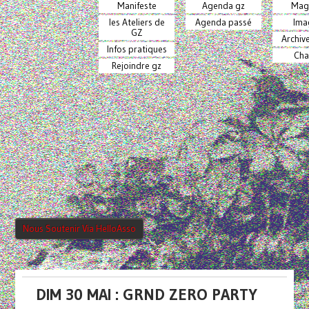
Manifeste
Agenda gz
Mag
les Ateliers de
Agenda passé
Ima
GZ
Archiv
Infos pratiques
Cha
Rejoindre gz
Nous Soutenir Via HelloAsso
DIM 30 MAI : GRND ZERO PARTY