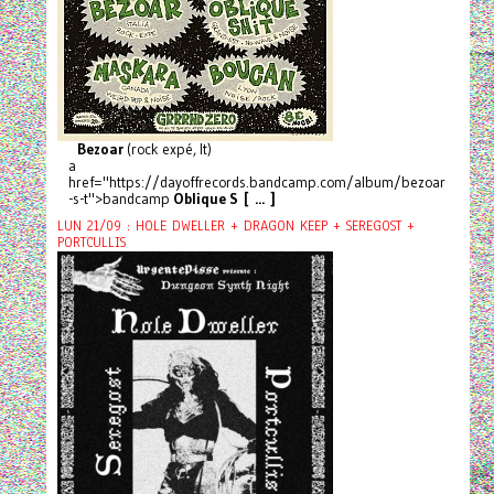
Bezoar
(rock expé, It)
a
href="https://dayoffrecords.bandcamp.com/album/bezoar
-s-t">bandcamp
Oblique S [ ... ]
LUN 21/09 : HOLE DWELLER + DRAGON KEEP + SEREGOST +
PORTCULLIS