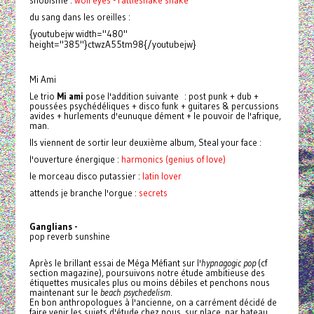
du sang dans les oreilles :
{youtubejw width="480"
height="385"}ctwzA55tm98{/youtubejw}
Mi Ami
Le trio
Mi ami
pose l'addition suivante : post punk + dub +
poussées psychédéliques + disco funk + guitares & percussions
avides + hurlements d'eunuque dément + le pouvoir de l'afrique,
man.
Ils viennent de sortir leur deuxième album, Steal your face :
l'ouverture énergique :
harmonics (genius of love)
le morceau disco putassier :
latin lover
attends je branche l'orgue :
secrets
Ganglians -
pop reverb sunshine
Après le brillant essai de Méga Méfiant sur l'
hypnagogic pop
(cf
section magazine), poursuivons notre étude ambitieuse des
étiquettes musicales plus ou moins débiles et penchons nous
maintenant sur le
beach psychedelism
.
En bon anthropologues à l'ancienne, on a carrément décidé de
faire venir les sujets d'étude chez nous, sur place, par bateau,