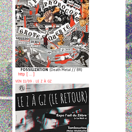
FOSSILIZATION
(Death Metal // BR)
http [ ... ]
VEN 11/09 : LE Z À GZ