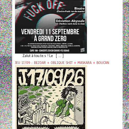
Zalut à tou.te.s ! Le [ ... ]
JEU 17/09 : BEZOAR + OBLIQUE SHIT + MASKARA + BOUCAN