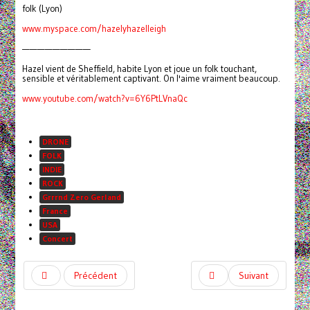
folk (Lyon)
www.myspace.com/hazelyhazelleigh
—————————
Hazel vient de Sheffield, habite Lyon et joue un folk touchant,
sensible et véritablement captivant. On l'aime vraiment beaucoup.
www.youtube.com/watch?v=6Y6PtLVnaQc
DRONE
FOLK
INDIE
ROCK
Grrrnd Zero Gerland
France
USA
Concert
Précédent
Suivant