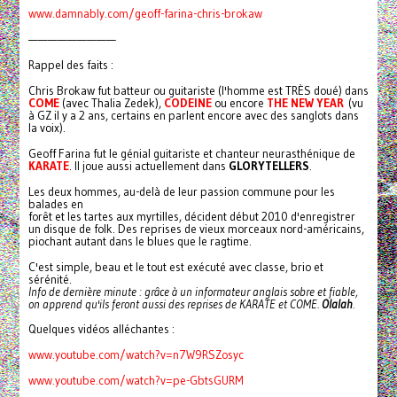
www.damnably.com/geoff-farina-chris-brokaw
—————————
Rappel des faits :
Chris Brokaw fut batteur ou guitariste (l'homme est TRÈS doué) dans
COME
(avec Thalia Zedek),
CODEINE
ou encore
THE NEW YEAR
(vu
à GZ il y a 2 ans, certains en parlent encore avec des sanglots dans
la voix).
Geoff Farina fut le génial guitariste et chanteur neurasthénique de
KARATE
. Il joue aussi actuellement dans
GLORYTELLERS
.
Les deux hommes, au-delà de leur passion commune pour les
balades en
forêt et les tartes aux myrtilles, décident début 2010 d'enregistrer
un disque de folk. Des reprises de vieux morceaux nord-américains,
piochant autant dans le blues que le ragtime.
C'est simple, beau et le tout est exécuté avec classe, brio et
sérénité.
Info de dernière minute : grâce à un informateur anglais sobre et fiable,
on apprend qu'ils feront aussi des reprises de KARATE et COME.
Olalah
.
Quelques vidéos alléchantes :
www.youtube.com/watch?v=n7W9RSZosyc
www.youtube.com/watch?v=pe-GbtsGURM