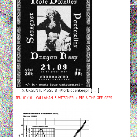
⚔️ URGENTE PISSE & @forbiddenkeepr [ ... ]
JEU 01/10 : CALLAHAN & WITSCHER + PIF & THE GEE GEES