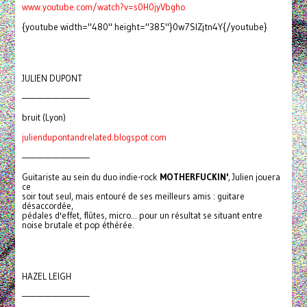
www.youtube.com/watch?v=s0H0jyVbgho
{youtube width="480" height="385"}0w7SlZjtn4Y{/youtube}
JULIEN DUPONT
—————————
bruit (Lyon)
juliendupontandrelated.blogspot.com
—————————
Guitariste au sein du duo indie-rock
MOTHERFUCKIN'
, Julien jouera
ce
soir tout seul, mais entouré de ses meilleurs amis : guitare
désaccordée,
pédales d'effet, flûtes, micro... pour un résultat se situant entre
noise brutale et pop éthérée.
HAZEL LEIGH
—————————