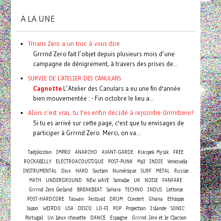
A LA UNE
Trrrans Zero a un truc à vous dire
Grrrnd Zero fait l’objet depuis plusieurs mois d’une
campagne de dénigrement, à travers des prises de...
SURVIE DE L'ATELIER DES CANULARS
Cagnotte
L’Atelier des Canulars a eu une fin d'année
bien mouvementée : - Fin octobre le lieu a...
Alors c'est vrai, tu t'es enfin décidé à rejoindre Grrrndzero?
Si tu es arrivé sur cette page, c'est que tu envisages de
participer à Grrrnd Zero. Merci, on va...
Tadjikistan
IMPRO
ANARCHO
AVANT-GARDE
Kraspek Mysik
FREE
ROCKABILLY
ELECTROACOUSTIQUE
POST-PUNK
Mp3
INDIE
Venezuela
INSTRUMENTAL
Divx
HARD
Soutien
Numérique
SURF
METAL
Russie
MATH
UNDERGROUND
NEW WAVE
Somalie
UK
NOISE
FANFARE
Grrrnd Zero Gerland
BREAKBEAT
Sahara
TECHNO
INDUS
Lettonie
Concert
POST-HARDCORE
Taiwan
Festival
DRUM
Ghana
Ethiopie
Japon
WEIRDO
USA
DISCO
LO-FI
POP
Projection
Islande
SONIC
Portugal
Un lieux chouette
DANCE
Espagne
Grrrnd Zero et le Clacson