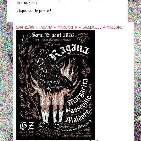
GrrrndZero.
Clique sur le poste !
SAM 15/08 : RAGANA + MARGARITA + BASSEVILLE + MALÉORE