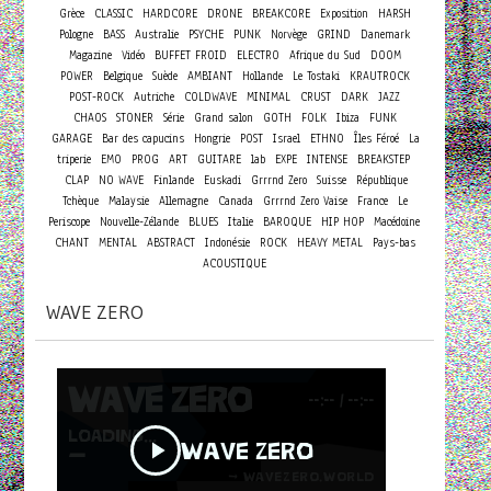
Grèce
CLASSIC
HARDCORE
DRONE
BREAKCORE
Exposition
HARSH
Pologne
BASS
Australie
PSYCHE
PUNK
Norvège
GRIND
Danemark
Magazine
Vidéo
BUFFET FROID
ELECTRO
Afrique du Sud
DOOM
POWER
Belgique
Suède
AMBIANT
Hollande
Le Tostaki
KRAUTROCK
POST-ROCK
Autriche
COLDWAVE
MINIMAL
CRUST
DARK
JAZZ
CHAOS
STONER
Série
Grand salon
GOTH
FOLK
Ibiza
FUNK
GARAGE
Bar des capucins
Hongrie
POST
Israel
ETHNO
Îles Féroé
La
triperie
EMO
PROG
ART
GUITARE
lab
EXPE
INTENSE
BREAKSTEP
CLAP
NO WAVE
Finlande
Euskadi
Grrrnd Zero
Suisse
République
Tchèque
Malaysie
Allemagne
Canada
Grrrnd Zero Vaise
France
Le
Periscope
Nouvelle-Zélande
BLUES
Italie
BAROQUE
HIP HOP
Macédoine
CHANT
MENTAL
ABSTRACT
Indonésie
ROCK
HEAVY METAL
Pays-bas
ACOUSTIQUE
WAVE ZERO