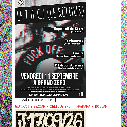
Zalut à tou.te.s ! Le [ ... ]
JEU 17/09 : BEZOAR + OBLIQUE SHIT + MASKARA + BOUCAN