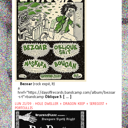
Bezoar
(rock expé, It)
a
href="https://dayoffrecords.bandcamp.com/album/bezoar
-s-t">bandcamp
Oblique S [ ... ]
LUN 21/09 : HOLE DWELLER + DRAGON KEEP + SEREGOST +
PORTCULLIS