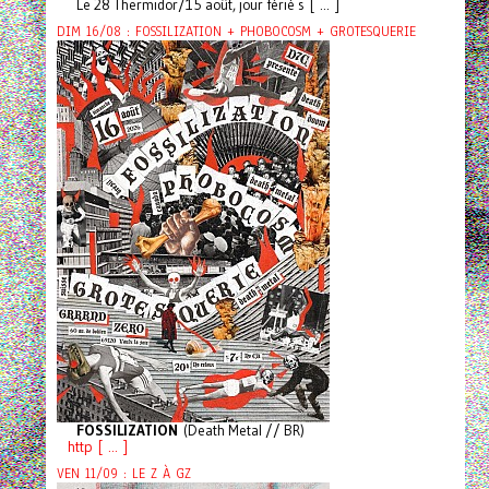
Le 28 Thermidor/15 août, jour férié s [ ... ]
DIM 16/08 : FOSSILIZATION + PHOBOCOSM + GROTESQUERIE
FOSSILIZATION
(Death Metal // BR)
http [ ... ]
VEN 11/09 : LE Z À GZ