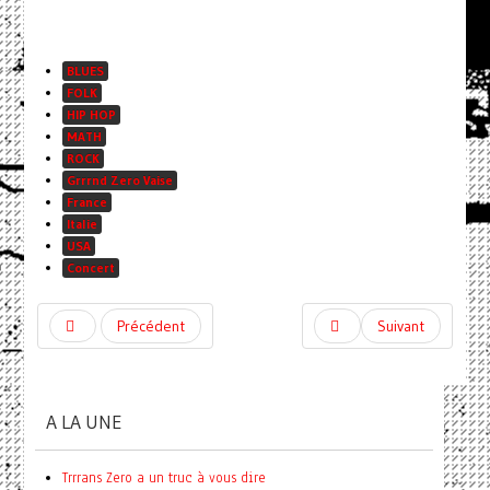
BLUES
FOLK
HIP HOP
MATH
ROCK
Grrrnd Zero Vaise
France
Italie
USA
Concert
Précédent
Suivant
A LA UNE
Trrrans Zero a un truc à vous dire