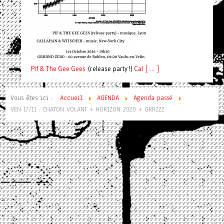
Pif
& The Gee Gees
(release party !)
C
a
l [ ... ]
Vous êtes ici :
Accueil
AGENDA
Agenda passé
VEN 17/11 : CHATON VOLANT + HORIZON 2020 + GRRZZZ