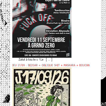
Zalut à tou.te.s ! Le [ ... ]
JEU 17/09 : BEZOAR + OBLIQUE SHIT + MASKARA + BOUCAN