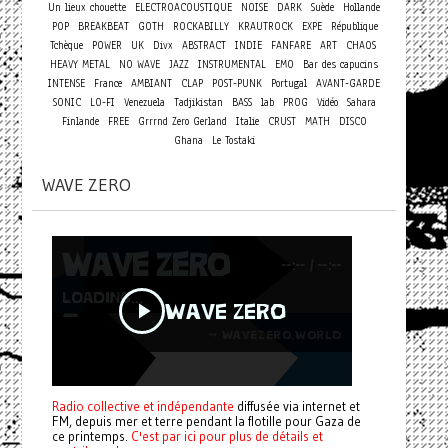
Un lieux chouette
ELECTROACOUSTIQUE
NOISE
DARK
Suède
Hollande
POP
BREAKBEAT
GOTH
ROCKABILLY
KRAUTROCK
EXPE
République
Tchèque
POWER
UK
Divx
ABSTRACT
INDIE
FANFARE
ART
CHAOS
HEAVY METAL
NO WAVE
JAZZ
INSTRUMENTAL
EMO
Bar des capucins
INTENSE
France
AMBIANT
CLAP
POST-PUNK
Portugal
AVANT-GARDE
SONIC
LO-FI
Venezuela
Tadjikistan
BASS
lab
PROG
Vidéo
Sahara
Finlande
FREE
Grrrnd Zero Gerland
Italie
CRUST
MATH
DISCO
Ghana
Le Tostaki
WAVE ZERO
Radio collective et indépendante
diffusée via internet et
FM, depuis mer et terre pendant la flotille pour Gaza de
ce printemps.
C'est par ici pour plus de détails et