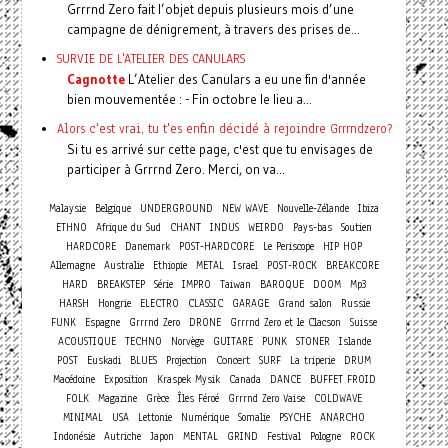
Grrrnd Zero fait l’objet depuis plusieurs mois d’une
campagne de dénigrement, à travers des prises de...
SURVIE DE L'ATELIER DES CANULARS
Cagnotte
L’Atelier des Canulars a eu une fin d'année
bien mouvementée : - Fin octobre le lieu a...
Alors c'est vrai, tu t'es enfin décidé à rejoindre Grrrndzero?
Si tu es arrivé sur cette page, c'est que tu envisages de
participer à Grrrnd Zero. Merci, on va...
Malaysie
Belgique
UNDERGROUND
NEW WAVE
Nouvelle-Zélande
Ibiza
ETHNO
Afrique du Sud
CHANT
INDUS
WEIRDO
Pays-bas
Soutien
HARDCORE
Danemark
POST-HARDCORE
Le Periscope
HIP HOP
Allemagne
Australie
Ethiopie
METAL
Israel
POST-ROCK
BREAKCORE
HARD
BREAKSTEP
Série
IMPRO
Taiwan
BAROQUE
DOOM
Mp3
HARSH
Hongrie
ELECTRO
CLASSIC
GARAGE
Grand salon
Russie
FUNK
Espagne
Grrrnd Zero
DRONE
Grrrnd Zero et le Clacson
Suisse
ACOUSTIQUE
TECHNO
Norvège
GUITARE
PUNK
STONER
Islande
Concert
POST
Euskadi
BLUES
Projection
SURF
La triperie
DRUM
Macédoine
Exposition
Kraspek Mysik
Canada
DANCE
BUFFET FROID
FOLK
Magazine
Grèce
Îles Féroé
Grrrnd Zero Vaise
COLDWAVE
MINIMAL
USA
Lettonie
Numérique
Somalie
PSYCHE
ANARCHO
Indonésie
Autriche
Japon
MENTAL
GRIND
Festival
Pologne
ROCK