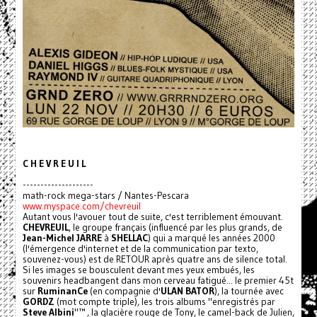
C H E V R E U I L
--------------------
math-rock mega-stars / Nantes-Pescara
www.myspace.com/chevreuil
Autant vous l'avouer tout de suite, c'est terriblement émouvant.
CHEVREUIL
, le groupe français (influencé par les plus grands, de
Jean-Michel JARRE
à
SHELLAC
) qui a marqué les années 2000
(l'émergence d'internet et de la communication par texto,
souvenez-vous) est de RETOUR après quatre ans de silence total.
Si les images se bousculent devant mes yeux embués, les
souvenirs headbangent dans mon cerveau fatigué... le premier 45t
sur
RuminanCe
(en compagnie d'
ULAN BATOR
), la tournée avec
GORDZ
(mot compte triple), les trois albums "enregistrés par
Steve Albini
"™ , la glacière rouge de Tony, le camel-back de Julien,