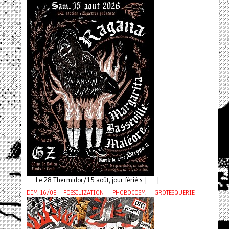
Le 28 Thermidor/15 août, jour férié s [ ... ]
DIM 16/08 : FOSSILIZATION + PHOBOCOSM + GROTESQUERIE