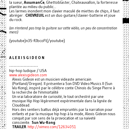
la sueur,
AssumanCe
, Ghettoblaster, Chateauvallon, la forteresse
plantée au milieu du public...
Les larmes inondent mon clavier maculé de miettes de chips, il faut
abréger :
CHEVREUIL
est un duo guitare/clavier-batterie et joue
du rock.
(on n'entend pas trop la guitare sur cette vidéo, un peu de concentration
merci)
{youtube}n3S-RJbcoFI{/youtube}
A L E X I S G I D E O N
--------------------
hip-hop ludique / USA
www.alexisgideon.com
Alexis Gideon est un musicien videaste americain
(Portland/Oregon). Il présentera Son DVD Video Musics II (Sun
Wu-Kong), inspiré par le célèbre conte Chinois du Singe Pierre à
la recherche de l'immortalité
Un vrai laboratoire de curiosité, le tout orchestré par une
musique Hip Hop légèrement expérimentale dans la lignée de
Clouddead.
Hors des sentiers battus déjà empruntés par la narration pour
enfants et par la musique hip hop à la mode, Alexis Gideon nous
conquit par son sens de la provocation et sa naiveté
consciente.
Sun Wu-Kong
TRAILER
http://vimeo.com/12634051