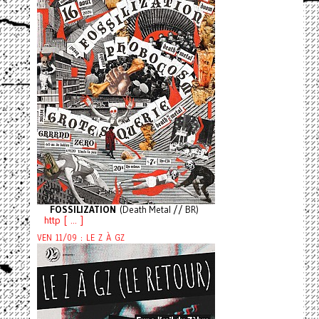
FOSSILIZATION
(Death Metal // BR)
http [ ... ]
VEN 11/09 : LE Z À GZ