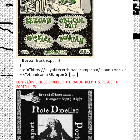
Bezoar
(rock expé, It)
a
href="https://dayoffrecords.bandcamp.com/album/bezoar
-s-t">bandcamp
Oblique S [ ... ]
LUN 21/09 : HOLE DWELLER + DRAGON KEEP + SEREGOST +
PORTCULLIS