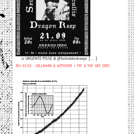
⚔️ URGENTE PISSE & @forbiddenkeepr [ ... ]
JEU 01/10 : CALLAHAN & WITSCHER + PIF & THE GEE GEES