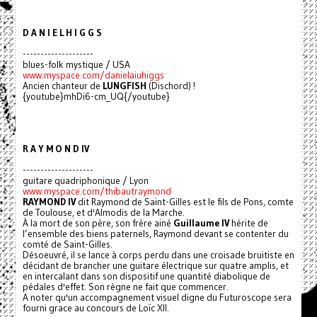
D A N I E L H I G G S
--------------------
blues-folk mystique / USA
www.myspace.com/danielaiuhiggs
Ancien chanteur de
LUNGFISH
(Dischord) !
{youtube}mhDi6-cm_UQ{/youtube}
R A Y M O N D IV
--------------------
guitare quadriphonique / Lyon
www.myspace.com/thibautraymond
RAYMOND IV
dit Raymond de Saint-Gilles est le fils de Pons, comte
de Toulouse, et d'Almodis de la Marche.
À la mort de son père, son frère ainé
Guillaume IV
hérite de
l’ensemble des biens paternels, Raymond devant se contenter du
comté de Saint-Gilles.
Désoeuvré, il se lance à corps perdu dans une croisade bruitiste en
décidant de brancher une guitare électrique sur quatre amplis, et
en intercalant dans son dispositif une quantité diabolique de
pédales d'effet. Son règne ne fait que commencer.
A noter qu'un accompagnement visuel digne du Futuroscope sera
fourni grace au concours de Loïc XII.