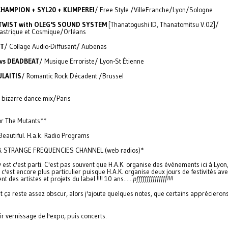
CHAMPION + SYL20 + KLIMPEREI
/ Free Style /VilleFranche/Lyon/Sologne
WIST with OLEG'S SOUND SYSTEM
[Thanatogushi ID, Thanatomitsu V.02]/
astrique et Cosmique/Orléans
TT
/ Collage Audio-Diffusant/ Aubenas
vs DEADBEAT
/ Musique Erroriste/ Lyon-St Étienne
ULAITIS
/ Romantic Rock Décadent /Brussel
 bizarre dance mix/Paris
or The Mutants**
eautiful. H.a.k. Radio Programs
& STRANGE FREQUENCIES CHANNEL (web radios)*
 est c'est parti. C'est pas souvent que H.A.K. organise des événements ici à Lyon,
c'est encore plus particulier puisque H.A.K. organise deux jours de festivités av
t des artistes et projets du label !!!! 10 ans......
pfffffffffffffff!!!!
ut ça reste assez obscur, alors j'ajoute quelques notes, que certains apprécieron
ir vernissage de l'expo, puis concerts.