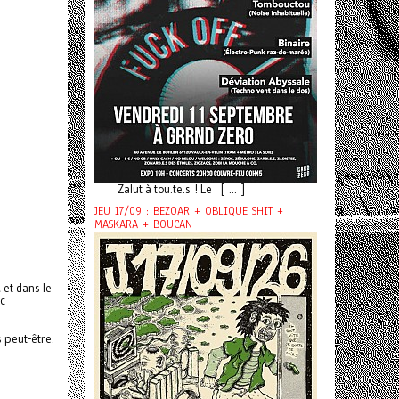
Zalut à tou.te.s ! Le [ ... ]
JEU 17/09 : BEZOAR + OBLIQUE SHIT +
MASKARA + BOUCAN
 et dans le
ec
s peut-être.