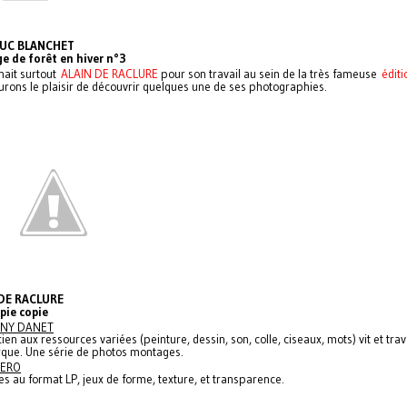
LUC BLANCHET
e de forêt en hiver n°3
nait surtout
ALAIN DE RACLURE
pour son travail au sein de la très fameuse
éditi
rons le plaisir de découvrir quelques une de ses photographies.
 DE RACLURE
pie copie
NY DANET
icien aux ressources variées (peinture, dessin, son, colle, ciseaux, mots) vit et trav
que. Une série de photos montages.
ZERO
ges au format LP, jeux de forme, texture, et transparence.