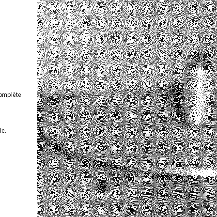
complète
le.