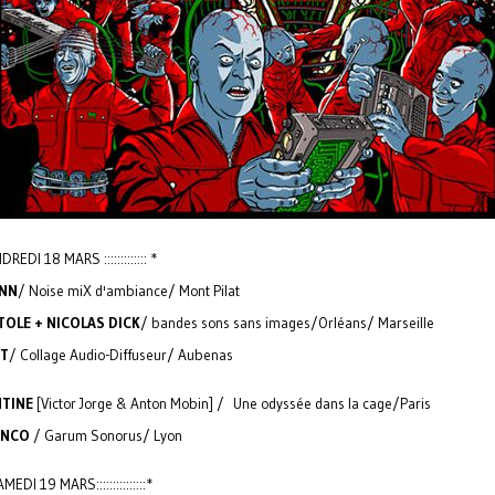
VENDREDI 18 MARS ::::::::::::: *
NN
/ Noise miX d'ambiance/ Mont Pilat
OLE + NICOLAS DICK
/ bandes sons sans images/Orléans/ Marseille
TT
/ Collage Audio-Diffuseur/ Aubenas
TINE
[Victor Jorge & Anton Mobin] / Une odyssée dans la cage/Paris
INCO
/ Garum Sonorus/ Lyon
::SAMEDI 19 MARS:::::::::::::::*