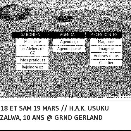
GZ BOHLEN
AGENDA
PIECES JOINTES
Manifeste
Agenda gz
Magazine
les Ateliers de
Agenda passé
Imagerie
GZ
Archives chaos
Infos pratiques
Chantier
Rejoindre gz
18 ET SAM 19 MARS // H.A.K. USUKU
ZALWA, 10 ANS @ GRND GERLAND