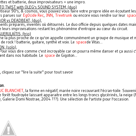
nettes et batterie, deux improvisateurs = une impro.
O TWIST with OLEG's SOUND SYSTEM, (duo)
étiseur 90's, & cosmos, vous pouvez vous faire votre propre idée en écoutant les
es parues sur
Eg0cide Rec
,
JNN
,
Treetrunk
ou encore vous rendre sur leur
spac
OR vs DEADBEAT, (duo),
ents préparés, inventés où détournés. Le duo officie depuis quelques dates main
 leurs improvisations restant les phénomène d'entropie au cœur du circuit.
UERULAÏTIS, (trio)
orme la plus proche de ce qu'on appelle communément un groupe de musique et
de rock ! batterie, guitare, synthé et voix. Le
space
de Vitas...
N, (solo),
 Pour vous dire comme c'est incroyable car on pourra même danser et ça aussi c
ent dans nos habitude. Le
space
de Gigoton...
cliquez sur "lire la suite" pour tout savoir
on.
LUC BLANCHET
, la forme en négatif, marée noire recouvrant l'écran-toile. Souveni
e forêt foudroyée laissant apparaitre entre les longs troncs glycérinés, la neige (
a
, Galerie Domi Nostrae, 2004 ???). Une sélection de l'artiste pour l'occasion.