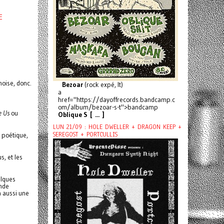
E
noise, donc.
Bezoar
(rock expé, It)
a
href="https://dayoffrecords.bandcamp.c
om/album/bezoar-s-t">bandcamp
e Us
ou
Oblique S [ ... ]
LUN 21/09 : HOLE DWELLER + DRAGON KEEP +
SEREGOST + PORTCULLIS
 poétique,
s, et les
elques
ande
 aussi une