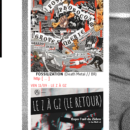
FOSSILIZATION
(Death Metal // BR)
http [ ... ]
VEN 11/09 : LE Z À GZ