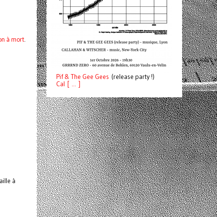
on à mort
.
Pif
& The Gee Gees
(release party !)
C
a
l [ ... ]
aille à