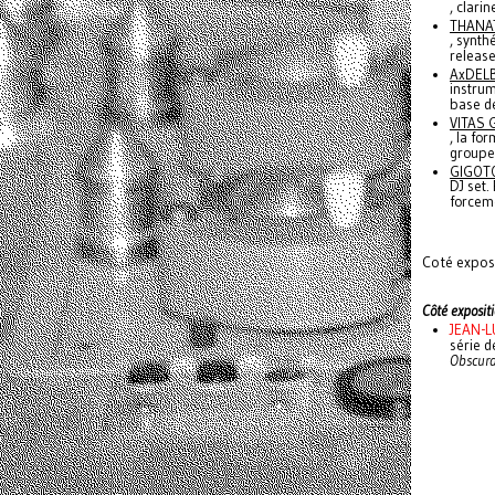
, clari
THANAT
, synth
releas
AxDELB
instrum
base de
VITAS G
, la f
groupe 
GIGOTO
DJ set.
forcem
Coté expos, 
Côté expositi
JEAN-
série d
Obscur