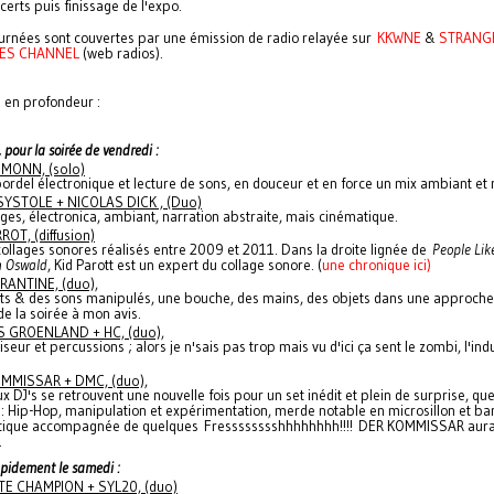
erts puis finissage de l'expo.
urnées sont couvertes par une émission de radio relayée sur
KKWNE
&
STRANG
ES CHANNEL
(web radios).
 en profondeur :
pour la soirée de vendredi :
MONN, (solo)
 bordel électronique et lecture de sons, en douceur et en force un mix ambiant et 
YSTOLE + NICOLAS DICK , (Duo)
ges, électronica, ambiant, narration abstraite, mais cinématique.
ROT, (diffusion)
collages sonores réalisés entre 2009 et 2011. Dans la droite lignée de
People Lik
n Oswald
, Kid Parott est un expert du collage sonore. (
une chronique ici)
ANTINE, (duo),
ts & des sons manipulés, une bouche, des mains, des objets dans une approche
 de la soirée à mon avis.
 GROENLAND + HC, (duo),
iseur et percussions ; alors je n'sais pas trop mais vu d'ici ça sent le zombi, l'indu
MMISSAR + DMC, (duo),
x DJ's se retrouvent une nouvelle fois pour un set inédit et plein de surprise, qu
 : Hip-Hop, manipulation et expérimentation, merde notable en microsillon et b
ique accompagnée de quelques Fresssssssshhhhhhhh!!!! DER KOMMISSAR aura
.
apidement le samedi :
TE CHAMPION + SYL20, (duo)