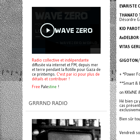
EVARISTE 
THANATO T
Désordre G
KID PARO
AxDELBOR 
VITAS GER
Radio collective et indépendante
GIGOTON
/
diffusée via internet et FM, depuis mer
et terre pendant la flotille pour Gaza de
ce printemps.
C'est par ici pour plus de
+ *Power F
détails et contribuer !
**Smart & B
Free
Pale
stine
!
on KKWNE 
Hé bien ça y
GRRRND RADIO
cas présent 
exclusivemen
Bien sûr to
Vendredi so