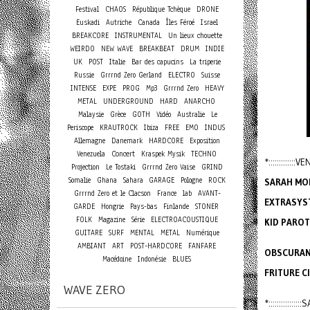
Festival
CHAOS
République Tchèque
DRONE
Euskadi
Autriche
Canada
Îles Féroé
Israel
BREAKCORE
INSTRUMENTAL
Un lieux chouette
WEIRDO
NEW WAVE
BREAKBEAT
DRUM
INDIE
UK
POST
Italie
Bar des capucins
La triperie
Russie
Grrrnd Zero Gerland
ELECTRO
Suisse
INTENSE
EXPE
PROG
Mp3
Grrrnd Zero
HEAVY
METAL
UNDERGROUND
HARD
ANARCHO
Malaysie
Grèce
GOTH
Vidéo
Australie
Le
Periscope
KRAUTROCK
Ibiza
FREE
EMO
INDUS
Allemagne
Danemark
HARDCORE
Exposition
Concert
Venezuela
Kraspek Mysik
TECHNO
*:::::::::::::
Projection
Le Tostaki
Grrrnd Zero Vaise
GRIND
Somalie
Ghana
Sahara
GARAGE
Pologne
ROCK
SARAH MO
Grrrnd Zero et le Clacson
France
lab
AVANT-
EXTRASYST
GARDE
Hongrie
Pays-bas
Finlande
STONER
FOLK
Magazine
Série
ELECTROACOUSTIQUE
KID PARO
GUITARE
SURF
MENTAL
METAL
Numérique
AMBIANT
ART
POST-HARDCORE
FANFARE
OBSCURAN
Macédoine
Indonésie
BLUES
FRITURE C
WAVE ZERO
*::::::::::::::