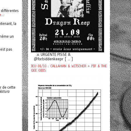
 différentes
e
...
tenant, la
 même un
'est pas
⚔️ URGENTE PISSE &
@forbiddenkeepr [ ... ]
JEU 01/10 : CALLAHAN & WITSCHER + PIF & THE
GEE GEES
r de cette
Natura