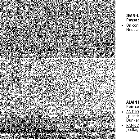
JEAN-
Paysag
On con
Nous au
ALAIN
Foinco
ANTHO
, plast
Dunker
RANK 
, colla