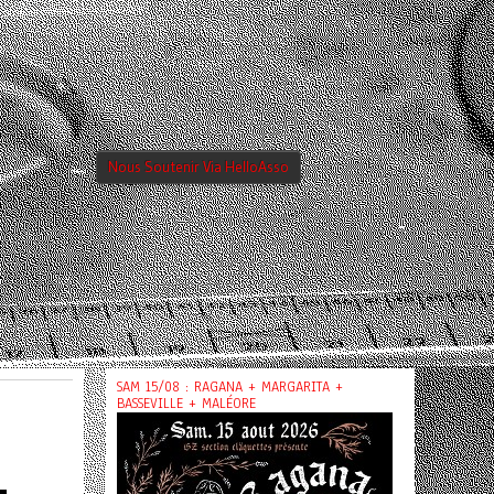
Nous Soutenir Via HelloAsso
SAM 15/08 : RAGANA + MARGARITA +
BASSEVILLE + MALÉORE