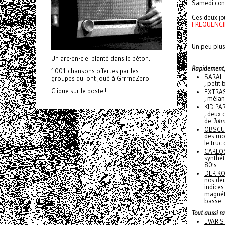
Samedi conc
Ces deux jo
FREQUENCI
Un peu plus
Un arc-en-ciel planté dans le béton.
Rapidement, 
1001 chansons offertes par les
SARAH 
groupes qui ont joué à GrrrndZero.
, petit
Clique sur le poste !
EXTRAS
, mélan
KID PAR
, deux 
de
Joh
OBSCUR
des mo
le truc
CARLOS
synthét
80's....
DER KO
nos deu
indices
magnét
basse..
Tout aussi r
EVARIS