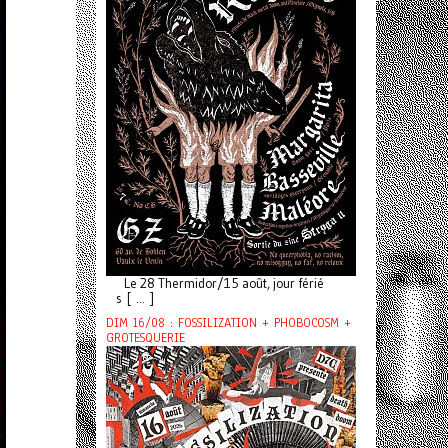
Le 28 Thermidor/15 août, jour férié
s [ ... ]
DIM 16/08 : FOSSILIZATION + PHOBOCOSM +
GROTESQUERIE