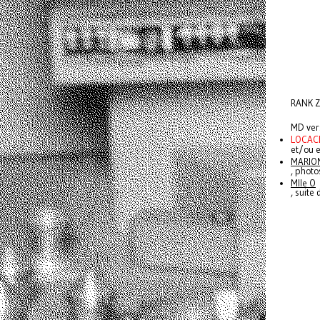
RANK 
MD ver
LOCAC
et/ou e
MARIO
, photo
Mlle O
, suite