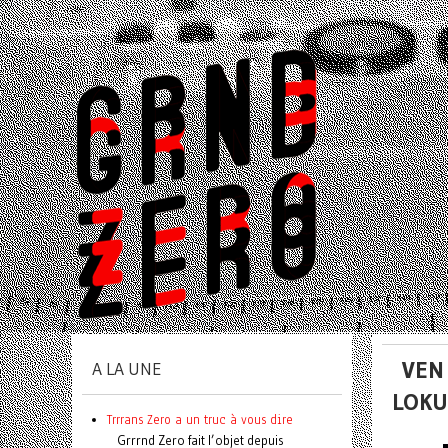
VEN 
A LA UNE
LOKU
Trrrans Zero a un truc à vous dire
Grrrnd Zero fait l’objet depuis