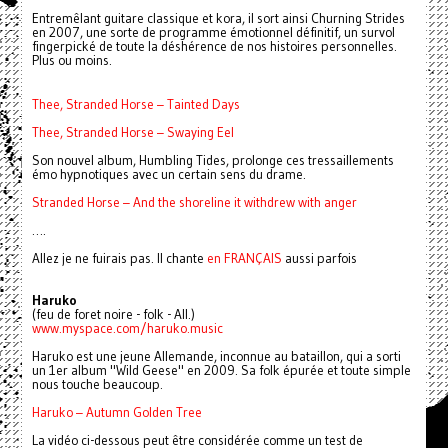
Entremêlant guitare classique et kora, il sort ainsi Churning Strides
en 2007, une sorte de programme émotionnel définitif, un survol
fingerpické de toute la déshérence de nos histoires personnelles.
Plus ou moins.
Thee, Stranded Horse – Tainted Days
Thee, Stranded Horse – Swaying Eel
Son nouvel album, Humbling Tides, prolonge ces tressaillements
émo hypnotiques avec un certain sens du drame.
Stranded Horse – And the shoreline it withdrew with anger
….
Allez je ne fuirais pas. Il chante
en FRANÇAIS
aussi parfois
Haruko
(feu de foret noire - folk - All.)
www.myspace.com/haruko.music
Haruko est une jeune Allemande, inconnue au bataillon, qui a sorti
un 1er album "Wild Geese" en 2009. Sa folk épurée et toute simple
nous touche beaucoup.
Haruko – Autumn Golden Tree
La vidéo ci-dessous peut être considérée comme un test de