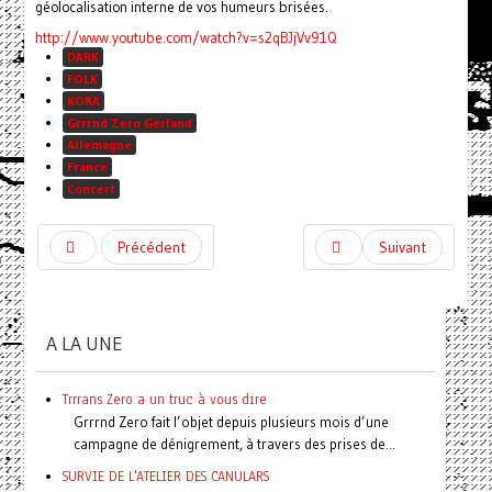
géolocalisation interne de vos humeurs brisées.
http://www.youtube.com/watch?v=s2qBJjVv91Q
DARK
FOLK
KORA
Grrrnd Zero Gerland
Allemagne
France
Concert
Précédent
Suivant
A LA UNE
Trrrans Zero a un truc à vous dire
Grrrnd Zero fait l’objet depuis plusieurs mois d’une
campagne de dénigrement, à travers des prises de...
SURVIE DE L'ATELIER DES CANULARS