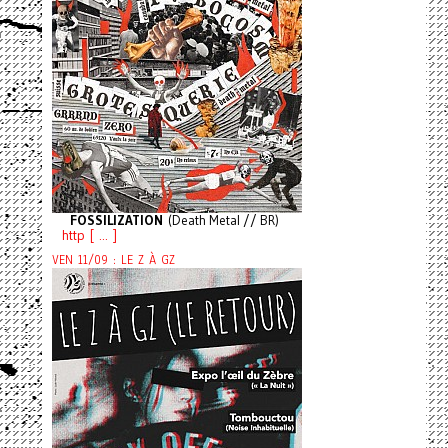
FOSSILIZATION
(Death Metal // BR)
http [ ... ]
VEN 11/09 : LE Z À GZ