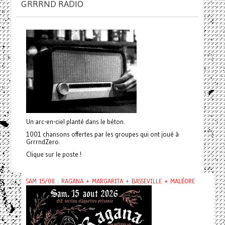
GRRRND RADIO
Un arc-en-ciel planté dans le béton.
1001 chansons offertes par les groupes qui ont joué à
GrrrndZero.
Clique sur le poste !
SAM 15/08 : RAGANA + MARGARITA + BASSEVILLE + MALÉORE