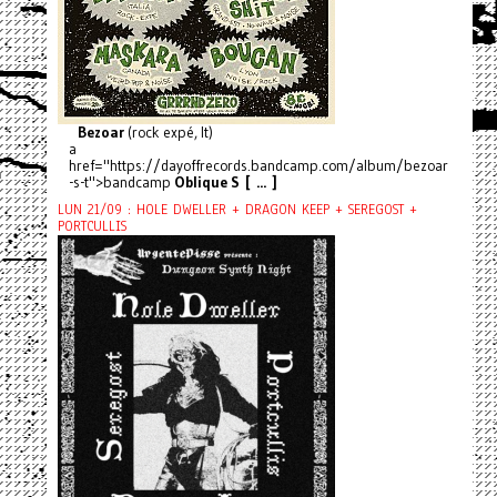
Bezoar
(rock expé, It)
a
href="https://dayoffrecords.bandcamp.com/album/bezoar
-s-t">bandcamp
Oblique S [ ... ]
LUN 21/09 : HOLE DWELLER + DRAGON KEEP + SEREGOST +
PORTCULLIS