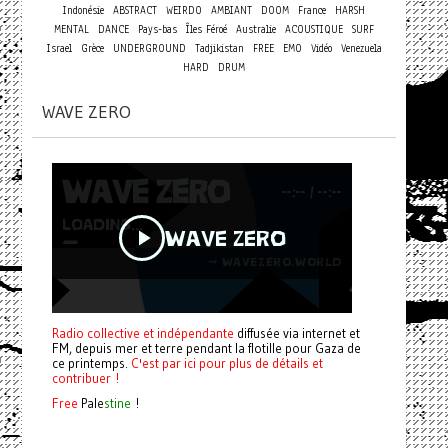
Indonésie
ABSTRACT
WEIRDO
AMBIANT
DOOM
France
HARSH
MENTAL
DANCE
Pays-bas
Îles Féroé
Australie
ACOUSTIQUE
SURF
Israel
Grèce
UNDERGROUND
Tadjikistan
FREE
EMO
Vidéo
Venezuela
HARD
DRUM
WAVE ZERO
Radio collective et indépendante
diffusée via internet et
FM, depuis mer et terre pendant la flotille pour Gaza de
ce printemps.
C'est par ici pour plus de détails et
contribuer !
Free
Pale
stine
!