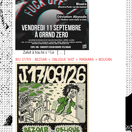
Zalut à tou.te.s ! Le [ ... ]
JEU 17/09 : BEZOAR + OBLIQUE SHIT + MASKARA + BOUCAN