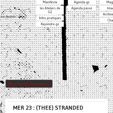
Manifeste
Agenda gz
Mag
les Ateliers de
Agenda passé
Ima
GZ
Archiv
Infos pratiques
Cha
Rejoindre gz
Nous Soutenir Via HelloAsso
MER 23 : (THEE) STRANDED