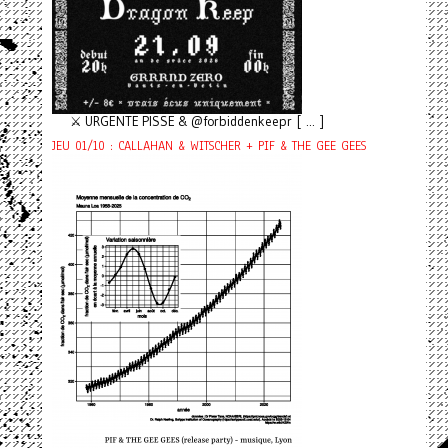
⚔️ URGENTE PISSE & @forbiddenkeepr [ ... ]
JEU 01/10 : CALLAHAN & WITSCHER + PIF & THE GEE GEES