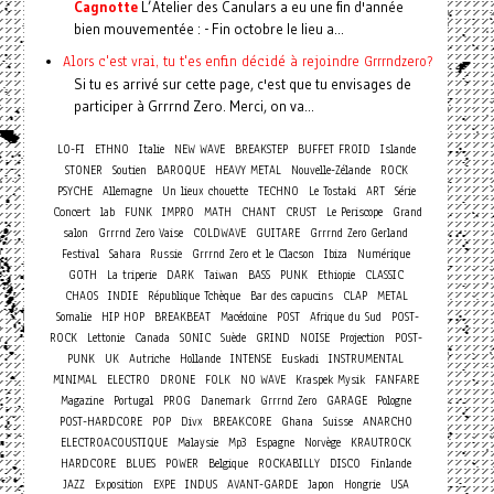
Cagnotte
L’Atelier des Canulars a eu une fin d'année
bien mouvementée : - Fin octobre le lieu a...
Alors c'est vrai, tu t'es enfin décidé à rejoindre Grrrndzero?
Si tu es arrivé sur cette page, c'est que tu envisages de
participer à Grrrnd Zero. Merci, on va...
LO-FI
ETHNO
Italie
NEW WAVE
BREAKSTEP
BUFFET FROID
Islande
STONER
Soutien
BAROQUE
HEAVY METAL
Nouvelle-Zélande
ROCK
PSYCHE
Allemagne
Un lieux chouette
TECHNO
Le Tostaki
ART
Série
Concert
lab
FUNK
IMPRO
MATH
CHANT
CRUST
Le Periscope
Grand
salon
Grrrnd Zero Vaise
COLDWAVE
GUITARE
Grrrnd Zero Gerland
Festival
Sahara
Russie
Grrrnd Zero et le Clacson
Ibiza
Numérique
GOTH
La triperie
DARK
Taiwan
BASS
PUNK
Ethiopie
CLASSIC
CHAOS
INDIE
République Tchèque
Bar des capucins
CLAP
METAL
Somalie
HIP HOP
BREAKBEAT
Macédoine
POST
Afrique du Sud
POST-
ROCK
Lettonie
Canada
SONIC
Suède
GRIND
NOISE
Projection
POST-
PUNK
UK
Autriche
Hollande
INTENSE
Euskadi
INSTRUMENTAL
MINIMAL
ELECTRO
DRONE
FOLK
NO WAVE
Kraspek Mysik
FANFARE
Magazine
Portugal
PROG
Danemark
Grrrnd Zero
GARAGE
Pologne
POST-HARDCORE
POP
Divx
BREAKCORE
Ghana
Suisse
ANARCHO
ELECTROACOUSTIQUE
Malaysie
Mp3
Espagne
Norvège
KRAUTROCK
HARDCORE
BLUES
POWER
Belgique
ROCKABILLY
DISCO
Finlande
JAZZ
Exposition
EXPE
INDUS
AVANT-GARDE
Japon
Hongrie
USA