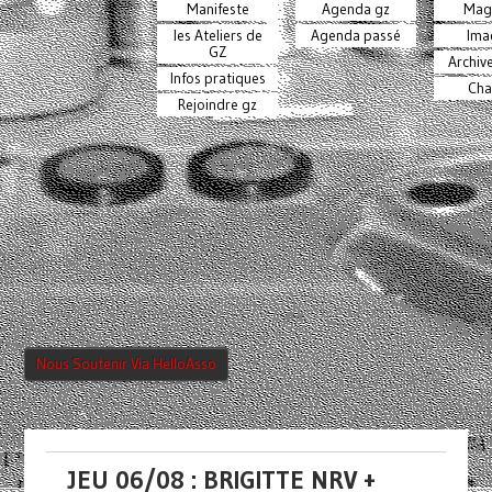
Manifeste
Agenda gz
Mag
les Ateliers de
Agenda passé
Ima
GZ
Archiv
Infos pratiques
Cha
Rejoindre gz
Nous Soutenir Via HelloAsso
JEU 06/08 : BRIGITTE NRV +