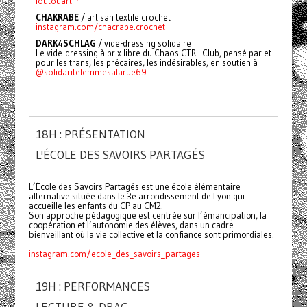
foutouart.fr
CHAKRABE
/
artisan textile crochet
instagram.com/chacrabe.crochet
DARK4SCHLAG
/ vide-dressing solidaire
Le vide-dressing à prix libre du Chaos CTRL Club, pensé par et
pour les trans, les précaires, les indésirables, en soutien à
@solidaritefemmesalarue69
18H : PRÉSENTATION
L'ÉCOLE DES SAVOIRS PARTAGÉS
L’École des Savoirs Partagés est une école élémentaire
alternative située dans le 3e arrondissement de Lyon qui
accueille les enfants du CP au CM2.
Son approche pédagogique est centrée sur l’émancipation, la
coopération et l’autonomie des élèves, dans un cadre
bienveillant où la vie collective et la confiance sont primordiales.
instagram.com/ecole_des_savoirs_partages
19H : PERFORMANCES
LECTURE & DRAG