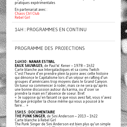
pratiques expérimentales
En partenariat avec :
Chaos Ctrl Club
Rebel Girl
14H : PROGRAMMES EN CONTINU
PROGRAMME DES PROJECTIONS
14H30 : NANAR ESTIVAL
EAUX SAUVAGES
, de Paul W. Kener – 1978 – 1h32
Carte blanche aux Intergalactiques et sa comu Twitch
C’est l’heure d’en prendre plein la poire avec cette histoire
qui dénonce le Capitalisme lors d’un séjour en rafting d’un
groupes d’américains trop moyens dans le Grand Canyon.
Un tueur va commencer à roder, mais ce ne sera qu’après
une bonne discussion autour du karma, ou d’oser se
prendre la main en l’absence de soeur. Bref.
« Je suppose qu’en faisant ce que vous avez fait, vous n’avez
fait que précipiter la chose même qui vous a poussé à le
faire… »
15H15 : DOCUMENTAIRE
THE PUNK SINGER
, de Sini Anderson – 2013 – 1h22
Carte blanche à Rebel Girl
The Punk Singer de Sini Anderson est bien plus qu’un simple