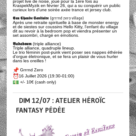
projet live de noise, joué pour la 1ère fois au
KraspekMyzik en février 26, qui a su conquérir un public
curieux lors d'une soirée axée trance et jersey club.
𝕰𝖆𝖚 𝕮𝖍𝖆𝖚𝖉𝖊 𝕾𝖆𝖓𝖎𝖙𝖆𝖎𝖗𝖊
(grrrnd zero village)
Après une retraite spirituelle à base de monster energy
et de siestes sur coussins Hello Kitty, l'enfant du village
dit au revoir à la bedroom pop et viendra présenter un
set assombri, chargé en émotions.
𝕭𝖆𝖉𝖆𝖇𝖔𝖚𝖒
(triple alliance)
Triple alliance, quadruple lineup.
Le trio féminin post-punk vient poser ses nappes éthérée
d'orgue életronique, et se fera un plaisir de vous hurler
dans les oreilles !
Grrrnd Zero
16 Juillet 2026 (19:30-01:00)
+/- 10€ (cash only)
DIM 12/07 : ATELIER HÉROÏC
FANTASY PÉDÉE