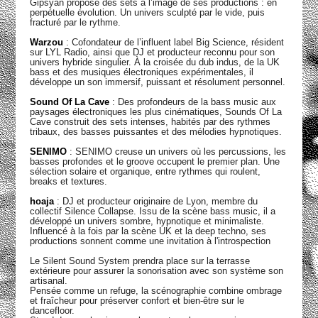
Gipsyan propose des sets à l’image de ses productions : en
perpétuelle évolution. Un univers sculpté par le vide, puis
fracturé par le rythme.
Warzou
: Cofondateur de l’influent label Big Science, résident
sur LYL Radio, ainsi que DJ et producteur reconnu pour son
univers hybride singulier. À la croisée du dub indus, de la UK
bass et des musiques électroniques expérimentales, il
développe un son immersif, puissant et résolument personnel.
Sound Of La Cave
: Des profondeurs de la bass music aux
paysages électroniques les plus cinématiques, Sounds Of La
Cave construit des sets intenses, habités par des rythmes
tribaux, des basses puissantes et des mélodies hypnotiques.
SENIMO
: SENIMO creuse un univers où les percussions, les
basses profondes et le groove occupent le premier plan. Une
sélection solaire et organique, entre rythmes qui roulent,
breaks et textures.
hoaja
: DJ et producteur originaire de Lyon, membre du
collectif Silence Collapse. Issu de la scène bass music, il a
développé un univers sombre, hypnotique et minimaliste.
Influencé à la fois par la scène UK et la deep techno, ses
productions sonnent comme une invitation à l'introspection
Le Silent Sound System prendra place sur la terrasse
extérieure pour assurer la sonorisation avec son système son
artisanal.
Pensée comme un refuge, la scénographie combine ombrage
et fraîcheur pour préserver confort et bien-être sur le
dancefloor.