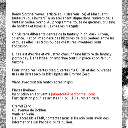
Remy-Sordna Neves (artiste et illustrareur-ice) et Marguerin
(auteur) vous inviteNT à un atelier artistique dans l'univers de la
fantasy pédée porno. Au programme, touze de gnomes, cruising
de hobbits et lopes à jus chez les Nazguls !
On visitera différents genres de la fantasy (high, dark, urban,
science...) et on imaginera des histoires de culs pédées entre les
orcs, les elfes, les trolls ou des créatures inventées pour
l'occasion.
L'idée est d'écrire et d'illustrer chacun* une histoire de fantasy
porno gay. Dans l'idéal on imprime tout sur place et on fait un
fanzine.
Pour s'inspirer : cartes Magic, cartes Yu-Gi-Oh et des ouvrages
tirés du Brrrazero, la bibli lgbtqi du Grrrrnd Zéro.
Viens avec tout ton matos et tes inspis.
Places limitées !!
Inscription en écrivant à
jaimetout@protonmail.com
Participation pour les artistes : + ou - 10 euros en cash.
Grrrnd Zero
60 avenue de Bohlen
Vaulx en Velin
Lieu accessible PMR, contactez nous si besoin pour avoir des
informations sur l'accessibilité du lieu.