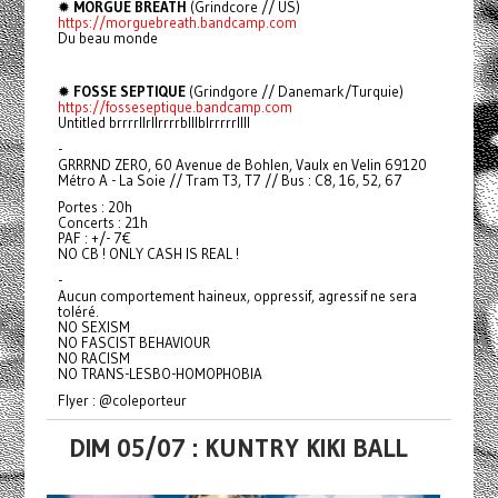
✹
MORGUE BREATH
(Grindcore // US)
https://morguebreath.bandcamp.com
Du beau monde
✹
FOSSE SEPTIQUE
(Grindgore // Danemark/Turquie)
https://fosseseptique.bandcamp.com
Untitled brrrrllrllrrrrblllblrrrrrllll
-
GRRRND ZERO, 60 Avenue de Bohlen, Vaulx en Velin 69120
Métro A - La Soie // Tram T3, T7 // Bus : C8, 16, 52, 67
Portes : 20h
Concerts : 21h
PAF : +/- 7€
NO CB ! ONLY CASH IS REAL !
-
Aucun comportement haineux, oppressif, agressif ne sera
toléré.
NO SEXISM
NO FASCIST BEHAVIOUR
NO RACISM
NO TRANS-LESBO-HOMOPHOBIA
Flyer : @coleporteur
DIM 05/07 : KUNTRY KIKI BALL