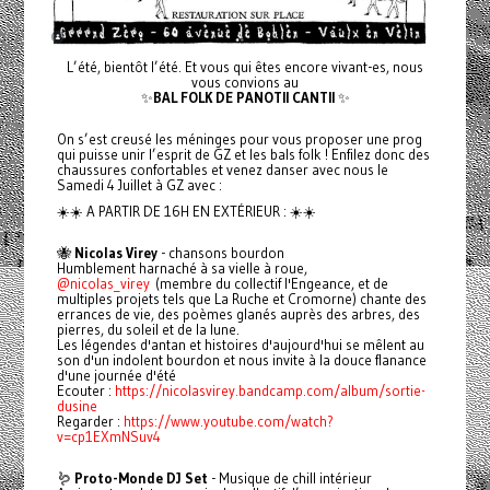
L’été, bientôt l’été. Et vous qui êtes encore vivant-es, nous
vous convions au
✨
BAL FOLK DE PANOTII CANTII
✨
On s’est creusé les méninges pour vous proposer une prog
qui puisse unir l’esprit de GZ et les bals folk ! Enfilez donc des
chaussures confortables et venez danser avec nous le
Samedi 4 Juillet à GZ avec :
☀️☀️ A PARTIR DE 16H EN EXTÉRIEUR : ☀️☀️
🐝
Nicolas Virey
- chansons bourdon
Humblement harnaché à sa vielle à roue,
@nicolas_virey
(membre du collectif l'Engeance, et de
multiples projets tels que La Ruche et Cromorne) chante des
errances de vie, des poèmes glanés auprès des arbres, des
pierres, du soleil et de la lune.
Les légendes d'antan et histoires d'aujourd'hui se mêlent au
son d'un indolent bourdon et nous invite à la douce flanance
d'une journée d'été
Ecouter :
https://nicolasvirey.bandcamp.com/album/sortie-
dusine
Regarder :
https://www.youtube.com/watch?
v=cp1EXmNSuv4
🪱
Proto-Monde DJ Set
- Musique de chill intérieur