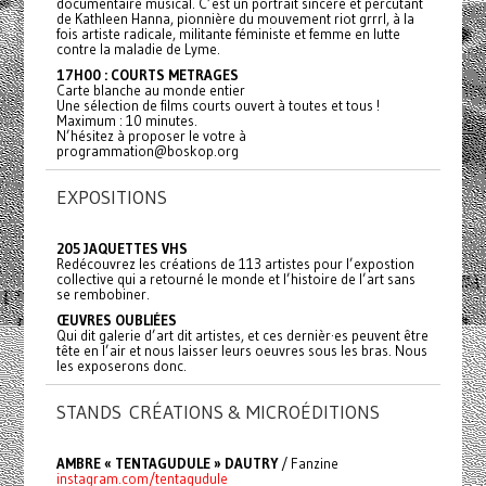
documentaire musical. C’est un portrait sincère et percutant
de Kathleen Hanna, pionnière du mouvement riot grrrl, à la
fois artiste radicale, militante féministe et femme en lutte
contre la maladie de Lyme.
17H00 : COURTS METRAGES
Carte blanche au monde entier
Une sélection de films courts ouvert à toutes et tous !
Maximum : 10 minutes.
N’hésitez à proposer le votre à
programmation@boskop.org
EXPOSITIONS
205 JAQUETTES VHS
Redécouvrez les créations de 113 artistes pour l’expostion
collective qui a retourné le monde et l’histoire de l’art sans
se rembobiner.
ŒUVRES OUBLIÉES
Qui dit galerie d’art dit artistes, et ces dernièr·es peuvent être
tête en l’air et nous laisser leurs oeuvres sous les bras. Nous
les exposerons donc.
STANDS CRÉATIONS & MICROÉDITIONS
AMBRE « TENTAGUDULE » DAUTRY
/ Fanzine
instagram.com/tentagudule