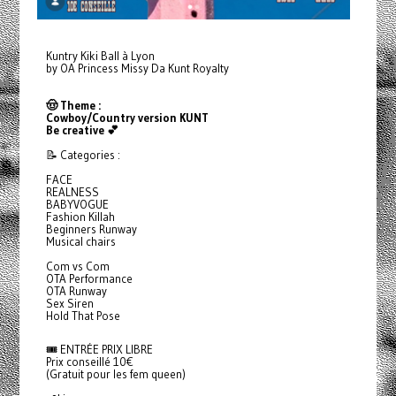
Kuntry Kiki Ball à Lyon
by OA Princess Missy Da Kunt Royalty
🤠 Theme :
Cowboy/Country version KUNT
Be creative 💕
📝 Categories :
FACE
REALNESS
BABYVOGUE
Fashion Killah
Beginners Runway
Musical chairs
Com vs Com
OTA Performance
OTA Runway
Sex Siren
Hold That Pose
🎟️ ENTRÉE PRIX LIBRE
Prix conseillé 10€
(Gratuit pour les fem queen)