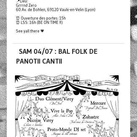
📍Lieu:
Grrrnd Zero
60 Av. de Bohlen, 69120 Vaulx-en-Velin (Lyon)
⏰ Ouverture des portes: 15h
⏰ LSS: 16h (BE ON TIME ‼️)
See yall there 💗
SAM 04/07 : BAL FOLK DE
PANOTII CANTII