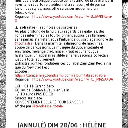
musique électronique. Adepte de la techno, de la psytrance, il
revisite le répertoire traditionnel à sa façon, et de par sa
fusion des styles, nous offre sa vision moderne d’un
(electro-)bal.
Regarder :
https://www.youtube.com/watch?v=Bz6WRFKam-
0
🧹
Zohastre
- Trad-noise de sorcier.es
Au plus profond de la nuit, aux regards des galaxies, des
rondes interminables tourbillonnent autour des flammes,
sans jamais s’arrêter, sous l’influence du sortilège sonore de
@zohastre
. Dans la marmite, salmigondi de machines,
soupe de percussions. La musique du duo, entêtante et
enivrante, mélange trad, noise, kraut est une fougue
hystérique, un appel irrésistible à l’effervescence collective
jusqu'à total épuisement.
Zohastre sont les fondateurices du label Zam Zam Rec, ainsi
que du New trad Fest
Ecouter :
https://zamzamrec.bandcamp.com/album/abracadabra
Regarder :
https://www.youtube.com/watch?v=QJ_MRiSAX9A
16H - 01H à Grrrnd Zero
60, av. de Bohlen à Vaulx-en-Velin
+/- 10 euros PAS DE CB
Snacks sur place
CONSENTEMENT ECLAIRÉ POUR DANSER !!
affiche par
@tendresse_totale
(ANNULÉ) DIM 28/06 : HÉLÈNE