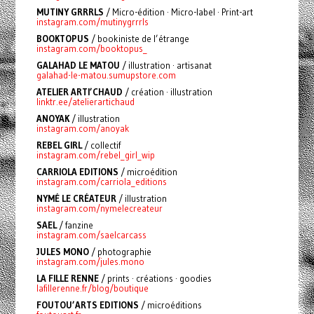
MUTINY GRRRLS
/ Micro-édition · Micro-label · Print-art
instagram.com/mutinygrrrls
BOOKTOPUS
/ bookiniste de l’étrange
instagram.com/booktopus_
GALAHAD LE MATOU
/ illustration · artisanat
galahad-le-matou.sumupstore.com
ATELIER ARTI’CHAUD
/ création · illustration
linktr.ee/atelierartichaud
ANOYAK
/ illustration
instagram.com/anoyak
REBEL GIRL
/ collectif
instagram.com/rebel_girl_wip
CARRIOLA EDITIONS
/ microédition
instagram.com/carriola_editions
NYMÉ LE CRÉATEUR
/ illustration
instagram.com/nymelecreateur
SAEL
/ fanzine
instagram.com/saelcarcass
JULES MONO
/ photographie
instagram.com/jules.mono
LA FILLE RENNE
/ prints · créations · goodies
lafillerenne.fr/blog/boutique
FOUTOU’ARTS EDITIONS
/ microéditions