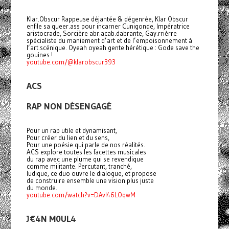
Klar.Obscur Rappeuse déjantée & dégenrée, Klar Obscur
enfile sa queer.ass pour incarner Cunigonde, Impératrice
aristocrade, Sorcière abr.acab.dabrante, Gay.rrièrre
spécialiste du maniement d’art et de l’empoisonnement à
l’art.scénique. Oyeah oyeah gente hérétique : Gode save the
gouines !
youtube.com/@klarobscur393
ACS
RAP NON DÉSENGAGÉ
Pour un rap utile et dynamisant,
Pour créer du lien et du sens,
Pour une poésie qui parle de nos réalités.
ACS explore toutes les facettes musicales
du rap avec une plume qui se revendique
comme militante. Percutant, tranché,
ludique, ce duo ouvre le dialogue, et propose
de construire ensemble une vision plus juste
du monde.
youtube.com/watch?v=DAvI46LOqwM
J€4N M0UL4