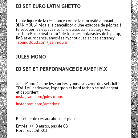
DJ SET EURO LATIN GHETTO
Haute figure de la résistance contre la morosité ambiante,
J€4N M0UL4 régale le dancefloor d’une exadose de pépites à
te secouer les espaces culturels associatifs autogérés.
Techno-Breakbeat coloré de touches fantaisistes de hip hop,
RnB et eurodance, envolées hypnotiques acides et trancy.
soundcloud.com/jeanmoula
JULES MONO
DJ SET ET PERFORMANCE DE AMETHY.X
Jules Mono écume les soirées lyonnaises avec des sets full
TDAH où darkwave, hyperpop et hard techno se mélangent
et débordent.
instagram.com/jules.mono
instagram.com/amethy.x
Bar et petite restauration sur place.
Entrée :+/- 8 euros, pas de CB
Horaires : 14h-01h