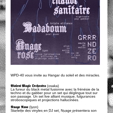
WPD-40 vous invite au Hangar du soleil et des miracles.
𝖁𝖎𝖔𝖑𝖊𝖓𝖙 𝕸𝖆𝖌𝖎𝖈 𝕺𝖗𝖈𝖍𝖊𝖘𝖙𝖗𝖆
(osaka)
La fureur du black metal fusionne avec la frénésie de la
techno et du gabber pour un set qui déglingue tout sur
son passage. Un set live alliant musique, fulgurances
stroboscopiques et projections hallucinées.
𝕹𝖚𝖆𝖌𝖊 𝕽𝖔𝖘𝖊
(lyon)
Starlette des vinyles en DJ set, Nuage présentera son