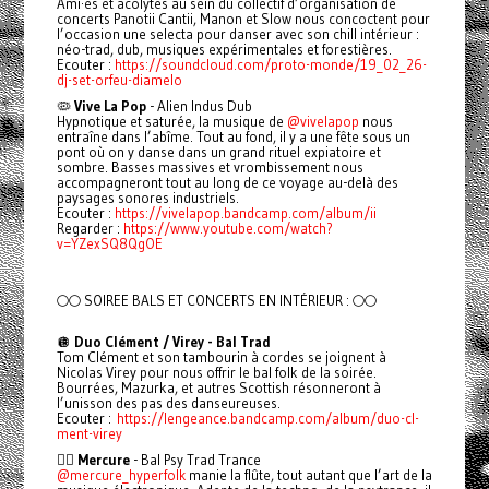
Ami·es et acolytes au sein du collectif d’organisation de
concerts Panotii Cantii, Manon et Slow nous concoctent pour
l’occasion une selecta pour danser avec son chill intérieur :
néo-trad, dub, musiques expérimentales et forestières.
Ecouter :
https://soundcloud.com/proto-monde/19_02_26-
dj-set-orfeu-diamelo
🦠
Vive La Pop
- Alien Indus Dub
Hypnotique et saturée, la musique de
@vivelapop
nous
entraîne dans l’abîme. Tout au fond, il y a une fête sous un
pont où on y danse dans un grand rituel expiatoire et
sombre. Basses massives et vrombissement nous
accompagneront tout au long de ce voyage au-delà des
paysages sonores industriels.
Ecouter :
https://vivelapop.bandcamp.com/album/ii
Regarder :
https://www.youtube.com/watch?
v=YZexSQ8QgOE
🌕🌕 SOIREE BALS ET CONCERTS EN INTÉRIEUR : 🌕🌕
🪩
Duo Clément / Virey - Bal Trad
Tom Clément et son tambourin à cordes se joignent à
Nicolas Virey pour nous offrir le bal folk de la soirée.
Bourrées, Mazurka, et autres Scottish résonneront à
l’unisson des pas des danseureuses.
Ecouter :
https://lengeance.bandcamp.com/album/duo-cl-
ment-virey
🧚‍♂️
Mercure
- Bal Psy Trad Trance
@mercure_hyperfolk
manie la flûte, tout autant que l’art de la