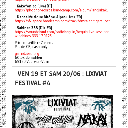
-
Kakofonico
(Live) [IT]
https://phobhorecords.bandcamp.com/album/landjakaku
-
Danse Musique Rhône-Alpes
(Live) [FR]
https://sfx-space.bandcamp.com/track/dmra-shit-gets-lost
-
Sabines.333
(DJ) [FR]
https://soundcloud.com/radiobeguin/beguin-live-sessions-
w-sabines-333-170125
Prix conseillé +- 7 euros
Pas de CB, cash only
grrrndzero.org
60 av. de Bohlen
69120 Vaulx-en-Velin
VEN 19 ET SAM 20/06 : LIXIVIAT
FESTIVAL #4