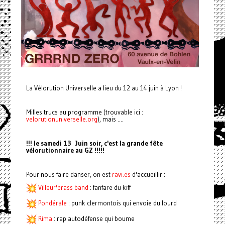
La Vélorution Universelle a lieu du 12 au 14 juin à Lyon !
Milles trucs au programme (trouvable ici :
velorutionuniverselle.org
), mais ....
!!! le samedi 13 Juin soir, c'est la grande fête
vélorutionnaire au GZ !!!!!
Pour nous faire danser, on est
ravi.es
d'accueillir :
Villeur'brass band
: fanfare du kiff
Pondérale
: punk clermontois qui envoie du lourd
Rima
: rap autodéfense qui boume