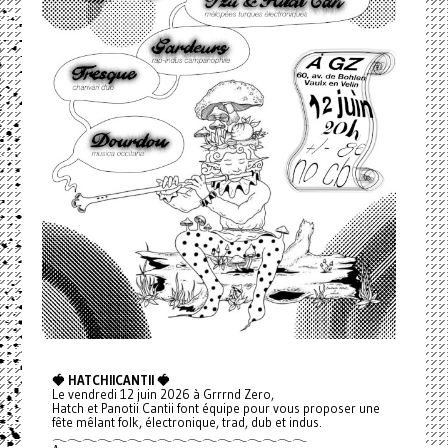
🍓 HATCHIICANTII 🍓
Le vendredi 12 juin 2026 à Grrrnd Zero,
Hatch et Panotii Cantii font équipe pour vous proposer une
fête mêlant folk, électronique, trad, dub et indus.
𓂃𓂃𓂃𓂃𓂃𓂃𓂃𓂃𓂃𓂃𓂃𓂃𓂃𓂃𓂃𓂃𓂃