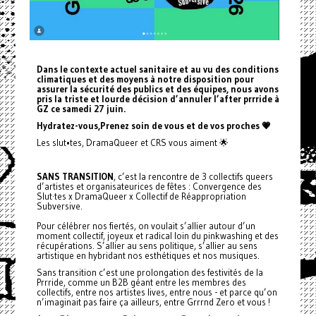
Dans le contexte actuel sanitaire et au vu des conditions
climatiques et des moyens à notre disposition pour
assurer la sécurité des publics et des équipes, nous avons
pris la triste et lourde décision d’annuler l’after prrride à
GZ ce samedi 27 juin.
Hydratez-vous,Prenez soin de vous et de vos proches 💗
Les slut•tes, DramaQueer et CRS vous aiment 🌟
SANS TRANSITION
, c’est la rencontre de 3 collectifs queers
d’artistes et organisateurices de fêtes : Convergence des
Slut·tes x DramaQueer x Collectif de Réappropriation
Subversive.
Pour célébrer nos fiertés, on voulait s’allier autour d’un
moment collectif, joyeux et radical loin du pinkwashing et des
récupérations. S’allier au sens politique, s’allier au sens
artistique en hybridant nos esthétiques et nos musiques.
Sans transition c’est une prolongation des festivités de la
Prrride, comme un B2B géant entre les membres des
collectifs, entre nos artistes lives, entre nous - et parce qu’on
n’imaginait pas faire ça ailleurs, entre Grrrnd Zero et vous !