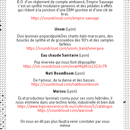
B.O. d’un règlement de compte ambiancé, Empire Sauvage
c’est un synthè modulaire genevois et des pédales à effets
qui rôdent à la jonction d’une EBM sportive et d’une clé de
bras.
https://soundcloud.com/empire-sauvage
Unom
(Lyon)
Duo lyonnais popacidpunkDes chants italo-marocains, des
boucles de synthé et de groovebox des 90's et des samples
farfelus
https://soundcloud.com/unom_band/energeia
Eau chaude Sanitaire
(Lyon)
Pop énervée qui nous font dégoupiller
https://on.soundcloud.com/eoa4MqdXc412G3ri7R
Nati BoomBoom
(Lyon)
De l'amour, de la danse et des basses...
https://soundcloud.com/natiboomboom
Warzou
(Lyon)
Dj et producteur lyonnais connu pour ses sons hybrides, il
nous emmène dans une techno lente, industrielle et bien dub
https://www.bigsciencerecords.eu/collection/1/catalogus
https://soundcloud.com/warzouk
On vous en dit pas plus faudra venir constater par vous
même