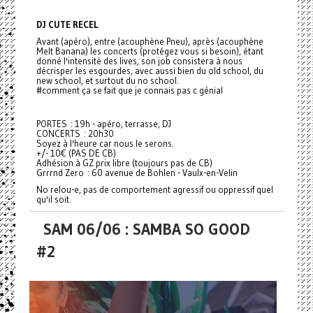
DJ CUTE RECEL
Avant (apéro), entre (acouphène Pneu), après (acouphène
Melt Banana) les concerts (protégez vous si besoin), étant
donné l'intensité des lives, son job consistera à nous
décrisper les esgourdes, avec aussi bien du old school, du
new school, et surtout du no school.
#comment ça se fait que je connais pas c génial
PORTES : 19h - apéro, terrasse, DJ
CONCERTS : 20h30
Soyez à l'heure car nous le serons.
+/- 10€ (PAS DE CB)
Adhésion à GZ prix libre (toujours pas de CB)
Grrrnd Zero : 60 avenue de Bohlen - Vaulx-en-Velin
No relou-e, pas de comportement agressif ou oppressif quel
qu'il soit.
SAM 06/06 : SAMBA SO GOOD
#2