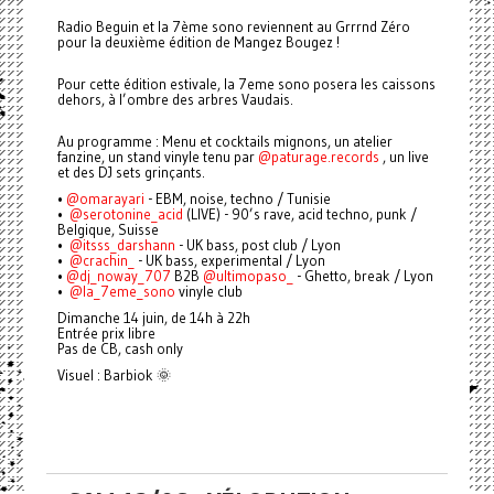
Radio Beguin et la 7ème sono reviennent au Grrrnd Zéro
pour la deuxième édition de Mangez Bougez !
Pour cette édition estivale, la 7eme sono posera les caissons
dehors, à l’ombre des arbres Vaudais.
Au programme : Menu et cocktails mignons, un atelier
fanzine, un stand vinyle tenu par
@paturage.records
, un live
et des DJ sets grinçants.
•⁠
@omarayari
- EBM, noise, techno / Tunisie
•⁠ ⁠⁠
@serotonine_acid
(LIVE) - 90’s rave, acid techno, punk /
Belgique, Suisse
•⁠ ⁠⁠⁠
@itsss_darshann
- UK bass, post club / Lyon
•⁠ ⁠⁠
@crachin_
- UK bass, experimental / Lyon
•⁠
@dj_noway_707
B2B
@ultimopaso_
- Ghetto, break / Lyon
•⁠ ⁠
@la_7eme_sono
vinyle club
Dimanche 14 juin, de 14h à 22h
Entrée prix libre
Pas de CB, cash only
Visuel : Barbiok 🌞