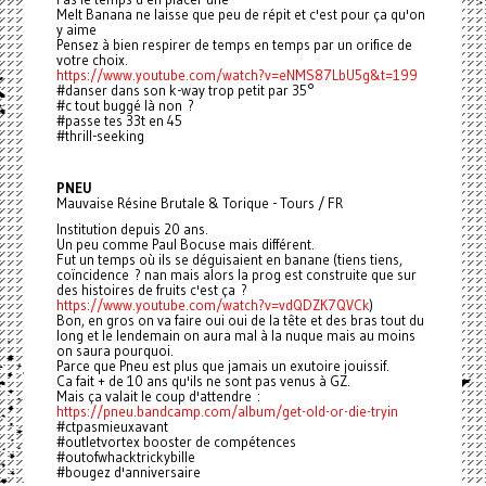
Melt Banana ne laisse que peu de répit et c'est pour ça qu'on
y aime
Pensez à bien respirer de temps en temps par un orifice de
votre choix.
https://www.youtube.com/watch?v=eNMS87LbU5g&t=199
#danser dans son k-way trop petit par 35°
#c tout buggé là non ?
#passe tes 33t en 45
#thrill-seeking
PNEU
Mauvaise Résine Brutale & Torique - Tours / FR
Institution depuis 20 ans.
Un peu comme Paul Bocuse mais différent.
Fut un temps où ils se déguisaient en banane (tiens tiens,
coïncidence ? nan mais alors la prog est construite que sur
des histoires de fruits c'est ça ?
https://www.youtube.com/watch?v=vdQDZK7QVCk
)
Bon, en gros on va faire oui oui de la tête et des bras tout du
long et le lendemain on aura mal à la nuque mais au moins
on saura pourquoi.
Parce que Pneu est plus que jamais un exutoire jouissif.
Ca fait + de 10 ans qu'ils ne sont pas venus à GZ.
Mais ça valait le coup d'attendre :
https://pneu.bandcamp.com/album/get-old-or-die-tryin
#ctpasmieuxavant
#outletvortex booster de compétences
#outofwhacktrickybille
#bougez d'anniversaire