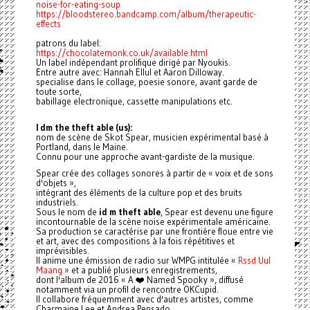
noise-for-eating-soup
https://bloodstereo.bandcamp.com/album/therapeutic-
effects
patrons du label:
https://chocolatemonk.co.uk/available.html
Un label indépendant prolifique dirigé par Nyoukis.
Entre autre avec: Hannah Ellul et Aaron Dilloway.
specialise dans le collage, poesie sonore, avant garde de
toute sorte,
babillage electronique, cassette manipulations etc.
I dm the theft able (us):
nom de scène de Skot Spear, musicien expérimental basé à
Portland, dans le Maine.
Connu pour une approche avant-gardiste de la musique.
Spear crée des collages sonores à partir de « voix et de sons
d'objets »,
intégrant des éléments de la culture pop et des bruits
industriels.
Sous le nom de
id m theft able
, Spear est devenu une figure
incontournable de la scène noise expérimentale américaine.
Sa production se caractérise par une frontière floue entre vie
et art, avec des compositions à la fois répétitives et
imprévisibles.
Il anime une émission de radio sur WMPG intitulée «
Rssd Uul
Maang
» et a publié plusieurs enregistrements,
dont l'album de 2016 « A ❤️ Named Spooky », diffusé
notamment via un profil de rencontre OKCupid.
Il collabore fréquemment avec d'autres artistes, comme
Charmaine Lee et Andrea Pensado.