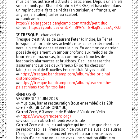
musicienne, autrice et activiste plasticienne. Depuis un an iels
sont rejoints par Khaled Bouhrizi (MR KAZ) et basculent dans
un rap industriel faits de récits (en tunisien, en français, en
anglais, en italien) taillés au scalpel.
➫ bandcamp :
https://isolarecords.bandcamp.com/track/petit-duc
➫ live :
https://youtu.be/-wnQPinl8PA?si=GHkql9LTJsxAgPXQ
⧩ TRESQUE
- charivari dub
Tresque c'est l'Alias de Laurent Peter (d'Incise, La Tène)
lorsque qu'il oriente ses activités musicales expérimentales
vers la piste de danse et vers le dub. En addition ce dernier
possède également un amour profond aux mélodies de
bourrées et mazurkas, tout comme aux boucles de
feedbacks alarmantes et bruitistes. Ceci se ressentira
assurément sur ces deux fameux EP sortis chez son
label/collectif de Bruxelles Encore Dub. Voyez plutôt :
➫
https://tresque.bandcamp.com/album/the-original-
distomobile-dub
➫
https://tresque.bandcamp.com/album/tears-of-the-
palestinians-too-far-too-late
🍓INFOS 🍓
VENDREDI 12 JUIN 2026
➫ Musique, bar et restauration (tout ensemble) dès 20h
➫ + / - 8€ [💲 CASH ONLY 💲]
Grrrnd Zero, 60 avenue de Bohlen à Vaulx-en-Velin
➫
https://www.grrrndzero.org/
➫ visuel par robisch et tendresse totale
Grrrnd Zero est un lieu autogéré qui implique que chacun-e
se responsabilise. Prenez soin de vous mais aussi des autres.
L’orga est disponible aux entrées et au bar si vous avez
besoin d’aide, que vous une vivez une situation difficile ou