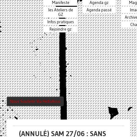
Manifeste
Agenda gz
Mag
les Ateliers de
Agenda passé
Ima
GZ
Archiv
Infos pratiques
Cha
Rejoindre gz
Nous Soutenir Via HelloAsso
(ANNULÉ) SAM 27/06 : SANS