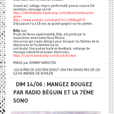
Sound art, collage, impro, performatif, poesie sonore De-
evolution, message secret
https://idmtheftable.bandcamp.com/album/tambourine-
green
https://www.youtube.com/watch?v=CoMQhvpPrTE
Déja passé il y a 18 ans au grand guignol sur les pentes .
B
illy
(us):
Projet de Noise expérimental, Billy, est porté par la
musicienne américaine Rose Moore.
Une prose qui s'auto dénigre pour évoquer les thèmes de la
dépression et l'isolement via un
son brutal. Une poésie hurlé en feedback, mélange de
musique industriel et power electronics.
https://ccbrm.bandcamp.com/track/broken
IMAGE par JOHNNY-WINSTON
+OU-8-PRIX DE SOUTIEN-DEBUT-20H-FIN-00H00-PAS-DE-CB-
GZ-60-AVENUE-DE-BOHLEN
DIM 14/06 : MANGEZ BOUGEZ
PAR RADIO BÉGUIN ET LA 7ÈME
SONO