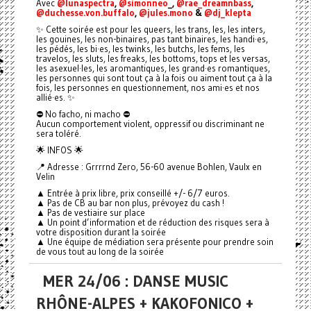
Avec
@lunaspectra
,
@simonneo
_,
@rae_dreamnbass
,
@duchesse.von.buffalo
,
@jules.mono
&
@dj_klepta
✨ Cette soirée est pour les queers, les trans, les, les inters,
les gouines, les non-binaires, pas tant binaires, les handi·es,
les pédés, les bi·es, les twinks, les butchs, les fems, les
travelos, les sluts, les freaks, les bottoms, tops et les versas,
les asexuel·les, les aromantiques, les grand·es romantiques,
les personnes qui sont tout ça à la fois ou aiment tout ça à la
fois, les personnes en questionnement, nos ami·es et nos
allié·es. ✨
⛔️ No facho, ni macho ⛔️
Aucun comportement violent, oppressif ou discriminant ne
sera toléré.
🌟 INFOS 🌟
📍 Adresse : Grrrrnd Zero, 56-60 avenue Bohlen, Vaulx en
Velin
▲ Entrée à prix libre, prix conseillé +/- 6/7 euros.
▲ Pas de CB au bar non plus, prévoyez du cash !
▲ Pas de vestiaire sur place
▲ Un point d’information et de réduction des risques sera à
votre disposition durant la soirée
▲ Une équipe de médiation sera présente pour prendre soin
de vous tout au long de la soirée
MER 24/06 : DANSE MUSIC
RHÔNE-ALPES + KAKOFONICO +