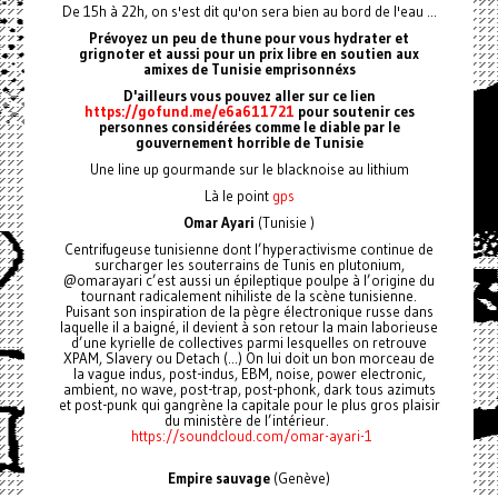
De 15h à 22h, on s'est dit qu'on sera bien au bord de l'eau ...
Prévoyez un peu de thune pour vous hydrater et
grignoter et aussi pour un prix libre en soutien aux
amixes de Tunisie emprisonnéxs
D'ailleurs vous pouvez aller sur ce lien
https://gofund.me/e6a611721
pour soutenir ces
personnes considérées comme le diable par le
gouvernement horrible de Tunisie
Une line up gourmande sur le blacknoise au lithium
Là le point
gps
Omar Ayari
(Tunisie )
Centrifugeuse tunisienne dont l’hyperactivisme continue de
surcharger les souterrains de Tunis en plutonium,
@omarayari c’est aussi un épileptique poulpe à l’origine du
tournant radicalement nihiliste de la scène tunisienne.
Puisant son inspiration de la pègre électronique russe dans
laquelle il a baigné, il devient à son retour la main laborieuse
d’une kyrielle de collectives parmi lesquelles on retrouve
XPAM, Slavery ou Detach (...) On lui doit un bon morceau de
la vague indus, post-indus, EBM, noise, power electronic,
ambient, no wave, post-trap, post-phonk, dark tous azimuts
et post-punk qui gangrène la capitale pour le plus gros plaisir
du ministère de l’intérieur.
https://soundcloud.com/omar-ayari-1
Empire sauvage
(Genève)