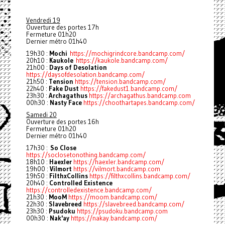
Vendredi 19
Ouverture des portes 17h
Fermeture 01h20
Dernier métro 01h40
19h30 :
Mochi
https://mochigrindcore.bandcamp.com/
20h10 :
Kaukole
https://kaukole.bandcamp.com/
21h00 :
Days of Desolation
https://daysofdesolation.bandcamp.com/
21h50 :
Tension
https://tension.bandcamp.com/
22h40 :
Fake Dust
https://fakedust1.bandcamp.com/
23h30 :
Archagathus
https://archagathus.bandcamp.com
00h30 :
Nasty Face
https://choothartapes.bandcamp.com/
Samedi 20
Ouverture des portes 16h
Fermeture 01h20
Dernier métro 01h40
17h30 :
So Close
https://soclosetonothing.bandcamp.com/
18h10 :
Haexler
https://haexler.bandcamp.com/
19h00 :
Vilmort
https://vilmort.bandcamp.com
19h50 :
FilthxCollins
https://filthxcollins.bandcamp.com/
20h40 :
Controlled Existence
https://controlledexistence.bandcamp.com/
21h30 :
MooM
https://moom.bandcamp.com/
22h30 :
Slavebreed
https://slavebreed.bandcamp.com/
23h30 :
Psudoku
https://psudoku.bandcamp.com
00h30 :
Nak'ay
https://nakay.bandcamp.com/