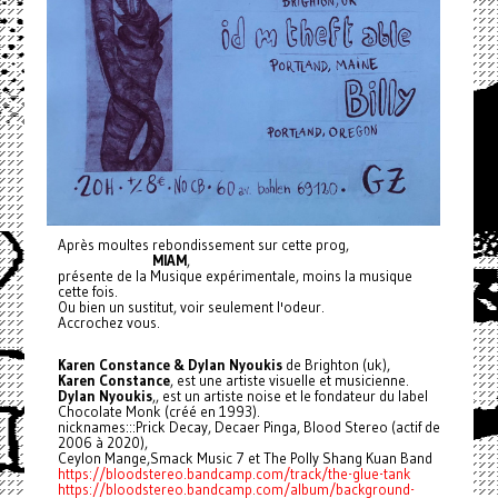
Après moultes rebondissement sur cette prog,
MIAM
,
présente de la Musique expérimentale, moins la musique
cette fois.
Ou bien un sustitut, voir seulement l'odeur.
Accrochez vous.
Karen Constance & Dylan Nyoukis
de Brighton (uk),
Karen Constance
, est une artiste visuelle et musicienne.
Dylan Nyoukis
,, est un artiste noise et le fondateur du label
Chocolate Monk (créé en 1993).
nicknames:::Prick Decay, Decaer Pinga, Blood Stereo (actif de
2006 à 2020),
Ceylon Mange,Smack Music 7 et The Polly Shang Kuan Band
https://bloodstereo.bandcamp.com/track/the-glue-tank
https://bloodstereo.bandcamp.com/album/background-