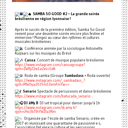
SAMBA SO GOOD #2 – La grande soirée
brésilienne en région lyonnaise !
Après le succès de la première édition, Samba So Good
revient pour une deuxième soirée encore plus festive et
immersive ! Plongez au cœur des rythmes et cultures
musicales brésiliennes :
Conférence animée par la sociologue Antoinette
Kuijlaars sur les musiques du Brésil
Canoa
Concert de musique populaire brésilienne
https://www.instagram.com/canoagroupe?
igsh=ZWRjZ2w1a2x4cGdk
Roda de samba (Groupe
Sambadass
+ Roda ouverte)
https://www.instagram.com/_sambadass_?
igsh=MW0ya203Ym53emFmYw==
Senario
Spectacle de percussions et danse brésilienne
https://www.instagram.com/batucada_senario...
DJ âMy B
DJ set tropical pour danser jusqu'à 1h
https://www.instagram.com/dj.amy.b?
igsh=cHo3bTlhYWZta3Rm
Organisée par l’école de samba Senario, créée en
2007 et réunissant une quarantaine de passionné·e·s,
l’association fait vivre la culture et les percussions