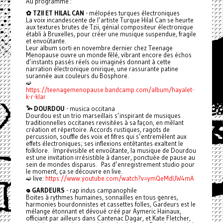
Au programme :
✿ TZII ET HILAL CAN
- mélopées turques électroniques
La voix incandescente de l’artiste Turque Hilal Can se heurte
aux textures brutes de Tzii, génial compositeur électronique
établi à Bruxelles, pour créer une musique suspendue, fragile
et envoûtante.
Leur album sorti en novembre dernier chez Teenage
Menopause ouvre un monde fêlé, vibrant encore des échos
d’instants passés réels ou imaginés donnant à cette
narration électronique onirique, une rassurante patine
surannée aux couleurs du Bosphore.
➫
https://teenagemenopause.bandcamp.com/album/hayalet-
k-r-klar
𓅩 DOURDOU
- musica occitana
Dourdou est un trio marseillais s’inspirant de musiques
traditionnelles occitanes revisitées à sa façon, en mêlant
création et répertoire. Accords rustiques, ragots de
percussion, souffle des voix et fifres qui s’entremêlent aux
effets électroniques; ses inflexions entêtantes exaltent le
folklore. Imprévisible et envoûtante, la musique de Dourdou
est une invitation irrésistible à danser, ponctuée de pause au
sein de mondes disparus. Pas d’enregistrement studio pour
le moment, ça se découvre en live.
➫ live:
https://www.youtube.com/watch?v=ymQeMdUW4mA
𖦹 GARDEURS
- rap indus campanophile
Boites à rythmes humaines, sonnailles en tous genres,
harmonies bourdonnistes et cassettes folles, Gardeurs est le
mélange étonnant et dévoué créé par Aymeric Hainaux,
officiant par ailleurs dans Cantenac Dagar, et Kate Fletcher,