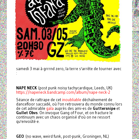
samedi 3 mai à grrrnd zero, la terre s'arrête de tourner avec
:
NAPE NECK
(post punk noisy tachycardique, Leeds, UK)
https://napeneck.bandcamp.com/album/nape-neck-2
Séance de rattrape de cet
inoubliable
déchaînement de
dancefloor saccadé, où l'on retrouvera du monde connu lors
de cet admirable
gala
auprès des ami-es de
Guttersnipe
et
Gullet Obvs
. On invoque Gang of Four, et on fracture le
continuum avec un chaos organisé d'où on ne ressort
qu'envoûté·e.
GEO
(no wave, weird funk, post-punk, Groningen, NL)