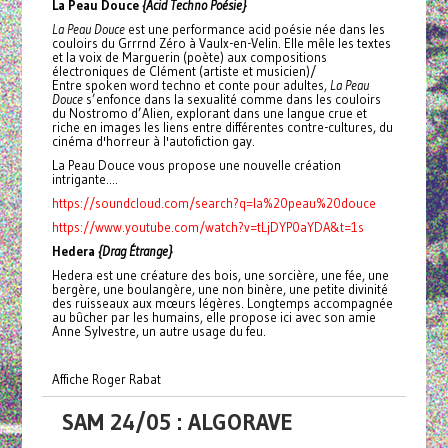
La Peau Douce
{Acid Techno Poésie}
La Peau Douce
est une performance acid poésie née dans les
couloirs du Grrrnd Zéro à Vaulx-en-Velin. Elle mêle les textes
et la voix de Marguerin (poète) aux compositions
électroniques de Clément (artiste et musicien)/
Entre spoken word techno et conte pour adultes,
La Peau
Douce
s’enfonce dans la sexualité comme dans les couloirs
du Nostromo d’Alien, explorant dans une langue crue et
riche en images les liens entre différentes contre-cultures, du
cinéma d'horreur à l'autofiction gay.
La Peau Douce vous propose une nouvelle création
intrigante....
https://soundcloud.com/search?q=la%20peau%20douce
https://www.youtube.com/watch?v=tLjDYP0aYDA&t=1s
Hedera
{Drag Étrange}
Hedera est une créature des bois, une sorcière, une fée, une
bergère, une boulangère, une non binère, une petite divinité
des ruisseaux aux mœurs légères. Longtemps accompagnée
au bûcher par les humains, elle propose ici avec son amie
Anne Sylvestre, un autre usage du feu.
Affiche Roger Rabat
SAM 24/05 : ALGORAVE