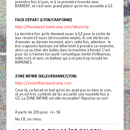
première fois à Lyon, ni à sa première tournée avec
BARREN?, et c'est avec grand plaisir qu'on les accueille à GZ.
FAUX DÉPART (LYON/CRAPONNE)
https://fauxdepart.bandcamp.com/album/ep
La dernière fois qu'ils devaient jouer à GZ pour la sortie de
leur récent 45 tours (et troisième vinyle), ils ont été forcés
d'annuler au dernier moment, alors cette fois, attention : le
trio craponno-lyonnais est déterminé à prendre sa revanche,
alors ça va chier des bulles dans la machine à fumée! C'est
pour toi si t'aimes ton punk romantique, teinté d'influences
indie-rock et avec un batteur qui a un peu trop écouté les
RAMONES.
ZONE INFINIE (VILLEURBANNE/LYON)
https://zoneinfinie.bandcamp.com
Ceux-là, ça faisait un bail qu'on les avait pas vu dans le coin,
et on est très contents de les accueillir une nouvelle fois à
GZ. La ZONE INFINIE est-elle increvable? Réponse ce soir!
À partir de 20h pour +/– 5€
No CB, no relou