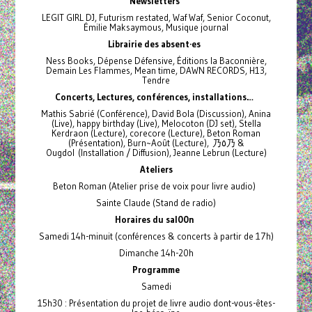
Newsletters
LEGIT GIRL DJ, Futurism restated, Waf Waf, Senior Coconut,
Émilie Maksaymous, Musique journal
Librairie des absent·es
Ness Books, Dépense Défensive, Éditions la Baconnière,
Demain Les Flammes, Mean time, DAWN RECORDS, H13,
Tendre
Concerts, Lectures, conférences, installations…
Mathis Sabrié (Conférence), David Bola (Discussion), Anina
(Live), happy birthday (Live), Melocoton (DJ set), Stella
Kerdraon (Lecture), corecore (Lecture), Beton Roman
(Présentation), Burn~Août (Lecture), 乃٥乃 &
Ougdol (Installation / Diffusion), Jeanne Lebrun (Lecture)
Ateliers
Beton Roman (Atelier prise de voix pour livre audio)
Sainte Claude (Stand de radio)
Horaires du sal00n
Samedi 14h-minuit (conférences & concerts à partir de 17h)
Dimanche 14h-20h
Programme
Samedi
15h30 : Présentation du projet de livre audio dont-vous-êtes-