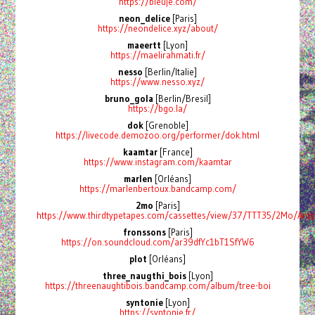
https://bleuje.com/
neon_delice
[Paris]
https://neondelice.xyz/about/
maeertt
[Lyon]
https://maelirahmati.fr/
nesso
[Berlin/Italie]
https://www.nesso.xyz/
bruno_gola
[Berlin/Bresil]
https://bgo.la/
dok
[Grenoble]
https://livecode.demozoo.org/performer/dok.html
kaamtar
[France]
https://www.instagram.com/kaamtar
marlen
[Orléans]
https://marlenbertoux.bandcamp.com/
2mo
[Paris]
https://www.thirdtypetapes.com/cassettes/view/37/TTT35/2Mo/Antip
fronssons
[Paris]
https://on.soundcloud.com/ar39dfYc1bT1SfYW6
plot
[Orléans]
three_naugthi_bois
[Lyon]
https://threenaughtibois.bandcamp.com/album/tree-boi
syntonie
[Lyon]
https://syntonie.fr/