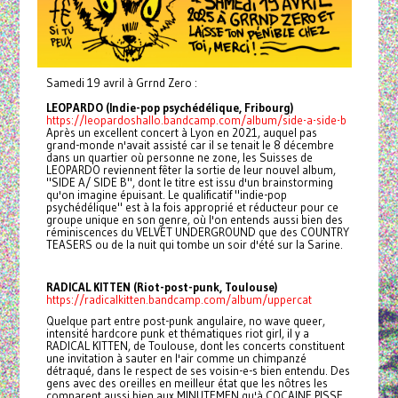
Samedi 19 avril à Grrnd Zero :
LEOPARDO (Indie-pop psychédélique, Fribourg)
https://leopardoshallo.bandcamp.com/album/side-a-side-b
Après un excellent concert à Lyon en 2021, auquel pas
grand-monde n'avait assisté car il se tenait le 8 décembre
dans un quartier où personne ne zone, les Suisses de
LEOPARDO reviennent fêter la sortie de leur nouvel album,
"SIDE A/ SIDE B", dont le titre est issu d'un brainstorming
qu'on imagine épuisant. Le qualificatif "indie-pop
psychédélique" est à la fois approprié et réducteur pour ce
groupe unique en son genre, où l'on entends aussi bien des
réminiscences du VELVET UNDERGROUND que des COUNTRY
TEASERS ou de la nuit qui tombe un soir d'été sur la Sarine.
RADICAL KITTEN (Riot-post-punk, Toulouse)
https://radicalkitten.bandcamp.com/album/uppercat
Quelque part entre post-punk angulaire, no wave queer,
intensité hardcore punk et thématiques riot girl, il y a
RADICAL KITTEN, de Toulouse, dont les concerts constituent
une invitation à sauter en l'air comme un chimpanzé
détraqué, dans le respect de ses voisin-e-s bien entendu. Des
gens avec des oreilles en meilleur état que les nôtres les
comparent aussi bien aux MINUTEMEN qu'à COCAINE PISSE