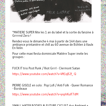
"MATIERE SUPER fête les 1 an du label et la sortie du fanzine à
Grrrrnd Zero !
Rendez-vous le dimanche 4 mai à partir de 14H dans une
ambiance printanière et chill au 60 avenue de Böhlen à Vaulx
En Velin.
Pour cette maxi fiesta dominicale Matière Super invite les
groupes :
FUCK IT trio Post Punk / Riot Grrrl - Clermont Satan
https://www.youtube.com/watch?v=Vft1qB2f_-Q
PIERRE GISELE en solo : Pop Lofi / Anti Folk - Queer Romance
- Bordeaux
https://www.youtube.com/watch?v=yvphKulF7dM
SMALL WATER BODIES & FUTURE CYCLIST duo Ambient +