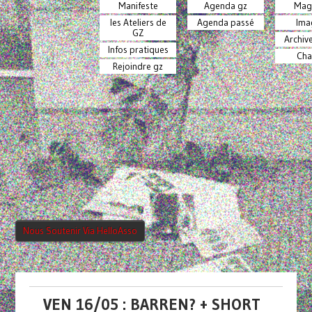
Manifeste
Agenda gz
Mag
les Ateliers de
Agenda passé
Ima
GZ
Archiv
Infos pratiques
Cha
Rejoindre gz
Nous Soutenir Via HelloAsso
VEN 16/05 : BARREN? + SHORT