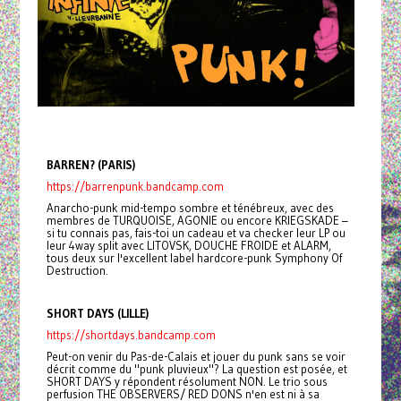
BARREN? (PARIS)
https://barrenpunk.bandcamp.com
Anarcho-punk mid-tempo sombre et ténébreux, avec des
membres de TURQUOISE, AGONIE ou encore KRIEGSKADE –
si tu connais pas, fais-toi un cadeau et va checker leur LP ou
leur 4way split avec LITOVSK, DOUCHE FROIDE et ALARM,
tous deux sur l'excellent label hardcore-punk Symphony Of
Destruction.
SHORT DAYS (LILLE)
https://shortdays.bandcamp.com
Peut-on venir du Pas-de-Calais et jouer du punk sans se voir
décrit comme du "punk pluvieux"? La question est posée, et
SHORT DAYS y répondent résolument NON. Le trio sous
perfusion THE OBSERVERS/ RED DONS n'en est ni à sa