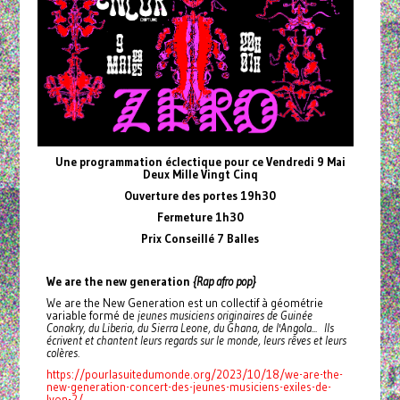
Une programmation éclectique pour ce Vendredi 9 Mai
Deux Mille Vingt Cinq
Ouverture des portes 19h30
Fermeture 1h30
Prix Conseillé 7 Balles
We are the new generation
{Rap afro pop}
We are the New Generation est un collectif à géométrie
variable formé de
jeunes musiciens originaires de Guinée
Conakry, du Liberia, du Sierra Leone, du Ghana, de l'Angola... Ils
écrivent et chantent leurs regards sur le monde, leurs rêves et leurs
colères.
https://pourlasuitedumonde.org/2023/10/18/we-are-the-
new-generation-concert-des-jeunes-musiciens-exiles-de-
lyon-2/