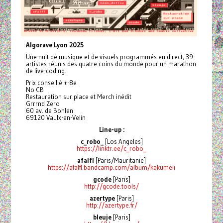
Algorave Lyon 2025
Une nuit de musique et de visuels programmés en direct, 39
artistes réunis des quatre coins du monde pour un marathon
de live-coding.
Prix conseillé +-8e
No CB
Restauration sur place et Merch inédit
Grrrnd Zero
60 av. de Bohlen
69120 Vaulx-en-Velin
Line-up :
c_robo_
[Los Angeles]
https://linktr.ee/c_robo_
afalfl
[Paris/Mauritanie]
https://afalfl.bandcamp.com/album/kakumeii
gcode
[Paris]
http://gcode.tools/
azertype
[Paris]
http://azertype.fr/
bleuje
[Paris]