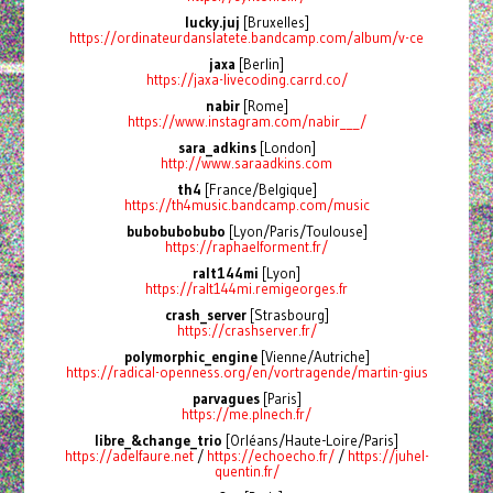
lucky.juj
[Bruxelles]
https://ordinateurdanslatete.bandcamp.com/album/v-ce
jaxa
[Berlin]
https://jaxa-livecoding.carrd.co/
nabir
[Rome]
https://www.instagram.com/nabir___/
sara_adkins
[London]
http://www.saraadkins.com
th4
[France/Belgique]
https://th4music.bandcamp.com/music
bubobubobubo
[Lyon/Paris/Toulouse]
https://raphaelforment.fr/
ralt144mi
[Lyon]
https://ralt144mi.remigeorges.fr
crash_server
[Strasbourg]
https://crashserver.fr/
polymorphic_engine
[Vienne/Autriche]
https://radical-openness.org/en/vortragende/martin-gius
parvagues
[Paris]
https://me.plnech.fr/
libre_&change_trio
[Orléans/Haute-Loire/Paris]
https://adelfaure.net
/
https://echoecho.fr/
/
https://juhel-
quentin.fr/