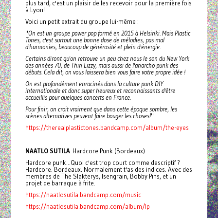
plus tard, c'est un plaisir de les recevoir pour la première fois
à Lyon!
Voici un petit extrait du groupe lui-même :
"
On est un groupe power pop formé en 2015 à Helsinki. Mais Plastic
Tones, c'est surtout une bonne dose de mélodies, pas mal
d'harmonies, beaucoup de générosité et plein d'énergie.
Certains diront qu'on retrouve un peu chez nous le son du New York
des années 70, de Thin Lizzy, mais aussi de l'anarcho punk des
débuts. Cela dit, on vous laissera bien vous faire votre propre idée !
On est profondément enracinés dans la culture punk DIY
internationale et donc super heureux et reconnaissants d'être
accueillis pour quelques concerts en France.
Pour finir, on croit vraiment que dans cette époque sombre, les
scènes alternatives peuvent faire bouger les choses!
"
https://therealplastictones.bandcamp.com/album/the-eyes
NAATLO SUTILA
Hardcore Punk (Bordeaux)
Hardcore punk...Quoi c'est trop court comme descriptif ?
Hardcore. Bordeaux. Normalement t'as des indices. Avec des
membres de The Slakterys, Isengrain, Bobby Pins, et un
projet de barraque à frite.
https://naatlosutila.bandcamp.com/music
https://naatlosutila.bandcamp.com/album/lp