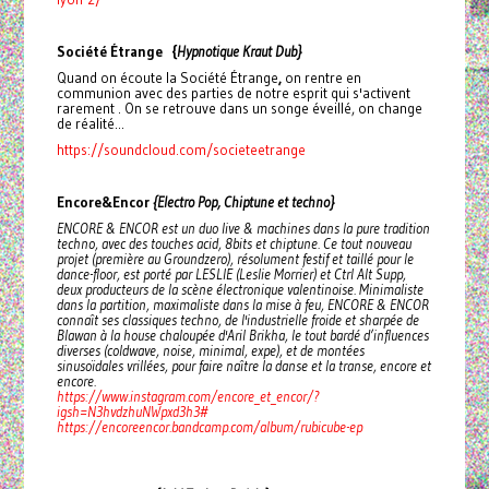
Société Étrange {
Hypnotique Kraut Dub}
Quand on écoute la Société Étrange
,
on rentre en
communion avec des parties de notre esprit qui s'activent
rarement . On se retrouve dans un songe éveillé, on change
de réalité...
https://soundcloud.com/societeetrange
Encore&Encor
{Electro Pop, Chiptune et techno}
ENCORE & ENCOR est un duo live & machines dans la pure tradition
techno, avec des touches acid, 8bits et chiptune. Ce tout nouveau
projet (première au Groundzero), résolument festif et taillé pour le
dance-floor, est porté par LESLIE (Leslie Morrier) et Ctrl Alt Supp,
deux producteurs de la scène électronique valentinoise. Minimaliste
dans la partition, maximaliste dans la mise à feu, ENCORE & ENCOR
connaît ses classiques techno, de l'industrielle froide et sharpée de
Blawan à la house chaloupée d'Aril Brikha, le tout bardé d’influences
diverses (coldwave, noise, minimal, expe), et de montées
sinusoïdales vrillées, pour faire naître la danse et la transe, encore et
encore.
https://www.instagram.com/encore_et_encor/?
igsh=N3hvdzhuNWpxd3h3#
https://encoreencor.bandcamp.com/album/rubicube-ep