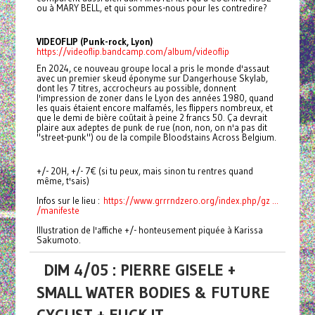
ou à MARY BELL, et qui sommes-nous pour les contredire?
VIDEOFLIP (Punk-rock, Lyon)
https://videoflip.bandcamp.com/album/videoflip
En 2024, ce nouveau groupe local a pris le monde d'assaut
avec un premier skeud éponyme sur Dangerhouse Skylab,
dont les 7 titres, accrocheurs au possible, donnent
l'impression de zoner dans le Lyon des années 1980, quand
les quais étaient encore malfamés, les flippers nombreux, et
que le demi de bière coûtait à peine 2 francs 50. Ça devrait
plaire aux adeptes de punk de rue (non, non, on n'a pas dit
"street-punk") ou de la compile Bloodstains Across Belgium.
+/- 20H, +/- 7€ (si tu peux, mais sinon tu rentres quand
même, t'sais)
Infos sur le lieu :
https://www.grrrndzero.org/index.php/gz ...
/manifeste
Illustration de l'affiche +/- honteusement piquée à Karissa
Sakumoto.
DIM 4/05 : PIERRE GISELE +
SMALL WATER BODIES & FUTURE