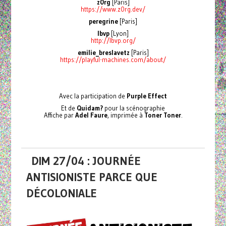
z0rg
[Paris]
https://www.z0rg.dev/
peregrine
[Paris]
lbvp
[Lyon]
http://lbvp.org/
emilie_breslavetz
[Paris]
https://playful-machines.com/about/
Avec la participation de
Purple Effect
Et de
Quidam?
pour la scénographie
Affiche par
Adel Faure
, imprimée à
Toner Toner
.
DIM 27/04 : JOURNÉE
ANTISIONISTE PARCE QUE
DÉCOLONIALE