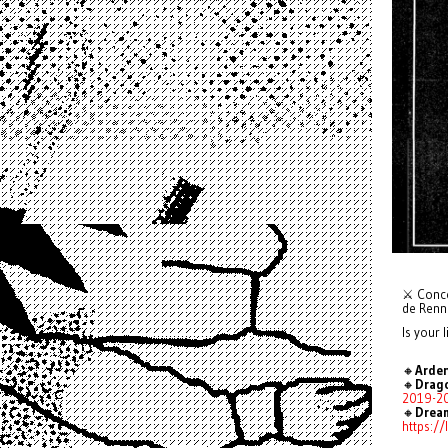
⚔ Concer
de Renne
Is your 
🔸
Arde
🔸
Drag
2019-2
🔸
Drea
https:/