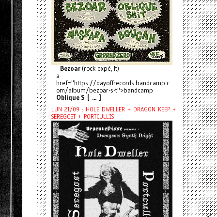
Bezoar
(rock expé, It)
a
href="https://dayoffrecords.bandcamp.c
om/album/bezoar-s-t">bandcamp
Oblique S [ ... ]
LUN 21/09 : HOLE DWELLER + DRAGON KEEP +
SEREGOST + PORTCULLIS