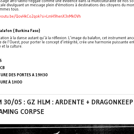
ssage afro-latino-reggae comme une évidence dans la multiculturalité de nos so
tale divulguant un message plein d'émotions à destinations des citoyens du mo
mmes tous.
//youtu.be/QovHkCo2qok?si=LmH9henX3nMkOVh
Balafon { Burkina Faso}
tation à la danse autant qu’à la réflexion. L’image du balafon, cet instrument anc
e de l’Ouest, pour porter le concept d’intégrité, crée une harmonie puissante en
 et la culture.
S
 CB
URE DES PORTES A 19H30
URE À 1HOO
 30/05 : GZ HLM : ARDENTE + DRAGONKEEP
AMING CORPSE