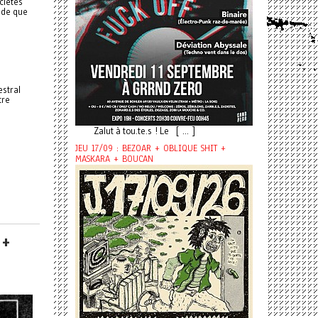
ciétés
nde que
estral
tre
Zalut à tou.te.s ! Le [ ... ]
JEU 17/09 : BEZOAR + OBLIQUE SHIT +
MASKARA + BOUCAN
 +