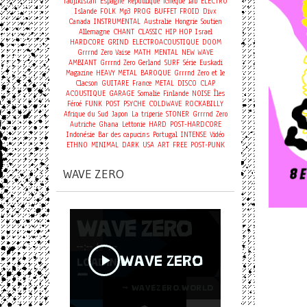
Tadjikistan
Espagne
République Tchèque
lab
ELECTRO
Islande
FOLK
Mp3
PROG
BUFFET FROID
Divx
Canada
INSTRUMENTAL
Australie
Hongrie
Soutien
Allemagne
CHANT
CLASSIC
HIP HOP
Israel
HARDCORE
GRIND
ELECTROACOUSTIQUE
DOOM
Grrrnd Zero Vaise
MATH
MENTAL
NEW WAVE
AMBIANT
Grrrnd Zero Gerland
SURF
Série
Euskadi
Magazine
HEAVY METAL
BAROQUE
Grrrnd Zero et le
Clacson
GUITARE
France
METAL
DISCO
CLAP
ACOUSTIQUE
GARAGE
Somalie
Finlande
NOISE
Îles
Féroé
FUNK
POST
PSYCHE
COLDWAVE
ROCKABILLY
Afrique du Sud
Japon
La triperie
STONER
Grrrnd Zero
Autriche
Ghana
Lettonie
HARD
POST-HARDCORE
Indonésie
Bar des capucins
Portugal
INTENSE
Vidéo
ETHNO
MINIMAL
DARK
USA
ART
FREE
POST-PUNK
WAVE ZERO