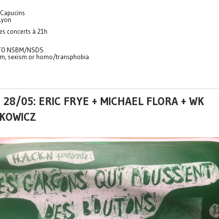
 Capucins
Lyon
es concerts à 21h
TO NSBM/NSDS
sm, sexism or homo/transphobia
 28/05: ERIC FRYE + MICHAEL FLORA + WK
KOWICZ