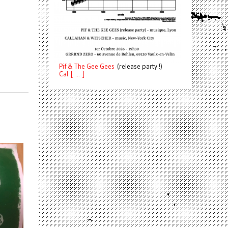
Pif
& The Gee Gees
(release party !)
C
a
l [ ... ]