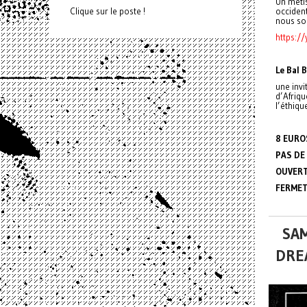
Un méti
occiden
Clique sur le poste !
nous so
https:
Le Bal 
une invi
d’Afriqu
l’éthique
8 EURO
PAS DE
OUVERT
FERMET
SAM
DRE