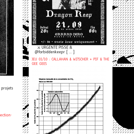
⚔️ URGENTE PISSE &
@forbiddenkeepr [ ... ]
JEU 01/10 : CALLAHAN & WITSCHER + PIF & THE
GEE GEES
 projets
ection-