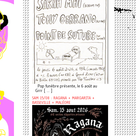
Pop funèbre présente, le 6 août au
Grrr [ ... ]
SAM 15/08 : RAGANA + MARGARITA +
BASSEVILLE + MALÉORE