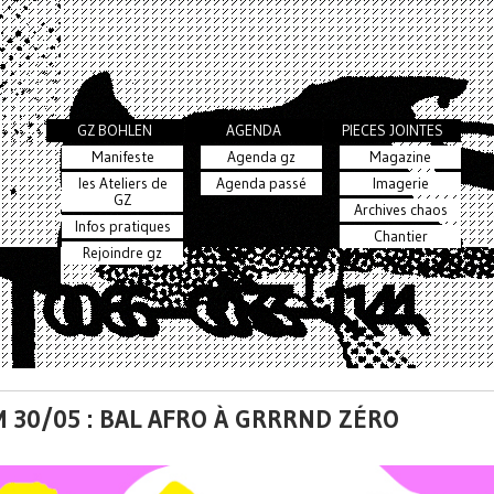
GZ BOHLEN
AGENDA
PIECES JOINTES
Manifeste
Agenda gz
Magazine
les Ateliers de
Agenda passé
Imagerie
GZ
Archives chaos
Infos pratiques
Chantier
Rejoindre gz
 30/05 : BAL AFRO À GRRRND ZÉRO