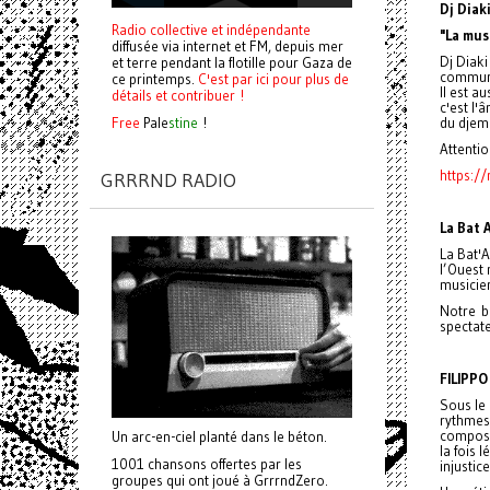
Dj Diak
Radio collective et indépendante
"La mus
diffusée via internet et FM, depuis mer
Dj Diaki
et terre pendant la flotille pour Gaza de
communa
ce printemps.
C'est par ici pour plus de
Il est a
détails et contribuer !
c'est l'
Free
Pale
stine
!
du djem
Attenti
https:/
GRRRND RADIO
La Bat 
La Bat'A
l’Ouest
musicien
Notre b
spectate
FILIPPO
Sous le 
rythmes 
composit
Un arc-en-ciel planté dans le béton.
la fois 
1001 chansons offertes par les
injustice
groupes qui ont joué à GrrrndZero.