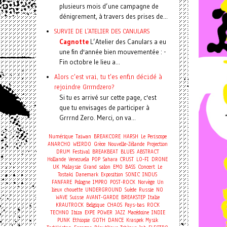
plusieurs mois d’une campagne de
dénigrement, à travers des prises de...
SURVIE DE L'ATELIER DES CANULARS
Cagnotte
L’Atelier des Canulars a eu
une fin d'année bien mouvementée : -
Fin octobre le lieu a...
Alors c'est vrai, tu t'es enfin décidé à
rejoindre Grrrndzero?
Si tu es arrivé sur cette page, c'est
que tu envisages de participer à
Grrrnd Zero. Merci, on va...
Numérique
Taiwan
BREAKCORE
HARSH
Le Periscope
ANARCHO
WEIRDO
Grèce
Nouvelle-Zélande
Projection
DRUM
Festival
BREAKBEAT
BLUES
ABSTRACT
Hollande
Venezuela
POP
Sahara
CRUST
LO-FI
DRONE
Concert
UK
Malaysie
Grand salon
EMO
BASS
Le
Tostaki
Danemark
Exposition
SONIC
INDUS
FANFARE
Pologne
IMPRO
POST-ROCK
Norvège
Un
lieux chouette
UNDERGROUND
Suède
Russie
NO
WAVE
Suisse
AVANT-GARDE
BREAKSTEP
Italie
KRAUTROCK
Belgique
CHAOS
Pays-bas
ROCK
TECHNO
Ibiza
EXPE
POWER
JAZZ
Macédoine
INDIE
PUNK
Ethiopie
GOTH
DANCE
Kraspek Mysik