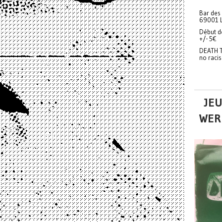
Bar des
69001 
Début d
+/- 5€
DEATH 
no raci
JEU
WER