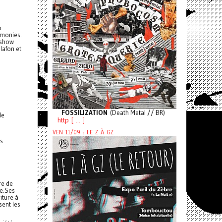
o
émonies.
i show
lafon et
FOSSILIZATION
(Death Metal // BR)
de
http [ ... ]
VEN 11/09 : LE Z À GZ
es
re de
se.Ses
iture à
sent les