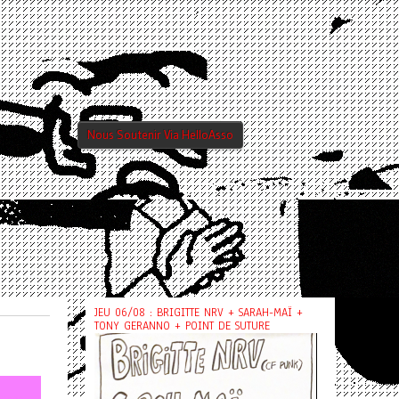
Nous Soutenir Via HelloAsso
JEU 06/08 : BRIGITTE NRV + SARAH-MAÏ +
TONY GERANNO + POINT DE SUTURE