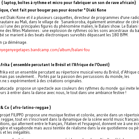
i { laptop, boîtes à rythme et micro pour fabriquer un son de rave africain}
ique, c'est fait pour bouger pas pour écouter " Diaki Kone
 est Diaki Kone et il a plusieurs casquettes, directeur de programmes d'une radi
utaire au Mali, dans le village de Sanankoroba, également animateur de cér
ussi l une des principales figures du phénomène malien, le Balani show. Le Balan
âme des fêtes Maliennes : une explosion de rythmes où les sons ancestraux du ba
bé se marient à des beats électroniques survoltés dépassant les 180 BPM.
on ça déménage.
/nyegenyegetapes.bandcamp.com/album/balani-fou
Afrika { ensemble percutant le Brésil et l'Afrique de l'Ouest}
frika est un ensemble percutant au répertoire musical venu du Brésil, d’Afrique 
 mais pas seulement… Portés par la passion des percussions du monde, les
.ne.s expérimentent à des créations originales.
atucada propose un spectacle aux couleurs des rythmes du monde qui invite l
urs à entrer dans la danse avec nous, le tout dans une ambiance festive !
 & Co {
afro-latino-reggae }
projet FILIPPO
propose une musique festive et colorée, ancrée dans un répertoi
reggae, tout en s'inscrivant dans la dynamique de la scène world music françai
ions, qui alternent entre le français, l'italien et l'espagnol, donnent vie à une écr
légère et vagabonde mais aussi teintée de réalisme dans la vie quotidienne ou pè
s et les inégalités.