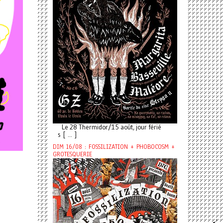
Le 28 Thermidor/15 août, jour férié
s [ ... ]
DIM 16/08 : FOSSILIZATION + PHOBOCOSM +
GROTESQUERIE