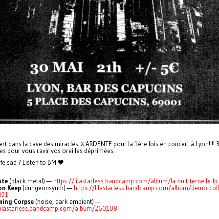
t dans la cave des miracles ⚔ARDENTE pour la 1ère fois en concert à Lyon!!!! 3
s pour vous ravir vos oreilles déprimées.
life sad ? Listen to BM 🖤
nte
(black metal) —
https://lilastarless.bandcamp.com/album/la-nuit-ternelle-lp
on Keep
(dungeonsynth) —
https://lilastarless.bandcamp.com/album/demo-coll
021
ming Corpse
(noise, dark ambient) —
/lilastarless.bandcamp.com/album/260108