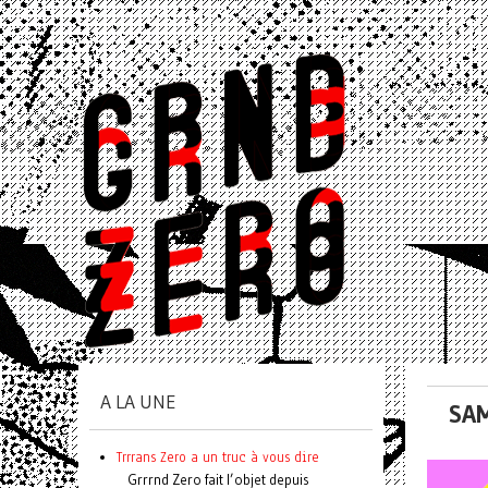
A LA UNE
SAM
Trrrans Zero a un truc à vous dire
Grrrnd Zero fait l’objet depuis