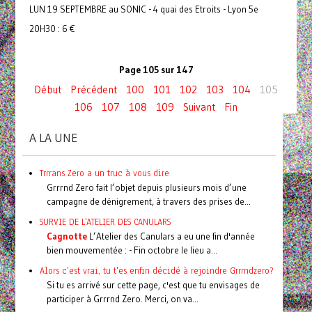
LUN 19 SEPTEMBRE au SONIC - 4 quai des Etroits - Lyon 5e
20H30 : 6 €
Page 105 sur 147
Début
Précédent
100
101
102
103
104
105
106
107
108
109
Suivant
Fin
A LA UNE
Trrrans Zero a un truc à vous dire
Grrrnd Zero fait l’objet depuis plusieurs mois d’une
campagne de dénigrement, à travers des prises de...
SURVIE DE L'ATELIER DES CANULARS
Cagnotte
L’Atelier des Canulars a eu une fin d'année
bien mouvementée : - Fin octobre le lieu a...
Alors c'est vrai, tu t'es enfin décidé à rejoindre Grrrndzero?
Si tu es arrivé sur cette page, c'est que tu envisages de
participer à Grrrnd Zero. Merci, on va...