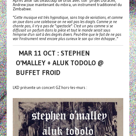
Après avoir fait beaucoup de bruit avec son projet Duracell,
Andrew joue maintenant du mbira, un instrument traditionnel du
Zimbabwe.
"Cette musique est très hypnotique, sans trop de variations, et comme
on joue dans une calebasse on ne voit pas les doigts. Comme je ne
chante pas, il n'y a pas de "spectacle". C'est un peu comme si se
diffusait un parfum dans la pièce et tout le monde serait sous
l'emprise d'un sort à des degrés divers. Peut-être que le fait de ne pas
voir l'instrument rend encore plus curieux le son qui s'en échappe..."
MAR 11 OCT : STEPHEN
O'MALLEY + ALUK TODOLO @
BUFFET FROID
LKD présente un concert GZ hors-les-murs :