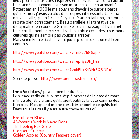
lieux pour les musiques inspirées était révolue. Oh oui on aurait
bien aimé qu'il revienne sur son impression : « en arrivant à
Rotterdam en 1990 je me souviens d'avoir été surpris parce
qu'en 3 mois j'avais vu plus de groupes intéressants dans ma
nouvelle ville, qu'en 17 ans à Lyon ». Mais en fait non, l'histoire se
répète bien correctement. Beau parallèle à la tentative de
décapitation en cours de Grrrnd Zero, son passage à Lyon met
bien cruellement en perspective le sombre cycle des trous noirs
culturels qui ne semble pas vouloir s'arrêter.
Mais sinon Pierre Bastien vient jouer pour nous et on est bien
contents.
http://www.youtube.com/watch?v=m2e2h86apIs
http://www.youtube.com/watch?v=epKyzUh_Pes
http://www.youtube.com/watch?v=kFhkKrDNrFQ&NR=1
Son site perso :
http://www.pierrebastien.com/
Irma Vep
blues/garage bien tendu - Uk
Le silence radio du duo Irma Vep à propos de la date de mardi
m'inquiète, et je crains qu'ils aient oubliés la date comme des
bon poïs. Mais quand même c'est très chouette ce qu'ils font.
Dans tous les cas il y aura autre chose au cas où.
Executioner Blues
A Woman's Work Is Never Done
The Feeling Has Gone
Creepers Creeping
Golden Apples (Country Teasers cover)