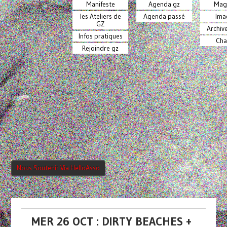
Manifeste
Agenda gz
Mag
les Ateliers de
Agenda passé
Ima
GZ
Archiv
Infos pratiques
Cha
Rejoindre gz
Nous Soutenir Via HelloAsso
MER 26 OCT : DIRTY BEACHES +