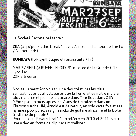
La Société Secrète présente :
ZEA
(pop/punk ethio breakée avec Arnold le chanteur de The Ex
/ Netherlands)
KUMBAYA
(folk synthétique et renaissante / Fr)
MAR 27 SEPT @ BUFFET FROID, 91 montée de la Grande Côte -
Lyon 1er
20H / 6 euros
Non seulement Arnold est l'une des créatures les plus
sympathiques et affectueuses que la Terre ait vu naître mais en
plus il chante et joue de la guitare dans
The Ex
et dans
ZEA
.
Même pas un mois après les 7 ans de GrrndZero dans un
Clacson surchauffé, Arnold est de retour, en solo cette fois et ses
hymnes pop-punk, ses gimmicks de guitare africaine et la boîte
à rythme du peuple !
Pour ceux qui l'avaient raté à grrndZero en 2010 et 2011 voici
une vidéo en forme de clip tiers-mondiste :