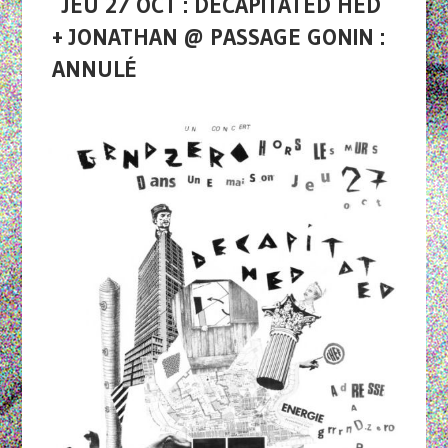
JEU 27 OCT : DECAPITATED HED
+ JONATHAN @ PASSAGE GONIN :
ANNULÉ