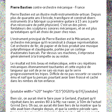
Pierre Bastien
contre-orchestre mécanique - France
Pierre Bastien est un illustre multi-instrumentiste-artisan. Depuis
plus de quarante ans il bricole, transfigure et construit divers
instruments (il a fabriqué sa première guitare à 15 ans à partir
d'un nécessaire de petit physicien). C'est un des pères
fondateurs des sculptures sonores mécaniques, et on est plus
qu'extatiques qu'il ait choisi de jouer chez nous.
L'instrument principal de Pierre Bastien est le Mécanium, un
orchestre mécanique qu'il reconstruit à chaque représentation.
Cet orchestre de fer, de papier et de bois produit une musique
polyrythmique et claudiquante, portée par un cortège
d'automates bancals. Par-dessus ses machines, il improvise
généralement à la trompette ou au violon.
Le résultat est très beau et mélancolique, entre ces répétions
mécaniques étonnamment touchantes et cette espèce de
langueur qui sort de je ne sais-où mais qui te serre
progressivement les tripes. Difficle de ne pas ressortir ce sourire
ému et naïf que tu pensais pourtant avoir bien froissé et caché
dans les nimbes de ton enfance.
{youtube width="420" height="315"}OGJUYp-lp5Y{/youtube}
Bien sûr, on aurait rêvé le faire jouer à Gerland, d'autant qu'il
répétait dans les années 80 à la Mjc rue ravier, à 50m de l'actuel
Grrrnd Zero. Oh oui, on aurait été bien fiers de lui montrer que la
ville avait bien changée depuis, et que la sombre période sans