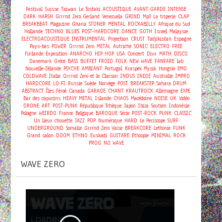
Festival
Suisse
Taiwan
Le Tostaki
ACOUSTIQUE
AVANT-GARDE
INTENSE
DARK
HARSH
Grrrnd Zero Gerland
Venezuela
GRIND
Mp3
La triperie
CLAP
BREAKBEAT
Magazine
Ghana
STONER
MENTAL
ROCKABILLY
Afrique du Sud
Hollande
TECHNO
BLUES
POST-HARDCORE
DANCE
GOTH
Israel
Malaysie
ELECTROACOUSTIQUE
INSTRUMENTAL
Projection
CRUST
Tadjikistan
Espagne
Pays-bas
POWER
Grrrnd Zero
METAL
Autriche
SONIC
ELECTRO
FREE
Concert
Finlande
Exposition
ANARCHO
HIP HOP
USA
Divx
MATH
DISCO
Danemark
Grèce
BASS
BUFFET FROID
FOLK
NEW WAVE
FANFARE
lab
Nouvelle-Zélande
PSYCHE
AMBIANT
Portugal
Kraspek Mysik
Hongrie
EMO
COLDWAVE
Italie
Grrrnd Zero et le Clacson
INDUS
INDIE
Australie
IMPRO
HARDCORE
LO-FI
Russie
Suède
Norvège
POST
BREAKSTEP
Sahara
DRUM
ABSTRACT
Îles Féroé
Canada
GARAGE
CHANT
KRAUTROCK
Allemagne
EXPE
Bar des capucins
HEAVY METAL
Islande
CHAOS
Macédoine
NOISE
UK
Vidéo
DRONE
ART
POST-PUNK
République Tchèque
Japon
Ibiza
Soutien
Indonésie
Pologne
WEIRDO
France
Belgique
BAROQUE
Série
POST-ROCK
PUNK
CLASSIC
Un lieux chouette
JAZZ
POP
Numérique
HARD
Le Periscope
SURF
UNDERGROUND
Somalie
Grrrnd Zero Vaise
BREAKCORE
Lettonie
FUNK
Grand salon
DOOM
ETHNO
Euskadi
GUITARE
Ethiopie
MINIMAL
ROCK
PROG
NO WAVE
WAVE ZERO