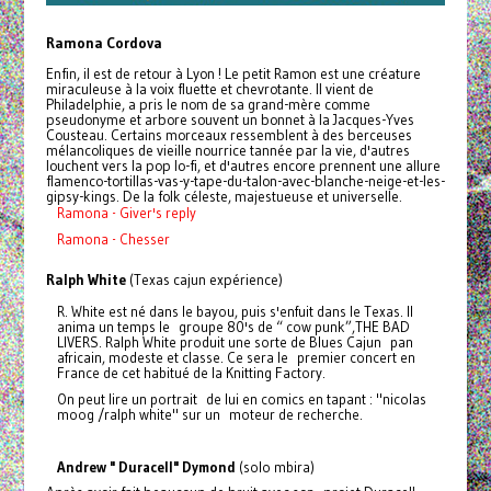
Ramona Cordova
Enfin, il est de retour à Lyon ! Le petit Ramon est une créature
miraculeuse à la voix fluette et chevrotante. Il vient de
Philadelphie, a pris le nom de sa grand-mère comme
pseudonyme et arbore souvent un bonnet à la Jacques-Yves
Cousteau. Certains morceaux ressemblent à des berceuses
mélancoliques de vieille nourrice tannée par la vie, d'autres
louchent vers la pop lo-fi, et d'autres encore prennent une allure
flamenco-tortillas-vas-y-tape-du-talon-avec-blanche-neige-et-les-
gipsy-kings. De la folk céleste, majestueuse et universelle.
Ramona - Giver's reply
Ramona - Chesser
Ralph White
(Texas cajun expérience)
R. White est né dans le bayou, puis s'enfuit dans le Texas. Il
anima un temps le groupe 80's de “ cow punk”,THE BAD
LIVERS. Ralph White produit une sorte de Blues Cajun pan
africain, modeste et classe. Ce sera le premier concert en
France de cet habitué de la Knitting Factory.
On peut lire un portrait de lui en comics en tapant : "nicolas
moog /ralph white" sur un moteur de recherche.
Andrew " Duracell" Dymond
(solo mbira)