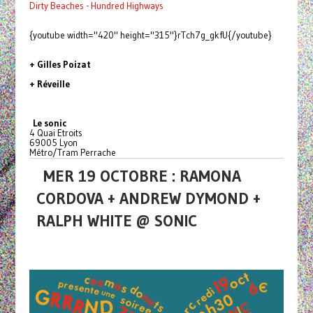
Dirty Beaches - Hundred Highways
{youtube width="420" height="315"}rTch7g_gkfU{/youtube}
+ Gilles Poizat
+ Réveille
Le sonic
4 Quai Etroits
69005 Lyon
Métro/Tram Perrache
MER 19 OCTOBRE : RAMONA
CORDOVA + ANDREW DYMOND +
RALPH WHITE @ SONIC