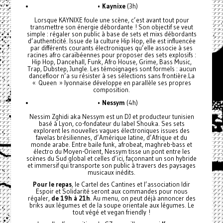
•
Kaynixe
(3h)
Lorsque KAYNIXE foule une scène, c’est avant tout pour
transmettre son énergie débordante ! Son objectif se veut
simple : régaler son public à base de sets et mixs débordants
d’authenticité. Issue de la culture Hip Hop, elle est influencée
par différents courants électroniques qu’elle associe à ses
racines afro caraïbéennes pour proposer des sets explosifs :
Hip Hop, Dancehall, Funk, Afro House, Grime, Bass Music,
Trap, Dubstep, Jungle. Les témoignages sont formels : aucun
dancefloor n’a su résister à ses sélections sans frontière.La
« Queen » lyonnaise développe en parallèle ses propres
composition.
•
Nessym
(4h)
Nessim Zghidi aka Nessym est un DJ et producteur tunisien
basé à Lyon, co-fondateur du label Shouka. Ses sets
explorent les nouvelles vagues électroniques issues des
favelas brésiliennes, d’Amérique latine, d’Afrique et du
monde arabe. Entre baile funk, afrobeat, maghreb-bass et
électro du Moyen-Orient, Nessym tisse un pont entre les
scènes du Sud global et celles d’ici, façonnant un son hybride
et immersif qui transporte son public à travers des paysages
musicaux inédits.
Pour le repas
, le Cartel des Cantines et l’association Idir
Espoir et Solidarité seront aux commandes pour nous
régaler,
de 19h à 21h
. Au menu, on peut déjà annoncer des
briks aux légumes et de la soupe orientale aux légumes. Le
tout végé et vegan friendly !