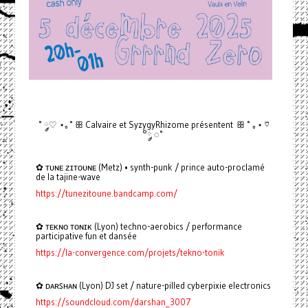
˚ ◌༘♡ ⋆｡˚ ꕥ Calvaire et SyzygyRhizome présentent ꕥ ˚ ｡⋆ ♡
°༘ ◌˚
✿ ᴛᴜɴᴇ ᴢɪᴛᴏᴜɴᴇ (Metz) • synth-punk / prince auto-proclamé
de la tajine-wave
https://tunezitoune.bandcamp.com/
✿ ᴛᴇᴋɴᴏ ᴛᴏɴɪᴋ (Lyon) techno-aerobics / performance
participative fun et dansée
https://la-convergence.com/projets/tekno-tonik
✿ ᴅᴀʀꜱʜᴀɴ (Lyon) DJ set / nature-pilled cyberpixie electronics
https://soundcloud.com/darshan_3007