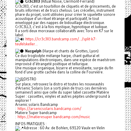
Cr3c3ll3
(Ritual Noise, Clermont-Ferrand)
Cr3c3ll3, c’est un tourbillon de cliquetis et de grincements, de
bruits informes et de trucs chelous. Les crécelles, instrument
phare du projet, sont utilisées pour créer le squelette sonore
acoustique d’un rituel étrange et participatif, le tout
enveloppé par des nappes de bidouillage électronique.
Cr3C3LL3, c’est à la fois mystique, hypnotique et ludique.
Il a sorti deux morceaux collaboratifs avec Toru en K7 sur le
label.
https://cr3c3ll3.bandcamp.com/.../split-k7-
teufelskeller...
Nazgelph
(Harpe et chants de Grottes, Lyon)
Ce duo troglodyte mélange harpe, chant guttural et
manipulations électroniques, dans une espèce de maelstrom
improvisé d’étrangeté poétique et tellurique.
Une musique organique, bizarre et envoûtante, surgie du fin
fond d’une grotte cachée dans la colline de Fourvière.
DISTRO
Sur place, retrouvez la distro et toutes les nouveautés
d'Arsenic Solaris (on a sorti plein de trucs ces dernières
semaines!) ainsi que celle du super label cassette Matière
Super : cassettes, vinyles et autres pépites underground à
explorer !
Arsenic solaris Bandcamp
:
https://arsenicsolaris.bandcamp.com/
Matiere Super bandcamp
:
https://matieresuper.bandcamp.com/music
INFOS PRATIQUES :
Adresse : 60 Av. de Bohlen, 69120 Vaulx-en-Velin