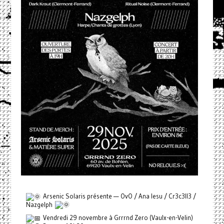
Arsenic Solaris présente — OvO / Ana Iesu / Cr3c3ll3 /
Nazgelph
Vendredi 29 novembre à Grrrnd Zero (Vaulx-en-Velin)