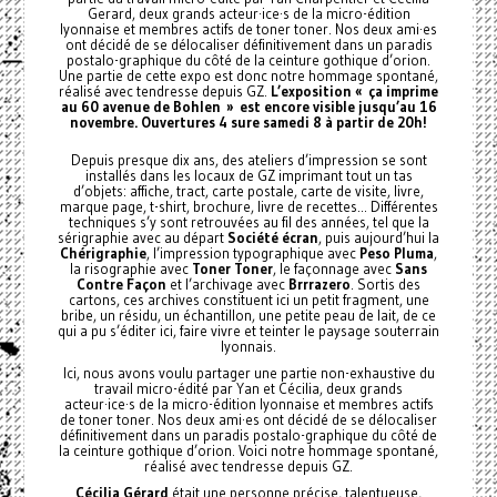
Gerard, deux grands acteur·ice·s de la micro-édition
lyonnaise et membres actifs de toner toner. Nos deux ami·es
ont décidé de se délocaliser définitivement dans un paradis
postalo-graphique du côté de la ceinture gothique d’orion.
Une partie de cette expo est donc notre hommage spontané,
réalisé avec tendresse depuis GZ.
L’exposition « ça imprime
au 60 avenue de Bohlen » est encore visible jusqu’au 16
novembre. Ouvertures 4 sure samedi 8 à partir de 20h!
Depuis presque dix ans, des ateliers d’impression se sont
installés dans les locaux de GZ imprimant tout un tas
d’objets: affiche, tract, carte postale, carte de visite, livre,
marque page, t-shirt, brochure, livre de recettes... Différentes
techniques s’y sont retrouvées au fil des années, tel que la
sérigraphie avec au départ
Société écran
, puis aujourd’hui la
Chérigraphie
, l’impression typographique avec
Peso Pluma
,
la risographie avec
Toner Toner
, le façonnage avec
Sans
Contre Façon
et l’archivage avec
Brrrazero
. Sortis des
cartons, ces archives constituent ici un petit fragment, une
bribe, un résidu, un échantillon, une petite peau de lait, de ce
qui a pu s’éditer ici, faire vivre et teinter le paysage souterrain
lyonnais.
Ici, nous avons voulu partager une partie non-exhaustive du
travail micro-édité par Yan et Cécilia, deux grands
acteur·ice·s de la micro-édition lyonnaise et membres actifs
de toner toner. Nos deux ami·es ont décidé de se délocaliser
définitivement dans un paradis postalo-graphique du côté de
la ceinture gothique d’orion. Voici notre hommage spontané,
réalisé avec tendresse depuis GZ.
Cécilia Gérard
était une personne précise, talentueuse,