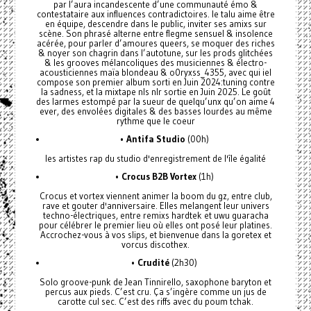
par l’aura incandescente d’une communauté émo &
contestataire aux influences contradictoires. le talu aime être
en équipe, descendre dans le public, inviter ses amixs sur
scène. Son phrasé alterne entre flegme sensuel & insolence
acérée, pour parler d’amoures queers, se moquer des riches
& noyer son chagrin dans l’autotune, sur les prods glitchées
& les grooves mélancoliques des musiciennes & électro-
acousticiennes maïa blondeau & o0ryxss_4355, avec qui iel
compose son premier album sorti en Juin 2024:tuning contre
la sadness, et la mixtape nls nlr sortie en Juin 2025. Le goût
des larmes estompé par la sueur de quelqu’unx qu’on aime 4
ever, des envolées digitales & des basses lourdes au même
rythme que le coeur
•
Antifa Studio
(00h)
les artistes rap du studio d'enregistrement de l'île égalité
•
Crocus B2B Vortex
(1h)
Crocus et vortex viennent animer la boom du gz, entre club,
rave et gouter d'anniversaire. Elles melangent leur univers
techno-électriques, entre remixs hardtek et uwu guaracha
pour célébrer le premier lieu où elles ont posé leur platines.
Accrochez-vous à vos slips, et bienvenue dans la goretex et
vorcus discothex.
•
Crudité
(2h30)
Solo groove-punk de Jean Tinnirello, saxophone baryton et
percus aux pieds. C’est cru. Ça s’ingère comme un jus de
carotte cul sec. C’est des riffs avec du poum tchak.