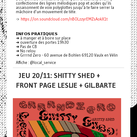
confectionne des lignes mélodiques pop et acides qu’ils
assaisonnent de voix polyglottes jusqu’à te faire serrer la
mâchoire d’un mouvement de tête.
->
https://on.soundcloud.com/nBOLzzyrEMZsAokX1t
𝗜𝗡𝗙𝗢𝗦 𝗣𝗥𝗔𝗧𝗜𝗤𝗨𝗘𝗦
➜ à manger et à boire sur place
➜ ouverture des portes 19h30
➜ Pas de CB
➜ No relou
➜ Grrrnd Zero - 60 avenue de Bohlen 69120 Vaulx en Vélin
Affiche : @local_service
JEU 20/11: SHITTY SHED +
FRONT PAGE LESLIE + GIL.BARTE