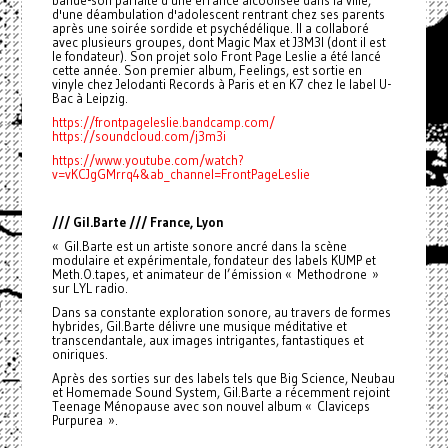
bande-son parfaite d'une errance alcoolisée dans la ville,
d'une déambulation d'adolescent rentrant chez ses parents
après une soirée sordide et psychédélique. Il a collaboré
avec plusieurs groupes, dont Magic Max et J3M3I (dont il est
le fondateur). Son projet solo Front Page Leslie a été lancé
cette année. Son premier album, Feelings, est sortie en
vinyle chez Jelodanti Records à Paris et en K7 chez le label U-
Bac à Leipzig.
https://frontpageleslie.bandcamp.com/
https://soundcloud.com/j3m3i
https://www.youtube.com/watch?
v=vKCJgGMrrq4&ab_channel=FrontPageLeslie
/// Gil.Barte /// France, Lyon
« Gil.Barte est un artiste sonore ancré dans la scène
modulaire et expérimentale, fondateur des labels KUMP et
Meth.O.tapes, et animateur de l’émission « Methodrone »
sur LYL radio.
Dans sa constante exploration sonore, au travers de formes
hybrides, Gil.Barte délivre une musique méditative et
transcendantale, aux images intrigantes, fantastiques et
oniriques.
Après des sorties sur des labels tels que Big Science, Neubau
et Homemade Sound System, Gil.Barte a récemment rejoint
Teenage Ménopause avec son nouvel album « Claviceps
Purpurea ».