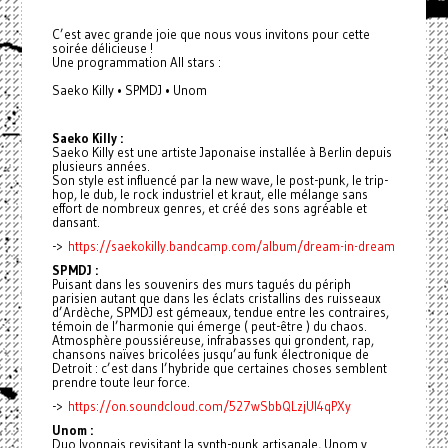
C’est avec grande joie que nous vous invitons pour cette
soirée délicieuse !
Une programmation All stars :
Saeko Killy • SPMDJ • Unom
Saeko Killy :
Saeko Killy est une artiste Japonaise installée à Berlin depuis
plusieurs années.
Son style est influencé par la new wave, le post-punk, le trip-
hop, le dub, le rock industriel et kraut, elle mélange sans
effort de nombreux genres, et créé des sons agréable et
dansant.
->
https://saekokilly.bandcamp.com/album/dream-in-dream
SPMDJ :
Puisant dans les souvenirs des murs tagués du périph
parisien autant que dans les éclats cristallins des ruisseaux
d’Ardèche, SPMDJ est gémeaux, tendue entre les contraires,
témoin de l’harmonie qui émerge ( peut-être ) du chaos.
Atmosphère poussiéreuse, infrabasses qui grondent, rap,
chansons naïves bricolées jusqu’au funk électronique de
Detroit : c’est dans l’hybride que certaines choses semblent
prendre toute leur force.
->
https://on.soundcloud.com/527wSbbQLzjUI4qPXy
Unom :
Duo lyonnais revisitant la synth-punk artisanale, Unom y