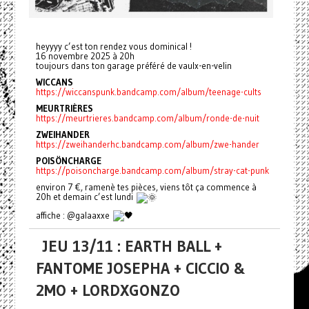
heyyyy c’est ton rendez vous dominical !
16 novembre 2025 à 20h
toujours dans ton garage préféré de vaulx-en-velin
WICCANS
https://wiccanspunk.bandcamp.com/album/teenage-cults
MEURTRIÈRES
https://meurtrieres.bandcamp.com/album/ronde-de-nuit
ZWEIHANDER
https://zweihanderhc.bandcamp.com/album/zwe-hander
POISÖNCHARGE
https://poisoncharge.bandcamp.com/album/stray-cat-punk
environ 7 €, ramenè tes pièces, viens tôt ça commence à
20h et demain c’est lundi
affiche : @galaaxxe
JEU 13/11 : EARTH BALL +
FANTOME JOSEPHA + CICCIO &
2MO + LORDXGONZO