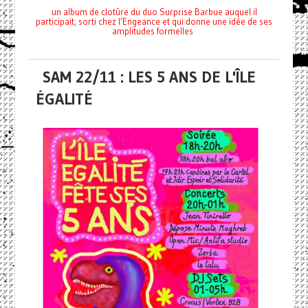
un album de clotûre du duo Surprise Barbue auquel il
participait, sorti chez l’Engeance et qui donne une idée de ses
amplitudes formelles
SAM 22/11 : LES 5 ANS DE L'ÎLE
ÉGALITÉ