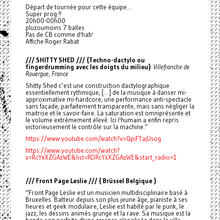
Départ de tournée pour cette équipe....
Super prog !!
20h00-00h00
pluzoumoins 7 balles
Pas de CB comme d'hab'
Affiche Roger Rabat
/// SHITTY SHED /// {Techno-dactylo ou
fingerdrumming avec les doigts du milieu}
Villefranche de
Rouergue, France
Shitty Shed c’est une construction dactylographique
essentiellement rythmique, […] de la musique à danser mi-
approximative mi-hardcore, une performance anti-spectacle
sans façade, parfaitement transparente, mais sans négliger la
maitrise et le savoir-faire. La saturation est omniprésente et
le volume extrêmement élevé. Ici l'humain a enfin repris
victorieusement le contrôle sur la machine.”
https://www.youtube.com/watch?v=QpiFTajUsog
https://www.youtube.com/watch?
v=RcYxXZGAzWE&list=RDRcYxXZGAzWE&start_radio=1
/// Front Page Leslie /// { Brüssel Belgique }
"Front Page Leslie est un musicien multidisciplinaire basé à
Bruxelles. Batteur depuis son plus jeune âge, pianiste à ses
heures et geek modulaire, Leslie est habité par le punk, le
jazz, les dessins animés grunge et la rave. Sa musique est la