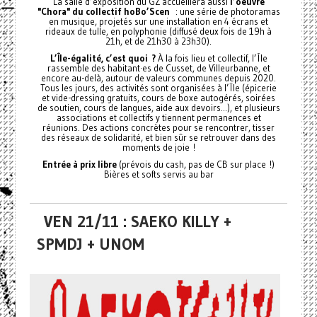
La salle d’exposition du GZ accueillera aussi
l’oeuvre
"Chora" du collectif hoBo’Scen
: une série de photoramas
en musique, projetés sur une installation en 4 écrans et
rideaux de tulle, en polyphonie (diffusé deux fois de 19h à
21h, et de 21h30 à 23h30).
L’Île-égalité, c’est quoi ?
À la fois lieu et collectif, l’Île
rassemble des habitant·es de Cusset, de Villeurbanne, et
encore au-delà, autour de valeurs communes depuis 2020.
Tous les jours, des activités sont organisées à l’Île (épicerie
et vide-dressing gratuits, cours de boxe autogérés, soirées
de soutien, cours de langues, aide aux devoirs...), et plusieurs
associations et collectifs y tiennent permanences et
réunions. Des actions concrètes pour se rencontrer, tisser
des réseaux de solidarité, et bien sûr se retrouver dans des
moments de joie !
Entrée à prix libre
(prévois du cash, pas de CB sur place !)
Bières et softs servis au bar
VEN 21/11 : SAEKO KILLY +
SPMDJ + UNOM