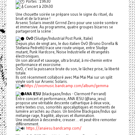
Portes : 19h30
Concert à 20h30
Une chouette soirée se prépare sous le signe du rituel, du
bruit et de la transe !
Arsenic Solaris investit Grrrnd Zero pour une soirée sombre
et immersive. Au programme, quatre groupes bizarres se
partageront la scène :
OvO
(Sludge/Industrial Post Punk, Italie)
Depuis plus de vingt ans, le duo italien OvO (Bruno Dorella &
Stefania Pedretti) trace une route unique, entre Sludge
mutant, Punk Hardcore, Noise Industrielle et étrangetés
électroniques.
Un son abrasif et sauvage, ultra brutal, à mi-chemin entre
performance et exorcisme.
OvO, c’est la puissance brute du son, le lâchez prise, la liberté
totale.
Ils ont récemment collaboré avec Mai Mai Mai sur un split
vinyle sorti sur Arsenic Solaris.
https://ovomusic.bandcamp.com/album/gemma
ANA IESU
(blackgaze/Indus - Clermont-Ferrand)
Entre concert et performance, ANA IESU (@ana_iesu)
propose une véritable descente cathartique à deux voix,
entre textes crus, sonorités apocalyptiques et moments de
lumière arrachés au chaos. Un binôme Blackgaze/Indus qui
mélange rage, fragilité, abysses et illumination.
Une invitation à descendre, creuser… et peut-être remonter
différemment.
https://anaiesu.bandcamp.com/