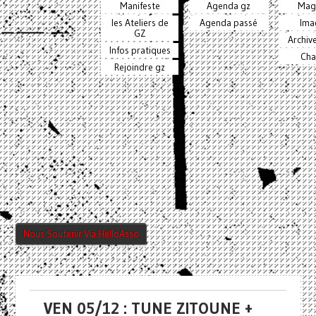
Manifeste
Agenda gz
Mag
les Ateliers de
Agenda passé
Ima
GZ
Archiv
Infos pratiques
Cha
Rejoindre gz
Nous Soutenir Via HelloAsso
VEN 05/12 : TUNE ZITOUNE +