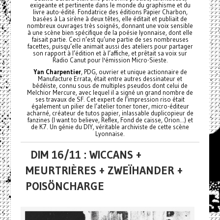
exigeante et pertinente dans le monde du graphisme et du
livre auto-édité. Fondatrice des éditions Papier Charbon,
basées à La sirène à deux têtes, elle éditait et publiait de
nombreux ouvrages très soignés, donnant une voix sensible
à une scène bien spécifique de la poésie lyonnaise, dont elle
faisait partie. Ceci n’est qu’une partie de ses nombreuses
facettes, puisqu’elle animait aussi des ateliers pour partager
son rapport à l’édition et à l’affiche, et prêtait sa voix sur
Radio Canut pour l'émission Micro-Sieste.
Yan Charpentier
, PDG, ouvrier et unique actionnaire de
Manufacture Errata, était entre autres dessinateur et
bédéiste, connu sous de multiples pseudos dont celui de
Melchior Mercure, avec lequel il a signé un grand nombre de
ses travaux de SF. Cet expert de l’impression riso était
également un pilier de l’atelier toner toner, micro-éditeur
acharné, créateur de tutos papier, inlassable duplicopieur de
fanzines (I want to believe, Reflex, Fond de caisse, Orion...) et
de K7. Un génie du DIY, véritable archiviste de cette scène
Lyonnaise.
DIM 16/11 : WICCANS +
MEURTRIÈRES + ZWEÏHANDER +
POISÖNCHARGE