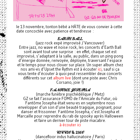
le 13 novembre, tonton bébé a HÂTE de vous convier à cette
date concoctée avec patience et tendresse :
𝐸𝒜𝑅𝒯𝐻
𝐵𝒜𝐿𝐿
(jazz rock expé improvisé / Vancouver)
Entre jazz, no wave et noise rock, les concerts d’Earth Ball
sont avant tout une surprise : en effet, chaque set est
improvisé, s’adaptant à la salle, au public, dans un ping-pong
d’énergie donnée, renvoyée, déployée, traversant l’espace
et le temps pour nous clouer sur place. Un super album chez
nos ami-es d’Upset the Rythm est à écouter
ici
, sauf si ça
vous tente d’écouter à quoi peut ressembler deux concerts
différents sur cet
album live
(dont une piste avec Chris
Corsano, joie !)
𝐹𝒜𝒩𝒯𝒪𝑀𝐸
𝒥𝒪𝒮𝐸𝒫𝐻𝒜
(marche funèbre psychédélique / Metz)
GZ se fait l’assurance FOMO de l’Amicale du Futur, où
Fantôme Josepha était venu-es en septembre nous
envelopper d’un son d’une beauté tragique, poignant, pour
danser et frissonner. Fantôme Josepha, c’est Josepha et
Marcaille pour reprendre du rab de spooky après Halloween
et faire un dernier tour de piste macabre.
à écouter ici
𝒞𝐼𝒞𝒞𝐼𝒪 &
𝟤𝑀𝒪
(dancefloor indus hallucinatoire / Paris)