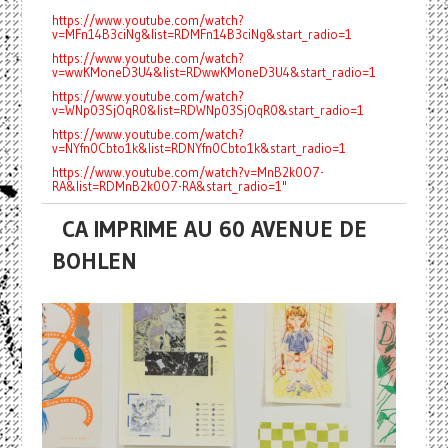
https://www.youtube.com/watch?
v=MFn14B3ciNg&list=RDMFn14B3ciNg&start_radio=1
https://www.youtube.com/watch?
v=wwKMoneD3U4&list=RDwwKMoneD3U4&start_radio=1
https://www.youtube.com/watch?
v=WNp03SjOqR0&list=RDWNp03SjOqR0&start_radio=1
https://www.youtube.com/watch?
v=NYfn0Cbto1k&list=RDNYfn0Cbto1k&start_radio=1
https://www.youtube.com/watch?v=MnB2k0O7-
RA&list=RDMnB2k0O7-RA&start_radio=1"
CA IMPRIME AU 60 AVENUE DE
BOHLEN