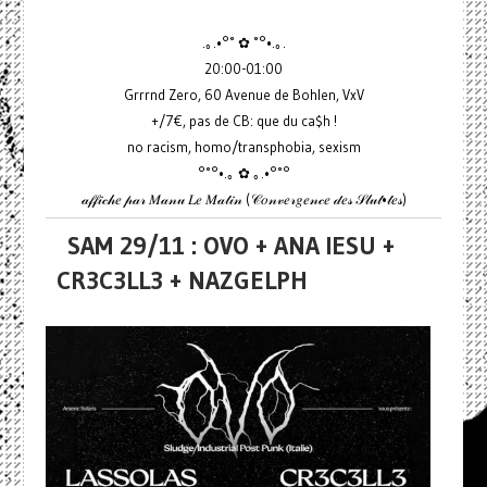
.｡.•°˚ ✿ ˚°•.｡.
20:00-01:00
Grrrnd Zero, 60 Avenue de Bohlen, VxV
+/7€, pas de CB: que du ca$h !
no racism, homo/transphobia, sexism
°˚°•.｡ ✿ ｡.•°˚°
𝒶𝒻𝒻𝒾𝒸𝒽𝑒 𝓅𝒶𝓇 𝑀𝒶𝓃𝓊 𝐿𝑒 𝑀𝒶𝓉𝒾𝓃 (𝒞𝑜𝓃𝓋𝑒𝓇𝑔𝑒𝓃𝒸𝑒 𝒹𝑒𝓈 𝒮𝓁𝓊𝓉•𝓉𝑒𝓈)
SAM 29/11 : OVO + ANA IESU +
CR3C3LL3 + NAZGELPH