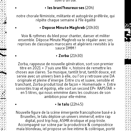
•
les branl'heureux·ses
(20h)
notre chorale féministe, militante et autogérée préférée, qui
répète chaque semaine à l'île égalité
•
Depose Minute Maghreb
(20h30)
Voix & rythmes du bled pour chanter, danser et militer
ensemble. Dépose Minute Maghreb va te régaler avec ses
reprises de classiques marocains et algériens revisités à la
sauce DMM !
•
Zorba
(21h30)
Zorba, rappeuse de nouvelle génération, sort son premier
titre en 2021 « J’suis une fille », histoire de remettre les
choses aux claires. Sa musique, tantôt brut, tantôt douce, est
servie avec un univers bien à elle, ou l’on y retrouve une DA
originale et pleine d’énergie. Entre cru et suave, sensible et
tranchant, Zorba produit tout de façon « Homemade ». Entre
sonorités trap et égotrip, elle sort un second EP« RAPSTAR »
en 5 titres, qui nous emmène dans les coulisses de son
ambition pour elle-même.
•
le talu
(22h45)
Nouvelle figure de la scène émergente francophone basé·e à
Bruxelles, le talu déploie un univers immersif, entre rap
digital, post trip hop, ASMR érotique et pop triste.
Accompagné sur scène par la productrice & compositrice
maïa blondeau, iel propose un live intime & colérique, porté