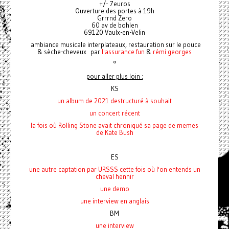
+/- 7euros
Ouverture des portes à 19h
Grrrnd Zero
60 av de bohlen
69120 Vaulx-en-Velin
ambiance musicale interplateaux, restauration sur le pouce
& sèche-cheveux par
l'assurance fun
&
rémi georges
°
pour aller plus loin :
KS
un album de 2021 destructuré à souhait
un concert récent
la fois où Rolling Stone avait chroniqué
sa page de memes
de Kate Bush
ES
une autre captation par URSSS cette fois où l'on entends un
cheval hennir
une demo
une interview en anglais
BM
une interview