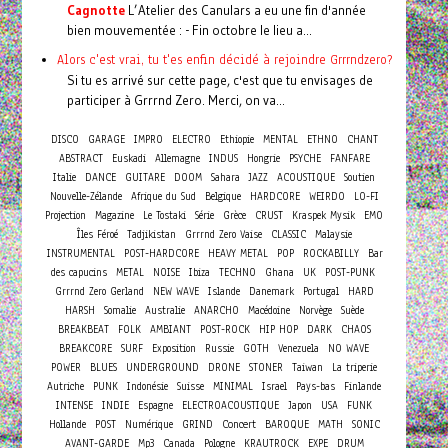
Cagnotte
L’Atelier des Canulars a eu une fin d'année
bien mouvementée : - Fin octobre le lieu a...
Alors c'est vrai, tu t'es enfin décidé à rejoindre Grrrndzero?
Si tu es arrivé sur cette page, c'est que tu envisages de
participer à Grrrnd Zero. Merci, on va...
DISCO
GARAGE
IMPRO
ELECTRO
Ethiopie
MENTAL
ETHNO
CHANT
ABSTRACT
Euskadi
Allemagne
INDUS
Hongrie
PSYCHE
FANFARE
Italie
DANCE
GUITARE
DOOM
Sahara
JAZZ
ACOUSTIQUE
Soutien
Nouvelle-Zélande
Afrique du Sud
Belgique
HARDCORE
WEIRDO
LO-FI
Projection
Magazine
Le Tostaki
Série
Grèce
CRUST
Kraspek Mysik
EMO
Îles Féroé
Tadjikistan
Grrrnd Zero Vaise
CLASSIC
Malaysie
INSTRUMENTAL
POST-HARDCORE
HEAVY METAL
POP
ROCKABILLY
Bar
des capucins
METAL
NOISE
Ibiza
TECHNO
Ghana
UK
POST-PUNK
Grrrnd Zero Gerland
NEW WAVE
Islande
Danemark
Portugal
HARD
HARSH
Somalie
Australie
ANARCHO
Macédoine
Norvège
Suède
BREAKBEAT
FOLK
AMBIANT
POST-ROCK
HIP HOP
DARK
CHAOS
BREAKCORE
SURF
Exposition
Russie
GOTH
Venezuela
NO WAVE
POWER
BLUES
UNDERGROUND
DRONE
STONER
Taiwan
La triperie
Autriche
PUNK
Indonésie
Suisse
MINIMAL
Israel
Pays-bas
Finlande
INTENSE
INDIE
Espagne
ELECTROACOUSTIQUE
Japon
USA
FUNK
Concert
Hollande
POST
Numérique
GRIND
BAROQUE
MATH
SONIC
AVANT-GARDE
Mp3
Canada
Pologne
KRAUTROCK
EXPE
DRUM