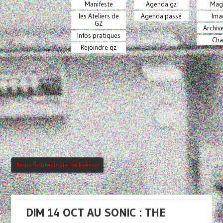
Manifeste
Agenda gz
Mag
les Ateliers de
Agenda passé
Ima
GZ
Archiv
Infos pratiques
Cha
Rejoindre gz
Nous Soutenir Via HelloAsso
DIM 14 OCT AU SONIC : THE