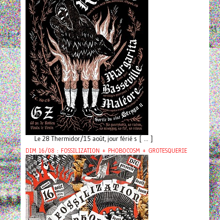
Le 28 Thermidor/15 août, jour férié s [ ... ]
DIM 16/08 : FOSSILIZATION + PHOBOCOSM + GROTESQUERIE