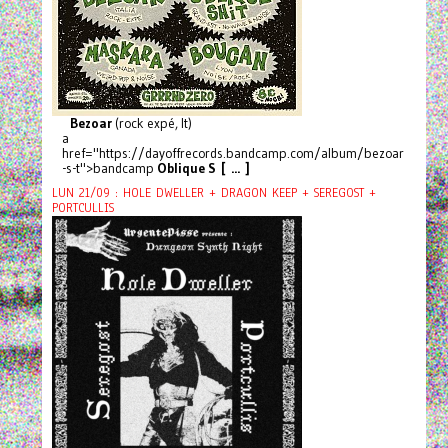
Bezoar
(rock expé, It)
a
href="https://dayoffrecords.bandcamp.com/album/bezoar
-s-t">bandcamp
Oblique S [ ... ]
LUN 21/09 : HOLE DWELLER + DRAGON KEEP + SEREGOST +
PORTCULLIS