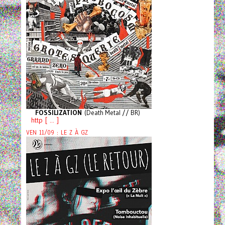
FOSSILIZATION
(Death Metal // BR)
http [ ... ]
VEN 11/09 : LE Z À GZ