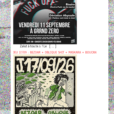
Zalut à tou.te.s ! Le [ ... ]
JEU 17/09 : BEZOAR + OBLIQUE SHIT + MASKARA + BOUCAN