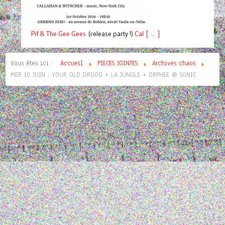
Pif
& The Gee Gees
(release party !)
C
a
l [ ... ]
Vous êtes ici :
Accueil
PIECES JOINTES
Archives chaos
MER 10 JUIN : YOUR OLD DROOG + LA JUNGLE + ORPHEE @ SONIC