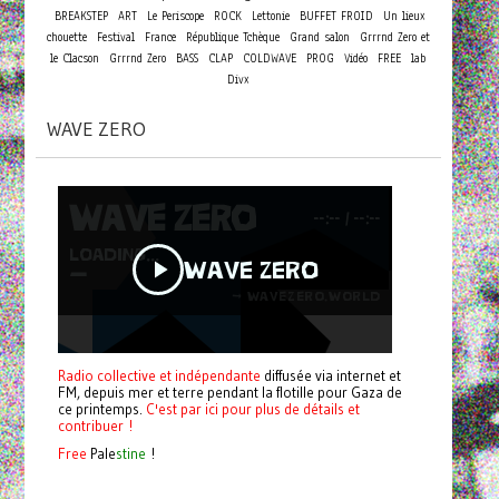
BREAKSTEP
ART
Le Periscope
ROCK
Lettonie
BUFFET FROID
Un lieux
chouette
Festival
France
République Tchèque
Grand salon
Grrrnd Zero et
le Clacson
Grrrnd Zero
BASS
CLAP
COLDWAVE
PROG
Vidéo
FREE
lab
Divx
WAVE ZERO
Radio collective et indépendante
diffusée via internet et
FM, depuis mer et terre pendant la flotille pour Gaza de
ce printemps.
C'est par ici pour plus de détails et
contribuer !
Free
Pale
stine
!