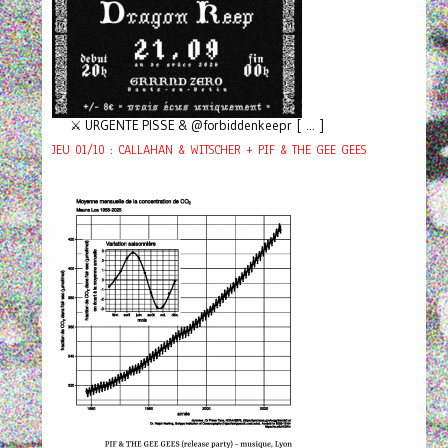
⚔️ URGENTE PISSE & @forbiddenkeepr [ ... ]
JEU 01/10 : CALLAHAN & WITSCHER + PIF & THE GEE GEES