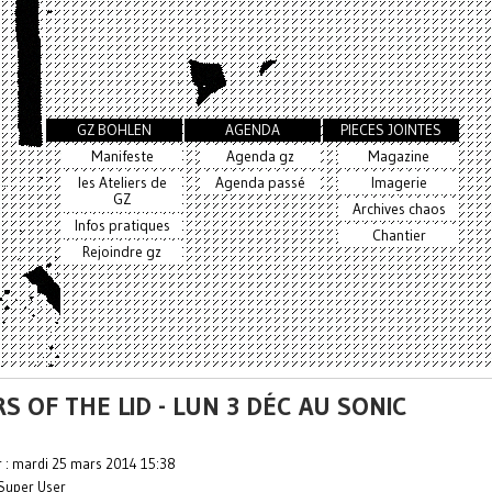
GZ BOHLEN
AGENDA
PIECES JOINTES
Manifeste
Agenda gz
Magazine
les Ateliers de
Agenda passé
Imagerie
GZ
Archives chaos
Infos pratiques
Chantier
Rejoindre gz
S OF THE LID - LUN 3 DÉC AU SONIC
r : mardi 25 mars 2014 15:38
Super User