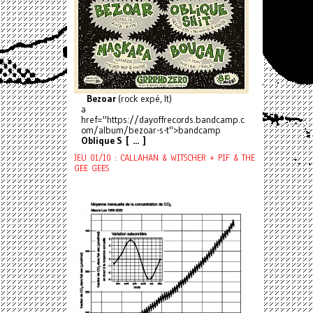
Bezoar
(rock expé, It)
a
href="https://dayoffrecords.bandcamp.c
om/album/bezoar-s-t">bandcamp
Oblique S [ ... ]
JEU 01/10 : CALLAHAN & WITSCHER + PIF & THE
GEE GEES