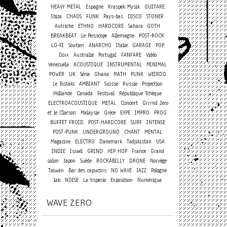
HEAVY METAL
Espagne
Kraspek Mysik
GUITARE
Ibiza
CHAOS
FUNK
Pays-bas
DISCO
STONER
Autriche
ETHNO
HARDCORE
Sahara
GOTH
BREAKBEAT
Le Periscope
Allemagne
POST-ROCK
LO-FI
Soutien
ANARCHO
Italie
GARAGE
POP
Divx
Australie
Portugal
FANFARE
Vidéo
Venezuela
ACOUSTIQUE
INSTRUMENTAL
MINIMAL
POWER
UK
Série
Ghana
MATH
PUNK
WEIRDO
Le Tostaki
AMBIANT
Suisse
Russie
Projection
Hollande
Canada
Festival
République Tchèque
Concert
ELECTROACOUSTIQUE
METAL
Grrrnd Zero
et le Clacson
Malaysie
Grèce
EXPE
IMPRO
PROG
BUFFET FROID
POST-HARDCORE
SURF
INTENSE
POST-PUNK
UNDERGROUND
CHANT
MENTAL
Magazine
ELECTRO
Danemark
Tadjikistan
USA
INDIE
Israel
GRIND
HIP HOP
France
Grand
salon
Japon
Suède
ROCKABILLY
DRONE
Norvège
Taiwan
Bar des capucins
NO WAVE
JAZZ
Pologne
lab
NOISE
La triperie
Exposition
Numérique
WAVE ZERO