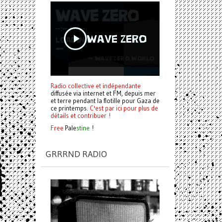
Radio collective et indépendante
diffusée via internet et FM, depuis mer
et terre pendant la flotille pour Gaza de
ce printemps.
C'est par ici pour plus de
détails et contribuer !
Free
Pale
stine
!
GRRRND RADIO