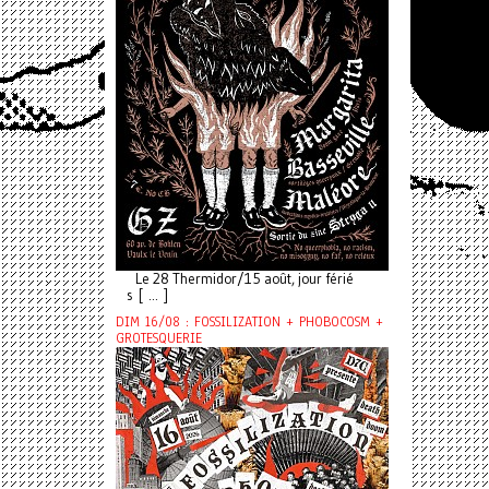
Le 28 Thermidor/15 août, jour férié
s [ ... ]
DIM 16/08 : FOSSILIZATION + PHOBOCOSM +
GROTESQUERIE