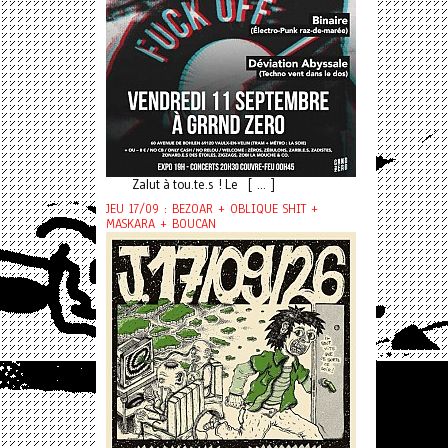
Zalut à tou.te.s ! Le [ ... ]
JEU 17/09 : BEZOAR + OBLIQUE SHIT +
MASKARA + BOUCAN