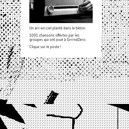
Un arc-en-ciel planté dans le béton.
1001 chansons offertes par les
groupes qui ont joué à GrrrndZero.
Clique sur le poste !