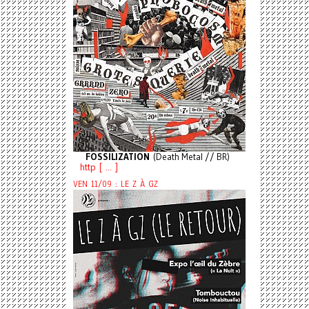
FOSSILIZATION
(Death Metal // BR)
http [ ... ]
VEN 11/09 : LE Z À GZ