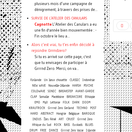
plusieurs mois d’une campagne de
dénigrement, à travers des prises de...
SURVIE DE L'ATELIER DES CANULARS
Cagnotte
L’Atelier des Canulars a eu
une fin d'année bien mouvementée : -
Fin octobre le lieu a...
Alors c'est vrai, tu t'es enfin décidé à
rejoindre Grrrndzero?
Si tu es arrivé sur cette page, c'est
que tu envisages de participer à
Grrrnd Zero. Merci, on va...
Finlande
Un lieux chouette
CLASSIC
Indonésie
NEW WAVE
Nouvelle-Zélande
HARSH
PSYCHE
COLDWAVE
SONIC
BREAKSTEP
AVANT-GARDE
CLAP
Somalie
Macédoine
BREAKCORE
Ethiopie
EMO
Mp3
Lettonie
FOLK
DARK
DOOM
KRAUTROCK
Grrrnd Zero Gerland
TECHNO
POST
HARD
ABSTRACT
Hongrie
Belgique
BAROQUE
INDUS
Îles Féroé
ART
CRUST
Grrrnd Zero
Afrique du Sud
ROCK
BASS
Euskadi
BLUES
DRUM
FREE
DANCE
Grrrnd Zero Vaise
Islande